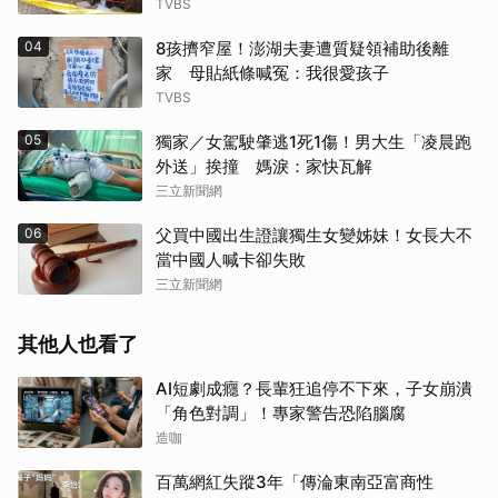
TVBS
04
8孩擠窄屋！澎湖夫妻遭質疑領補助後離
家 母貼紙條喊冤：我很愛孩子
TVBS
05
獨家／女駕駛肇逃1死1傷！男大生「凌晨跑
外送」挨撞 媽淚：家快瓦解
三立新聞網
06
父買中國出生證讓獨生女變姊妹！女長大不
當中國人喊卡卻失敗
三立新聞網
其他人也看了
AI短劇成癮？長輩狂追停不下來，子女崩潰
「角色對調」！專家警告恐陷腦腐
造咖
百萬網紅失蹤3年「傳淪東南亞富商性