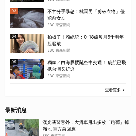
03
不甘分手暴怒！桃園男「剪破衣物」侵
犯前女友
EBC 東森新聞
04
拍板了！賴總統：0-18歲每月5千明年
起發放
EBC 東森新聞
05
獨家／白海豚攪亂空中交通！ 廈航已飛
抵台灣又折返
EBC 東森新聞
查看更多
最新消息
漢光演習意外！大貨車甩出多枚「砲彈」掉
滿地 軍方急回應
EBC 東森新聞