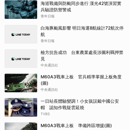
海巡戰備與防颱同步進行 漢光42號演習實
兵驗證防禦警戒
青年日報
白海豚颱風影響 明日海運8航線計72航次停
航
青年日報
檢方抗告成功 台東農業處長涉圖利羈押禁
見
中央通訊社
M60A3戰車上板 官兵精準掌握上板角度
(圖)
中央通訊社
一日站長體驗變調！小女孩誤戴中國公安
帽 認知作戰疑雲延燒
TVBS
M60A3戰車上板 準備跨區增援(圖)