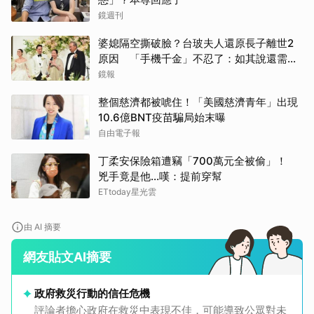
鏡週刊
婆媳隔空撕破臉？台玻夫人還原長子離世2
原因 「手機千金」不忍了：如其說還需要
離開嗎？
鏡報
整個慈濟都被唬住！「美國慈濟青年」出現
10.6億BNT疫苗騙局始末曝
自由電子報
丁柔安保險箱遭竊「700萬元全被偷」！
兇手竟是他...嘆：提前穿幫
ETtoday星光雲
由 AI 摘要
網友貼文AI摘要
政府救災行動的信任危機
評論者擔心政府在救災中表現不佳，可能導致公眾對未