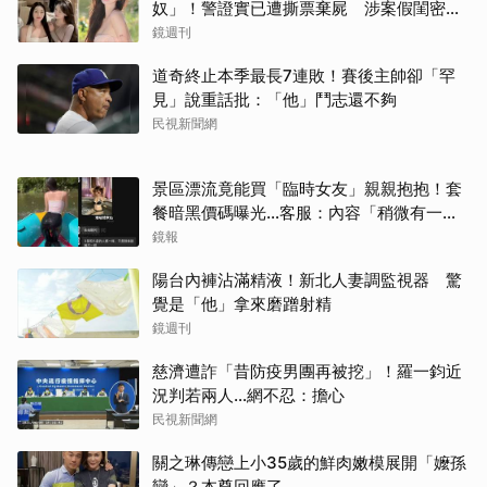
奴」！警證實已遭撕票棄屍 涉案假閨密近
況曝光
鏡週刊
道奇終止本季最長7連敗！賽後主帥卻「罕
見」說重話批：「他」鬥志還不夠
民視新聞網
景區漂流竟能買「臨時女友」親親抱抱！套
餐暗黑價碼曝光…客服：內容「稍微有一點
尺度」
鏡報
陽台內褲沾滿精液！新北人妻調監視器 驚
覺是「他」拿來磨蹭射精
鏡週刊
慈濟遭詐「昔防疫男團再被挖」！羅一鈞近
況判若兩人…網不忍：擔心
民視新聞網
關之琳傳戀上小35歲的鮮肉嫩模展開「嬤孫
戀」？本尊回應了