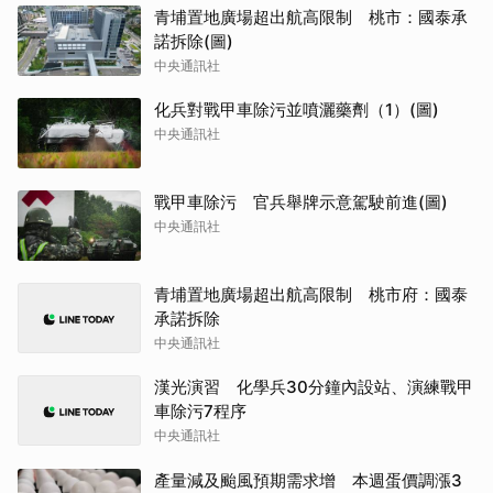
青埔置地廣場超出航高限制 桃市：國泰承
諾拆除(圖)
中央通訊社
化兵對戰甲車除污並噴灑藥劑（1）(圖)
中央通訊社
戰甲車除污 官兵舉牌示意駕駛前進(圖)
中央通訊社
青埔置地廣場超出航高限制 桃市府：國泰
承諾拆除
中央通訊社
漢光演習 化學兵30分鐘內設站、演練戰甲
車除污7程序
中央通訊社
產量減及颱風預期需求增 本週蛋價調漲3