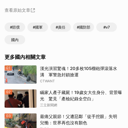
查看原始文章
#賠償
#國軍
#責任
#國防部
#v7
國內
更多國內相關文章
01
漢光演習驚魂！20多枚105榴砲彈滾落水
溝 軍警急封鎖搶運
CTWANT
02
瞞家人產子藏屍！19歲女大生身分、背景曝
光 驚見「產檢紀錄全空白」
三立新聞網
03
最痛父親節！父遭惡鄰「徒手挖眼」失明
兒慟：世界再也沒有顏色