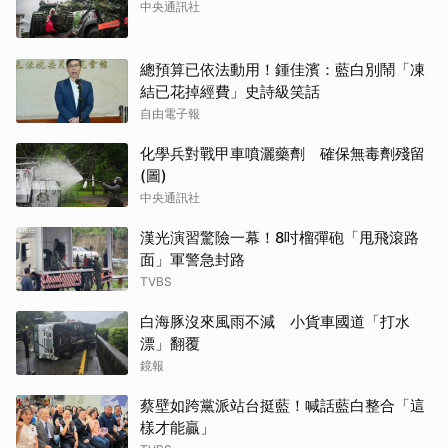
中央通訊社
總預算已依法動用！鍾佳濱：藍白別鬧「凍
結已花掉經費」史詩級笑話
自由電子報
化學兵對戰甲車噴灑藥劑 確保無毒劑殘留
(圖)
中央通訊社
漢光演習驚險一幕！8吋榴彈砲「甩飛滾路
面」軍警急封路
TVBS
白海豚沒來風雨不減 小貨車國道「打水
漂」翻覆
鏡報
蔡壁如跨黨派站台挺藍！喊話藍白整合「這
樣才能贏」