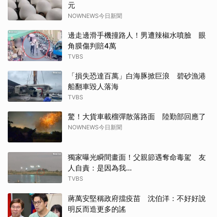
元
NOWNEWS今日新聞
邊走邊滑手機撞路人！男遭辣椒水噴臉 眼
角膜傷判賠4萬
TVBS
「損失恐達百萬」白海豚掀巨浪 碧砂漁港
船翻車毀人落海
TVBS
驚！大貨車載榴彈散落路面 陸勤部回應了
NOWNEWS今日新聞
獨家曝光瞬間畫面！父親節遇奪命毒駕 友
人自責：是因為我...
TVBS
蔣萬安堅稱政府擋疫苗 沈伯洋：不好好說
明反而造更多的謠