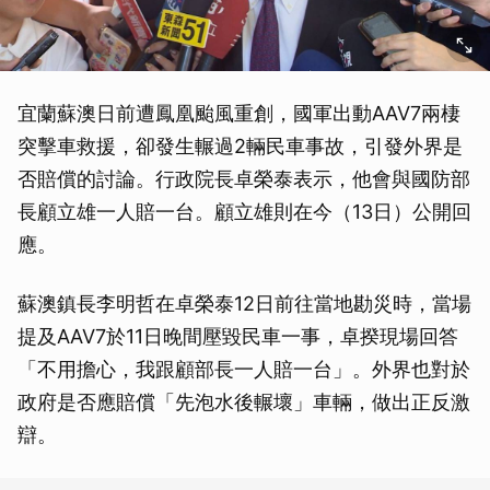
宜蘭蘇澳日前遭鳳凰颱風重創，國軍出動AAV7兩棲
突擊車救援，卻發生輾過2輛民車事故，引發外界是
否賠償的討論。行政院長卓榮泰表示，他會與國防部
長顧立雄一人賠一台。顧立雄則在今（13日）公開回
應。
蘇澳鎮長李明哲在卓榮泰12日前往當地勘災時，當場
提及AAV7於11日晚間壓毀民車一事，卓揆現場回答
「不用擔心，我跟顧部長一人賠一台」。外界也對於
政府是否應賠償「先泡水後輾壞」車輛，做出正反激
辯。