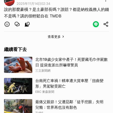
2025年11月14日02:34
說的那麼豪橫？是土豪部長嗎？誰賠？都是納稅義務人的錢
不是嗎？講的很輕鬆自在 TMDB
查看更多
繼續看下去
北市19歲少女家中產子！死嬰藏毛巾伴屍數
日 提袋進派出所嚇壞警員
三立新聞網
台南死亡車禍！轎車遭大貨車壓「扭曲變
形」男駕駛受困亡
EBC 東森新聞
最痛父親節！父遭惡鄰「徒手挖眼」失明
兒慟：世界再也沒有顏色
TVBS