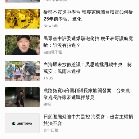
從熊本震災中學習 韓專家解讀台積電如何從
25年前學習、進化
Newtalk
民眾黨中評委遭爆騙砲偷拍 瘦子表哥護航竟
嗆：誰沒有拍過？
自由電子報
白海豚未放假惹議！吳思瑤批甩鍋中央 蔣
萬安：風雨未達標
TVBS
農路拓寬5倍圖利議長家族開發案 台東農
業處長許家豪遭羈押禁見
鏡報
日船避颱疑遭中共監控 海委會：侵害主權損
於法不容
青年日報