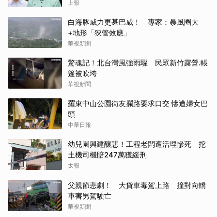
上報
白海豚威力更甚巴威！ 專家：暴風圈大
+地形「狹管效應」
華視新聞
驚魂記！北台灣風強雨驟 民眾新竹露營.帳
篷被吹垮
華視新聞
羅東中山公園街友攔路要求口交 慘遭婦女巴
頭
中華日報
幼兒園興建釀悲！工程老闆遭活埋慘死 挖
土機司機賠247萬獲緩刑
太報
父親節悲劇！ 大貨車毒駕上路 撞對向轎
車害男駕駛亡
華視新聞