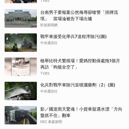
TVBS
台南男子要報案公然侮辱卻嗆警「掛牌流
氓」 當場淪被告下場出爐
民視新聞網
戰甲車接受化學兵7道程序除污(圖)
中央通訊社
檢舉比特犬繁殖場！愛媽控動保處拖1個月
再訪「狗籠全空了」
TVBS
化兵對戰甲車除污並噴灑藥劑（2）(圖)
中央通訊社
影／國道雨天驚魂！小貨車疑遇水漂「方向
盤抓不住」翻車
EBC 東森新聞