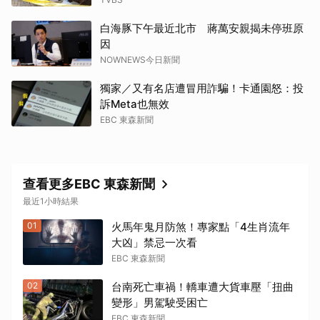
取消
白海豚下午最近北市 蔣萬安親揭未停班原
因
NOWNEWS今日新聞
獨家／又有名店遭冒用詐騙！卡通園怒：投
訴Meta也無效
EBC 東森新聞
查看更多EBC 東森新聞
最近1小時結果
01
火馬年鬼月防煞！專家點「4生肖流年
大凶」禁忌一次看
EBC 東森新聞
02
台南死亡車禍！轎車遭大貨車壓「扭曲
變形」男駕駛受困亡
EBC 東森新聞