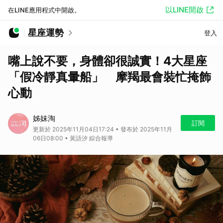
以LINE開啟
在LINE應用程式中開啟。
星座運勢
登入
嘴上說不要，身體卻很誠實！4大星座
「假冷靜真暈船」 摩羯最會裝忙掩飾
心動
姊妹淘
訂閱
更新於 2025年11月04日17:24 • 發布於 2025年11月
06日08:00 • 黃語汐 綜合報導