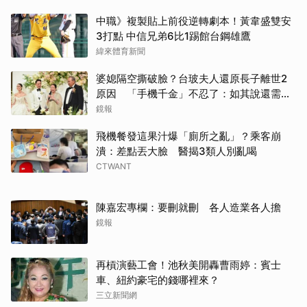
中職》複製貼上前役逆轉劇本！黃韋盛雙安
3打點 中信兄弟6比1踢館台鋼雄鷹
緯來體育新聞
婆媳隔空撕破臉？台玻夫人還原長子離世2
原因 「手機千金」不忍了：如其說還需要
離開嗎？
鏡報
飛機餐發這果汁爆「廁所之亂」？乘客崩
潰：差點丟大臉 醫揭3類人別亂喝
CTWANT
陳嘉宏專欄：要刪就刪 各人造業各人擔
鏡報
再槓演藝工會！池秋美開轟曹雨婷：賓士
車、紐約豪宅的錢哪裡來？
三立新聞網