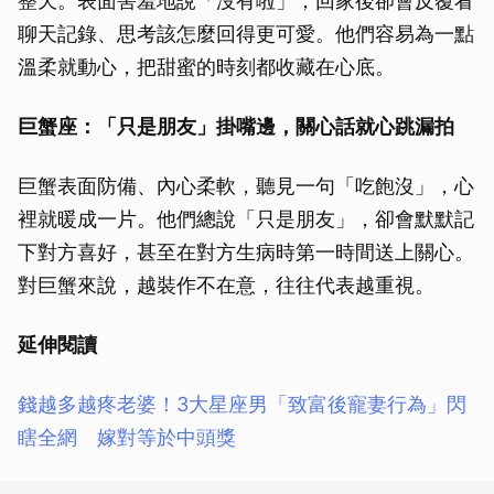
整天。表面害羞地說「沒有啦」，回家後卻會反覆看
聊天記錄、思考該怎麼回得更可愛。他們容易為一點
溫柔就動心，把甜蜜的時刻都收藏在心底。
巨蟹座：「只是朋友」掛嘴邊，關心話就心跳漏拍
巨蟹表面防備、內心柔軟，聽見一句「吃飽沒」，心
裡就暖成一片。他們總說「只是朋友」，卻會默默記
下對方喜好，甚至在對方生病時第一時間送上關心。
對巨蟹來說，越裝作不在意，往往代表越重視。
延伸閱讀
錢越多越疼老婆！3大星座男「致富後寵妻行為」閃
瞎全網 嫁對等於中頭獎