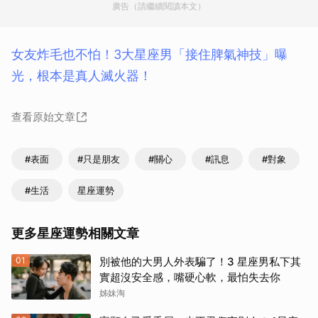
廣告（請繼續閱讀本文）
女友炸毛也不怕！3大星座男「接住脾氣神技」曝
光，根本是真人滅火器！
查看原始文章
#表面
#只是朋友
#關心
#訊息
#對象
#生活
星座運勢
更多星座運勢相關文章
01
別被他的大男人外表騙了！3 星座男私下其
實超沒安全感，嘴硬心軟，最怕失去你
姊妹淘