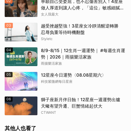
02
寧願自己受委屈，也不忍傷害別人！4星座
做人厚道到讓人心疼，「這位」敏感細膩搞
得自己不斷內耗
女人我最大
03
越受挫越堅強！3星座女冷靜清醒逆轉勝
忍辱負重等待時機翻盤
Styletc
04
8/9-8/15｜12生肖一週運勢｜ #每週生肖運
勢｜2026｜雨揚樂活家族
雨揚樂活家族
05
12星座今日運勢〈08.08星期六〉
科技紫微網每日星座
06
獅子座新月伴日蝕！12星座一週運勢出爐
天蠍有望升遷、巨蟹情緒起伏大
CTWANT
其他人也看了