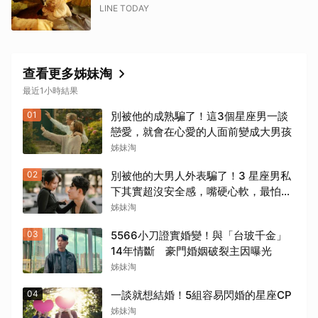
LINE TODAY
查看更多姊妹淘
最近1小時結果
01
別被他的成熟騙了！這3個星座男一談
戀愛，就會在心愛的人面前變成大男孩
姊妹淘
02
別被他的大男人外表騙了！3 星座男私
下其實超沒安全感，嘴硬心軟，最怕失
去你
姊妹淘
03
5566小刀證實婚變！與「台玻千金」
14年情斷 豪門婚姻破裂主因曝光
姊妹淘
04
一談就想結婚！5組容易閃婚的星座CP
姊妹淘