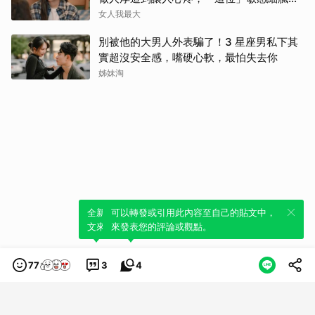
得自己不斷內耗
女人我最大
別被他的大男人外表騙了！3 星座男私下其
實超沒安全感，嘴硬心軟，最怕失去你
姊妹淘
全新體驗！一鍵引用此內容，透過發布貼
可以轉發或引用此內容至自己的貼文中，
文來輕鬆表達個人立場。
來發表您的評論或觀點。
77
3
4
類別