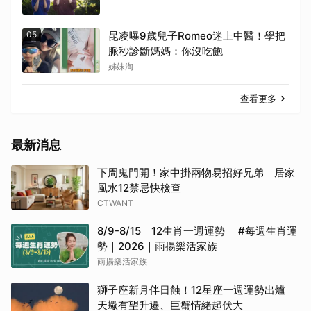
05
昆凌曝9歲兒子Romeo迷上中醫！學把
脈秒診斷媽媽：你沒吃飽
姊妹淘
查看更多
最新消息
下周鬼門開！家中掛兩物易招好兄弟 居家
風水12禁忌快檢查
CTWANT
8/9-8/15｜12生肖一週運勢｜ #每週生肖運
勢｜2026｜雨揚樂活家族
雨揚樂活家族
獅子座新月伴日蝕！12星座一週運勢出爐
天蠍有望升遷、巨蟹情緒起伏大