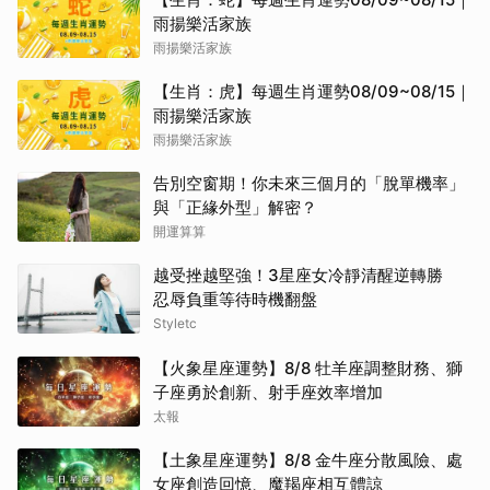
雨揚樂活家族
雨揚樂活家族
【生肖：虎】每週生肖運勢08/09~08/15｜
雨揚樂活家族
雨揚樂活家族
告別空窗期！你未來三個月的「脫單機率」
與「正緣外型」解密？
開運算算
越受挫越堅強！3星座女冷靜清醒逆轉勝
忍辱負重等待時機翻盤
Styletc
【火象星座運勢】8/8 牡羊座調整財務、獅
子座勇於創新、射手座效率增加
太報
【土象星座運勢】8/8 金牛座分散風險、處
女座創造回憶、魔羯座相互體諒