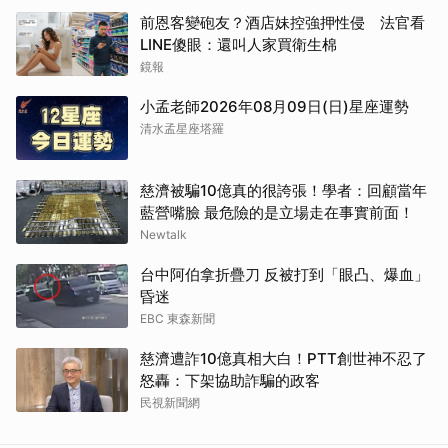
前恩客變砲友？酒店妹控強押性侵 法官看
LINE傻眼：還叫人家買衛生棉
鏡報
小孟老師2026年08月09日(日)星座運勢
清水孟星座塔羅
慈濟被騙10億真的很誇張！學者：回顧當年
藍營嘴臉 最危險的是立場走在事實前面！
Newtalk
台中阿伯拿折疊刀 反被打到「眼凸、爆血」
昏迷
EBC 東森新聞
慈濟遭詐10億真相大白！PTT創世神不忍了
怒轟：下架協助詐騙的政客
民視新聞網