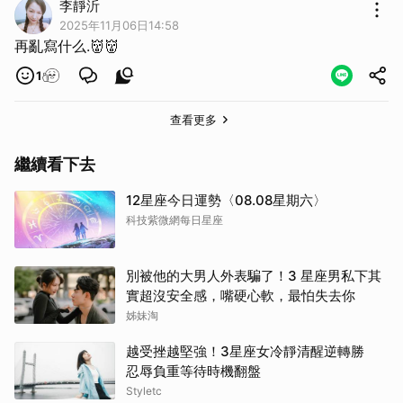
李靜沂
2025年11月06日14:58
再亂寫什么.👹👹
1
查看更多
繼續看下去
12星座今日運勢〈08.08星期六〉
科技紫微網每日星座
別被他的大男人外表騙了！3 星座男私下其
實超沒安全感，嘴硬心軟，最怕失去你
姊妹淘
越受挫越堅強！3星座女冷靜清醒逆轉勝
忍辱負重等待時機翻盤
Styletc