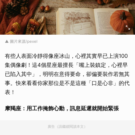
▲ 圖片來源/pexel
有些人表面冷靜得像座冰山，心裡其實早已上演100
集偶像劇！這4個星座最擅長「嘴上裝鎮定，心裡早
已陷入其中」，明明在意得要命，卻偏要裝作若無其
事。快來看看你家那位是不是這種「口是心非」的代
表！
摩羯座：用工作掩飾心動，訊息延遲就開始緊張
廣告（請繼續閱讀本文）