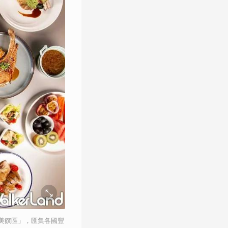
熱享美饌區」，匯集各國豐