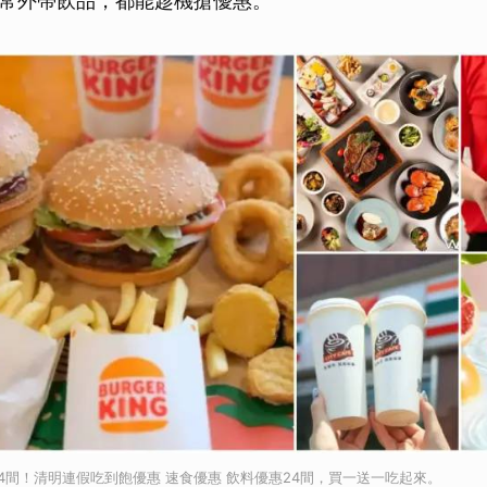
常外帶飲品，都能趁機搶優惠。
4間！清明連假吃到飽優惠 速食優惠 飲料優惠24間，買一送一吃起來。