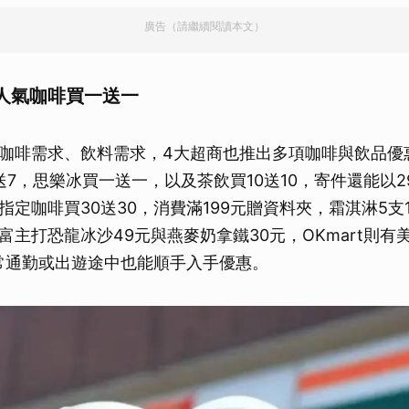
廣告（請繼續閱讀本文）
人氣咖啡買一送一
咖啡需求、飲料需求，4大超商也推出多項咖啡與飲品優惠。
送7，思樂冰買一送一，以及茶飲買10送10，寄件還能以2
指定咖啡買30送30，消費滿199元贈資料夾，霜淇淋5支
富主打恐龍冰沙49元與燕麥奶拿鐵30元，OKmart則有
常通勤或出遊途中也能順手入手優惠。