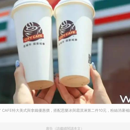
CITY CAFE特大美式與拿鐵優惠價，搭配思樂冰與霜淇淋第二件10元，粉絲消暑
廣告（請繼續閱讀本文）