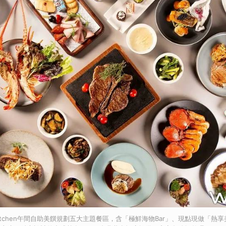
 Kitchen午間自助美饌規劃五大主題餐區，含「極鮮海物Bar」、現點現做「