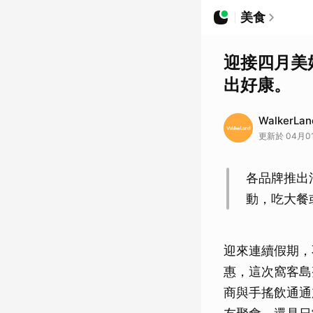
美食
迎接四月美
出好康。
WalkerLa
更新於 04月01
各品牌推出
動，吃大餐
迎來連續假期，
惠，這次窩客島
商與手搖飲通通