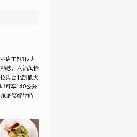
酒店主打1位大
互動感。六福萬怡
拉與台北凱撒大
可享140公分
讓家庭聚餐準時