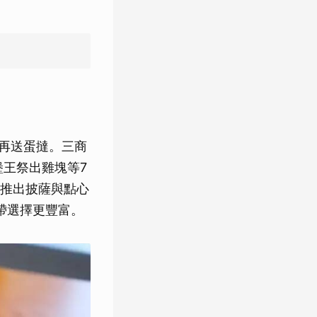
額再送蛋撻。三商
堡王祭出雞塊等7
推出披薩與點心
帶選擇更豐富。