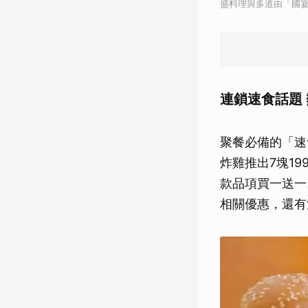
盛料理與多道由「國
連鎖速食話題
聚餐必備的「速
炸雞推出7塊1
款品項買一送一
相關優惠，還有