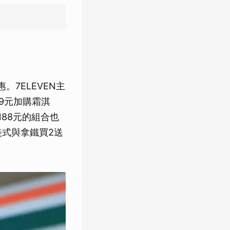
7ELEVEN主
9元加購霜淇
188元的組合也
美式與拿鐵買2送