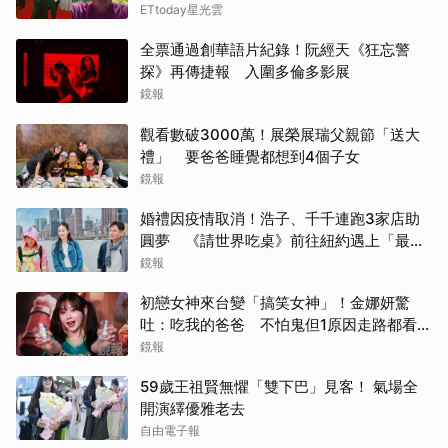
ETtoday星光雲
全票通過創華語片紀錄！阮經天《狂忘警
探》再傳捷報 入圍多倫多影展
鏡報
觀看數破3000萬！展榮展瑞父親節「送大
禮」 要爸爸睡覺都想到4個子女
鏡報
婚禮因疫情取消！浩子、千千連跑3家店助
圓夢 《請世界吃桌》前往紐約遇上「最多
限制」
鏡報
初戀女神來台變「搞笑女神」！金娜妍驚
吐：吃我的爸爸 不怕鬼但1原因走路都看地
上
鏡報
59歲王祖賢無懼「雙下巴」見客！ 氣場全
開演繹優雅老去
自由電子報