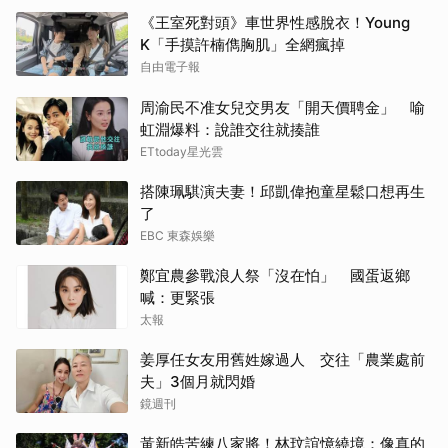
《王室死對頭》車世界性感脫衣！Young
K「手摸許楠儁胸肌」全網瘋掉
自由電子報
周渝民不准女兒交男友「開天價聘金」 喻
虹淵爆料：說誰交往就揍誰
ETtoday星光雲
搭陳珮騏演夫妻！邱凱偉抱童星鬆口想再生
了
EBC 東森娛樂
鄭宜農參戰浪人祭「沒在怕」 國蛋返鄉
喊：更緊張
太報
姜厚任女友用舊姓嫁過人 交往「農業處前
夫」3個月就閃婚
鏡週刊
黃新皓苦練八家將！林玟誼憶繞境：像真的