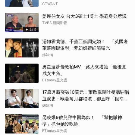
CTWANT
姜厚任女友 台大3碩士1博士 學霸身分惹議
TVBS 新聞影音
影音
湯姆霍蘭德、千黛亞低調完婚！ 「英國奢
華莊園辦派對」夢幻婚禮細節曝光
姊妹淘
男星遠赴倫敦拍MV 路人來搭訕「最後竟
成女主角」
ETtoday星光雲
17歲月薪突破10萬元！蕭敬騰親吐餐廳駐唱
血淚史：喉嚨每月都唱壞，卻直呼「很幸
福」
姊妹淘
昆凌爆9歲兒拜中醫為師！ 「幫把脈神
準」抓包她沒吃飽
ETtoday星光雲