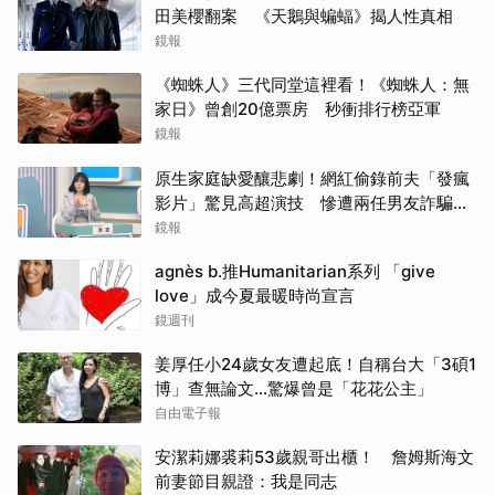
田美櫻翻案 《天鵝與蝙蝠》揭人性真相
鏡報
《蜘蛛人》三代同堂這裡看！《蜘蛛人：無
家日》曾創20億票房 秒衝排行榜亞軍
鏡報
原生家庭缺愛釀悲劇！網紅偷錄前夫「發瘋
影片」驚見高超演技 慘遭兩任男友詐騙
2000多萬
鏡報
agnès b.推Humanitarian系列 「give
love」成今夏最暖時尚宣言
鏡週刊
姜厚任小24歲女友遭起底！自稱台大「3碩1
博」查無論文…驚爆曾是「花花公主」
自由電子報
安潔莉娜裘莉53歲親哥出櫃！ 詹姆斯海文
前妻節目親證：我是同志