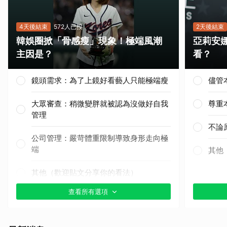
4天後結束
572人已投
2天後結束
韓娛圈掀「骨感瘦」現象！極端風潮
亞莉安
主因是？
看？
鏡頭需求：為了上鏡好看藝人只能極端瘦
儘管
大眾審查：稍微變胖就被認為沒做好自我
尊重
管理
不論
公司管理：嚴苛體重限制導致身形走向極
端
其他
其他（歡迎貼文分享你的看法）
查看所有選項