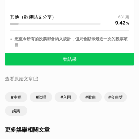
其他（歡迎貼文分享）
631
票
9.42
%
•
您至今所有的投票都會納入統計，但只會顯示最近一次的投票項
目
看結果
查看原始文章
#幸福
#歌唱
#入圍
#歌曲
#金曲獎
娛樂
更多娛樂相關文章