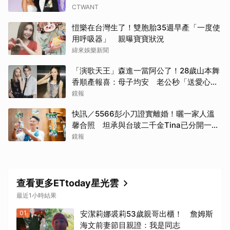
CTWANT
愷樂在台灣生了！雙胞胎35週早產「一度使
用呼吸器」 親曝寶寶狀況
緯來娛樂新聞
「演歌天王」森進一當阿公了！28歲山本舞
香順產報喜：母子均安 老公秒「送愛心」
閃炸
鏡報
快訊／5566彭小刀證實離婚！曬一家人溫
馨合照 坦承與台玻二千金Tina已分開一段
時間
鏡報
查看更多ETtoday星光雲
最近1小時結果
01
安潔莉娜裘莉53歲親哥出櫃！ 詹姆斯
海文前妻節目親證：我是同志