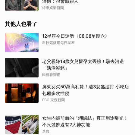
淚憶：很會照顧人
緯來娛樂新聞
其他人也看了
12星座今日運勢〈08.08星期六〉
科技紫微網每日星座
老父親嫌18歲女兒懷孕太丟臉！騙去河邊
「活活溺斃」
民視新聞網
屏東女欠50萬高利貸！遭3惡煞追討 小吃店
包廂多次性侵
EBC 東森新聞
女生內褲前面的「蝴蝶結」真正用途曝光！
不只裝飾還有2大神功能
造咖