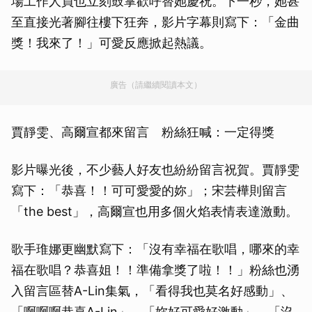
場工作人員也立刻鼓掌歡呼替她慶祝。下一秒，她甚
至直接光著腳往樓下狂奔，影片字幕則寫下：「金曲
獎！我來了！」可愛反應掀起熱議。
廣告（請繼續閱讀本文）
賈靜雯、高爾宣都來留言 粉絲狂喊：一定得獎
影片曝光後，不少藝人好友也紛紛留言祝賀。賈靜雯
寫下：「恭喜！！可可愛愛的妳」；宋芸樺則留言
「the best」，高爾宣也用多個火焰表情表達激動。
歌手琟娜更幽默寫下：「沒有幸福在歌唱，哪來的幸
福在歌唱？恭喜姐！！準備拿獎了啦！！」粉絲也湧
入留言區替A-Lin集氣，「看得我也莫名好感動」、
「啊啊啊恭喜A-Lin」、「妳好可愛好激動」、「沒