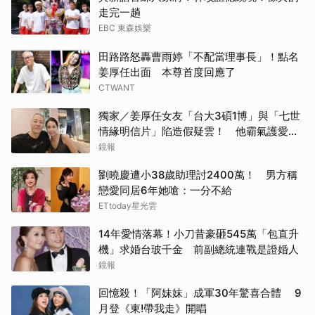
走完一趟
EBC 東森娛樂
田路路怒轟曹雨婷「不配當理事長」！點名
姜厚任出面 本尊首度回應了
CTWANT
獨家／姜厚任女友「台大3碩1博」與「七世
情緣明信片」陷造假疑雲！ 他霸氣護愛：
她是文盲我也喜歡！
鏡報
劉曉慶遭小38歲助理討2400萬！ 男方稱
戀愛同居6年她嗆：一分不給
ETtoday星光雲
14年愛情落幕！小刀昔豪砸545萬「包直升
機」求婚台玻千金 前副總統連戰是證婚人
鏡報
回憶殺！「阿妹妹」成軍30年驚喜合體 9
月登《東!帶我走》開唱