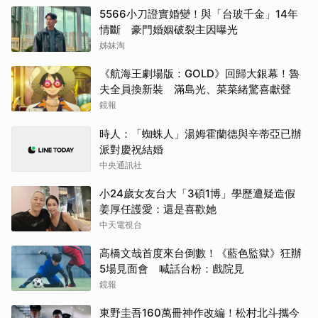
5566小刀證實婚變！與「台玻千金」14年
情斷 豪門婚姻破裂主因曝光
姊妹淘
《航海王劇場版：GOLD》回歸大銀幕！魯
夫全員換新裝 滿島光、菜菜緒驚喜獻聲
鏡報
時人：「蜘蛛人」湯姆霍蘭德與辛蒂亞已辦
派對慶祝結婚
中央通訊社
小24歲女友台大「3碩1博」學歷遭疑造假
姜厚任護愛：還是喜歡她
中天電視台
高橋文哉首度來台倒數！《藍色監獄》狂辦
5場見面會 喊話台粉：戲院見
鏡報
東野圭吾160萬冊神作改編！松村北斗攜今