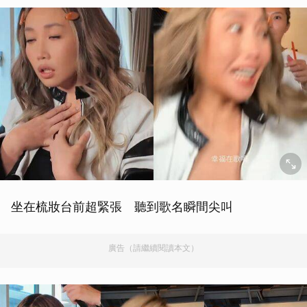
坐在梳妝台前超緊張 聽到歌名瞬間尖叫
廣告（請繼續閱讀本文）