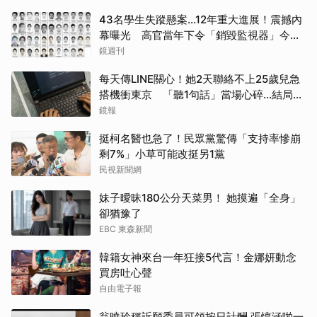
43名學生失蹤懸案...12年重大進展！震撼內
幕曝光 高官當年下令「銷毀監視器」今遭
逮
鏡週刊
每天傳LINE關心！她2天聯絡不上25歲兒急
搭機衝東京 「聽1句話」當場心碎...結局看
哭網
鏡報
挺柯名醫也急了！民眾黨驚傳「支持率慘崩
剩7%」小草可能改挺另1黨
民視新聞網
妹子曖昧180公分天菜男！ 她摸遍「全身」
卻猶豫了
EBC 東森新聞
韓籍女神來台一年狂接5代言！金娜妍動念
買房吐心聲
自由電子報
翁曉玲稱訴願委員可領按日計酬 張惇涵啪一