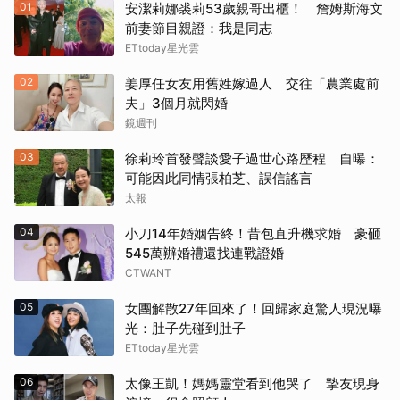
01
安潔莉娜裘莉53歲親哥出櫃！ 詹姆斯海文
前妻節目親證：我是同志
ETtoday星光雲
02
姜厚任女友用舊姓嫁過人 交往「農業處前
夫」3個月就閃婚
鏡週刊
03
徐莉玲首發聲談愛子過世心路歷程 自曝：
可能因此同情張柏芝、誤信謠言
太報
04
小刀14年婚姻告終！昔包直升機求婚 豪砸
545萬辦婚禮還找連戰證婚
CTWANT
05
女團解散27年回來了！回歸家庭驚人現況曝
光：肚子先碰到肚子
ETtoday星光雲
06
太像王凱！媽媽靈堂看到他哭了 摯友現身