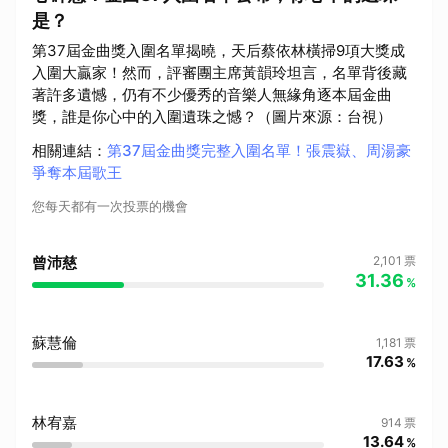
是？
第37屆金曲獎入圍名單揭曉，天后蔡依林橫掃9項大獎成
入圍大贏家！然而，評審團主席黃韻玲坦言，名單背後藏
著許多遺憾，仍有不少優秀的音樂人無緣角逐本屆金曲
獎，誰是你心中的入圍遺珠之憾？（圖片來源：台視）
相關連結
：
第37屆金曲獎完整入圍名單！張震嶽、周湯豪
爭奪本屆歌王
您每天都有一次投票的機會
曾沛慈
2,101
票
31.36
%
蘇慧倫
1,181
票
17.63
%
林宥嘉
914
票
13.64
%