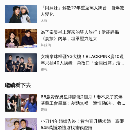
「阿妹妹」解散27年重返萬人舞台 自爆驚
人變化
太報
為了秦昊補上遲來的雙人旅行！伊能靜揭
《妻旅》內幕，坦承壓力超大
姊妹淘
女粉拿球桿砸YG大樓！BLACKPINK慶10週
年只抽40人挨轟 急改口「全員出席」活動
場地曝光了
鏡報
繼續看下去
68歲資深男星摔斷腿2個月！妻不忍了怒爆
演藝工會黑幕：差勁無禮 遭情勒8年、收
二手探病禮
鏡報
小刀14年婚姻告終！昔包直升機求婚 豪砸
545萬辦婚禮還找連戰證婚