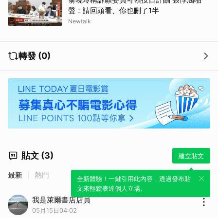
聲：請回頭看、你也刪了1半
Newtalk
轉發 (0)
貼文 (3)
建立貼文
最新
熱門
全新體驗！一鍵引用此內容，透過發布貼
文來輕鬆表達個人立場。
我是萊爾書店店員
05月15日04:02