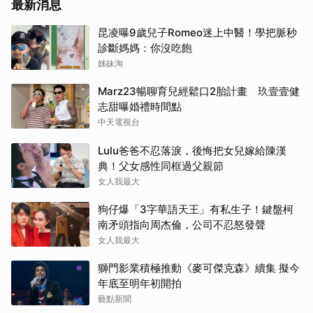
最新消息
昆凌曝9歲兒子Romeo迷上中醫！學把脈秒
診斷媽媽：你沒吃飽
姊妹淘
Marz23暢聊育兒經鬆口2胎計畫 玖壹壹健
志甜曝婚禮時間點
中天電視台
Lulu爸爸不忍落淚，後悔把女兒嫁給陳漢
典！父女感性同框過父親節
女人我最大
狗仔爆「3字華語天王」有私生子！鍵盤柯
南矛頭指向周杰倫，公司不忍怒發聲
女人我最大
獅門影業積極推動《麥可傑克森》續集 擬今
年底至明年初開拍
藝點新聞