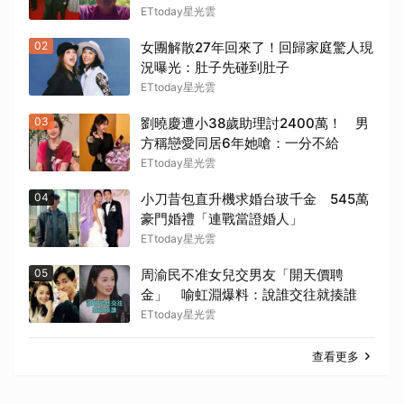
ETtoday星光雲
02
女團解散27年回來了！回歸家庭驚人現
況曝光：肚子先碰到肚子
ETtoday星光雲
03
劉曉慶遭小38歲助理討2400萬！ 男
方稱戀愛同居6年她嗆：一分不給
ETtoday星光雲
04
小刀昔包直升機求婚台玻千金 545萬
豪門婚禮「連戰當證婚人」
ETtoday星光雲
05
周渝民不准女兒交男友「開天價聘
金」 喻虹淵爆料：說誰交往就揍誰
ETtoday星光雲
查看更多