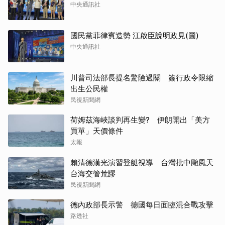
中央通訊社
國民黨菲律賓造勢 江啟臣說明政見(圖)
中央通訊社
川普司法部長提名驚險過關 簽行政令限縮
出生公民權
民視新聞網
荷姆茲海峽談判再生變? 伊朗開出「美方
買單」天價條件
太報
賴清德漢光演習登艇視導 台灣批中颱風天
台海交管荒謬
民視新聞網
德內政部長示警 德國每日面臨混合戰攻擊
路透社