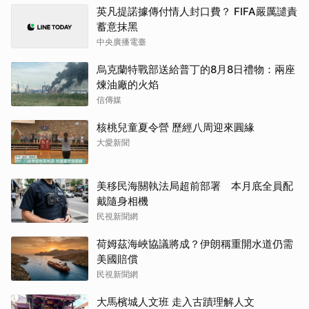
英凡提諾據傳付情人封口費？ FIFA嚴厲譴責
蓄意抹黑
中央廣播電臺
烏克蘭特戰部送給普丁的8月8日禮物：兩座
煉油廠的火焰
信傳媒
核桃兒童夏令營 歷經八周迎來圓緣
大愛新聞
美移民海關執法局超前部署 本月底全員配
戴隨身相機
民視新聞網
荷姆茲海峽協議將成？伊朗稱重開水道仍需
美國賠償
民視新聞網
大馬檳城人文班 走入古蹟理解人文