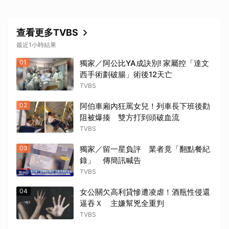
查看更多TVBS
最近1小時結果
01
獨家／阿公比YA成訣別! 家屬控「達文
西手術劃破腸」術後12天亡
TVBS
02
阿伯車廂內狂罵女兒！列車長下班後勸
阻被爆揍 雙方打到頭破血流
TVBS
03
獨家／留一星負評 業者竟「翻點餐紀
錄」 傳簡訊喊告
TVBS
04
女公關欠高利貸慘遭凌虐！酒瓶性侵還
逼吞Ｘ 主嫌幫兇全重判
TVBS