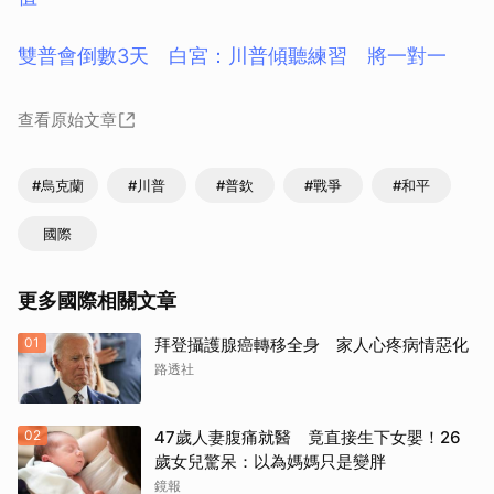
雙普會倒數3天 白宮：川普傾聽練習 將一對一
查看原始文章
#烏克蘭
#川普
#普欽
#戰爭
#和平
國際
更多國際相關文章
01
拜登攝護腺癌轉移全身 家人心疼病情惡化
路透社
02
47歲人妻腹痛就醫 竟直接生下女嬰！26
歲女兒驚呆：以為媽媽只是變胖
鏡報