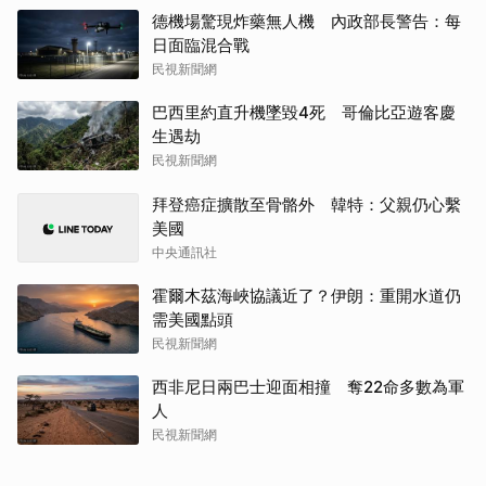
德機場驚現炸藥無人機 內政部長警告：每
日面臨混合戰
民視新聞網
巴西里約直升機墜毀4死 哥倫比亞遊客慶
生遇劫
民視新聞網
拜登癌症擴散至骨骼外 韓特：父親仍心繫
美國
中央通訊社
霍爾木茲海峽協議近了？伊朗：重開水道仍
需美國點頭
民視新聞網
西非尼日兩巴士迎面相撞 奪22命多數為軍
人
民視新聞網