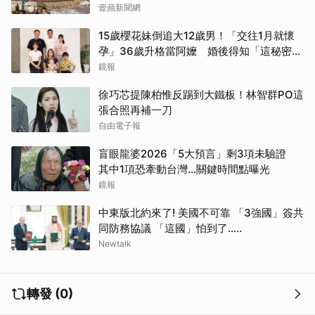
壹蘋新聞網
15歲櫻花妹倒追大12歲男！「交往1月就懷
孕」36歲升格當阿嬤 婚後得知「這秘密」
傻眼了
鏡報
徐巧芯提陳柏惟反踢到大鐵板！林智群PO這
取消
張合照再補一刀
自由電子報
盲眼龍婆2026「5大預言」剩3項未驗證
其中1項恐牽動台灣...關鍵時間點曝光
鏡報
中東版北約來了! 美國不可靠 「3強國」簽共
同防務協議 「這國」怕到了.....
Newtalk
轉發 (0)