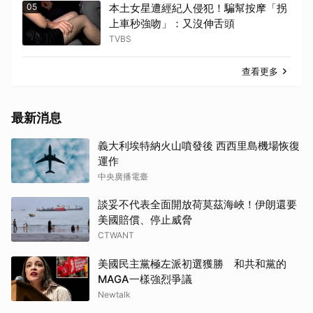
05
本土女星遭經紀人侵犯！騙幫按摩「拐
上車秒強吻」：又沒伸舌頭
TVBS
查看更多
最新消息
義大利埃特納火山噴發後 西西里島機場恢復
運作
中央廣播電臺
談妥不代表全面開放荷莫茲海峽！伊朗還要
美國賠償、停止威脅
CTWANT
美國民主黨極左派初選獲勝 和共和黨的
MAGA一樣強烈爭議
Newtalk