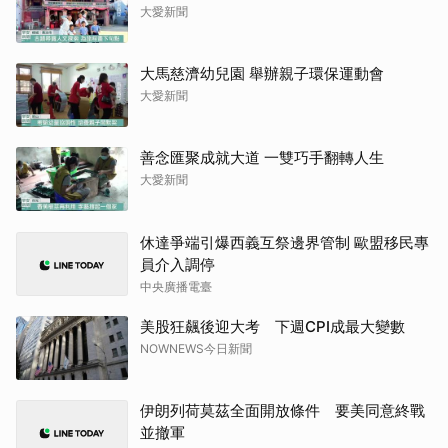
大愛新聞
大馬慈濟幼兒園 舉辦親子環保運動會
大愛新聞
善念匯聚成就大道 一雙巧手翻轉人生
大愛新聞
休達爭端引爆西義互祭邊界管制 歐盟移民專
員介入調停
中央廣播電臺
美股狂飆後迎大考 下週CPI成最大變數
NOWNEWS今日新聞
伊朗列荷莫茲全面開放條件 要美同意終戰
並撤軍