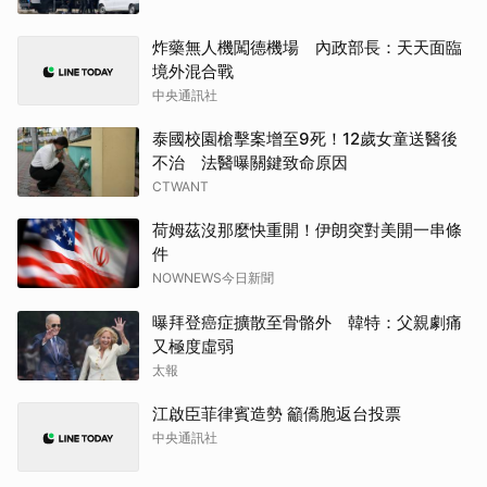
炸藥無人機闖德機場 內政部長：天天面臨
境外混合戰
中央通訊社
泰國校園槍擊案增至9死！12歲女童送醫後
不治 法醫曝關鍵致命原因
CTWANT
荷姆茲沒那麼快重開！伊朗突對美開一串條
件
NOWNEWS今日新聞
曝拜登癌症擴散至骨骼外 韓特：父親劇痛
又極度虛弱
太報
江啟臣菲律賓造勢 籲僑胞返台投票
中央通訊社