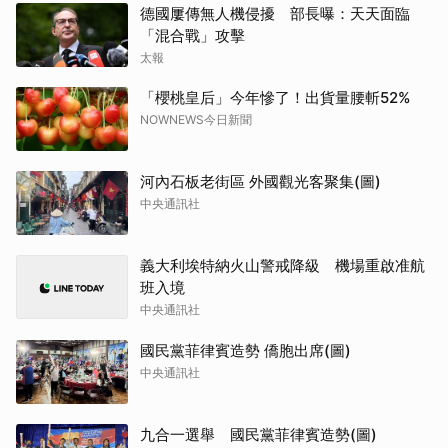
德國屢傳無人機侵擾 部長曝：天天面臨
「混合戰」攻擊
太報
「櫻桃皇后」今年慘了！出貨量腰斬52%
NOWNEWS今日新聞
河內石板老街區 外國觀光客聚集(圖)
中央通訊社
義大利埃特納火山警戒降級 機場重啟准航
班入境
中央通訊社
國民黨菲律賓造勢 僑胞出席(圖)
中央通訊社
九合一選舉 國民黨菲律賓造勢(圖)