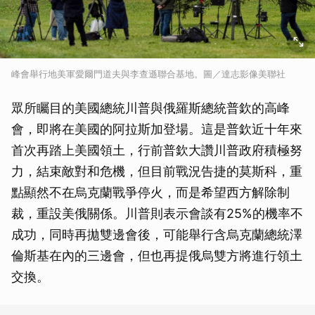
峰會舉行地美軍愛爾門道夫與李查遜聯合基地。圖／達志影像美聯社
眾所矚目的美國總統川普與俄羅斯總統普欽的高峰
會，即將在美國的阿拉斯加登場。這是普欽近十年來
首次再踏上美國領土，行前普欽大讚川普政府積極努
力，結束敵對和危機，但目前戰況告捷的莫斯科，重
點顯然不在烏克蘭戰爭停火，而是希望西方解除制
裁，重設美俄關係。川普則表示會談有25%的機率不
成功，同時再拋雙邊會後，可能舉行含烏克蘭總統澤
倫斯基在內的三邊會，但也再提俄烏雙方將進行領土
交換。