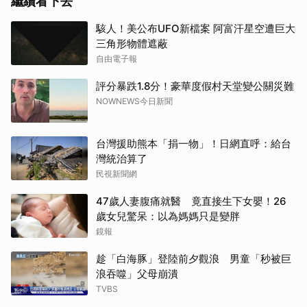
繼續看下去
駭人！美公布UFO新檔案 阿富汗星空遭巨大
三角形物體遮蔽
自由電子報
評分暴跌1.8分！豪華度假村天堂變公關災難
NOWNEWS今日新聞
台灣援助熊本「捐一物」！日網直呼：給台
灣統治算了
民視新聞網
47歲人妻腹痛就醫 竟直接生下女嬰！26
歲女兒驚呆：以為媽媽只是變胖
鏡報
趁「白海豚」登陸前夕觀浪 男童「秒被巨
浪吞噬」父母崩潰
TVBS