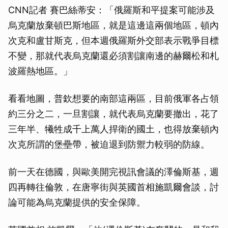
CNN記者 賽巴絲蒂安：「俄羅斯和平提案可能涉及
烏克蘭放棄頓巴斯地區，就是這邊這兩個地區，頓內
次克和盧甘斯克，但本週俄羅斯外交部表示戰爭目標
不變，那就代表烏克蘭還必須割讓南邊的赫爾松和札
波羅熱地區。」
看看地圖，普欽想要的南部這兩區，目前俄軍各占領
約三分之二，一旦割讓，就代表烏克蘭要撤出，花了
三年半、犧牲成千上萬人捍衛的國土，也得放棄頓內
次克所謂的堡壘帶，被迫退到防禦力較弱的防線。
前一天在德國，與歐美開完視訊會議的澤倫斯基，週
四再轉往倫敦，在唐寧街與英國首相施凱爾會談，討
論可能為烏克蘭提供的安全保障。