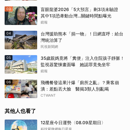
03
盲眼龍婆2026「5大預言」剩3項未驗證
其中1項恐牽動台灣...關鍵時間點曝光
鏡報
04
台灣援助熊本「捐一物」！日網直呼：給台
灣統治算了
民視新聞網
05
35歲親媽竟將「糞便」注入住院孩子靜脈！
監視器驚悚畫面曝 她認罪竟免坐牢
鏡報
06
飛機餐發這果汁爆「廁所之亂」？乘客崩
潰：差點丟大臉 醫揭3類人別亂喝
CTWANT
其他人也看了
12星座今日運勢〈08.09星期日〉
科技紫微網每日星座