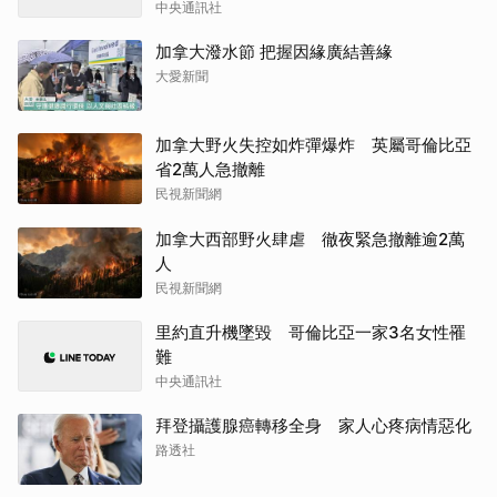
中央通訊社
加拿大潑水節 把握因緣廣結善緣
大愛新聞
加拿大野火失控如炸彈爆炸 英屬哥倫比亞
省2萬人急撤離
民視新聞網
加拿大西部野火肆虐 徹夜緊急撤離逾2萬
人
民視新聞網
里約直升機墜毀 哥倫比亞一家3名女性罹
難
中央通訊社
拜登攝護腺癌轉移全身 家人心疼病情惡化
路透社