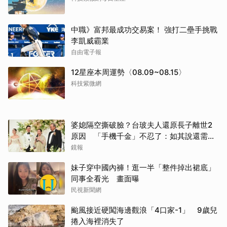
中職》富邦最成功交易案！ 強打二壘手挑戰
李凱威霸業
自由電子報
12星座本周運勢〈08.09~08.15〉
科技紫微網
婆媳隔空撕破臉？台玻夫人還原長子離世2
原因 「手機千金」不忍了：如其說還需要
離開嗎？
鏡報
妹子穿中國內褲！逛一半「整件掉出裙底」
同事全看光 畫面曝
民視新聞網
颱風接近硬闖海邊觀浪「4口家-1」 9歲兒
捲入海裡消失了