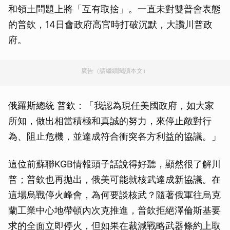
和領土問題上將「互有取捨」。一直未對雙普會表態
的普欽，14日會政府高官時打破沉默，大讚川普政
府。
廣告（請繼續閱讀本文）
俄羅斯總統 普欽：「我認為現任美國政府，如大家
所知，做出相當積極和真誠的努力，來停止敵對行
為、阻止危機，並達成符合衝突各方利益的協議。」
這位前蘇聯KGB情報頭子話說得好聽，顯然很了解川
普；普欽也再拋出，俄美可能就核武達成新協議。在
這場烏戰停火峰會，為何要談核武？隨著俄軍往烏克
蘭工業中心地帶頓內次克推進，普欽拒絕澤倫斯基要
求的全面立即停火，但如果在裁減戰略武器條約上取