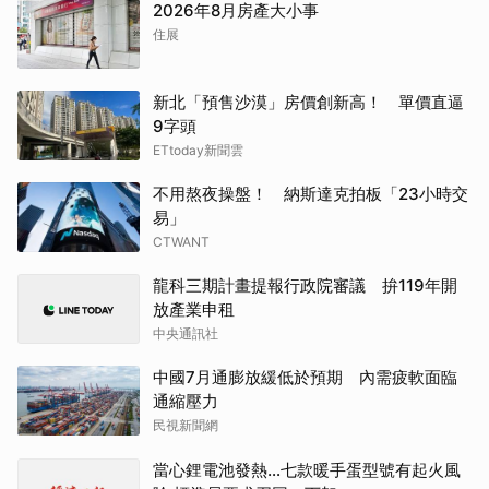
2026年8月房產大小事
住展
新北「預售沙漠」房價創新高！ 單價直逼
9字頭
ETtoday新聞雲
不用熬夜操盤！ 納斯達克拍板「23小時交
易」
CTWANT
龍科三期計畫提報行政院審議 拚119年開
放產業申租
中央通訊社
中國7月通膨放緩低於預期 內需疲軟面臨
通縮壓力
民視新聞網
當心鋰電池發熱…七款暖手蛋型號有起火風