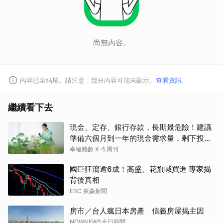
尚無內容。
內容已至結尾。請注意，部分內容可能未顯示。
查看資訊
繼續看下去
現金、定存、銀行存款，長期最危險！建議
準備六個月到一年的現金需求量，剩下投資
這2個
幸福熟齡 X 今周刊
國巨狂瀉逾6成！高盛、花旗喊買進 專家揭
背後真相
EBC 東森新聞
房市／台人瘋日本房產 信義房屋揭主因
NOWNEWS今日新聞