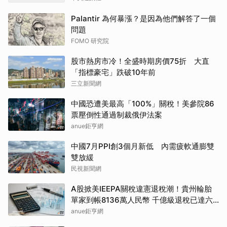
Palantir 為何暴漲？是因為他們解答了一個
問題
FOMO 研究院
股市熱房市冷！全盛時期房價75折 大直
「指標豪宅」跌破10年前
三立新聞網
中國恐遭美最高「100%」關稅！美參院86
票壓倒性通過制裁俄伊法案
anue鉅亨網
中國7月PPI創3個月新低 內需疲軟通膨雙
雙放緩
民視新聞網
A股掀美IEEPA關稅違憲退稅潮！貴州輪胎
單家到帳8136萬人民幣 千億級退稅已達六
成
anue鉅亨網