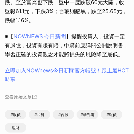
跌。至於富喬也下跌，盤中一度跌破60元大關，收
盤報61.1元，下跌3%；台玻則翻黑，跌至25.65元，
跌幅1.16%。
※【
NOWNEWS 今日新聞
】提醒投資人，投資一定
有風險，投資有賺有賠，申購前應詳閱公開說明書，
學習正確的投資觀念才能將損失的風險降至最低。
立即加入NOWnews今⽇新聞官⽅帳號！跟上最HOT
時事
查看原始文章
#股價
#亞科
#台股
#華邦電
#報價
理財