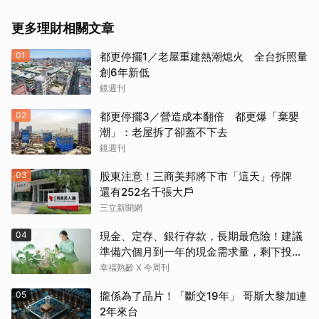
更多理財相關文章
01
都更停擺1／老屋重建熱潮熄火 全台拆照量
創6年新低
鏡週刊
02
都更停擺3／營造成本翻倍 都更爆「棄嬰
潮」：老屋拆了卻蓋不下去
鏡週刊
03
股東注意！三商美邦將下市「這天」停牌
還有252名千張大戶
三立新聞網
04
現金、定存、銀行存款，長期最危險！建議
準備六個月到一年的現金需求量，剩下投資
這2個
幸福熟齡 X 今周刊
05
攏係為了晶片！「斷交19年」 哥斯大黎加連
2年來台