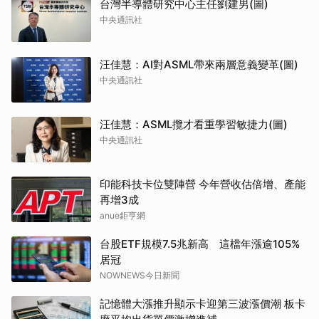
台灣半導體研究中心主任劉建男(圖)
中央通訊社
汪佳慧：AI對ASML帶來兩層意義變革(圖)
中央通訊社
汪佳慧：ASML攬才看重學習敏捷力(圖)
中央通訊社
印能科技卡位雙陣營 今年營收估倍增、產能
再增3成
anue鉅亨網
台股ETF規模7.5兆新高 這檔年漲逾105%
居冠
NOWNEWS今日新聞
記憶體大漲推升顯示卡迎第三波漲價潮 板卡