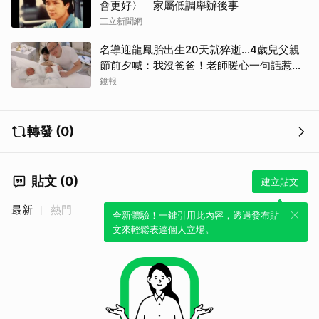
會更好〉 家屬低調舉辦後事
三立新聞網
名導迎龍鳳胎出生20天就猝逝...4歲兒父親
節前夕喊：我沒爸爸！老師暖心一句話惹哭
遺孀
鏡報
轉發 (0)
貼文 (0)
建立貼文
最新
熱門
全新體驗！一鍵引用此內容，透過發布貼
文來輕鬆表達個人立場。