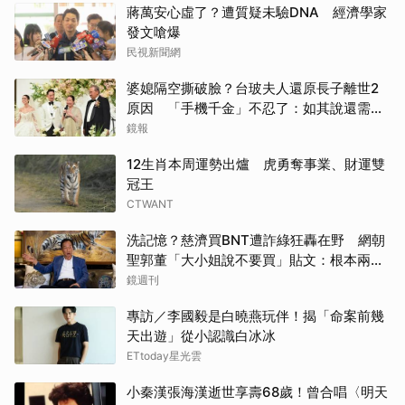
蔣萬安心虛了？遭質疑未驗DNA 經濟學家
發文嗆爆
民視新聞網
婆媳隔空撕破臉？台玻夫人還原長子離世2
原因 「手機千金」不忍了：如其說還需要
離開嗎？
鏡報
12生肖本周運勢出爐 虎勇奪事業、財運雙
冠王
CTWANT
洗記憶？慈濟買BNT遭詐綠狂轟在野 網朝
聖郭董「大小姐說不要買」貼文：根本兩碼
事
鏡週刊
專訪／李國毅是白曉燕玩伴！揭「命案前幾
天出遊」從小認識白冰冰
ETtoday星光雲
小秦漢張海漢逝世享壽68歲！曾合唱〈明天