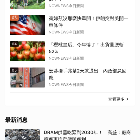
NOWNEWS今日新聞
03
荷姆茲沒那麼快重開！伊朗突對美開一
串條件
NOWNEWS今日新聞
04
「櫻桃皇后」今年慘了！出貨量腰斬
52%
NOWNEWS今日新聞
05
宏碁接手兆基2天就退出 內政部急回
應
NOWNEWS今日新聞
查看更多
最新消息
DRAM供需吃緊到2030年！ 高盛：廠商
將獲更強定價與獲利