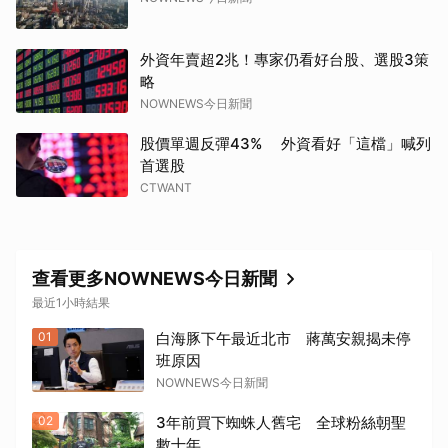
外資年賣超2兆！專家仍看好台股、選股3策
略
NOWNEWS今日新聞
股價單週反彈43% 外資看好「這檔」喊列
首選股
CTWANT
取消
查看更多NOWNEWS今日新聞
最近1小時結果
01
白海豚下午最近北市 蔣萬安親揭未停
班原因
NOWNEWS今日新聞
02
3年前買下蜘蛛人舊宅 全球粉絲朝聖
數十年