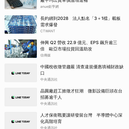
廠平均出貨單價激增進補
anue鉅亨網
長約綁到2028 法人點名「3＋1檔」載板
需求爆發
CTWANT
伸興 Q2 營收 22.9 億元、EPS 飆升逾三
倍 歐亞市場拉貨回溫助攻
信傳媒
中國稅收徵管趨嚴 清查違規優惠填補財政缺
口
中央通訊社
晶圓廠趕工掀徵才狂潮 微影設備巨頭在台
招募逾千人
中央通訊社
人才保衛戰要讓研發留台灣 半導體中心深
化高階培育
中央通訊社