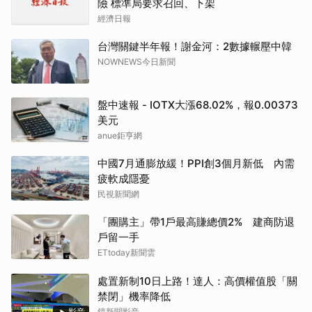
險 標準局要求召回、下架
經濟日報
台灣關鍵半年報！謝金河：2數據輾壓中韓
NOWNEWS今日新聞
盤中速報 - IOTX大漲68.02%，報0.00373
美元
anue鉅亨網
中國7月通膨放緩！PPI創3個月新低 內需
疲軟成隱憂
民視新聞網
「團購主」帶1戶最高賺總價2% 建商防退
戶留一手
ETtoday新聞雲
處置新制10日上路！達人：高價權值股「關
禁閉」機率降低
影音
鏡新聞影音