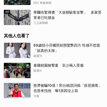
EBC 東森新聞
06
華爾街驚傳遭「大規模駭客攻擊」 多家受
害者已吐贖金
三立新聞網
其他人也看了
69歲陸小芬曬照狀態驚艷四方 性感不想遮
「姐真的太辣」
鏡週刊
泰國校園槍擊案 至少兩人受傷
路透社
慈濟被騙10億！郭台銘證詞揭「疫苗掮客」
也曾來找他 曝1原因沒上當
太報