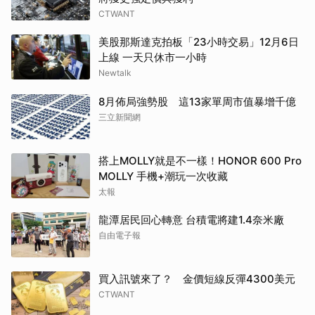
CTWANT
美股那斯達克拍板「23小時交易」12月6日
上線 一天只休市一小時
Newtalk
8月佈局強勢股 這13家單周市值暴增千億
三立新聞網
搭上MOLLY就是不一樣！HONOR 600 Pro
MOLLY 手機+潮玩一次收藏
太報
龍潭居民回心轉意 台積電將建1.4奈米廠
自由電子報
買入訊號來了？ 金價短線反彈4300美元
CTWANT