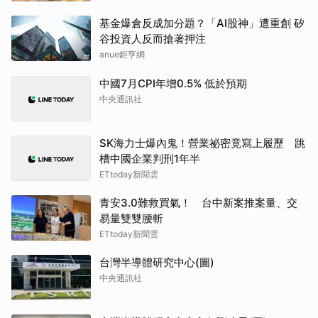
基金爆倉反成加分題？「AI股神」遭重創 矽
谷投資人反而搶著押注
anue鉅亨網
中國7月CPI年增0.5% 低於預期
中央通訊社
SK海力士爆內鬼！營業祕密竟寫上履歷 跳
槽中國企業判刑1年半
ETtoday新聞雲
青安3.0難救買氣！ 台中新案推案量、交
易量雙雙腰斬
ETtoday新聞雲
台灣半導體研究中心(圖)
中央通訊社