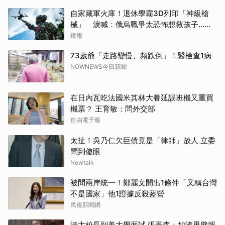
自家藏軍火庫！退休學霸3D列印「神級槍
械」 淚喊：俄烏戰爭太恐怖想救孩子...法
官不給減刑
鏡報
73歲爺「走路變慢、頻跌倒」！醫檢查1病
NOWNEWS今日新聞
在日內瓦吃法國米其林大餐延誤班機又重買
機票？ 王育敏：問外交部
自由電子報
太扯！吳乃仁欠巨債竟是「律師」放人 立委
問到傻眼
Newtalk
被問兩岸統一！鄭麗文開出1條件「又稱台灣
不是國家」他1證據反殺藍營
民視新聞網
清大校長到美大學面試 張景森：如渣男劈腿