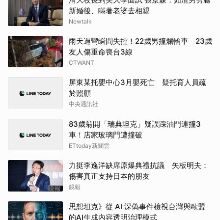
新婚後、瞞著老婆去相親
Newtalk
雨天過彎瞬間失控！22歲男撞爛轎車 23歲
友人傷重命喪台3線
CTWANT
屏東某托嬰中心3月嬰死亡 疑托育人員疏
於照顧
中央通訊社
83歲翁開「瑞典坦克」疑誤踩油門連撞3
車！店家玻璃門遭撞破
ETtoday新聞雲
力挺李逸洋缺席原爆典禮抗議 矢板明夫：
傷害真正支持日本的朋友
鏡報
思想坦克》從 AI 深偽事件檢視台灣與歐盟
的AI生成內容透明治理模式