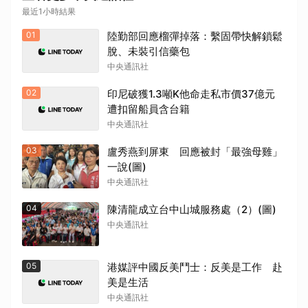
最近1小時結果
01
陸勤部回應榴彈掉落：繫固帶快解鎖鬆
脫、未裝引信藥包
中央通訊社
02
印尼破獲1.3噸K他命走私市價37億元
遭扣留船員含台籍
中央通訊社
03
盧秀燕到屏東 回應被封「最強母雞」
一說(圖)
中央通訊社
04
陳清龍成立台中山城服務處（2）(圖)
中央通訊社
05
港媒評中國反美鬥士：反美是工作 赴
美是生活
中央通訊社