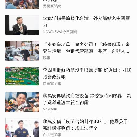
民視新聞網
李逸洋指長崎矮化台灣 外交部點名中國壓
力
NOWNEWS今日新聞
「秦始皇老母」命名公司！「秘書領現」豪
奢生活曝 包租代管龍頭「兆基」創辦人認
了：原本要落跑
鏡報
李四川批蘇巧慧沒爭取原博館 好過日：可找
張善政算帳
自由電子報
蔣萬安再喊政府擋疫苗 綠委搬時間序轟：為
了選舉造謠本質全都露
Newtalk
蔣萬安稱「疫苗合約封存30年」 他舉吳子
嘉誹謗罪判例：想上法院？
自由電子報