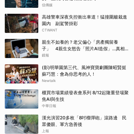
信傳媒
高雄警車深夜失控衝出車道！猛撞圍籬栽進
園內 副駕警掛彩
CTWANT
親生不如養的？老父偏心「房產獨留養
子」 4親生女怒告「照片AI造假」...真相超
鼻酸
鏡報
(影)明華園第三代、風神寶寶劇團陳昭賢挺
蘇巧慧：會為你思考的人！
Newtalk
櫃買市場業績發表會系列 8/12起隆重登場聚
焦AI與生技
中華日報
漢光演習20多枚「8吋榴彈砲」滾路邊 民
眾傻眼、軍方急善後
上報