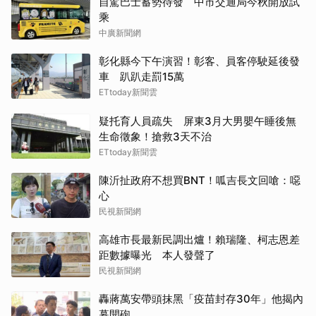
自駕巴士蓄勢待發 中市交通局今秋開放試
乘
中廣新聞網
彰化縣今下午演習！彰客、員客停駛延後發
車 趴趴走罰15萬
ETtoday新聞雲
疑托育人員疏失 屏東3月大男嬰午睡後無
生命徵象！搶救3天不治
ETtoday新聞雲
陳沂扯政府不想買BNT！呱吉長文回嗆：噁
心
民視新聞網
高雄市長最新民調出爐！賴瑞隆、柯志恩差
距數據曝光 本人發聲了
民視新聞網
轟蔣萬安帶頭抹黑「疫苗封存30年」他揭內
幕開砲