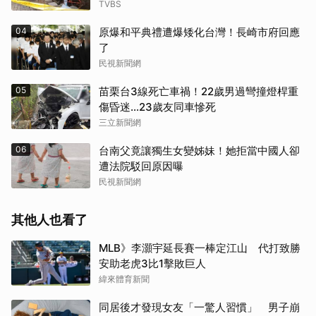
TVBS
04
原爆和平典禮遭爆矮化台灣！長崎市府回應
了
民視新聞網
05
苗栗台3線死亡車禍！22歲男過彎撞燈桿重
傷昏迷…23歲友同車慘死
三立新聞網
06
台南父竟讓獨生女變姊妹！她拒當中國人卻
遭法院駁回原因曝
民視新聞網
其他人也看了
MLB》李灝宇延長賽一棒定江山 代打致勝
安助老虎3比1擊敗巨人
緯來體育新聞
同居後才發現女友「一驚人習慣」 男子崩