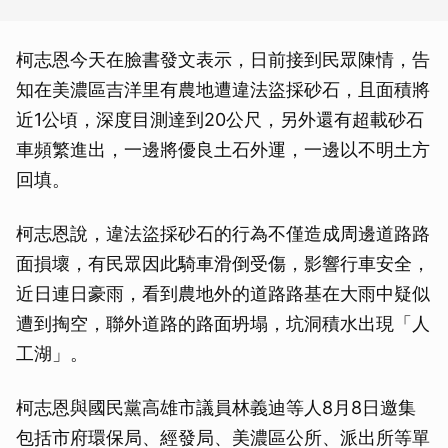
柯志恩今天在臉書發文表示，日前接到民眾陳情，告
知在美濃區吉洋里有農地遭違法盜採砂石，且面積將
近1公頃，深度目測達到20公尺，另外還有超載砂石
車頻繁進出，一邊將優良土石外運，一邊以不明土方
回填。
柯志恩說，違法盜採砂石的行為不僅造成周邊道路路
面損壞，有民眾因此騎車滑倒受傷，影響行車安全，
近日連日豪雨，看到農地外的道路路基在大雨中疑似
遭到掏空，聯外道路的路面坍塌，坑洞積水出現「人
工湖」。
柯志恩與國民黨高雄市議員林義迪等人8月8日邀集
包括市府環保局、經發局、美濃區公所、派出所等單