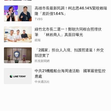
高雄市長最新民調！柯志恩46.14%緊咬賴瑞
隆「差距僅1.64%」
TVBS
綠竹北市長二選一！鄭朝方同框合照埋伏
筆 「林姓商人」真面目曝光
鏡報
「2國家」拒台人入境、扣護照遣返！外交
部證實了
民視新聞網
中共21機艦船台海周邊活動 國軍嚴密監控
應處
中央通訊社