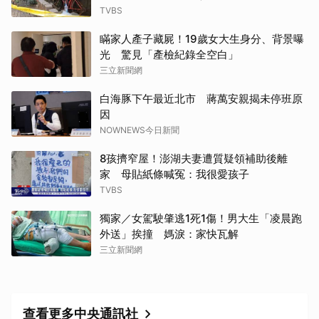
TVBS
瞞家人產子藏屍！19歲女大生身分、背景曝
光 驚見「產檢紀錄全空白」
三立新聞網
白海豚下午最近北市 蔣萬安親揭未停班原
因
NOWNEWS今日新聞
8孩擠窄屋！澎湖夫妻遭質疑領補助後離
家 母貼紙條喊冤：我很愛孩子
TVBS
獨家／女駕駛肇逃1死1傷！男大生「凌晨跑
外送」挨撞 媽淚：家快瓦解
取消
三立新聞網
查看更多中央通訊社