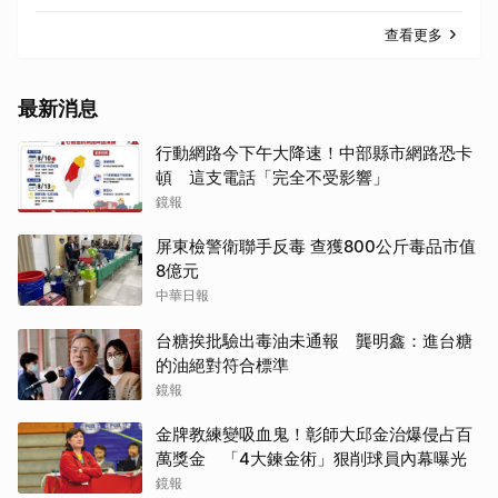
查看更多
最新消息
行動網路今下午大降速！中部縣市網路恐卡
頓 這支電話「完全不受影響」
鏡報
屏東檢警衛聯手反毒 查獲800公斤毒品市值
8億元
中華日報
台糖挨批驗出毒油未通報 龔明鑫：進台糖
的油絕對符合標準
鏡報
金牌教練變吸血鬼！彰師大邱金治爆侵占百
萬獎金 「4大鍊金術」狠削球員內幕曝光
鏡報