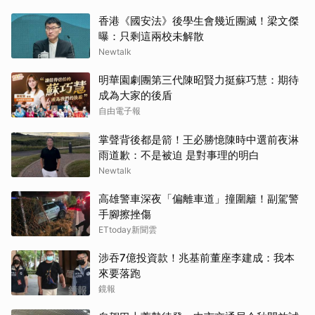
香港《國安法》後學生會幾近團滅！梁文傑
曝：只剩這兩校未解散
Newtalk
明華園劇團第三代陳昭賢力挺蘇巧慧：期待
成為大家的後盾
自由電子報
掌聲背後都是箭！王必勝憶陳時中選前夜淋
雨道歉：不是被迫 是對事理的明白
Newtalk
高雄警車深夜「偏離車道」撞圍籬！副駕警
手腳擦挫傷
ETtoday新聞雲
涉吞7億投資款！兆基前董座李建成：我本
來要落跑
鏡報