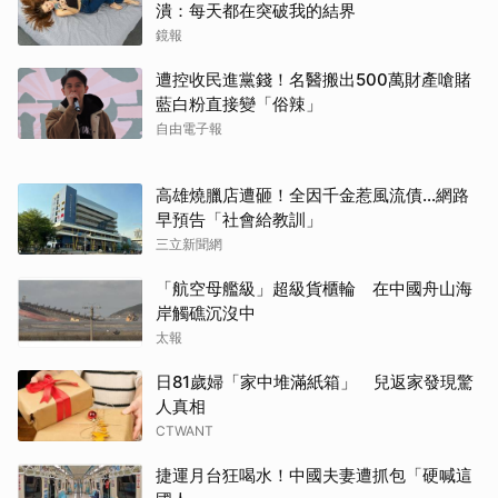
潰：每天都在突破我的結界
鏡報
遭控收民進黨錢！名醫搬出500萬財產嗆賭
藍白粉直接變「俗辣」
自由電子報
高雄燒臘店遭砸！全因千金惹風流債…網路
早預告「社會給教訓」
三立新聞網
「航空母艦級」超級貨櫃輪 在中國舟山海
岸觸礁沉沒中
太報
日81歲婦「家中堆滿紙箱」 兒返家發現驚
人真相
CTWANT
捷運月台狂喝水！中國夫妻遭抓包「硬喊這