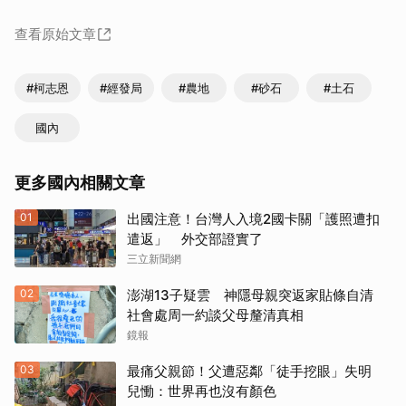
查看原始文章
#柯志恩
#經發局
#農地
#砂石
#土石
國內
更多國內相關文章
01
出國注意！台灣人入境2國卡關「護照遭扣
遣返」 外交部證實了
三立新聞網
02
澎湖13子疑雲 神隱母親突返家貼條自清
社會處周一約談父母釐清真相
鏡報
03
最痛父親節！父遭惡鄰「徒手挖眼」失明
兒慟：世界再也沒有顏色