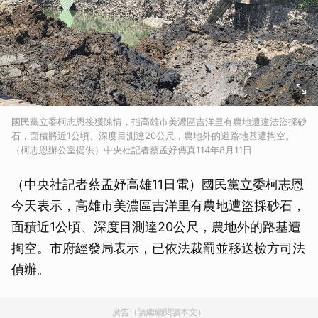
國民黨立委柯志恩接獲陳情，指高雄市美濃區吉洋里有農地遭違法盜採砂
石，面積將近1公頃、深度目測達20公尺，農地外的道路地基遭掏空。
（柯志恩辦公室提供）中央社記者蔡孟妤傳真114年8月11日
（中央社記者蔡孟妤高雄11日電）國民黨立委柯志恩
今天表示，高雄市美濃區吉洋里有農地遭盜採砂石，
面積近1公頃、深度目測達20公尺，農地外的路基遭
掏空。市府經發局表示，已依法裁罰並移送檢方司法
偵辦。
廣告（請繼續閱讀本文）