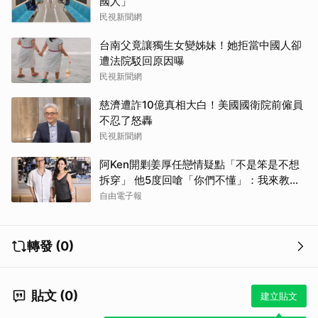
國人」
民視新聞網
台南父竟讓獨生女變姊妹！她拒當中國人卻
遭法院駁回原因曝
民視新聞網
慈濟遭詐10億真相大白！美國國衛院前僱員
不忍了怒轟
民視新聞網
阿Ken開剿姜厚任戀情疑點「不是笨是不想
拆穿」 他5度回嗆「你們不懂」：我來教育
你們
自由電子報
轉發 (0)
貼文 (0)
建立貼文