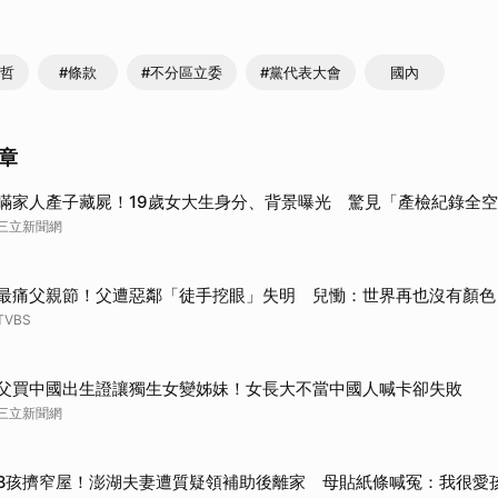
文哲
#條款
#不分區立委
#黨代表大會
國內
章
瞞家人產子藏屍！19歲女大生身分、背景曝光 驚見「產檢紀錄全
三立新聞網
最痛父親節！父遭惡鄰「徒手挖眼」失明 兒慟：世界再也沒有顏色
TVBS
父買中國出生證讓獨生女變姊妹！女長大不當中國人喊卡卻失敗
三立新聞網
8孩擠窄屋！澎湖夫妻遭質疑領補助後離家 母貼紙條喊冤：我很愛