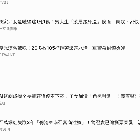
TVBS
獨家／女駕駛肇逃1死1傷！男大生「凌晨跑外送」挨撞 媽淚：家快
三立新聞網
漢光演習驚魂！20多枚105榴砲彈滾落水溝 軍警急封鎖搶運
CTWANT
AI短劇成癮？長輩狂追停不下來，子女崩潰「角色對調」！專家警告
造咖
百萬網紅失蹤3年「傳淪東南亞富商性奴」！警證實已遭撕票棄屍 
鏡週刊