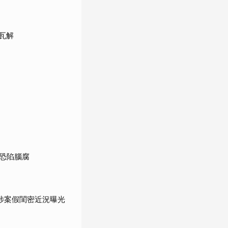
瓦解
恐陷腦腐
涉案假閨密近況曝光