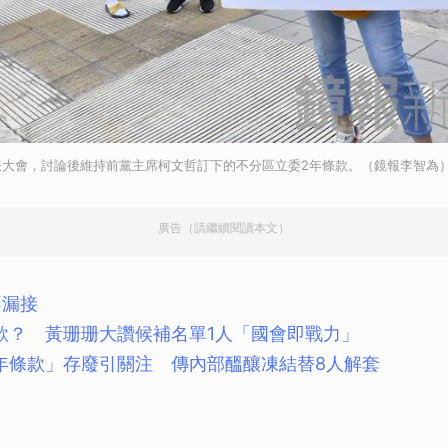
取消
表大會，討論後維持前黨主席柯文哲訂下的不分區立委2年條款。（鏡報李智為
廣告（請繼續閱讀本文）
不漏接
款？ 黃珊珊大讚候補名單1人「國會即戰力」
年條款」存廢引關注 傳內部醞釀凍結替8人解套