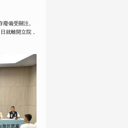
存廢備受關注。
1日就離開立院，