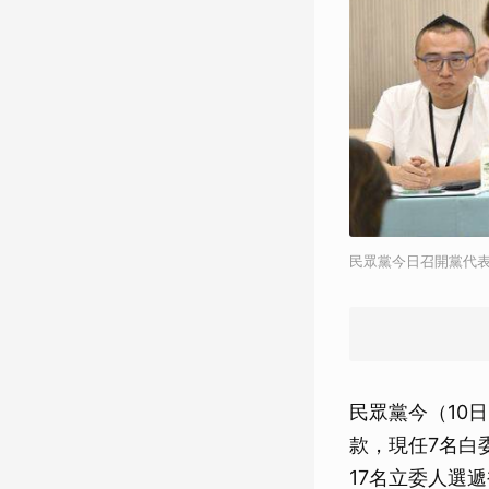
民眾黨今日召開黨代
民眾黨今（10
款，現任7名白
17名立委人選