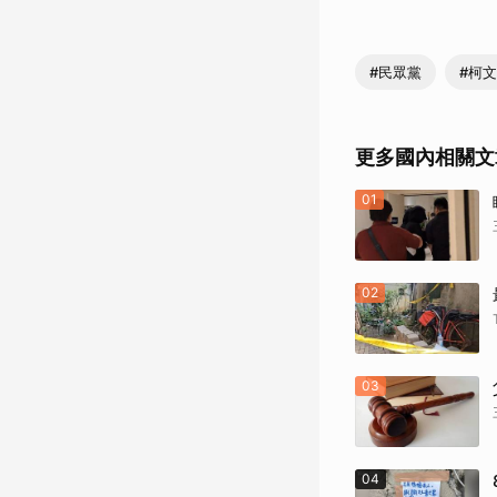
#民眾黨
#柯
更多國內相關文
01
02
03
04