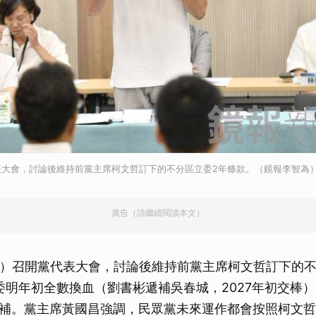
表大會，討論後維持前黨主席柯文哲訂下的不分區立委2年條款。（鏡報李智為
廣告（請繼續閱讀本文）
日）召開黨代表大會，討論後維持前黨主席柯文哲訂下的不
委明年初全數換血（劉書彬遞補吳春城，2027年初交棒）
遞補。黨主席黃國昌強調，民眾黨未來運作都會按照柯文