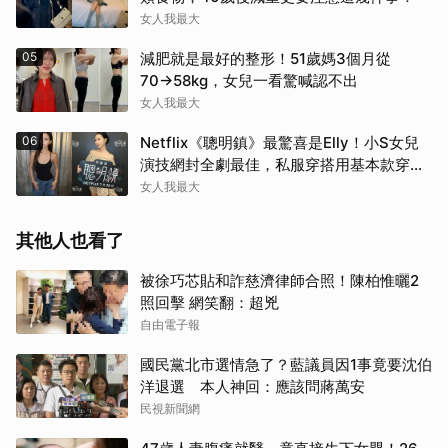
女人我最大
05
減肥就是最好的整形！51歲媽3個月從
70→58kg，女兒一看驚喊認不出
女人我最大
06
Netflix《聰明鎮》最驚喜是Elly！小S女兒
演技網封全劇最佳，私服穿搭用基本款穿出
高級感
女人我最大
其他人也看了
被徐巧芯貼和詐慈濟律師合照！陳柏惟曬2
照回擊 網笑翻：超兇
自由電子報
國民黨北市選情急了？藍議員因1事竟要沈伯
洋退選 本人神回：應該問蔣萬安
民視新聞網