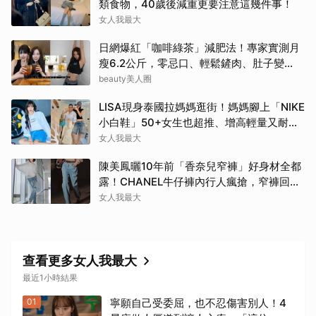
類食物，40歲後減重更要注意這幾件事！
女人我最大
日網爆紅「咖啡綠茶」減肥法！專家實測月
瘦6.2公斤，零忌口、輕鬆鏟肉、肚子變
小！
beauty美人圈
LISA現身泰國拉媽媽逛街！媽媽腳上「NIKE
小白鞋」50+女生也超推、增高輕量又耐
走！
女人我最大
陳美鳳曬10年前「香奈兒窄褲」好身材全都
露！CHANEL牛仔褲內行人瘋搶，窄褲回歸
必看這幾條
女人我最大
查看更多女人我最大
最近1小時結果
01
寧願自己受委屈，也不忍傷害別人！4