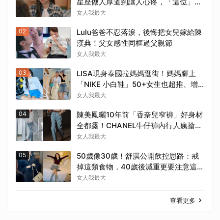
星座做人厚道到讓人心疼，「這位」敏
感細膩搞得自己不斷內耗
女人我最大
02
Lulu爸爸不忍落淚，後悔把女兒嫁給陳
漢典！父女感性同框過父親節
女人我最大
03
LISA現身泰國拉媽媽逛街！媽媽腳上
「NIKE 小白鞋」50+女生也超推、增
高輕量又耐走！
女人我最大
04
陳美鳳曬10年前「香奈兒窄褲」好身材
全都露！CHANEL牛仔褲內行人瘋搶，
窄褲回歸必看這幾條
女人我最大
05
50歲像30歲！舒淇公開飲控思路：戒
掉這類食物，40歲後減重更要注意這幾
件事！
女人我最大
查看更多