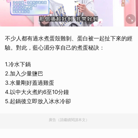
不少人都有過水煮蛋殼難剝、蛋白被一起扯下來的經
驗。對此，藍心湄分享自己的煮蛋秘訣：
1.冷水下鍋
2.加入少量鹽巴
3.水量剛好蓋過雞蛋
4.以中大火煮約6至10分鐘
5.起鍋後立即放入冰水冷卻
廣告（請繼續閱讀本文）