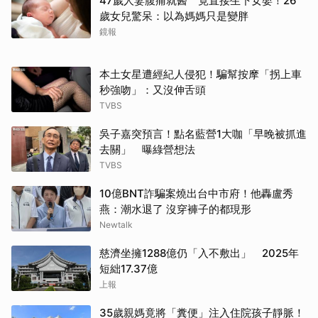
47歲人妻腹痛就醫 竟直接生下女嬰！26
歲女兒驚呆：以為媽媽只是變胖
鏡報
本土女星遭經紀人侵犯！騙幫按摩「拐上車
秒強吻」：又沒伸舌頭
TVBS
吳子嘉突預言！點名藍營1大咖「早晚被抓進
去關」 曝綠營想法
TVBS
10億BNT詐騙案燒出台中市府！他轟盧秀
燕：潮水退了 沒穿褲子的都現形
Newtalk
慈濟坐擁1288億仍「入不敷出」 2025年
短絀17.37億
上報
35歲親媽竟將「糞便」注入住院孩子靜脈！