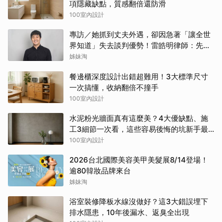
項隱藏缺點，質感翻倍還防滑
100室內設計
專訪／她抓到丈夫外遇，卻因急著「讓全世
界知道」失去談判優勢！雷皓明律師：先守
住證據，才有選擇
姊妹淘
餐邊櫃深度設計出錯超難用！3大標準尺寸
一次搞懂，收納翻倍不撞手
100室內設計
水泥粉光牆面真有這麼美？4大優缺點、施
工3細節一次看，這些容易後悔的坑新手最
常踩
100室內設計
2026台北國際美容美甲美髮展8/14登場！
逾80韓妝品牌來台
姊妹淘
浴室裝修降板水線沒做好？這3大錯誤埋下
排水隱患，10年後漏水、返臭全出現