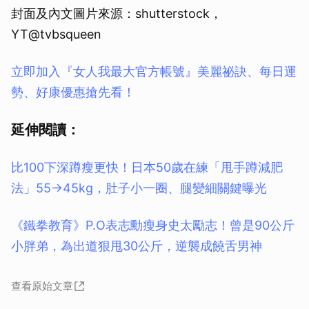
封面及內文圖片來源：shutterstock，
YT@tvbsqueen
立即加入『女人我最大官方帳號』美麗祕訣、每日運
勢、好康優惠搶先看！
延伸閱讀：
比100下深蹲瘦更快！日本50歲在練「甩手蹲減肥
法」55→45kg，肚子小一圈、腿變細關鍵曝光
《鐵拳教育》P.O表志勳瘦身史太勵志！曾是90公斤
小胖弟，為出道狠甩30公斤，逆襲成饒舌男神
查看原始文章