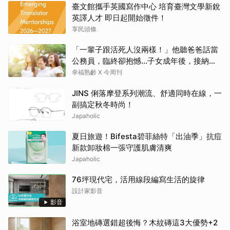
臺文館攜手英國寫作中心 培育臺灣文學新銳
英譯人才 即日起開始徵件！
享民頭條
「一輩子跟活死人沒兩樣！」他聽爸爸話當
公務員，臨終卻抱憾…子女成年後，接納與
欣賞就夠了
幸福熟齡 X 今周刊
JINS 俐落摩登系列潮流、舒適同時在線，一
副搞定秋冬時尚！
Japaholic
夏日旅遊！Bifesta碧菲絲特「出油季」抗痘
新款卸妝棉一張守護肌膚清爽
Japaholic
76坪現代宅，活用線段編寫生活的旋律
設計家影音
影音
浴室地磚選錯超後悔？木紋磚這3大優勢+2