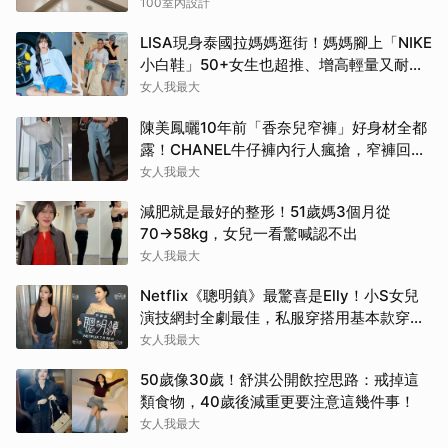
100室內設計
LISA現身泰國拉媽媽逛街！媽媽腳上「NIKE
小白鞋」50+女生也超推、增高輕量又耐
走！
女人我最大
陳美鳳曬10年前「香奈兒窄褲」好身材全都
露！CHANEL牛仔褲內行人瘋搶，窄褲回歸
必看這幾條
女人我最大
減肥就是最好的整形！51歲媽3個月從
70→58kg，女兒一看驚喊認不出
女人我最大
Netflix《聰明鎮》最驚喜是Elly！小S女兒
演技網封全劇最佳，私服穿搭用基本款穿出
高級感
女人我最大
50歲像30歲！舒淇公開飲控思路：戒掉這
類食物，40歲後減重更要注意這幾件事！
女人我最大