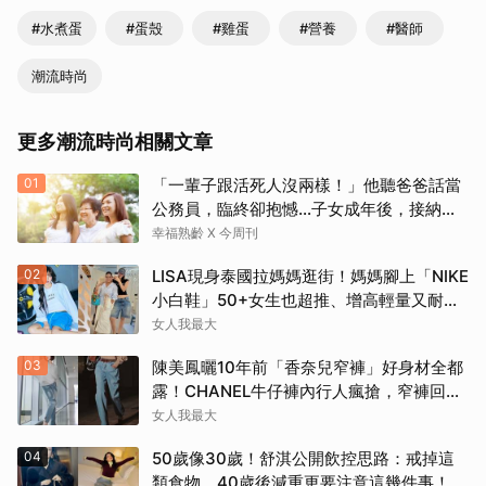
#水煮蛋
#蛋殼
#雞蛋
#營養
#醫師
潮流時尚
更多潮流時尚相關文章
01
「一輩子跟活死人沒兩樣！」他聽爸爸話當
公務員，臨終卻抱憾…子女成年後，接納與
欣賞就夠了
幸福熟齡 X 今周刊
02
LISA現身泰國拉媽媽逛街！媽媽腳上「NIKE
小白鞋」50+女生也超推、增高輕量又耐
走！
女人我最大
03
陳美鳳曬10年前「香奈兒窄褲」好身材全都
露！CHANEL牛仔褲內行人瘋搶，窄褲回歸
必看這幾條
女人我最大
取消
04
50歲像30歲！舒淇公開飲控思路：戒掉這
類食物，40歲後減重更要注意這幾件事！