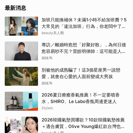
最新消息
加班只能換補休？未滿1小時不給加班費？5
大常見的「違法加班」行為，你老闆中了幾
項？
beauty美人圈
專訪／離婚時愈想「好聚好散」，為何日後
愈容易吵不完？雷皓明律師：這可能是人生
最貴的一份協議書
姊妹淘
別被他的成熟騙了！這3個星座男一談戀
愛，就會在心愛的人面前變成大男孩
姊妹淘
2026夏日療癒香氣推薦！不一定要噴香
水，SHIRO、Le Labo香氛周邊更迷人
Styletc
2026韓國氣墊買哪款？10款韓國氣墊推薦
＋適合膚質，Olive Young爆紅款台灣也能
買
beauty美人圈