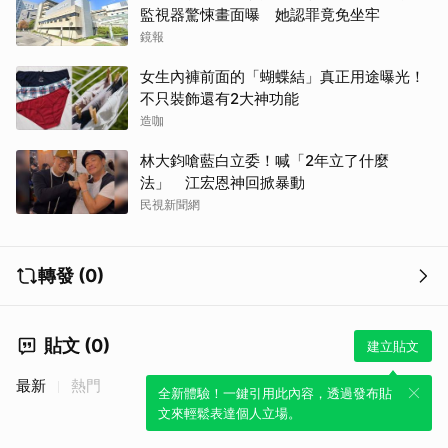
監視器驚悚畫面曝 她認罪竟免坐牢
鏡報
女生內褲前面的「蝴蝶結」真正用途曝光！
不只裝飾還有2大神功能
造咖
林大鈞嗆藍白立委！喊「2年立了什麼
法」 江宏恩神回掀暴動
民視新聞網
轉發 (0)
貼文 (0)
建立貼文
最新
熱門
全新體驗！一鍵引用此內容，透過發布貼
文來輕鬆表達個人立場。