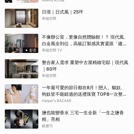
日境｜日式風｜25坪
幸福空間
不像辦公室，更像自然體驗館！？ 現代風、
白金風全到位，高級訂製感其實還跟「建築
腦」有關？！
影音
幸福空間 TV
整合家人需求 重塑中古屋精緻宅邸｜現代風
｜60坪
幸福空間
一年最可愛的節日都在8月！戀人、貓奴、
狗奴皆不能錯過的送禮珠寶 TOP8一次整理
給你！ | BAZAAR
Harper's BAZAAR
鹽也能變香水 三宅一生全新「一生之鹽香
精」亮相
鏡週刊