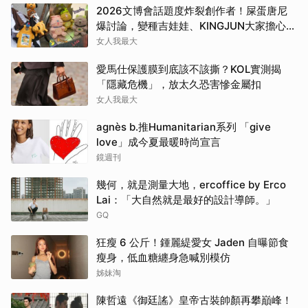
2026文博會話題度炸裂創作者！屎蛋唐尼
爆討論，變種吉娃娃、KINGJUN大家擔心買
不到
女人我最大
愛馬仕保護膜到底該不該撕？KOL實測揭
「隱藏危機」，放太久恐害慘金屬扣
女人我最大
agnès b.推Humanitarian系列 「give
love」成今夏最暖時尚宣言
鏡週刊
幾何，就是測量大地，ercoffice by Erco
Lai：「大自然就是最好的設計導師。」
GQ
狂瘦 6 公斤！鍾麗緹愛女 Jaden 自曝節食
瘦身，低血糖纏身急喊別模仿
姊妹淘
陳哲遠《御廷謠》皇帝古裝帥顏再攀巔峰！