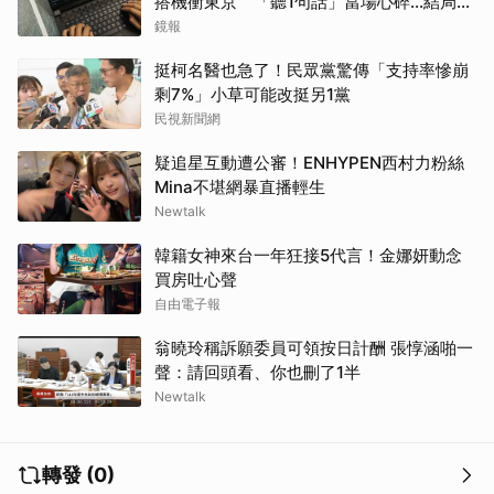
搭機衝東京 「聽1句話」當場心碎...結局看
哭網
鏡報
挺柯名醫也急了！民眾黨驚傳「支持率慘崩
剩7%」小草可能改挺另1黨
民視新聞網
疑追星互動遭公審！ENHYPEN西村力粉絲
Mina不堪網暴直播輕生
Newtalk
韓籍女神來台一年狂接5代言！金娜妍動念
買房吐心聲
自由電子報
翁曉玲稱訴願委員可領按日計酬 張惇涵啪一
聲：請回頭看、你也刪了1半
Newtalk
轉發 (0)