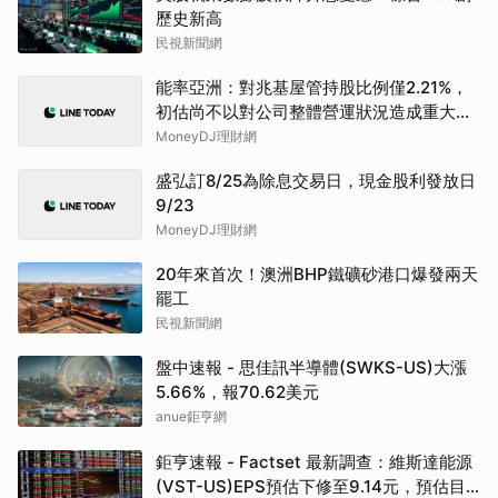
歷史新高
民視新聞網
能率亞洲：對兆基屋管持股比例僅2.21%，
初估尚不以對公司整體營運狀況造成重大影
響
MoneyDJ理財網
盛弘訂8/25為除息交易日，現金股利發放日
9/23
MoneyDJ理財網
20年來首次！澳洲BHP鐵礦砂港口爆發兩天
罷工
民視新聞網
盤中速報 - 思佳訊半導體(SWKS-US)大漲
5.66%，報70.62美元
anue鉅亨網
鉅亨速報 - Factset 最新調查：維斯達能源
(VST-US)EPS預估下修至9.14元，預估目