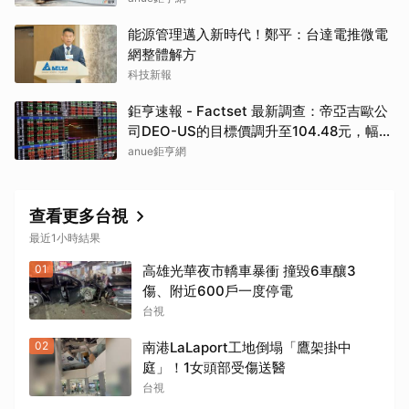
能源管理邁入新時代！鄭平：台達電推微電
網整體解方
科技新報
鉅亨速報 - Factset 最新調查：帝亞吉歐公
司DEO-US的目標價調升至104.48元，幅度
約3.43%
anue鉅亨網
查看更多台視
最近1小時結果
01
高雄光華夜市轎車暴衝 撞毀6車釀3
傷、附近600戶一度停電
台視
02
南港LaLaport工地倒塌「鷹架掛中
庭」！1女頭部受傷送醫
台視