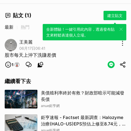
貼文 (1)
建立貼文
最新
熱門
全新體驗！一鍵引用此內容，透過發布貼
文來輕鬆表達個人立場。
王美麗
06月17日06:41
股市每天上沖下洗賺差價
1
繼續看下去
美債殖利率終於有救？財政部暗示可能減發
長債
anue鉅亨網
鉅亨速報 - Factset 最新調查：Halozyme
治療(HALO-US)EPS預估上修至8.74元，預
估目標價為105.00元
anue鉅亨網