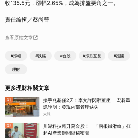
收135.5元，漲幅2.65%，成為撐盤要角之一。
責任編輯／蔡尚晉
查看原始文章
#漲幅
#跌幅
#台股
#漲跌互見
#護國
理財
更多理財相關文章
01
接手兆基僅2天！李文詳閃辭董座 宏碁重
訊說明：發現內部管理缺失
太報
02
川湖科技躍升萬金股！ 「兩根鐵滑軌」扛
起AI產業鏈關鍵秘密曝