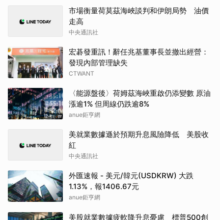
市場衡量荷莫茲海峽談判和伊朗局勢 油價
走高
中央通訊社
宏碁發重訊！辭任兆基董事長並撤出經營：
發現內部管理缺失
CTWANT
〈能源盤後〉荷姆茲海峽重啟仍添變數 原油
漲逾1% 但周線仍跌逾8%
anue鉅亨網
美就業數據遜於預期升息風險降低 美股收
紅
中央通訊社
外匯速報 - 美元/韓元(USDKRW) 大跌
1.13%，報1406.67元
anue鉅亨網
美股就業數據疲軟降升息憂慮 標普500創