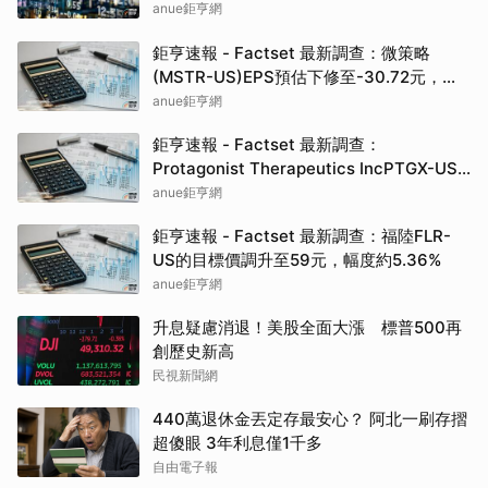
估目標價為61.72元
anue鉅亨網
鉅亨速報 - Factset 最新調查：微策略
(MSTR-US)EPS預估下修至-30.72元，預
估目標價為213.00元
anue鉅亨網
鉅亨速報 - Factset 最新調查：
Protagonist Therapeutics IncPTGX-US
的目標價調升至160元，幅度約5.61%
anue鉅亨網
鉅亨速報 - Factset 最新調查：福陸FLR-
US的目標價調升至59元，幅度約5.36%
anue鉅亨網
升息疑慮消退！美股全面大漲 標普500再
創歷史新高
民視新聞網
440萬退休金丟定存最安心？ 阿北一刷存摺
超傻眼 3年利息僅1千多
自由電子報