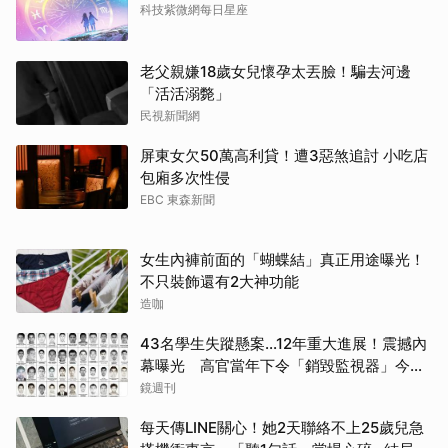
科技紫微網每日星座
老父親嫌18歲女兒懷孕太丟臉！騙去河邊
「活活溺斃」
民視新聞網
屏東女欠50萬高利貸！遭3惡煞追討 小吃店
包廂多次性侵
EBC 東森新聞
女生內褲前面的「蝴蝶結」真正用途曝光！
不只裝飾還有2大神功能
造咖
43名學生失蹤懸案...12年重大進展！震撼內
幕曝光 高官當年下令「銷毀監視器」今遭
逮
鏡週刊
每天傳LINE關心！她2天聯絡不上25歲兒急