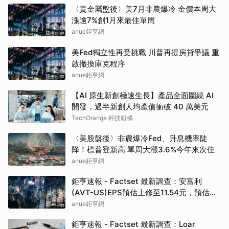
〈貴金屬盤後〉美7月非農爆冷 金價本周大
漲逾7%創1月來最佳單周
anue鉅亨網
美Fed獨立性再受挑戰 川普再提房貸爭議 重
啟撤換庫克程序
anue鉅亨網
【AI 原生新創極速生長】產品全面圍繞 AI
開發，過半新創人均產值衝破 40 萬美元
TechOrange 科技報橘
〈美股盤後〉非農爆冷Fed、升息機率陡
降！標普登新高 單周大漲3.6%今年來次佳
anue鉅亨網
鉅亨速報 - Factset 最新調查：安富利
(AVT-US)EPS預估上修至11.54元，預估目
標價為112.50元
anue鉅亨網
鉅亨速報 - Factset 最新調查：Loar