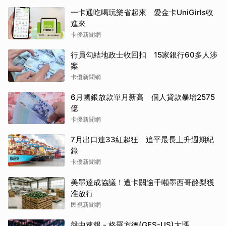
一卡通吃喝玩樂省起來 愛金卡UniGirls收
進來
卡優新聞網
行員勾結地政士收回扣 15家銀行60多人涉
案
卡優新聞網
6月國銀放款單月新高 個人貸款暴增2575
億
卡優新聞網
7月出口連33紅超狂 追平最長上升週期紀
錄
卡優新聞網
美墨達成協議！遭卡關逾千噸墨西哥酪梨獲
准放行
民視新聞網
盤中速報 - 格羅方德(GFS-US)大漲