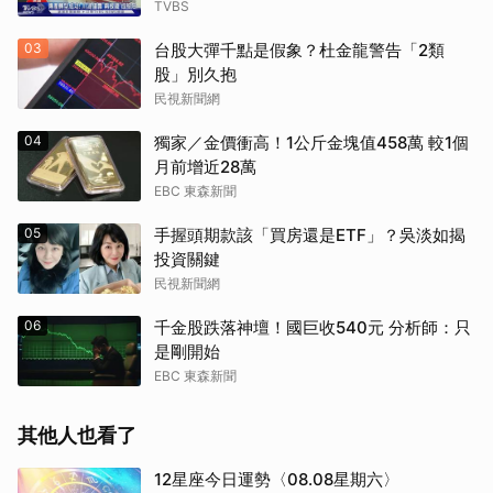
TVBS
03
台股大彈千點是假象？杜金龍警告「2類
股」別久抱
民視新聞網
04
獨家／金價衝高！1公斤金塊值458萬 較1個
月前增近28萬
EBC 東森新聞
05
手握頭期款該「買房還是ETF」？吳淡如揭
投資關鍵
民視新聞網
06
千金股跌落神壇！國巨收540元 分析師：只
是剛開始
EBC 東森新聞
其他人也看了
12星座今日運勢〈08.08星期六〉