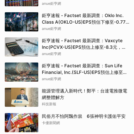
標價為222.00元
anue鉅亨網
鉅亨速報 - Factset 最新調查：Oklo Inc.
Class A(OKLO-US)EPS預估下修至-0.77
元，預估目標價為83.50元
anue鉅亨網
鉅亨速報 - Factset 最新調查：Vaxcyte
Inc(PCVX-US)EPS預估上修至-8.3元，預
估目標價為110.00元
anue鉅亨網
鉅亨速報 - Factset 最新調查：Sun Life
Financial, Inc.(SLF-US)EPS預估上修至
5.73元，預估目標價為80.81元
anue鉅亨網
能源管理邁入新時代！鄭平：台達電推微電
網整體解方
科技新報
民俗月不怕阿飄作祟 6張神明卡護佑平安
卡優新聞網