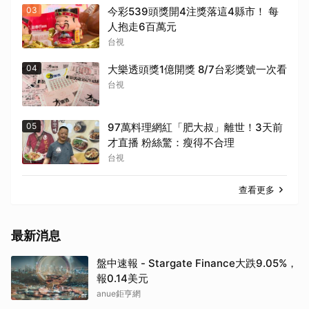
03
今彩539頭獎開4注獎落這4縣市！ 每
取消
人抱走6百萬元
台視
04
大樂透頭獎1億開獎 8/7台彩獎號一次看
台視
05
97萬料理網紅「肥大叔」離世！3天前
才直播 粉絲驚：瘦得不合理
台視
查看更多
最新消息
盤中速報 - Stargate Finance大跌9.05%，
報0.14美元
anue鉅亨網