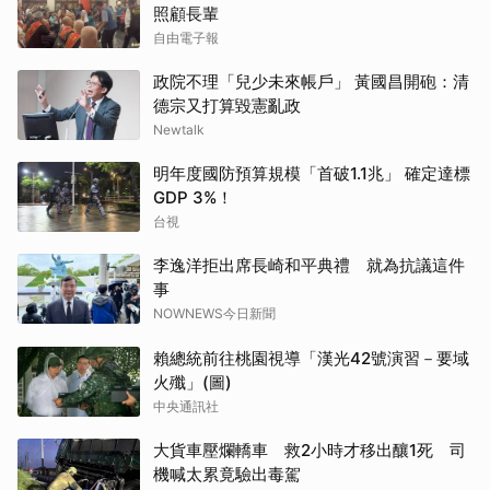
照顧長輩
自由電子報
政院不理「兒少未來帳戶」 黃國昌開砲：清
德宗又打算毀憲亂政
Newtalk
明年度國防預算規模「首破1.1兆」 確定達標
GDP 3%！
台視
李逸洋拒出席長崎和平典禮 就為抗議這件
事
NOWNEWS今日新聞
賴總統前往桃園視導「漢光42號演習－要域
火殲」(圖)
中央通訊社
大貨車壓爛轎車 救2小時才移出釀1死 司
機喊太累竟驗出毒駕