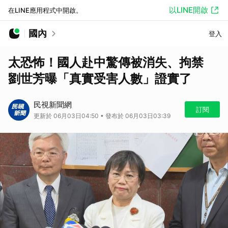
以LINE開啟
在LINE應用程式中開啟。
國內
登入
太恐怖！國人赴中驚傳被消失、拘禁
劉世芳曝「真實受害人數」證實了
民視新聞網
訂閱
更新於 06月03日04:50 • 發布於 06月03日03:39