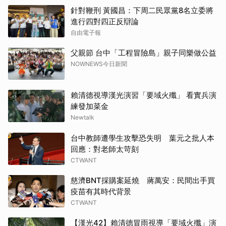
針對鞭刑 黃國昌：下周二民眾黨8名立委將
進行四對四正反辯論
自由電子報
父親節 台中「工程冒險島」親子同樂做公益
NOWNEWS今日新聞
賴清德視導漢光演習「要域火殲」 看實兵演
練發加菜金
Newtalk
台中教師遭學生攻擊恐失明 葉元之批人本
回應：對老師太苛刻
CTWANT
慈濟BNT採購案延燒 蔣萬安：民間出手買
疫苗有其時代背景
CTWANT
【漢光42】賴清德冒雨視導「要域火殲」演