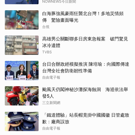
NOWNEWS今日新聞
白海豚強風豪雨狂襲北台灣！多地災情頻
傳 驚險畫面曝光
台視
高雄男公關斷聯多日房東急報案 破門驚見
冰冷遺體
TVBS
台日合辦政經模擬推演 陳培瑜：向國際傳達
台灣全社會防衛韌性準備
自由電子報
颱風天仍闖神秘沙灘探海蝕洞 海巡依法舉
發5人
三立新聞網
「鐵道體驗」站長帽竟掛中國國徽 日管處致
歉：廠商誤放
自由電子報