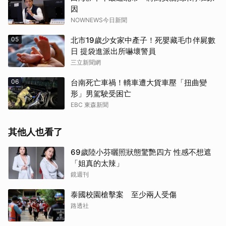
因
NOWNEWS今日新聞
05
北市19歲少女家中產子！死嬰藏毛巾伴屍數
日 提袋進派出所嚇壞警員
三立新聞網
06
台南死亡車禍！轎車遭大貨車壓「扭曲變
形」男駕駛受困亡
EBC 東森新聞
其他人也看了
69歲陸小芬曬照狀態驚艷四方 性感不想遮
「姐真的太辣」
鏡週刊
泰國校園槍擊案 至少兩人受傷
路透社