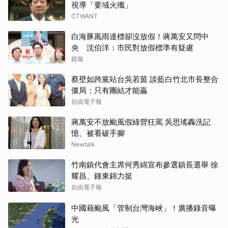
視導「要域火殲」
CTWANT
白海豚風雨達標卻沒放假！蔣萬安又問中
央 沈伯洋：市民對放假標準有疑慮
鏡報
蔡壁如跨黨站台吳若茵 談藍白竹北市長整合
僵局：只有團結才能贏
自由電子報
蔣萬安不放颱風假綠營狂罵 吳思瑤轟洗記
憶、被看破手腳
Newtalk
竹南鎮代會主席何秀綿宣布參選鎮長選舉 徐
耀昌、鍾東錦力挺
自由電子報
中國藉颱風「管制台灣海峽」！廣播錄音曝
光