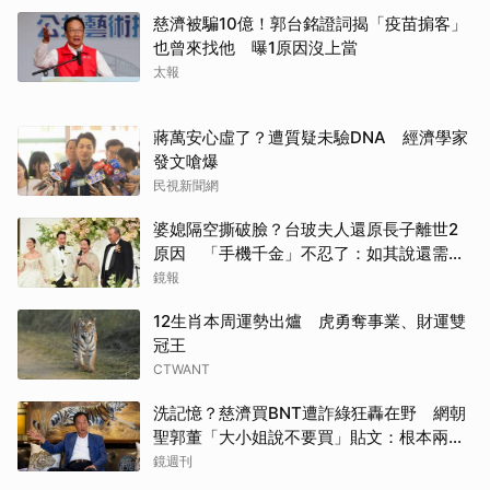
慈濟被騙10億！郭台銘證詞揭「疫苗掮客」
也曾來找他 曝1原因沒上當
太報
蔣萬安心虛了？遭質疑未驗DNA 經濟學家
發文嗆爆
民視新聞網
婆媳隔空撕破臉？台玻夫人還原長子離世2
原因 「手機千金」不忍了：如其說還需要
離開嗎？
鏡報
12生肖本周運勢出爐 虎勇奪事業、財運雙
冠王
CTWANT
洗記憶？慈濟買BNT遭詐綠狂轟在野 網朝
聖郭董「大小姐說不要買」貼文：根本兩碼
事
鏡週刊