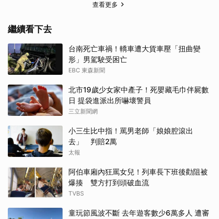
查看更多
繼續看下去
台南死亡車禍！轎車遭大貨車壓「扭曲變
形」男駕駛受困亡
EBC 東森新聞
北市19歲少女家中產子！死嬰藏毛巾伴屍數
日 提袋進派出所嚇壞警員
三立新聞網
小三生比中指！罵男老師「娘娘腔滾出
去」 判賠2萬
太報
阿伯車廂內狂罵女兒！列車長下班後勸阻被
爆揍 雙方打到頭破血流
TVBS
童玩節風波不斷 去年遊客數少6萬多人 遭審