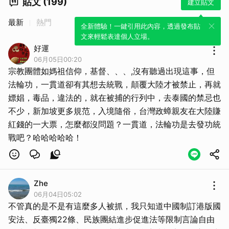
貼文 (199)
建立貼文
最新
熱門
全新體驗！一鍵引用此內容，透過發布貼
文來輕鬆表達個人立場。
好運
06月05日00:20
宗教團體如媽祖信仰，基督、、、,沒有聽過出現這事，但
法輪功，一貫道卻有其想去統戰，顛覆大陸才被禁止，再就
嫖娼，毒品，違法的，就在被捕的行列中，去泰國的禁忌也
不少，新加坡更多規范，入境隨俗，台灣政蟑親友在大陸賺
紅錢的一大票，怎麼都沒問題？一貫道，法輪功是去發功統
Zhe
06月04日05:02
不管真的是不是有這麼多人被抓，我只知道中國制訂港版國
安法、反臺獨22條、民族團結進步促進法等限制言論自由