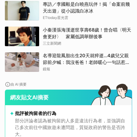
專訪／李國毅是白曉燕玩伴！揭「命案前幾
天出遊」從小認識白冰冰
ETtoday星光雲
小秦漢張海漢逝世享壽68歲！曾合唱〈明天
會更好〉 家屬低調舉辦後事
三立新聞網
名導迎龍鳳胎出生20天就猝逝...4歲兒父親
節前夕喊：我沒爸爸！老師暖心一句話惹哭
遺孀
鏡報
由 AI 摘要
網友貼文AI摘要
批評被拘留者的行為
部分評論者認為被拘留的人多是違法行為者，並強調自
己多次前往中國旅遊未遭問題，質疑政府的警告是否誇
大。