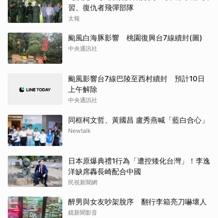
習、復仇者飛彈部隊
太報
颱風白海豚影響 桃園復興台7線續封(圖)
中央通訊社
颱風影響台7線巴陵至西村續封 預計10日
上午解除
中央通訊社
同框柯文哲、黃國昌 盧秀燕喊「藍白合心」
Newtalk
日本原爆典禮1行為「遭控矮化台灣」！李逸
洋缺席轟長崎配合中國
民視新聞網
醉男與女友吵架脫序 翻行李箱亮刀嚇壞人
鏡新聞影音