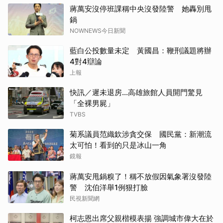
蔣萬安沒停班課稱中央沒發陸警 她轟別甩
鍋
NOWNEWS今日新聞
藍白公投數量未定 黃國昌：鞭刑議題將辦
4對4辯論
上報
快訊／遲未退房...高雄旅館人員開門驚見
「全裸男屍」
TVBS
菊系議員范織欽涉貪交保 國民黨：新潮流
太可怕！看到的只是冰山一角
鏡報
蔣萬安甩鍋糗了！稱不放假因氣象署沒發陸
警 沈伯洋舉1例狠打臉
民視新聞網
柯志恩出席父親楷模表揚 強調城市偉大在於