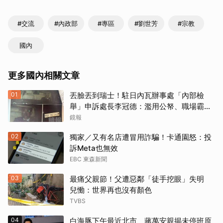
#交流
#內政部
#專區
#劉世芳
#宗教
國內
更多國內相關文章
01
丟臉丟到瑞士！駐日內瓦辦事處「內部檢
舉」申訴處長李冠德：濫用公帑、職場霸
凌、超速仔拒繳罰單 外交部要查了
鏡報
02
獨家／又有名店遭冒用詐騙！卡通園怒：投
訴Meta也無效
EBC 東森新聞
03
最痛父親節！父遭惡鄰「徒手挖眼」失明
兒慟：世界再也沒有顏色
TVBS
04
白海豚下午最近北市 蔣萬安親揭未停班原