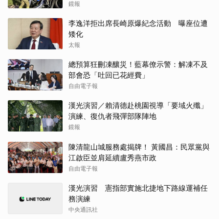
鏡報
李逸洋拒出席長崎原爆紀念活動 曝座位遭
矮化
太報
總預算狂刪凍釀災！藍幕僚示警：解凍不及
部會恐「吐回已花經費」
自由電子報
漢光演習／賴清德赴桃園視導「要域火殲」
演練、復仇者飛彈部隊陣地
鏡報
陳清龍山城服務處揭牌！ 黃國昌：民眾黨與
江啟臣並肩延續盧秀燕市政
自由電子報
漢光演習 憲指部實施北捷地下路線運補任
務演練
中央通訊社