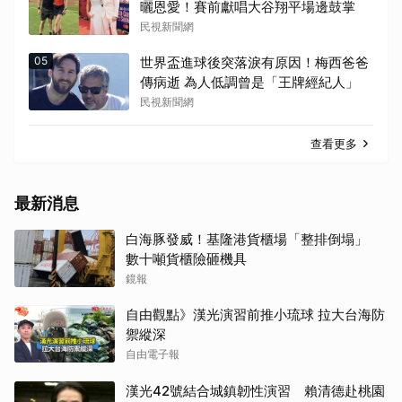
曬恩愛！賽前獻唱大谷翔平場邊鼓掌
民視新聞網
05
世界盃進球後突落淚有原因！梅西爸爸
傳病逝 為人低調曾是「王牌經紀人」
民視新聞網
查看更多
最新消息
白海豚發威！基隆港貨櫃場「整排倒塌」
數十噸貨櫃險砸機具
鏡報
自由觀點》漢光演習前推小琉球 拉大台海防
禦縱深
自由電子報
漢光42號結合城鎮韌性演習 賴清德赴桃園