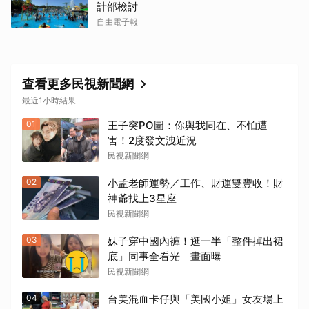
計部檢討
自由電子報
查看更多民視新聞網
最近1小時結果
01
王子突PO圖：你與我同在、不怕遭
害！2度發文洩近況
民視新聞網
02
小孟老師運勢／工作、財運雙豐收！財
神爺找上3星座
民視新聞網
03
妹子穿中國內褲！逛一半「整件掉出裙
底」同事全看光 畫面曝
民視新聞網
04
台美混血卡仔與「美國小姐」女友場上