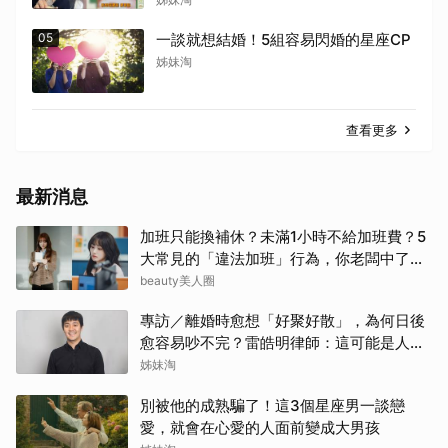
05
一談就想結婚！5組容易閃婚的星座CP
姊妹淘
查看更多
最新消息
加班只能換補休？未滿1小時不給加班費？5
大常見的「違法加班」行為，你老闆中了幾
項？
beauty美人圈
專訪／離婚時愈想「好聚好散」，為何日後
愈容易吵不完？雷皓明律師：這可能是人生
最貴的一份協議書
姊妹淘
別被他的成熟騙了！這3個星座男一談戀
愛，就會在心愛的人面前變成大男孩