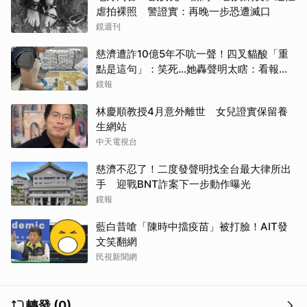
虐拍裸照 警證實：再晚一步恐遭滅口
鏡週刊
慈濟遭詐10億5年不吭一聲！四叉貓酸「重
點是這句」：笑死...她轟聲明太瞎：看報紙
才知被騙
鏡報
取消
林慶順教授4月意外離世 女兒證實保留養
生網站
中天電視台
慈濟不忍了！二度發聲明找全台最大律所出
手 迎戰BNT詐案下一步動作曝光
鏡報
藍白昔嗆「陳時中擋疫苗」被打臉！AIT發
文笑翻網
民視新聞網
轉發 (0)