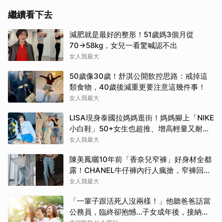
繼續看下去
減肥就是最好的整形！51歲媽3個月從
70→58kg，女兒一看驚喊認不出
女人我最大
50歲像30歲！舒淇公開飲控思路：戒掉這
類食物，40歲後減重更要注意這幾件事！
女人我最大
LISA現身泰國拉媽媽逛街！媽媽腳上「NIKE
小白鞋」50+女生也超推、增高輕量又耐
走！
女人我最大
陳美鳳曬10年前「香奈兒窄褲」好身材全都
露！CHANEL牛仔褲內行人瘋搶，窄褲回歸
必看這幾條
女人我最大
「一輩子跟活死人沒兩樣！」他聽爸爸話當
公務員，臨終卻抱憾…子女成年後，接納與