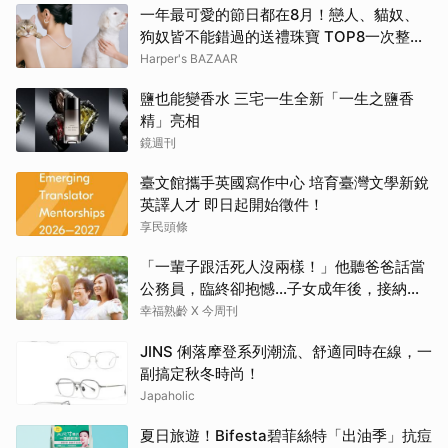
一年最可愛的節日都在8月！戀人、貓奴、
狗奴皆不能錯過的送禮珠寶 TOP8一次整理
給你！ | BAZAAR
Harper's BAZAAR
鹽也能變香水 三宅一生全新「一生之鹽香
精」亮相
鏡週刊
臺文館攜手英國寫作中心 培育臺灣文學新銳
英譯人才 即日起開始徵件！
享民頭條
「一輩子跟活死人沒兩樣！」他聽爸爸話當
公務員，臨終卻抱憾…子女成年後，接納與
欣賞就夠了
幸福熟齡 X 今周刊
JINS 俐落摩登系列潮流、舒適同時在線，一
副搞定秋冬時尚！
Japaholic
夏日旅遊！Bifesta碧菲絲特「出油季」抗痘