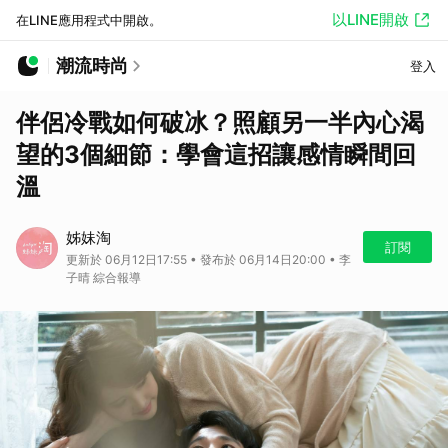
以LINE開啟
在LINE應用程式中開啟。
潮流時尚
登入
伴侶冷戰如何破冰？照顧另一半內心渴
望的3個細節：學會這招讓感情瞬間回
溫
姊妹淘
訂閱
更新於 06月12日17:55 • 發布於 06月14日20:00 • 李
子晴 綜合報導