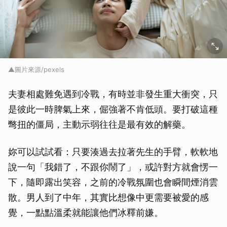
▲圖片來源/pexels
夫妻相處難免遇到冷戰，有時並非發生重大衝突，只
是彼此一時脾氣上來，倔強著不肯低頭。要打破這種
彆扭的僵局，主動示弱往往是最有效的解藥。
妳可以試試看：只要湊過去拉著先生的手臂，軟軟地
說一句「我錯了，不跟你鬧了」，或許對方就會愣一
下，隨即露出笑容，之前的冷戰氛圍也會瞬間煙消雲
散。男人到了中年，其實比想像中更需要被愛的感
覺，一點點溫柔就能讓他們冰釋前嫌。