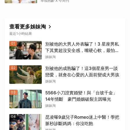
欣賞就夠了
幸福熟齡 X 今周刊
查看更多姊妹淘
最近1小時結果
01
別被他的大男人外表騙了！3 星座男私
下其實超沒安全感，嘴硬心軟，最怕失
去你
姊妹淘
02
別被他的成熟騙了！這3個星座男一談
戀愛，就會在心愛的人面前變成大男孩
姊妹淘
03
5566小刀證實婚變！與「台玻千金」
14年情斷 豪門婚姻破裂主因曝光
姊妹淘
04
昆凌曝9歲兒子Romeo迷上中醫！學把
脈秒診斷媽媽：你沒吃飽
姊妹淘