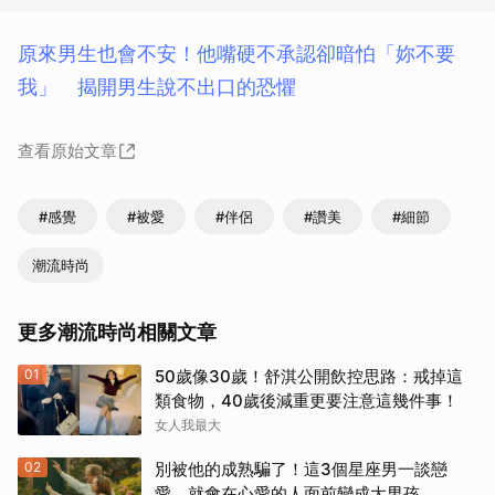
原來男生也會不安！他嘴硬不承認卻暗怕「妳不要
我」 揭開男生說不出口的恐懼
查看原始文章
#感覺
#被愛
#伴侶
#讚美
#細節
潮流時尚
更多潮流時尚相關文章
01
50歲像30歲！舒淇公開飲控思路：戒掉這
類食物，40歲後減重更要注意這幾件事！
女人我最大
02
別被他的成熟騙了！這3個星座男一談戀
愛，就會在心愛的人面前變成大男孩