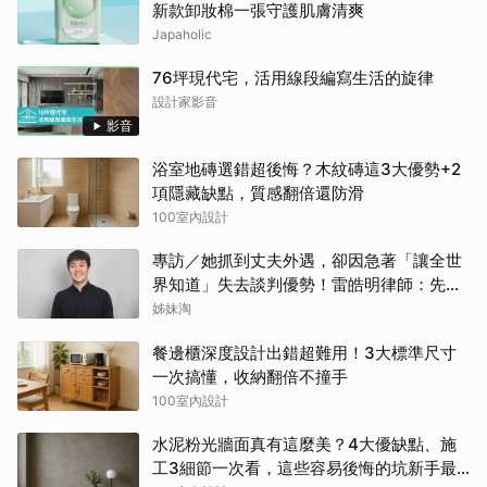
新款卸妝棉一張守護肌膚清爽
Japaholic
76坪現代宅，活用線段編寫生活的旋律
設計家影音
影音
浴室地磚選錯超後悔？木紋磚這3大優勢+2
項隱藏缺點，質感翻倍還防滑
100室內設計
專訪／她抓到丈夫外遇，卻因急著「讓全世
界知道」失去談判優勢！雷皓明律師：先守
住證據，才有選擇
姊妹淘
餐邊櫃深度設計出錯超難用！3大標準尺寸
一次搞懂，收納翻倍不撞手
100室內設計
水泥粉光牆面真有這麼美？4大優缺點、施
工3細節一次看，這些容易後悔的坑新手最