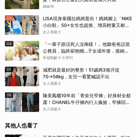
姊妹淘
03
LISA現身泰國拉媽媽逛街！媽媽腳上「NIKE
小白鞋」50+女生也超推、增高輕量又耐
走！
女人我最大
04
「一輩子跟活死人沒兩樣！」他聽爸爸話當
公務員，臨終卻抱憾…子女成年後，接納與
欣賞就夠了
幸福熟齡 X 今周刊
05
減肥就是最好的整形！51歲媽3個月從
70→58kg，女兒一看驚喊認不出
女人我最大
06
陳美鳳曬10年前「香奈兒窄褲」好身材全都
露！CHANEL牛仔褲內行人瘋搶，窄褲回歸
必看這幾條
女人我最大
其他人也看了