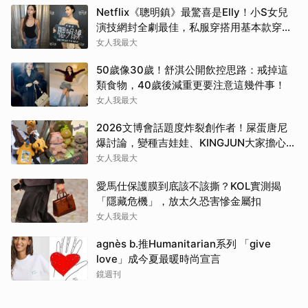
Netflix《聰明鎮》最驚喜是Elly！小S女兒
演技網封全劇最佳，私服穿搭用基本款穿出
高級感
女人我最大
50歲像30歲！舒淇公開飲控思路：戒掉這
類食物，40歲後減重更要注意這幾件事！
女人我最大
2026文博會話題度炸裂創作者！屎蛋唐尼
爆討論，變種吉娃娃、KINGJUN大家擔心買
不到
女人我最大
愛馬仕保護膜到底該不該撕？KOL實測揭
「隱藏危機」，放太久恐害慘金屬扣
女人我最大
agnès b.推Humanitarian系列 「give
love」成今夏最暖時尚宣言
鏡週刊