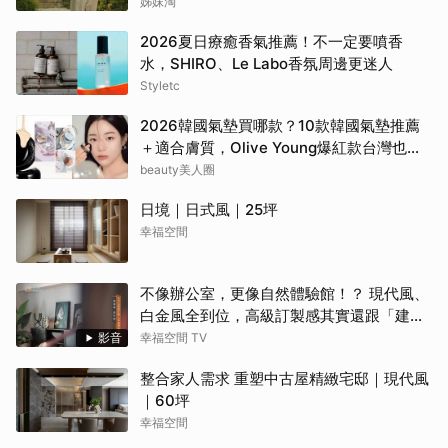
姊妹淘
2026夏日療癒香氣推薦！不一定要噴香
水，SHIRO、Le Labo香氛周邊更迷人
Styletc
2026韓國氣墊買哪款？10款韓國氣墊推薦
＋適合膚質，Olive Young爆紅款台灣也能
買
beauty美人圈
日境｜日式風｜25坪
幸福空間
不像辦公室，更像自然體驗館！？ 現代風、
白金風全到位，高級訂製感其實還跟「建築
腦」有關？！
影音
幸福空間 TV
整合家人需求 重塑中古屋精緻宅邸｜現代風
｜60坪
幸福空間