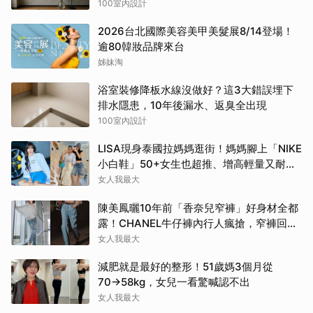
常踩
100室內設計
2026台北國際美容美甲美髮展8/14登場！
逾80韓妝品牌來台
姊妹淘
浴室裝修降板水線沒做好？這3大錯誤埋下
排水隱患，10年後漏水、返臭全出現
100室內設計
LISA現身泰國拉媽媽逛街！媽媽腳上「NIKE
小白鞋」50+女生也超推、增高輕量又耐
走！
女人我最大
陳美鳳曬10年前「香奈兒窄褲」好身材全都
露！CHANEL牛仔褲內行人瘋搶，窄褲回歸
必看這幾條
女人我最大
減肥就是最好的整形！51歲媽3個月從
70→58kg，女兒一看驚喊認不出
女人我最大