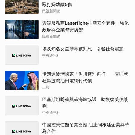
毆打婦幼釀5傷
民視新聞網
雲端服務商Laserfiche推新安全套件 強化
政府與企業資安防禦
民視新聞網
埃及知名女星涉毒被判死 引發社會震驚
中央通訊社
伊朗逼波灣國家「叫川普別再打」 否則就
狂轟波灣油田電網付代價
上報
巴基斯坦盼荷莫茲海峽協議 助恢復美伊談
判
中央通訊社
中國控美使館吊銷簽證 阻止阿根廷企業與華
為合作