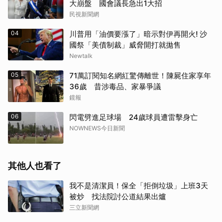
大崩盤 國會議長急出1大招
民視新聞網
04
川普用「油價要漲了」暗示對伊再開火! 沙
國祭「美債制裁」威脅開打就拋售
Newtalk
05
71萬訂閱知名網紅驚傳離世！陳屍住家享年
36歲 昔涉毒品、家暴爭議
鏡報
06
閃電劈進足球場 24歲球員遭雷擊身亡
NOWNEWS今日新聞
其他人也看了
我不是清潔員！保全「拒倒垃圾」上班3天
被炒 找法院討公道結果出爐
三立新聞網