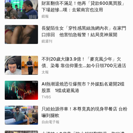
財富翻倍不滿足！他再「貸款600萬買股」
下場超慘...嘆：去紫南宮也沒用
鏡報
長髮陌生女「穿性感黑絲漁網內衣」在家門
口排回 他害怕急報警！結局竟神展開
鏡週刊
不到20歲大賺3.9億！「麥克風少年」欠
債、染毒 靠信仰重生...如今日領700元過活
太報
AI熱潮退燒恐引爆熊市？外媒點名避開2檔
股票 1檔成避風港
TVBS
只給始源停車！本尊竟真的現身早餐店 台粉
嚇到腿軟
自由電子報