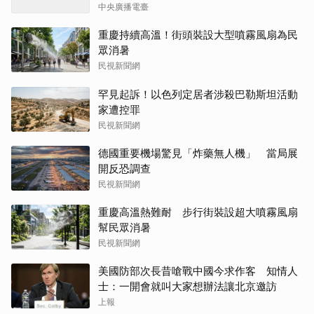
中央廣播電臺
重慶持續高溫！街頭裝設大型噴霧風扇為民
眾消暑
民視新聞網
罕見起訴！以色列定居者涉殺巴勒斯坦活動
家遭控罪
民視新聞網
德國重要機場驚見「炸藥無人機」 當局展
開反恐調查
民視新聞網
重慶高溫熱難耐 步行街裝設超大噴霧風扇
幫民眾消暑
民視新聞網
美國防部次長昔嗆戰中國今求作客 知情人
士：一開會就叫大家想辦法讓北京邀訪
上報