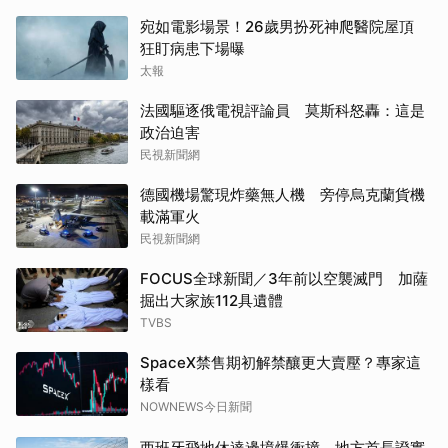
宛如電影場景！26歲男扮死神爬醫院屋頂
狂盯病患下場曝
太報
法國驅逐俄電視評論員 莫斯科怒轟：這是
政治迫害
民視新聞網
德國機場驚現炸藥無人機 旁停烏克蘭貨機
載滿軍火
民視新聞網
FOCUS全球新聞／3年前以空襲滅門 加薩
掘出大家族112具遺體
TVBS
SpaceX禁售期初解禁釀更大賣壓？專家這
樣看
NOWNEWS今日新聞
西班牙飛地休達邊境爆衝撞 地方首長證實