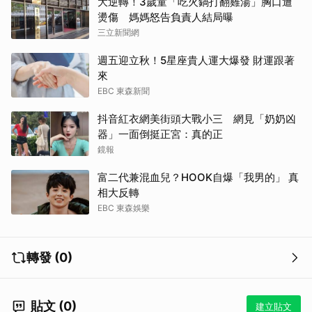
大逆轉！3歲童「吃火鍋打翻雞湯」胸口遭
燙傷 媽媽怒告負責人結局曝
三立新聞網
週五迎立秋！5星座貴人運大爆發 財運跟著
來
EBC 東森新聞
抖音紅衣網美街頭大戰小三 網見「奶奶凶
器」一面倒挺正宮：真的正
鏡報
富二代兼混血兒？HOOK自爆「我男的」 真
相大反轉
EBC 東森娛樂
轉發 (0)
貼文 (0)
建立貼文