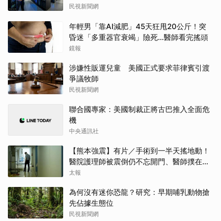
民視新聞網
年輕男「靠AI減肥」45天狂甩20公斤！突
昏迷「多重器官衰竭」險死...醫師看完搖頭
鏡報
涉嫌性販運兒童 美國正式要求菲律賓引渡
爭議牧師
民視新聞網
聯合國專家：美國制裁正將古巴推入全面危
機
中央通訊社
【熊本強震】有片／手術到一半天搖地動！
醫院護理師被震倒仍不忘開門、醫師撲在病
人身上保䕶
太報
為何沒有迷你恐龍？研究：早期哺乳動物搶
先佔據生態位
民視新聞網