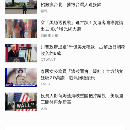
招癱瘓台北 摧毀台灣人逼投降
鏡報
穿「黑絲透視裝」逛古蹟！女遊客遭導覽請
出去 影片曝光網大讚
自由電子報
川普政府退還1千億美元稅款 占解放日關稅
收入約6成
CTWANT
泰國女公務員「濃妝開會」爆紅！官方貼文
狂吸2.9萬讚 霸氣回嗆酸民
取消
TVBS
投資人對荷姆茲海峽重開抱持樂觀 美股週
三開盤再創新高
太報