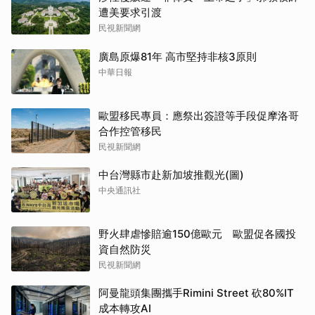
遭美要求引渡
民視新聞網
廣島原爆81年 高市堅持非核3原則
中華日報
歐盟移民專員：應祭出簽證等手段促摩洛哥
合作控管移民
民視新聞網
中台灣縣市赴新加坡推觀光(圖)
中央通訊社
野火肆虐慘賠逾150億歐元 歐盟促各國投
資自然防災
民視新聞網
阿曼龍頭集團攜手Rimini Street 砍80%IT
成本轉攻AI