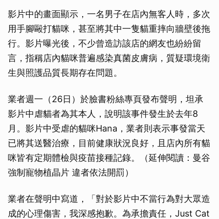
影片中的畫面顯示，一名男子在店內無客人時，多次
用手腳毆打貓咪，甚至將其中一隻貓重摔向牆壁後拖
行。影片曝光後，不少曾造訪該店的網友也紛紛留
言，指稱店內貓咪普遍感染真菌皮膚病，質疑環境衛
生與照護品質長期存在問題。
業者週一（26日）於臉書粉絲專頁發布聲明，坦承
影片中虐貓者為其本人，說明該事件發生於去年8
月。影片中受虐的貓咪Hana，業者則表示事發當天
已將其送醫治療，目前健康狀況良好，且店內所有貓
咪皆有定期體檢與疫苗接種記錄。（延伸閱讀：曼谷
強制寵物植晶片 違者依法開罰）
業者在聲明中寫道，「對於影片中不當行為對大眾造
成的心理傷害，我深感抱歉。為承擔責任，Just Cat