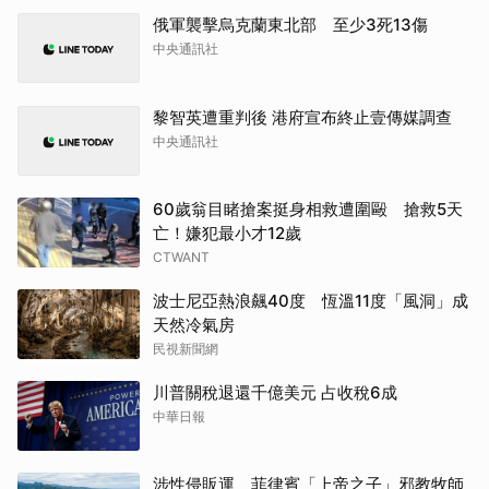
俄軍襲擊烏克蘭東北部 至少3死13傷
中央通訊社
黎智英遭重判後 港府宣布終止壹傳媒調查
中央通訊社
60歲翁目睹搶案挺身相救遭圍毆 搶救5天
亡！嫌犯最小才12歲
CTWANT
波士尼亞熱浪飆40度 恆溫11度「風洞」成
天然冷氣房
民視新聞網
川普關稅退還千億美元 占收稅6成
中華日報
涉性侵販運 菲律賓「上帝之子」邪教牧師