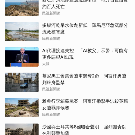
約百人死亡
民視新聞網
多瑙河乾旱水位創新低 羅馬尼亞急沉船分
流救核電廠
民視新聞網
AI代理接連失控 「AI教父」示警：可能有
更多惡棍AI出現
太報
慕尼黑工會集會遭車襲奪2命 阿富汗男遭
判終身監禁
民視新聞網
雅典行李箱藏屍案 阿富汗拳擊手涉殺英籍
女遭羈押候審
民視新聞網
沙國與土耳其等8國聯合聲明 強烈譴責以
色列襲擊加薩