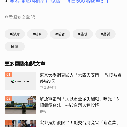
曼谷推寵物植晶片免費！每日500名額至6月
查看原始文章
#影片
#貓咪
#業者
#聲明
#品質
國際
更多國際相關文章
01
東京大學網頁嵌入「六四天安門」 教授被處
停職3天
中央通訊社
02
解放軍密刊「大城市全域失能戰」曝光！3
招癱瘓台北 摧毀台灣人逼投降
鏡報
03
宏都拉斯傻眼了！斷交台灣竟害「這產業」