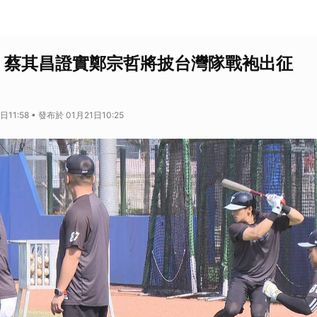
! 蔡其昌證實鄭宗哲將披台灣隊戰袍出征
11:58 • 發布於 01月21日10:25