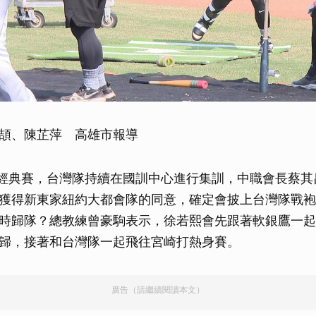
頡、陳芷萍 高雄市報導
BC經典賽，台灣隊持續在國訓中心進行集訓，中職會長蔡
獲得新東家紐約大都會隊的同意，確定會披上台灣隊戰袍
時歸隊？總教練曾豪駒表示，徐若熙會先跟著軟銀鷹一起
歸，接著和台灣隊一起飛往宮崎打熱身賽。
廣告（請繼續閱讀本文）