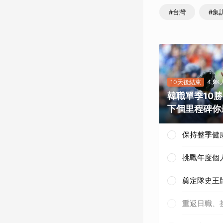
#台灣
#集
10天後結束
4.9
韓職單季10
下個里程碑你
保持整季健
挑戰年度個
奠定隊史王
重返日職、