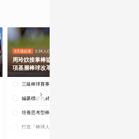
8天後結束
2.3K人已投
7天後結束
5.5K
周玲妏接掌棒協，你最期待哪一
重磅補強塞揚
項基層棒球改革？
是否有望奪下
三級棒球賽事正常化
編纂標準教材與導入運科防護
培養思考型棒球人才
三連霸毫無懸
念！
打造「棒球人之家」