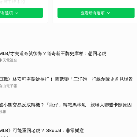
台灣王牌主投
所有選項
查看所有選項
貼文分享）
MLB/才去道奇就後悔？道奇新王牌史庫柏：想回老虎
中天電視台
日職》林安可夯關鍵長打！ 西武獅「三洋砲」打線創隊史首見場景
自由電子報
被小熊交易反成轉機？「龍仔」轉戰馬林魚 親曝大聯盟卡關原因
鏡報
MLB》可能重回老虎？ Skubal：非常樂意