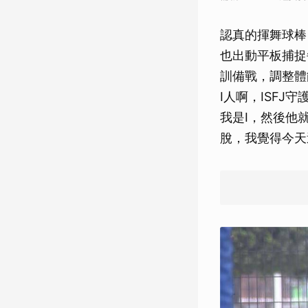
認真的揮舞球棒
也出動平板捕捉
訓備戰，調整體
I人啊，ISF
我是I，然後他
脫，我覺得今天