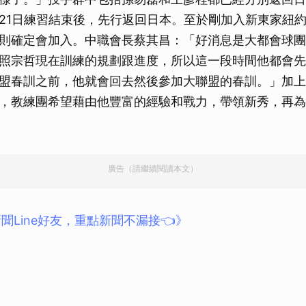
取消
21日練習結束後，先行返回日本。至於剛加入新東家紐
則確定會加入。中職會長蔡其昌：「好消息是大都會球團
照宗哲現在訓練的規劃跟進度，所以這一段時間他都會先
盟春訓之前，他就會回去然後參加大聯盟的春訓。」加上
，教練團希望藉由他豐富的經驗和戰力，帶領新秀，再為
廣告（請繼續閱讀本文）
聞Line好友，重點新聞不漏接👈》