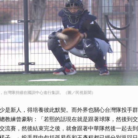
典賽，台灣隊持續在國訓中心進行集訓。（圖／民視新聞）
少是新人，得培養彼此默契。而外界也關心台灣隊投手群
總教練曾豪駒：「若熙的話現在就是跟著球隊，然後到交
交流賽，然後結束完之後，就會跟著中華隊然後一起去到
樣子。」投手群中包括孫易磊和王彥程都已經分別返回日