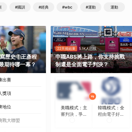
訓
#國訓
#經典
#wbc
#運動
運動
K人已投
22天後結束
5.1K人已投
勝寫歷史！王彥程
中職ABS將上路，你支持挑戰
最期待哪一幕？
制還是全面電子判決？
康出賽
人獎項
牌地位
美職模式：主
韓職模式：全
審判決，爭議
程由電子好球
挑戰大聯盟
時再挑戰
帶判定