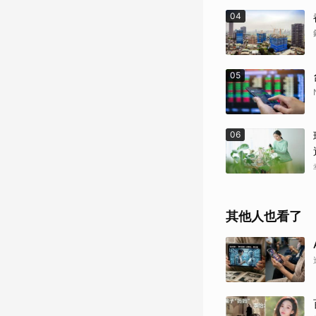
04
05
06
其他人也看了