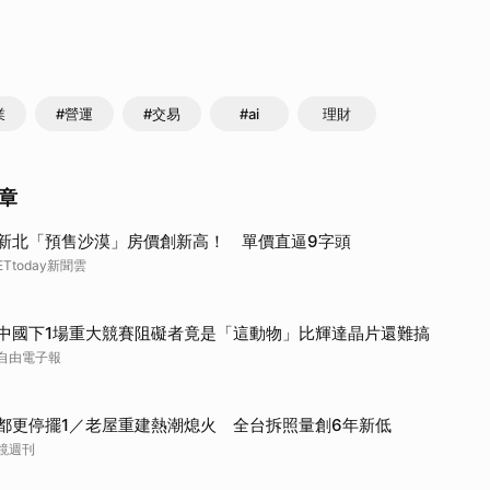
業
#營運
#交易
#ai
理財
章
新北「預售沙漠」房價創新高！ 單價直逼9字頭
ETtoday新聞雲
中國下1場重大競賽阻礙者竟是「這動物」比輝達晶片還難搞
自由電子報
都更停擺1／老屋重建熱潮熄火 全台拆照量創6年新低
鏡週刊