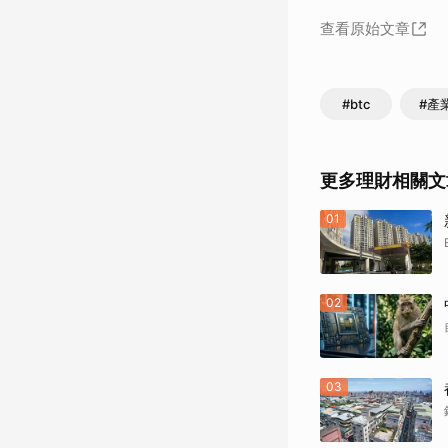
查看原始文章
#btc
#產
更多理財相關文
01
02
03