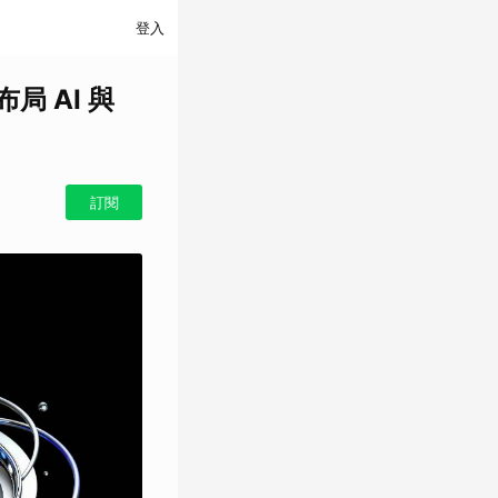
登入
局 AI 與
訂閱