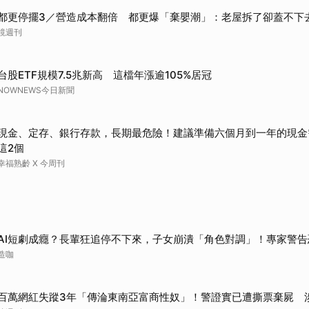
都更停擺3／營造成本翻倍 都更爆「棄嬰潮」：老屋拆了卻蓋不下
鏡週刊
台股ETF規模7.5兆新高 這檔年漲逾105%居冠
NOWNEWS今日新聞
現金、定存、銀行存款，長期最危險！建議準備六個月到一年的現金
這2個
幸福熟齡 X 今周刊
AI短劇成癮？長輩狂追停不下來，子女崩潰「角色對調」！專家警告
造咖
百萬網紅失蹤3年「傳淪東南亞富商性奴」！警證實已遭撕票棄屍 