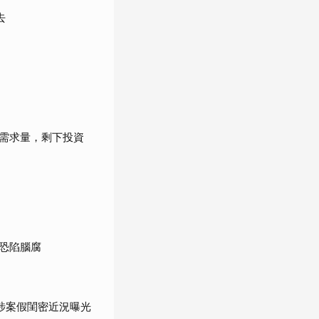
去
需求量，剩下投資
恐陷腦腐
涉案假閨密近況曝光