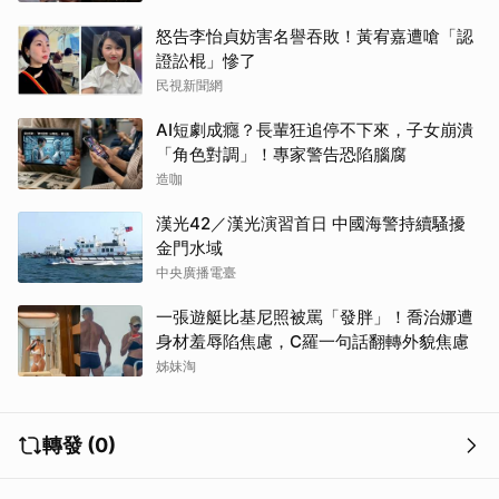
怒告李怡貞妨害名譽吞敗！黃宥嘉遭嗆「認
證訟棍」慘了
民視新聞網
AI短劇成癮？長輩狂追停不下來，子女崩潰
「角色對調」！專家警告恐陷腦腐
造咖
漢光42／漢光演習首日 中國海警持續騷擾
金門水域
中央廣播電臺
一張遊艇比基尼照被罵「發胖」！喬治娜遭
身材羞辱陷焦慮，C羅一句話翻轉外貌焦慮
姊妹淘
轉發 (0)