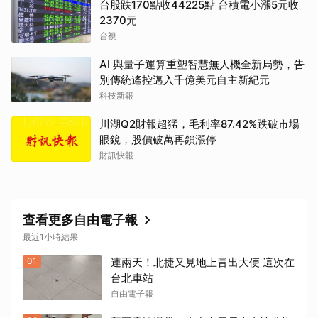
台股跌170點收44225點 台積電小漲5元收
2370元
台視
AI 與量子運算重塑智慧無人機全新局勢，告
別傳統遙控邁入千億美元自主新紀元
科技新報
川湖Q2財報超猛，毛利率87.42%跌破市場
眼鏡，股價破萬再鎖漲停
財訊快報
查看更多自由電子報
最近1小時結果
01
連兩天！北捷又見地上冒出大便 這次在
台北車站
自由電子報