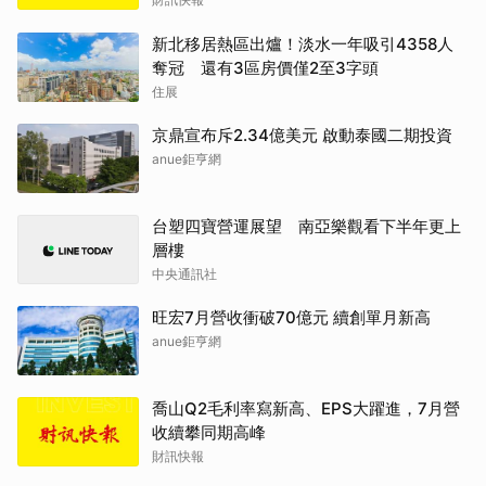
新北移居熱區出爐！淡水一年吸引4358人
奪冠 還有3區房價僅2至3字頭
住展
京鼎宣布斥2.34億美元 啟動泰國二期投資
anue鉅亨網
台塑四寶營運展望 南亞樂觀看下半年更上
層樓
中央通訊社
旺宏7月營收衝破70億元 續創單月新高
anue鉅亨網
喬山Q2毛利率寫新高、EPS大躍進，7月營
收續攀同期高峰
財訊快報