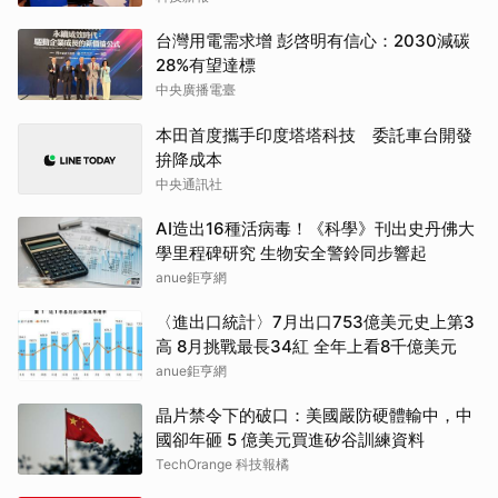
台灣用電需求增 彭啓明有信心：2030減碳
28%有望達標
中央廣播電臺
本田首度攜手印度塔塔科技 委託車台開發
拚降成本
中央通訊社
AI造出16種活病毒！《科學》刊出史丹佛大
學里程碑研究 生物安全警鈴同步響起
anue鉅亨網
〈進出口統計〉7月出口753億美元史上第3
高 8月挑戰最長34紅 全年上看8千億美元
anue鉅亨網
晶片禁令下的破口：美國嚴防硬體輸中，中
國卻年砸 5 億美元買進矽谷訓練資料
TechOrange 科技報橘