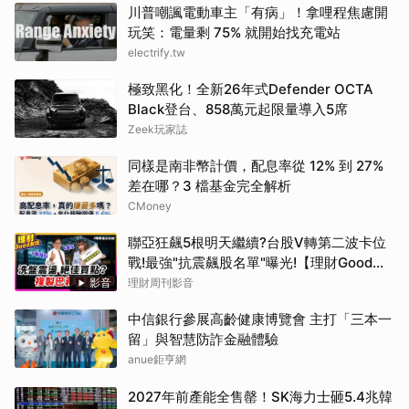
川普嘲諷電動車主「有病」！拿哩程焦慮開
玩笑：電量剩 75% 就開始找充電站
electrify.tw
極致黑化！全新26年式Defender OCTA
Black登台、858萬元起限量導入5席
Zeek玩家誌
同樣是南非幣計價，配息率從 12% 到 27%
差在哪？3 檔基金完全解析
CMoney
聯亞狂飆5根明天繼續?台股V轉第二波卡位
戰!最強"抗震飆股名單"曝光!【理財Good友
社】 EP151|20260806（開啟CC字幕）
影音
理財周刊影音
中信銀行參展高齡健康博覽會 主打「三本一
留」與智慧防詐金融體驗
anue鉅亨網
2027年前產能全售罄！SK海力士砸5.4兆韓