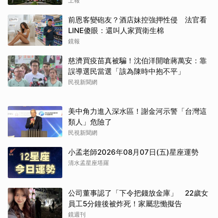
上報
前恩客變砲友？酒店妹控強押性侵 法官看
LINE傻眼：還叫人家買衛生棉
鏡報
慈濟買疫苗真被騙！沈伯洋開嗆蔣萬安：靠
誤導選民當選「該為陳時中抱不平」
民視新聞網
美中角力進入深水區！謝金河示警「台灣這
類人」危險了
民視新聞網
小孟老師2026年08月07日(五)星座運勢
清水孟星座塔羅
公司董事認了「下令把錢放金庫」 22歲女
員工5分鐘後被炸死！家屬悲慟擬告
鏡週刊