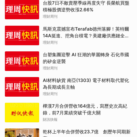
台股7日不敵賣壓季線再度失守 長榮航買盤
積極股價逆勢收漲2.66%
理財周刊
馬斯克震撼宣布Terafab德州落腳！英特爾
14A挺進、挖角台積電？美建廠供應鏈全解
析
理財周刊
台塑集團迎擊 AI 狂潮的華麗轉身 石化帝國
的矽金逆襲
理財周刊
AI材料缺貨 南亞(1303) 電子材料取代塑化
為長期成長主軸
理財周刊
樺漢7月合併營收164億元，寫歷史次高紀
錄，前7月業績突破千億大關
財訊快報
乾杯上半年合併營收23.7億 創歷年同期新