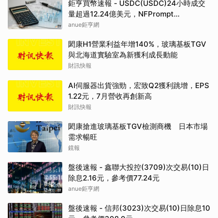
鉅亨買幣速報 - USDC(USDC)24小時成交
量超過12.24億美元，NFPrompt
Token(NFP)24小時漲幅達66.2%
anue鉅亨網
閎康H1營業利益年增140%，玻璃基板TGV
與北海道實驗室為新獲利成長動能
財訊快報
AI伺服器出貨強勁，宏致Q2獲利跳增，EPS
1.22元，7月營收再創新高
財訊快報
閎康搶進玻璃基板TGV檢測商機 日本市場
需求暢旺
鏡報
盤後速報 - 鑫聯大投控(3709)次交易(10)日
除息2.16元，參考價77.24元
anue鉅亨網
盤後速報 - 信邦(3023)次交易(10)日除息10