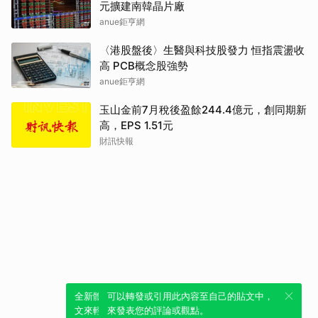
元擴建南韓晶片廠
anue鉅亨網
〈港股盤後〉生醫與科技股發力 恒指震盪收
高 PCB概念股強勢
anue鉅亨網
玉山金前7月稅後盈餘244.4億元，創同期新
高，EPS 1.51元
財訊快報
全新體驗！一鍵引用此內容，透過發布貼
可以轉發或引用此內容至自己的貼文中，
文來輕鬆表達個人立場。
來發表您的評論或觀點。