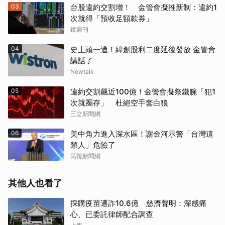
03
台股違約交割增！ 金管會擬推新制：違約1
次就得「預收足額款券」
鏡週刊
04
史上頭一遭！緯創股利二度延後發放 金管會
講話了
Newtalk
05
違約交割飆近100億！金管會擬祭鐵腕「犯1
次就圈存」 杜絕空手套白狼
三立新聞網
06
美中角力進入深水區！謝金河示警「台灣這
類人」危險了
民視新聞網
其他人也看了
採購疫苗遭詐10.6億 慈濟聲明：深感痛
心、已委託律師配合調查