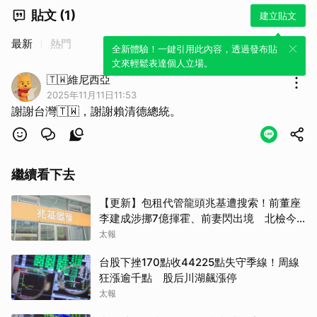
貼文 (1)
建立貼文
最新
熱門
全新體驗！一鍵引用此內容，透過發布貼
文來輕鬆表達個人立場。
🇹🇼維尼西亞
2025年11月11日11:53
謝謝台灣🇹🇼，謝謝賴清德總統。
繼續看下去
【更新】包租代管龍頭兆基遭搜索！前董座
李建成涉挪7億揮霍、前妻閃出境 北檢今
約談
太報
台股下挫170點收44225點失守季線！周線
狂漲逾千點 股后川湖飆漲停
太報