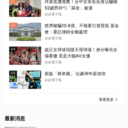
02
拜票竟遭潑糞！台中女里長全身沾穢物
52歲男持勺「屎攻」被逮
自由電子報
取消
03
慈濟被騙10.6億、不報案引發質疑 基金
會：委託律師全權處理
自由電子報
04
超正女球迷現蹤天母球場！身分曝光全
場看傻 竟是大咖AV女優
自由電子報
05
新版「林來瘋」 比豪神年薪加倍
自由電子報
查看更多
最新消息