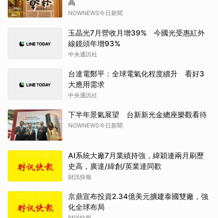
高
NOWNEWS今日新聞
玉晶光7月營收月增39% 今國光受惠紅外
線鏡頭年增93%
中央通訊社
台達電鄭平：全球電氣化程度續升 看好3
大應用需求
中央通訊社
下半年景氣展望 台新新光金總座樂觀看待
NOWNEWS今日新聞
AI系統大廠7月業績持強，緯穎連兩月刷歷
史高，廣達/緯創/英業達同歡
財訊快報
京鼎宣布投資2.34億美元擴建泰國雙廠，強
化全球布局
財訊快報