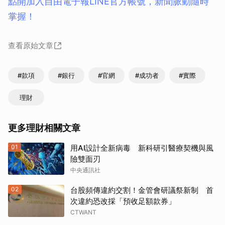
點開加入自由電子報LINE官方帳號，新聞脈動隨時
掌握！
查看原始文章
#款項
#銀行
#官網
#成功者
#實際
理財
更多理財相關文章
01
用AI設計全新病毒 新科研引醫療契機與風
險雙面刃
中央通訊社
02
台股頻傳違約交割！金管會研議祭新制 首
次違約恐改採「預收足額款券」
CTWANT