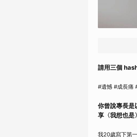
請用三個 ha
#遺憾 #成長痛 
你曾說專長是
享〈我想也是
我20歲寫下第