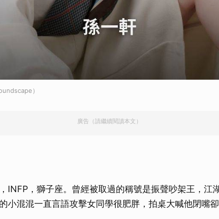
ndscape）
廣告（請繼續閱讀本文）
，INFP，獅子座。曾經被取過的稱號是振聲吵架王，江
的小混混一直言語攻擊女同學很肥胖，拍桌大喊他閉嘴卻