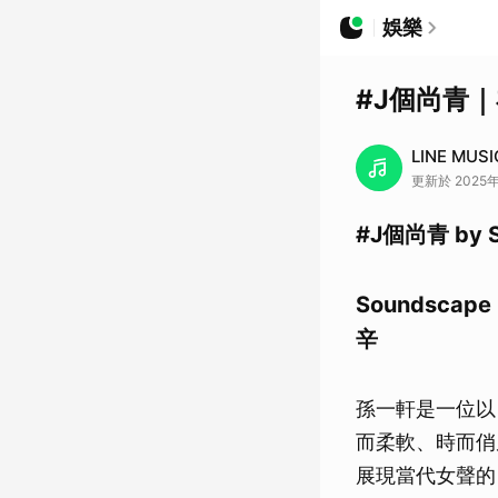
娛樂
#J個尚青
LINE MUSI
更新於 2025年
#J個尚青 by S
Soundsc
辛
孫一軒是一位以
而柔軟、時而俏
展現當代女聲的