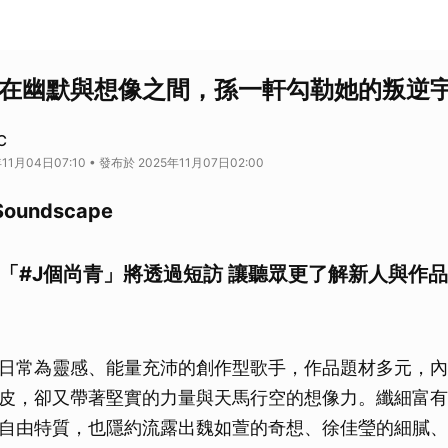
｜在幽默與想像之間，孫一軒勾勒她的叛逆
C
11月04日07:10 • 發布於 2025年11月07日02:00
oundscape
ape 「#J個尚青」將透過短訪 讓聽眾更了解新人與
日常為靈感、能量充沛的創作型歌手，作品題材多元，內
皮，卻又帶著堅實的力量與天馬行空的想像力。纖細富有
自由特質，也隱約流露出魏如萱的奇想、徐佳瑩的細膩、