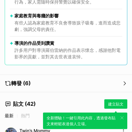
行為，家人需隨時保持警覺以確保安全。
家庭教育與毒癮的影響
有些人認為家庭教育不良會導致孩子吸毒，進而造成悲
劇，強調父母的責任。
導演的作品受到讚賞
許多用戶對導演羅伯雷納的作品表示懷念，感謝他對電
影界的貢獻，並對其去世表達哀悼。
轉發 (6)
貼文 (42)
建立貼文
最新
熱門
全新體驗！一鍵引用此內容，透過發布貼
文來輕鬆表達個人立場。
Twin’s Mommy