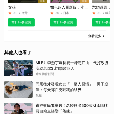
電影
電影
女孩
麵包超人電影版：小水
弒婚遊戲：2
滴的英雄！
0.0
•
台灣
9.0
•
日本
0.0
•
歐美
前往評分留言
前往評分留言
前往評分留
查看更多
其他人也看了
MLB》李灝宇延長賽一棒定江山 代打致勝
安助老虎3比1擊敗巨人
緯來體育新聞
同居後才發現女友「一驚人習慣」 男子崩
潰：每天都在突破我的結界
鏡報
遭控收民進黨錢！名醫搬出500萬財產嗆賭
藍白粉直接變「俗辣」