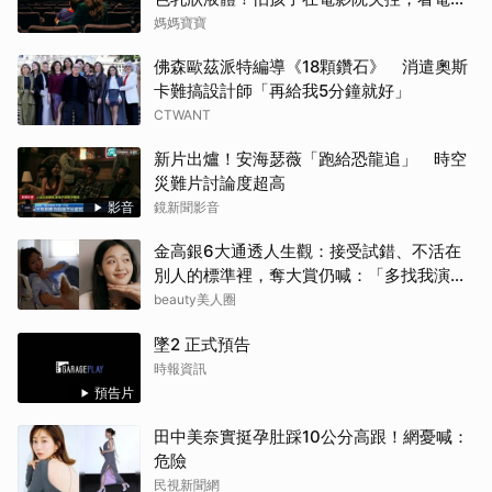
前爸媽「必做3件事與3評估」
媽媽寶寶
佛森歐茲派特編導《18顆鑽石》 消遣奧斯
卡難搞設計師「再給我5分鐘就好」
CTWANT
新片出爐！安海瑟薇「跑給恐龍追」 時空
災難片討論度超高
影音
鏡新聞影音
金高銀6大通透人生觀：接受試錯、不活在
別人的標準裡，奪大賞仍喊：「多找我演
戲！」
beauty美人圈
墜2 正式預告
時報資訊
預告片
田中美奈實挺孕肚踩10公分高跟！網憂喊：
危險
民視新聞網