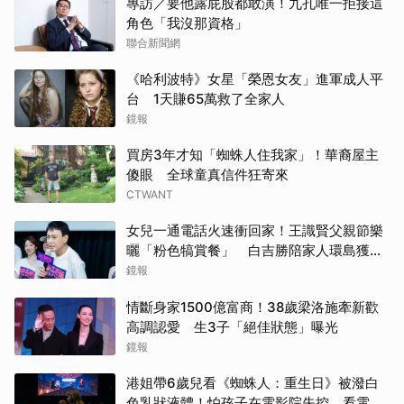
專訪／要他露屁股都敢演！九孔唯一拒接這
角色「我沒那資格」
聯合新聞網
《哈利波特》女星「榮恩女友」進軍成人平
台 1天賺65萬救了全家人
鏡報
買房3年才知「蜘蛛人住我家」！華裔屋主
傻眼 全球童真信件狂寄來
CTWANT
女兒一通電話火速衝回家！王識賢父親節樂
曬「粉色犒賞餐」 白吉勝陪家人環島獲封
「最狂老爸」
鏡報
情斷身家1500億富商！38歲梁洛施牽新歡
高調認愛 生3子「絕佳狀態」曝光
鏡報
港姐帶6歲兒看《蜘蛛人：重生日》被潑白
色乳狀液體！怕孩子在電影院失控，看電影