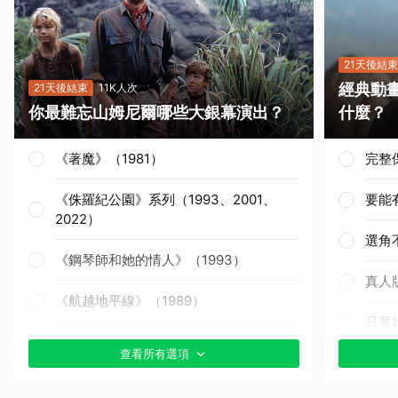
21天後結束
經典動
21天後結束
11K人次
你最難忘山姆尼爾哪些大銀幕演出？
什麼？
《著魔》（1981）
完整
《侏羅紀公園》系列（1993、2001、
要能
2022）
選角
《鋼琴師和她的情人》（1993）
真人
《航越地平線》（1989）
只要
《獵殺紅色十月》（1990）
查看所有選項
其他
《戰慄黑洞》（1995）