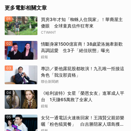
更多電影相關文章
《撕裂地平線》（1997）
01
買房3年才知「蜘蛛人住我家」！華裔屋主
《變人》（1999）
傻眼 全球童真信件狂寄來
CTWANT
《鋼鐵墳墓》（2013）
02
情斷身家1500億富商！38歲梁洛施牽新歡
《震盪效應》(2015)
高調認愛 生3子「絕佳狀態」曝光
鏡報
《神鬼嚎野人》（2016）
03
專訪／要他露屁股都敢演！九孔唯一拒接這
角色「我沒那資格」
《網住愛情》（2004）
聯合新聞網
其他（歡迎貼文分享）
04
《哈利波特》女星「榮恩女友」進軍成人平
台 1天賺65萬救了全家人
鏡報
05
女兒一通電話火速衝回家！王識賢父親節樂
曬「粉色犒賞餐」 白吉勝陪家人環島獲封
「最狂老爸」
鏡報