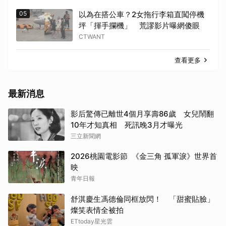
05
以為在搭公車？2女拖行李箱直闖停機
坪「揮手攔機」 荒謬影片曝網傻眼
CTWANT
查看更多
最新消息
影后驚傳已離世4個月享壽86歲 女兒鬧翻
10年才知真相 死訊晚3月才曝光
三立新聞網
2026桃園電影節 《金三角 孤軍淚》世界首
映
青年日報
舒淇慶生馮德倫同框放閃！ 「甜蜜貼臉」
燦笑表情全被拍
ETtoday星光雲