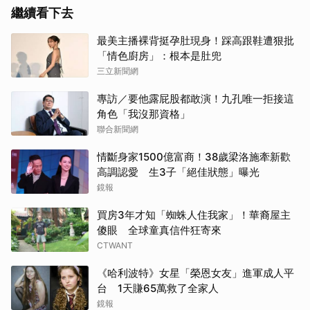
繼續看下去
最美主播裸背挺孕肚現身！踩高跟鞋遭狠批
「情色廚房」：根本是肚兜
三立新聞網
專訪／要他露屁股都敢演！九孔唯一拒接這
角色「我沒那資格」
聯合新聞網
情斷身家1500億富商！38歲梁洛施牽新歡
高調認愛 生3子「絕佳狀態」曝光
鏡報
買房3年才知「蜘蛛人住我家」！華裔屋主
傻眼 全球童真信件狂寄來
CTWANT
《哈利波特》女星「榮恩女友」進軍成人平
台 1天賺65萬救了全家人
鏡報