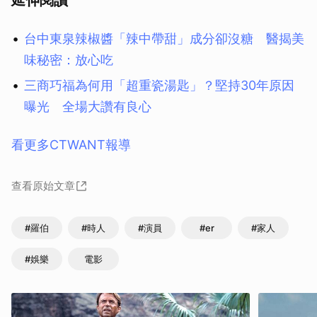
延伸閱讀
台中東泉辣椒醬「辣中帶甜」成分卻沒糖 醫揭美
味秘密：放心吃
三商巧福為何用「超重瓷湯匙」？堅持30年原因
曝光 全場大讚有良心
看更多CTWANT報導
查看原始文章
#羅伯
#時人
#演員
#er
#家人
#娛樂
電影