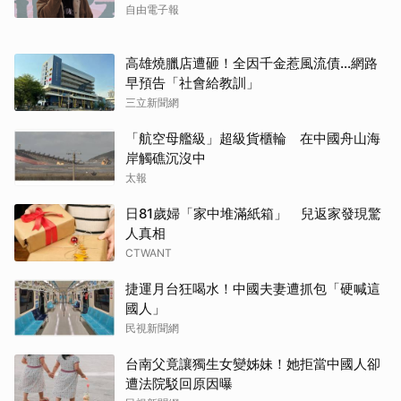
自由電子報
高雄燒臘店遭砸！全因千金惹風流債…網路
早預告「社會給教訓」
三立新聞網
「航空母艦級」超級貨櫃輪 在中國舟山海
岸觸礁沉沒中
太報
日81歲婦「家中堆滿紙箱」 兒返家發現驚
人真相
CTWANT
捷運月台狂喝水！中國夫妻遭抓包「硬喊這
國人」
民視新聞網
台南父竟讓獨生女變姊妹！她拒當中國人卻
遭法院駁回原因曝