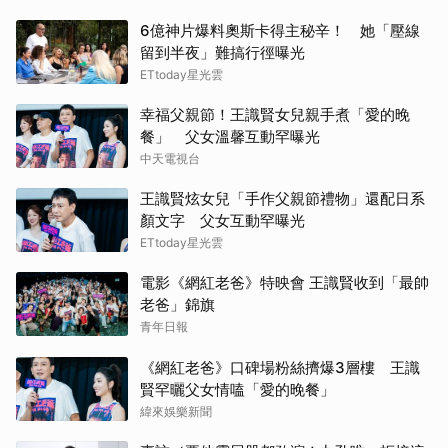
6億神片爆料奧斯卡得主秘辛！ 她「壓線
留到半夜」難搞行徑曝光
ETtoday星光雲
幸福父親節！王識賢女兒親手煮「愛的晚
餐」 父女溫馨互動罕曝光
中天電視台
王識賢炫女兒「手作父親節禮物」還配日系
顏文字 父女互動罕曝光
ETtoday星光雲
電影《網紅老爸》特映會 王識賢收到「最帥
老爸」錦旗
青年日報
《網紅老爸》口碑場粉絲擠爆3層樓 王識
賢罕曬父女情嗑「愛的晚餐」
緯來娛樂新聞