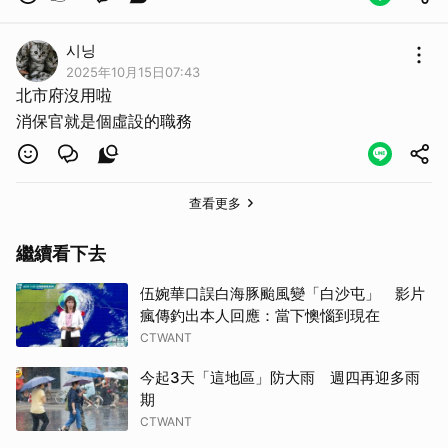
시닝
2025年10月15日07:43
北市府沒用啦
消保官就是個虛設的職務
查看更多
繼續看下去
伍婉華口誤白海豚颱風變「白沙屯」 影片
瘋傳釣出本人回應：當下懊惱到現在
CTWANT
今起3天「這地區」防大雨 週四再迎多雨
期
CTWANT