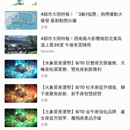
4縣市大雨特報！「3颱1低壓」熱帶擾動大
爆發 最新動態出爐
台視
4縣市大雨特報！西南風今影響南部北東高
溫上看36度 午後有雷陣雨
Newtalk
【水象星座運勢】8/10 巨蟹座完善服務、天
蠍座拓展業務、雙魚座創新獲利
太報
【火象星座運勢】8/10 牡羊座提升價值、獅
子座聚焦創新、射手座智慧經營
太報
【土象星座運勢】8/10 金牛座強化品牌、處
女座提升競爭、魔羯座產品升級
太報