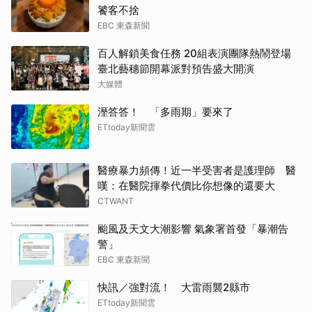
饕客不捨
EBC 東森新聞
百人解鎖美食任務 20組表演團隊熱鬧登場
臺北藝穗節開幕派對預告盛大開演
大媒體
溼答答！ 「多雨期」要來了
ETtoday新聞雲
醫療暴力頻傳！近一半受害者是護理師 醫
嘆：在醫院揮拳代價比你想像的還要大
CTWANT
颱風及天文大潮影響 氣象署首發「暴潮告
警」
EBC 東森新聞
快訊／強對流！ 大雷雨襲2縣市
ETtoday新聞雲