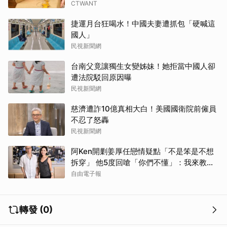
CTWANT
捷運月台狂喝水！中國夫妻遭抓包「硬喊這
國人」
民視新聞網
台南父竟讓獨生女變姊妹！她拒當中國人卻
遭法院駁回原因曝
民視新聞網
慈濟遭詐10億真相大白！美國國衛院前僱員
不忍了怒轟
民視新聞網
阿Ken開剿姜厚任戀情疑點「不是笨是不想
取消
拆穿」 他5度回嗆「你們不懂」：我來教育
你們
自由電子報
轉發 (0)