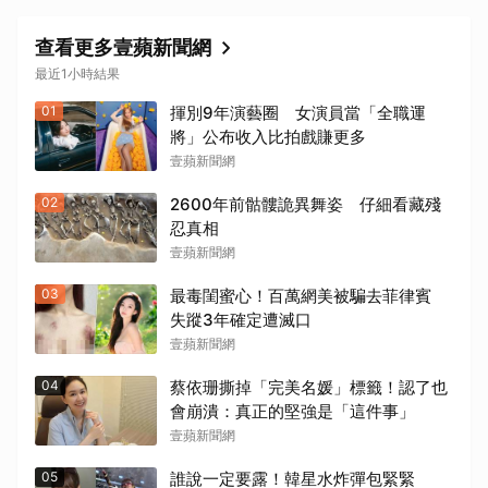
查看更多壹蘋新聞網
最近1小時結果
01
揮別9年演藝圈 女演員當「全職運
將」公布收入比拍戲賺更多
壹蘋新聞網
02
2600年前骷髏詭異舞姿 仔細看藏殘
忍真相
壹蘋新聞網
03
最毒閨蜜心！百萬網美被騙去菲律賓
失蹤3年確定遭滅口
壹蘋新聞網
04
蔡依珊撕掉「完美名媛」標籤！認了也
會崩潰：真正的堅強是「這件事」
壹蘋新聞網
05
誰說一定要露！韓星水炸彈包緊緊