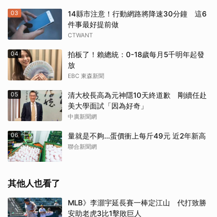
03
14縣市注意！行動網路將降速30分鐘 這6
件事最好提前做
CTWANT
04
拍板了！賴總統：0-18歲每月5千明年起發
放
EBC 東森新聞
05
清大校長高為元神隱10天終道歉 剛續任赴
美大學面試「因為好奇」
中廣新聞網
06
量就是不夠…蛋價衝上每斤49元 近2年新高
聯合新聞網
其他人也看了
MLB》李灝宇延長賽一棒定江山 代打致勝
安助老虎3比1擊敗巨人