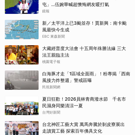
屯」...伍婉華喊超懊悔網友暖打氣
鏡報
新／太平洋上已3颱並存！賈新興：南卡颱
風最快今生成
EBC 東森新聞
大藏經普度大法會 十五周年殊勝法緣 三大
法王親臨主法
桃園電子報
白海豚才走「1區域全面雨」！粉專揭「西南
風接力炸整週」警戒區曝
民視新聞網
夏日狂歡！2026員林青商潑水節 千名市
民濕身同樂清涼一夏
台灣好新聞
台北神匠工藝大賞 萬馬奔騰於剝皮寮展出
走讀賞工藝 探索百年佛具文化