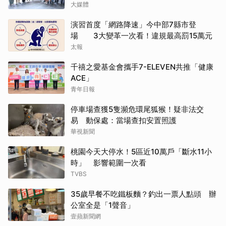
大媒體
演習首度「網路降速」今中部7縣市登
場 3大變革一次看！違規最高罰15萬元
太報
千禧之愛基金會攜手7-ELEVEN共推「健康
ACE」
青年日報
停車場查獲5隻瀕危環尾狐猴！疑非法交
易 動保處：當場查扣安置照護
華視新聞
桃園今天大停水！5區近10萬戶「斷水11小
時」 影響範圍一次看
TVBS
35歲早餐不吃鐵板麵？釣出一票人點頭 辦
公室全是「1聲音」
壹蘋新聞網