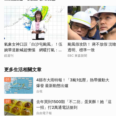
氣象女神口誤「白沙屯颱風」！伍
颱風假攻防！ 蔣不放假 沈
婉華道歉喊超懊惱 網暖打氣：覺
透明、標準一致
得更親切
鏡週刊
EBC 東森新聞
更多生活相關文章
01
4縣市大雨特報！「3颱1低壓」熱帶擾動大
爆發 最新動態出爐
台視
02
去年買到1500顆「不二坊」蛋黃酥！她「這
一招」打2萬通電話搶到
自由電子報