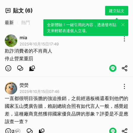
貼文 (6)
建立貼文
最新
熱門
全新體驗！一鍵引用此內容，透過發布貼
文來輕鬆表達個人立場。
mia
2025年10月15日17:49
欺詐消費者的不肖商人
停止營業重罰
熒熒
2025年10月15日07:46
一直都很明目張膽的強迫推銷，之前經過板橋還看到他們的
國家玉山獎廣告牆，賴副總統合照有如代言人一般，感覺超
差，這種廠商竟然獲得國家優良品牌的形象？評委是不是應
該查一查？
2