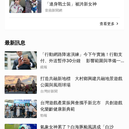
「連身戰士裝」被誇新女神
壹蘋新聞網
查看更多
最新訊息
「行動網路降速演練」今下午實施！行動支
付、外送暫停30分鐘 影響範圍與準備一
次看
鏡報
打造共融新地標 大村鄉興建共融地景遊戲
公園與風雨球場
台灣好新聞
台灣遊戲產業振興會攜手新北市 共創遊戲
化樂齡健康新典範
勁報
氣象女神累了？白海豚颱風講成「白沙