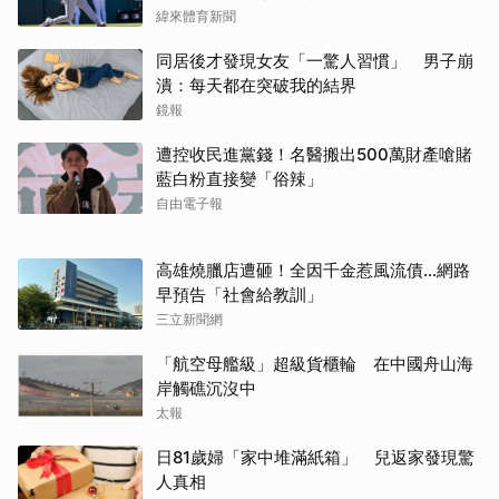
緯來體育新聞
同居後才發現女友「一驚人習慣」 男子崩
潰：每天都在突破我的結界
鏡報
遭控收民進黨錢！名醫搬出500萬財產嗆賭
藍白粉直接變「俗辣」
自由電子報
高雄燒臘店遭砸！全因千金惹風流債…網路
早預告「社會給教訓」
三立新聞網
「航空母艦級」超級貨櫃輪 在中國舟山海
岸觸礁沉沒中
太報
日81歲婦「家中堆滿紙箱」 兒返家發現驚
人真相