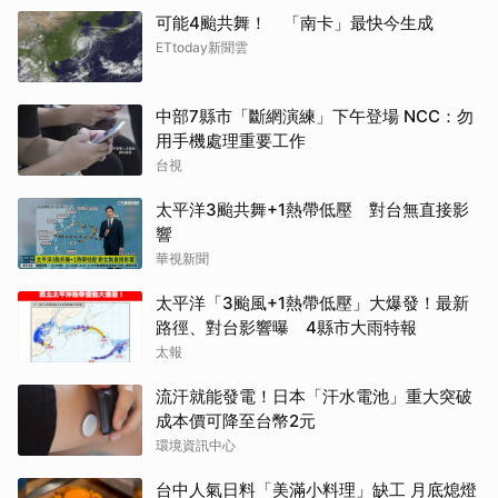
可能4颱共舞！ 「南卡」最快今生成
ETtoday新聞雲
中部7縣市「斷網演練」下午登場 NCC：勿
用手機處理重要工作
台視
太平洋3颱共舞+1熱帶低壓 對台無直接影
響
華視新聞
太平洋「3颱風+1熱帶低壓」大爆發！最新
路徑、對台影響曝 4縣市大雨特報
太報
流汗就能發電！日本「汗水電池」重大突破
成本價可降至台幣2元
環境資訊中心
台中人氣日料「美滿小料理」缺工 月底熄燈