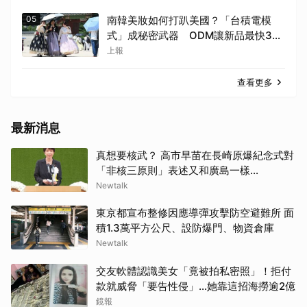
05
南韓美妝如何打趴美國？「台積電模
式」成秘密武器 ODM讓新品最快3個
月量產
上報
查看更多
最新消息
真想要核武？ 高市早苗在長崎原爆紀念式對
「非核三原則」表述又和廣島一樣...
Newtalk
東京都宣布整修因應導彈攻擊防空避難所 面
積1.3萬平方公尺、設防爆門、物資倉庫
Newtalk
交友軟體認識美女「竟被拍私密照」！拒付
款就威脅「要告性侵」…她靠這招海撈逾2億
鏡報