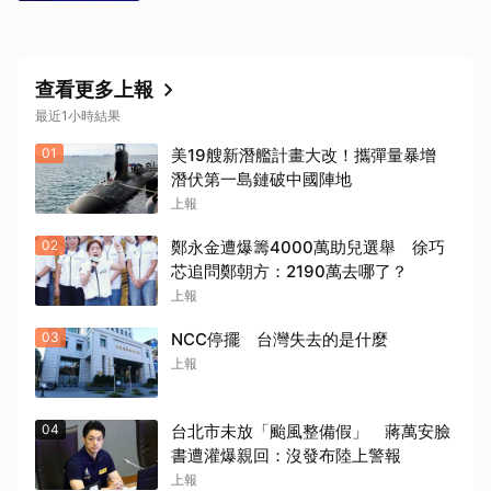
查看更多上報
最近1小時結果
01
美19艘新潛艦計畫大改！攜彈量暴增
潛伏第一島鏈破中國陣地
上報
02
鄭永金遭爆籌4000萬助兒選舉 徐巧
芯追問鄭朝方：2190萬去哪了？
上報
03
NCC停擺 台灣失去的是什麼
上報
04
台北市未放「颱風整備假」 蔣萬安臉
書遭灌爆親回：沒發布陸上警報
上報