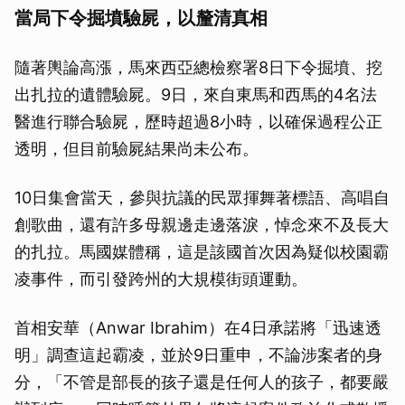
當局下令掘墳驗屍，以釐清真相
隨著輿論高漲，馬來西亞總檢察署8日下令掘墳、挖
出扎拉的遺體驗屍。9日，來自東馬和西馬的4名法
醫進行聯合驗屍，歷時超過8小時，以確保過程公正
透明，但目前驗屍結果尚未公布。
10日集會當天，參與抗議的民眾揮舞著標語、高唱自
創歌曲，還有許多母親邊走邊落淚，悼念來不及長大
的扎拉。馬國媒體稱，這是該國首次因為疑似校園霸
凌事件，而引發跨州的大規模街頭運動。
首相安華（Anwar Ibrahim）在4日承諾將「迅速透
明」調查這起霸凌，並於9日重申，不論涉案者的身
分，「不管是部長的孩子還是任何人的孩子，都要嚴