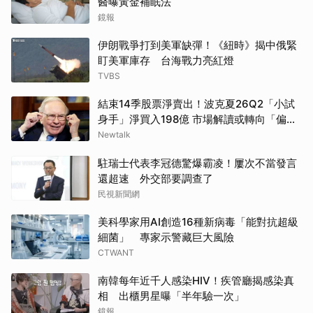
醫曝黃金補眠法
鏡報
伊朗戰爭打到美軍缺彈！《紐時》揭中俄緊
盯美軍庫存 台海戰力亮紅燈
TVBS
結束14季股票淨賣出！波克夏26Q2「小試
身手」淨買入198億 市場解讀或轉向「偏
多」
Newtalk
駐瑞士代表李冠德驚爆霸凌！屢次不當發言
還超速 外交部要調查了
民視新聞網
美科學家用AI創造16種新病毒「能對抗超級
細菌」 專家示警藏巨大風險
CTWANT
南韓每年近千人感染HIV！疾管廳揭感染真
相 出櫃男星曝「半年驗一次」
鏡報