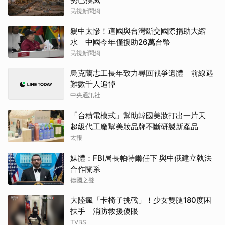
民視新聞網
親中太慘！這國與台灣斷交國際捐助大縮
水 中國今年僅援助26萬台幣
民視新聞網
烏克蘭志工長年致力尋回戰爭遺體 前線遇
難數千人追悼
中央通訊社
「台積電模式」幫助韓國美妝打出一片天
超級代工廠幫美妝品牌不斷研製新產品
太報
媒體：FBI局長帕特爾任下 與中俄建立執法
合作關系
德國之聲
大陸瘋「卡椅子挑戰」！少女雙腿180度困
扶手 消防救援傻眼
TVBS