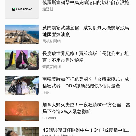
俄羅斯宣稱擊中烏克蘭港口的燃料儲存設施
路透社
葉門胡塞武裝宣稱 成功以無人機襲擊沙烏
地國營煉油廠
民視新聞網
長度破世界紀錄！寶萊塢版「長髮公主」坦
言：不用市售洗髮精
壹蘋新聞網
南韓美妝如何打趴美國？「台積電模式」成
秘密武器 ODM讓新品最快3個月量產
上報
加拿大野火失控！一夜狂燒50平方公里 當
局下令逾2萬人緊急撤離
CTWANT
45歲男假日狂睡到中午！3年內2度腦中風…