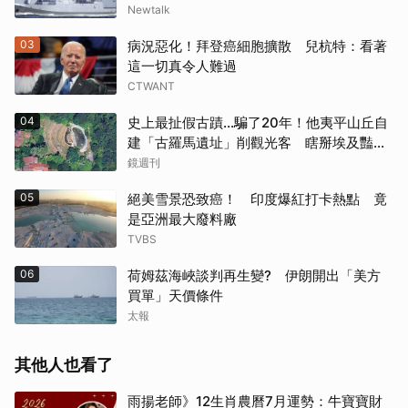
Newtalk
03
病況惡化！拜登癌細胞擴散 兒杭特：看著
這一切真令人難過
CTWANT
04
史上最扯假古蹟...騙了20年！他夷平山丘自
建「古羅馬遺址」削觀光客 瞎掰埃及豔
后、茱麗葉來過
鏡週刊
05
絕美雪景恐致癌！ 印度爆紅打卡熱點 竟
是亞洲最大廢料廠
TVBS
06
荷姆茲海峽談判再生變? 伊朗開出「美方
買單」天價條件
太報
其他人也看了
雨揚老師》12生肖農曆7月運勢：牛寶寶財