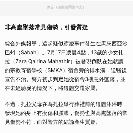
廣告（請繼續閱讀本文）
非高處墜落常見傷勢，引發質疑
綜合外媒報導，這起疑似霸凌事件發生在馬來西亞沙
巴州（Sabah）。7月17日凌晨4點，13歲的少女扎
拉（Zara Qairina Mahathir）被發現倒臥在她就讀
的宗教寄宿學校（SMKA）宿舍旁的排水溝，送醫後
宣告不治。警方初步判定她從宿舍3樓意外墜落，並
在未經驗屍的情況下，將遺體交還家屬。
不過，扎拉父母在為扎拉舉行葬禮前的遺體沐浴時，
發現她的身上有瘀傷和腫脹，傷勢也與高處墜落的常
見傷勢不符，而對警方的結論產生質疑。