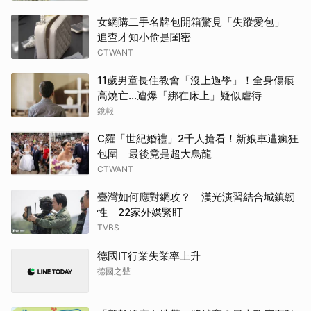
女網購二手名牌包開箱驚見「失蹤愛包」
追查才知小偷是閨密
CTWANT
11歲男童長住教會「沒上過學」！全身傷痕
高燒亡…遭爆「綁在床上」疑似虐待
鏡報
C羅「世紀婚禮」2千人搶看！新娘車遭瘋狂
包圍 最後竟是超大烏龍
CTWANT
臺灣如何應對網攻？ 漢光演習結合城鎮韌
性 22家外媒緊盯
TVBS
德國IT行業失業率上升
德國之聲