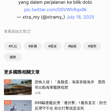
yang dalam perjalanan ke bilik dobi.
pic.twitter.com/G0VWhRqx9k
— xtra_my (@xtramy_)
July 18, 2025
查看原始文章
#扎拉
#家屬
#霸凌
#驗屍
#傷勢
國際
更多國際相關文章
01
恐怖入侵！「臭雞蛋」海藻吞噬海岸 墨西
哥出動海軍艦隊抵禦
太報
02
055驅逐艦反潛「遭伏擊」! 艦長直言：防空
反潛守不住 前出打擊就是送死