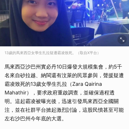
13歲的馬來西亞女學生扎拉疑遭霸凌致死。（取自X平台）
馬來西亞沙巴州實必丹10日爆發大規模集會，約5千
名來自砂拉越、納閩還有汶萊的民眾參與，聲援疑遭
霸凌致死的13歲女學生扎拉（Zara Qairina
Mahathir），要求政府重啟調查，並確保過程透
明。這起霸凌被曝光後，迅速引發馬來西亞全國關
注，並在社群平台掀起激烈討論，這股民憤甚至可能
左右沙巴州今年底的大選。