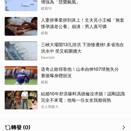
增強為「琵鷺颱風」
鏡週刊
人妻拼事業拼到床上！丈夫見小王喊「無套
懷孕讓老公養」崩潰：男人真可憐
鏡報
三峽大壩開13孔排洪 下游慘遭殃! 多省泡在
洪水中 受災範圍擴大
Newtalk
道奇止敗得靠他！山本由伸107球無失分
賽後曝身體狀況
鏡報
結婚10年舒淇爆料馮德倫沒求婚！認剛認識
完全不來電：他每一任女友我都很熟
女人我最大
轉發 (0)