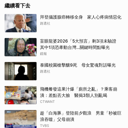
繼續看下去
拜登攝護腺癌轉移全身 家人心疼病情惡化
路透社
盲眼龍婆2026「5大預言」剩3項未驗證
其中1項恐牽動台灣...關鍵時間點曝光
鏡報
泰國校園槍擊釀9死 母女驚魂對話曝光
路透社
飛機餐發這果汁爆「廁所之亂」？乘客崩
潰：差點丟大臉 醫揭3類人別亂喝
CTWANT
趁「白海豚」登陸前夕觀浪 男童「秒被巨
浪吞噬」父母崩潰
TVBS