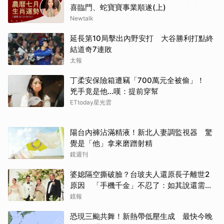
喜臨門、蛇寶寶事業順遂(上)
Newtalk
延長第10局擊出內野安打 大谷勝利打點終
結道奇7連敗
太報
丁柔安保險箱遭竊「700萬元全被偷」！
兇手竟是他...嘆：提前穿幫
ETtoday星光雲
陽台內褲沾滿精液！新北人妻調監視器 驚
覺是「他」拿來磨蹭射精
鏡週刊
婆媳隔空撕破臉？台玻夫人還原長子離世2
原因 「手機千金」不忍了：如其說還需要
離開嗎？
鏡報
恐現三颱共舞！新熱帶低壓生成 最快今晚