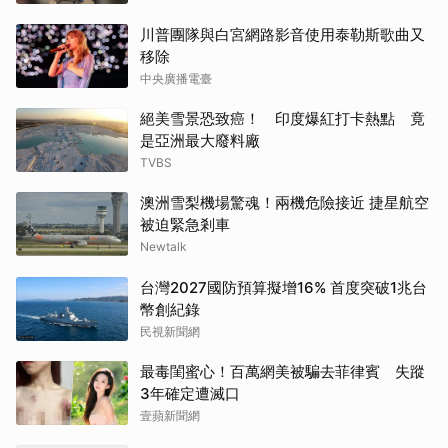
川普團隊與白宮網路影音使用泰勒斯歌曲又
移除
中央廣播電臺
絕美雪景恐致癌！ 印度爆紅打卡熱點 竟
是亞洲最大廢料廠
TVBS
澳洲雪梨機場驚魂！兩機危險接近 捷星航空
被迫緊急剎車
Newtalk
台灣2027國防預算擬增16% 首度突破1兆台
幣創紀錄
民視新聞網
最毒閨蜜心！百萬網美被騙去菲律賓 失蹤
3年確定遭滅口
壹蘋新聞網