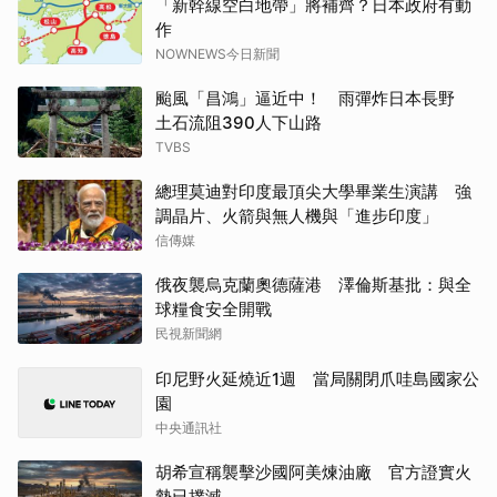
「新幹線空白地帶」將補齊？日本政府有動
作
NOWNEWS今日新聞
颱風「昌鴻」逼近中！ 雨彈炸日本長野
土石流阻390人下山路
TVBS
總理莫迪對印度最頂尖大學畢業生演講 強
調晶片、火箭與無人機與「進步印度」
信傳媒
俄夜襲烏克蘭奧德薩港 澤倫斯基批：與全
球糧食安全開戰
民視新聞網
印尼野火延燒近1週 當局關閉爪哇島國家公
園
中央通訊社
胡希宣稱襲擊沙國阿美煉油廠 官方證實火
勢已撲滅