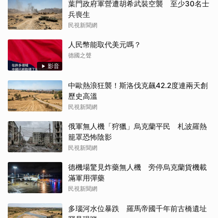
葉門政府軍營遭胡希武裝空襲 至少30名士
兵喪生
民視新聞網
人民幣能取代美元嗎？
德國之聲
影音
中歐熱浪狂襲！斯洛伐克飆42.2度連兩天創
歷史高溫
民視新聞網
俄軍無人機「狩獵」烏克蘭平民 札波羅熱
籠罩恐怖陰影
民視新聞網
德機場驚見炸藥無人機 旁停烏克蘭貨機載
滿軍用彈藥
民視新聞網
多瑙河水位暴跌 羅馬帝國千年前古橋遺址