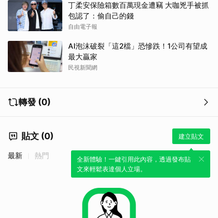
丁柔安保險箱數百萬現金遭竊 大咖兇手被抓
包認了：偷自己的錢
自由電子報
AI泡沫破裂「這2檔」恐慘跌！1公司有望成
最大贏家
民視新聞網
轉發 (0)
貼文 (0)
建立貼文
最新
熱門
全新體驗！一鍵引用此內容，透過發布貼
文來輕鬆表達個人立場。