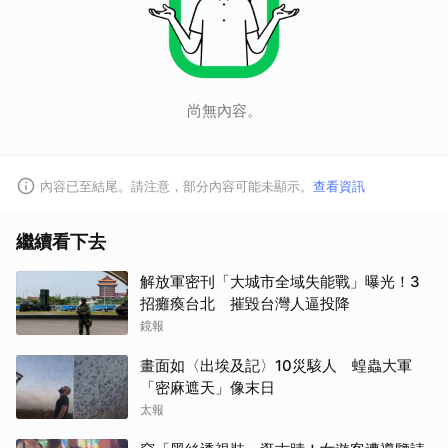
尚無內容。
內容已至結尾。請注意，部分內容可能未顯示。
查看資訊
取消
繼續看下去
解放軍密刊「大城市全域失能戰」曝光！3
招癱瘓台北 摧毀台灣人逼投降
鏡報
畫面如〈出埃及記〉10災駭人 蝗蟲大軍
「密麻遮天」像末日
太報