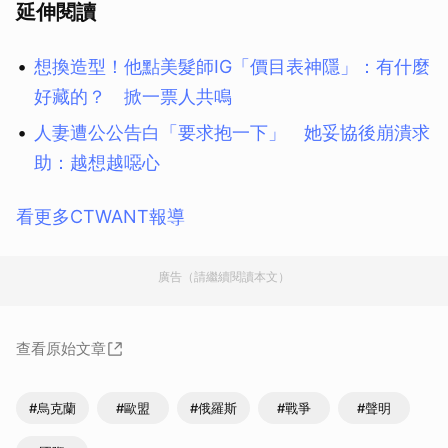
延伸閱讀
想換造型！他點美髮師IG「價目表神隱」：有什麼
好藏的？ 掀一票人共鳴
人妻遭公公告白「要求抱一下」 她妥協後崩潰求
助：越想越噁心
看更多CTWANT報導
廣告（請繼續閱讀本文）
查看原始文章
#烏克蘭
#歐盟
#俄羅斯
#戰爭
#聲明