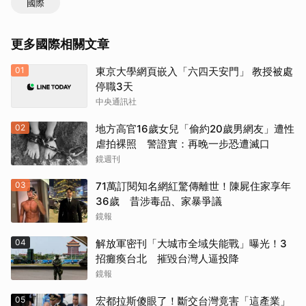
國際
更多國際相關文章
01
東京大學網頁嵌入「六四天安門」 教授被處
停職3天
中央通訊社
02
地方高官16歲女兒「偷約20歲男網友」遭性
虐拍裸照 警證實：再晚一步恐遭滅口
鏡週刊
03
71萬訂閱知名網紅驚傳離世！陳屍住家享年
36歲 昔涉毒品、家暴爭議
鏡報
04
解放軍密刊「大城市全域失能戰」曝光！3
招癱瘓台北 摧毀台灣人逼投降
鏡報
05
宏都拉斯傻眼了！斷交台灣竟害「這產業」