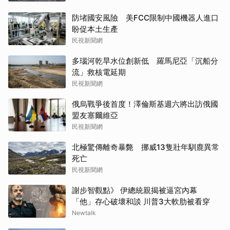
防堵國安風險 美FCC限制中國機器人進口
盼促本土生產
民視新聞網
多瑙河乾旱水位創新低 羅馬尼亞「沉船分
流」救核電延期
民視新聞網
俄烏戰爭後首度！澤倫斯基週六將出訪俄國
盟友塞爾維亞
民視新聞網
北極驚傳離奇暴斃 挪威13隻壯年馴鹿異常
死亡
民視新聞網
謝步智觀點》 伊總統親揭被逼宮內幕
「他」存心破壞和談 川普3大軟肋被看穿
Newtalk