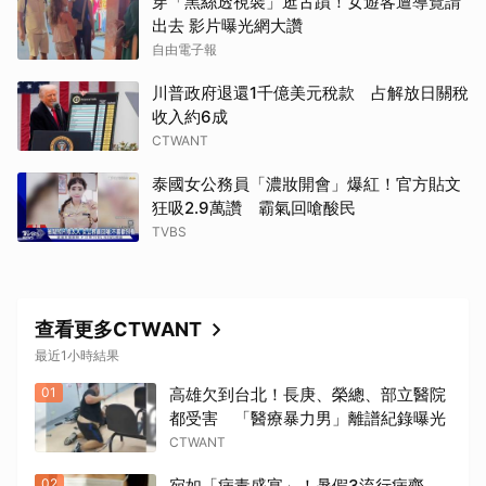
穿「黑絲透視裝」逛古蹟！女遊客遭導覽請
出去 影片曝光網大讚
自由電子報
川普政府退還1千億美元稅款 占解放日關稅
收入約6成
CTWANT
泰國女公務員「濃妝開會」爆紅！官方貼文
狂吸2.9萬讚 霸氣回嗆酸民
TVBS
查看更多CTWANT
最近1小時結果
01
高雄欠到台北！長庚、榮總、部立醫院
都受害 「醫療暴力男」離譜紀錄曝光
CTWANT
02
宛如「病毒盛宴」！暑假3流行病齊