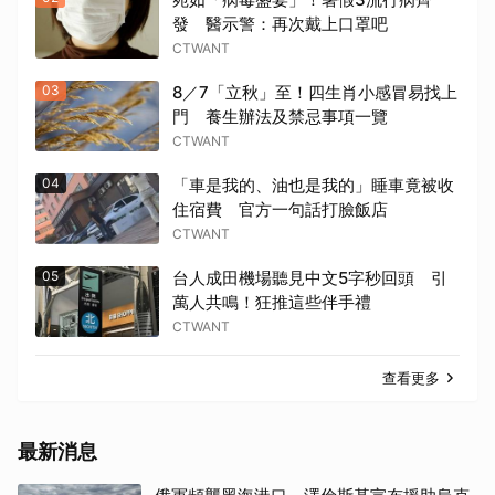
發 醫示警：再次戴上口罩吧
CTWANT
03
8／7「立秋」至！四生肖小感冒易找上
門 養生辦法及禁忌事項一覽
CTWANT
04
「車是我的、油也是我的」睡車竟被收
住宿費 官方一句話打臉飯店
CTWANT
05
台人成田機場聽見中文5字秒回頭 引
萬人共鳴！狂推這些伴手禮
CTWANT
查看更多
最新消息