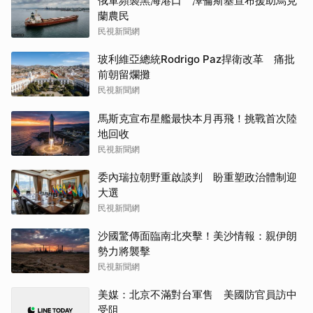
俄軍頻襲黑海港口 澤倫斯基宣布援助烏克
蘭農民
民視新聞網
玻利維亞總統Rodrigo Paz捍衛改革 痛批
前朝留爛攤
民視新聞網
馬斯克宣布星艦最快本月再飛！挑戰首次陸
地回收
民視新聞網
委內瑞拉朝野重啟談判 盼重塑政治體制迎
大選
民視新聞網
沙國驚傳面臨南北夾擊！美沙情報：親伊朗
勢力將襲擊
民視新聞網
美媒：北京不滿對台軍售 美國防官員訪中
受阻