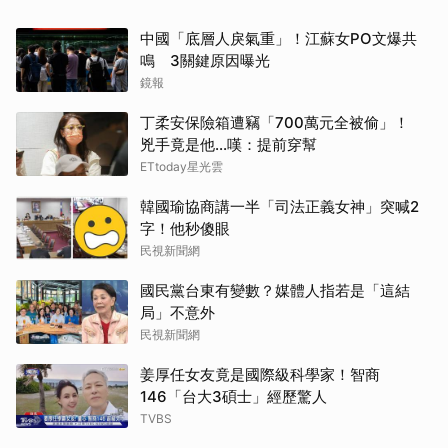
中國「底層人戾氣重」！江蘇女PO文爆共
鳴 3關鍵原因曝光
鏡報
丁柔安保險箱遭竊「700萬元全被偷」！
兇手竟是他...嘆：提前穿幫
ETtoday星光雲
韓國瑜協商講一半「司法正義女神」突喊2
字！他秒傻眼
民視新聞網
國民黨台東有變數？媒體人指若是「這結
局」不意外
民視新聞網
姜厚任女友竟是國際級科學家！智商
146「台大3碩士」經歷驚人
TVBS