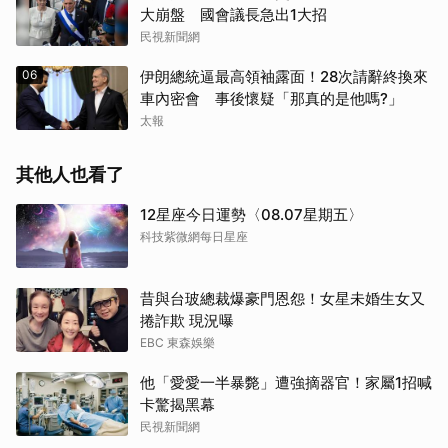
大崩盤 國會議長急出1大招
民視新聞網
06
伊朗總統逼最高領袖露面！28次請辭終換來
車內密會 事後懷疑「那真的是他嗎?」
太報
其他人也看了
12星座今日運勢〈08.07星期五〉
科技紫微網每日星座
昔與台玻總裁爆豪門恩怨！女星未婚生女又
捲詐欺 現況曝
EBC 東森娛樂
他「愛愛一半暴斃」遭強摘器官！家屬1招喊
卡驚揭黑幕
民視新聞網