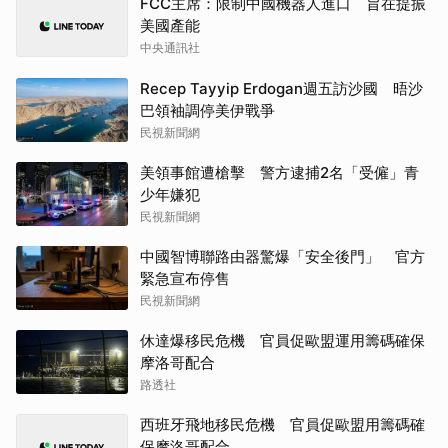
FCC主席：限制中國機器人進口 旨在提振
美國產能
中央通訊社
Recep Tayyip Erdogan週五訪沙國 晤沙
巴領袖調停美伊戰爭
民視新聞網
美領事館遭槍擊 警方逮捕2名「受僱」青
少年嫌犯
民視新聞網
中國智博聯路由器驚爆「安全後門」 官方
緊急宣布停售
民視新聞網
休達爆移民危機 官員促歐盟運用籌碼確保
摩洛哥配合
路透社
西班牙飛地移民危機 官員促歐盟用籌碼確
保摩洛哥配合