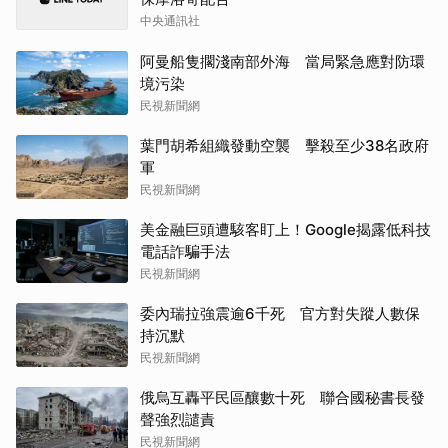
中央通訊社
阿曼船隻擱淺南部外海 當局緊急應對防環
境污染
民視新聞網
葉門胡希組織發動空襲 擊殺至少38名政府
軍
民視新聞網
美金融巨頭遭駭客盯上！Google揭露低科技
電話詐騙手法
民視新聞網
委內瑞拉強震逾6千死 官方對失蹤人數保
持沉默
民視新聞網
俄烏互轟平民區釀數十死 聯合國秘書長發
聲強烈譴責
民視新聞網