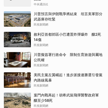
中央通訊社
川普預言與伊朗戰爭將結束 坦言美軍部分
武器庫存吃緊
民視新聞網
敘利亞首都郊區小巴遭置炸彈爆炸 釀2死
14傷
民視新聞網
川普擬簽署行政命令 限制生育旅遊與屬地
公民權
民視新聞網
美民主黨左翼崛起！進步派接連勝選引發黨
內路線風暴
民視新聞網
葉門內戰再起！胡希武裝飛彈襲擊政府軍
釀至少58死
民視新聞網