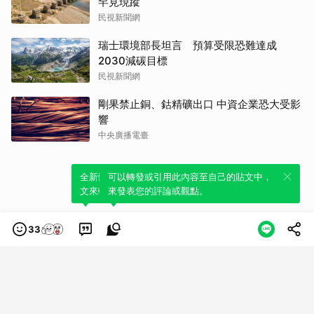
罕見現蹤
民視新聞網
瑞士環境部長坦言 預算受限恐難達成
2030減碳目標
民視新聞網
剛果禁止銅、鈷精礦出口 中資企業恐大受影
響
中央廣播電臺
全新體驗！一鍵引用此內容，透過發布貼
可以轉發或引用此內容至自己的貼文中，
文來輕鬆表達個人立場。
來發表您的評論或觀點。
33
類別
服務條款
隱私權政策
服務聲明
© LINE Plus Corporation