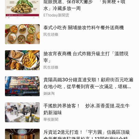
龍眼挑選、保存8大撇步 「剪果梗＋噴
水」冷藏多放一周
ETtoday新聞雲
泰式小吃夯 關埔搶攻竹科午餐外送商機
民生頭條
搶攻宵夜商機 台式炸雞升級主打「溫體現
宰」
民生頭條
貴陽高鐵30分鐘直達安順！顧府街百元吃遍
在地小吃，從早餐到宵夜一次滿足，堪稱貴
州「小吃王國」
姊妹淘
手搖飲跨界搶客！ 炒冰.茶香蛋撻.花生牛
奶新滋味
華視新聞
斥資近2億元打造！「宇方圓」信義區頂級
會所餐廳進駐微風松高！13間包廂結合精緻