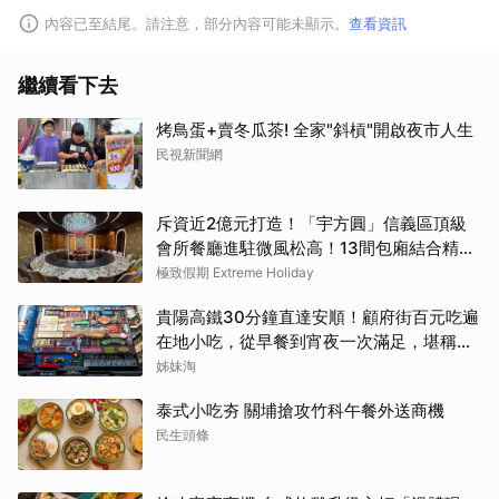
內容已至結尾。請注意，部分內容可能未顯示。
查看資訊
繼續看下去
烤鳥蛋+賣冬瓜茶! 全家"斜槓"開啟夜市人生
民視新聞網
斥資近2億元打造！「宇方圓」信義區頂級
會所餐廳進駐微風松高！13間包廂結合精緻
粵菜與社交娛樂
極致假期 Extreme Holiday
貴陽高鐵30分鐘直達安順！顧府街百元吃遍
在地小吃，從早餐到宵夜一次滿足，堪稱貴
州「小吃王國」
姊妹淘
泰式小吃夯 關埔搶攻竹科午餐外送商機
民生頭條