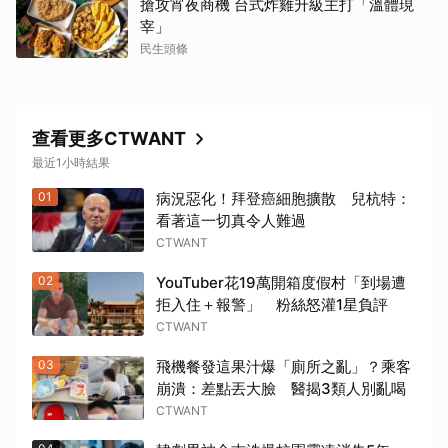
搶攻宵夜商機 台式炸雞升級主打「溫體現
宰」
民生頭條
查看更多CTWANT
最近1小時結果
01
病況惡化！拜登癌細胞擴散 兒杭特：
看著這一切真令人難過
CTWANT
02
YouTuber花19萬開箱度假村「到場遭
拒入住＋報警」 粉絲怒灌1星負評
CTWANT
03
飛機餐發這果汁爆「廁所之亂」？乘客
崩潰：差點丟大臉 醫揭3類人別亂喝
CTWANT