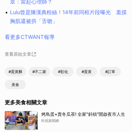
眾：當起心理師？
Lulu曾是陳漢典粉絲！14年前同框片段曝光 羞摸
胸肌還被拱「舌吻」
看更多CTWANT報導
查看原始文章
#蛋黃酥
#不二家
#彰化
#蛋黃
#訂單
美食
更多美食相關文章
01
烤鳥蛋+賣冬瓜茶! 全家"斜槓"開啟夜市人生
民視新聞網