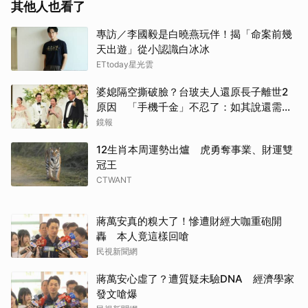
其他人也看了
專訪／李國毅是白曉燕玩伴！揭「命案前幾
天出遊」從小認識白冰冰
ETtoday星光雲
婆媳隔空撕破臉？台玻夫人還原長子離世2
原因 「手機千金」不忍了：如其說還需要
離開嗎？
鏡報
取消
12生肖本周運勢出爐 虎勇奪事業、財運雙
冠王
CTWANT
蔣萬安真的糗大了！慘遭財經大咖重砲開
轟 本人竟這樣回嗆
民視新聞網
蔣萬安心虛了？遭質疑未驗DNA 經濟學家
發文嗆爆