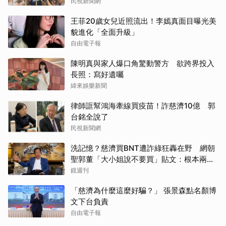
民視新聞網
王菲20歲女兒近照流出！李嫣真面目曝光美
貌進化「全面升級」
自由電子報
陳明真與家人爆口角驚動警方 欲跨界投入
長照：寫好遺囑
緯來娛樂新聞
律師誆幫鴻海牽線買疫苗！詐慈濟10億 郭
台銘全說了
民視新聞網
洗記憶？慈濟買BNT遭詐綠狂轟在野 網朝
聖郭董「大小姐說不要買」貼文：根本兩碼
事
鏡週刊
「慈濟為什麼這麼好騙？」 張景森點名顏博
文下台負責
自由電子報