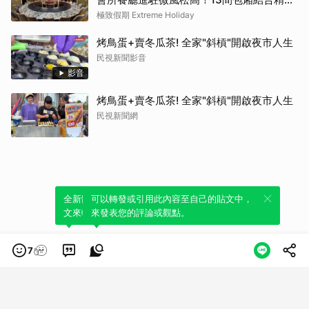
粵菜與社交娛樂
極致假期 Extreme Holiday
烤鳥蛋+賣冬瓜茶! 全家"斜槓"開啟夜市人生
民視新聞影音
影音
烤鳥蛋+賣冬瓜茶! 全家"斜槓"開啟夜市人生
民視新聞網
全新體驗！一鍵引用此內容，透過發布貼
可以轉發或引用此內容至自己的貼文中，
文來輕鬆表達個人立場。
來發表您的評論或觀點。
7
類別
服務條款
隱私權政策
服務聲明