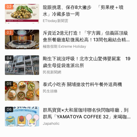
02
龍眼挑選、保存8大撇步 「剪果梗＋噴
水」冷藏多放一周
ETtoday新聞雲
03
斥資近2億元打造！「宇方圓」信義區頂級
會所餐廳進駐微風松高！13間包廂結合精緻
粵菜與社交娛樂
極致假期 Extreme Holiday
04
剛生下就沒呼吸！北市文山驚傳嬰屍案 19
歲生母提袋進派出所
民視新聞網
05
泰式小吃夯 關埔搶攻竹科午餐外送商機
民生頭條
06
群馬寶寶×大和屋珈琲聯名快閃咖啡廳，到
群馬「YAMATOYA COFFEE 32」來喝咖啡
吧
Japaholic