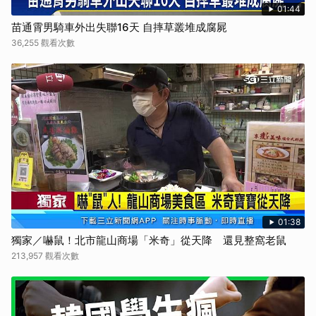
01:44
苗通霄男騎車外出失聯16天 自摔草叢堆成腐屍
36,255 觀看次數
01:38
獨家／嚇鼠！北市龍山商場「米奇」從天降 還見整窩老鼠
213,957 觀看次數