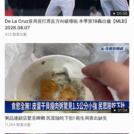
00:30
De La Cruz首局首打席反方向破壞砲 本季第19轟出爐【MLB】
2026.08.07
423 觀看次數
01:34
粥品連鎖店驚見蟑螂 民眾險吃下肚! 衛生局查出缺失
11,264 觀看次數