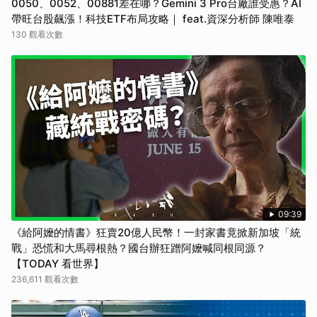
0050、0052、00881差在哪？Gemini 3 Pro台廠誰受惠？AI
帶旺台股飆漲！科技ETF布局攻略｜ feat.資深分析師 陳唯泰
130 觀看次數
09:39
《給阿嬤的情書》狂賣20億人民幣！一封家書竟掀新加坡「統
戰」恐慌和大馬尋根熱？國台辦狂蹭阿嬤喊同根同源？
【TODAY 看世界】
236,611 觀看次數