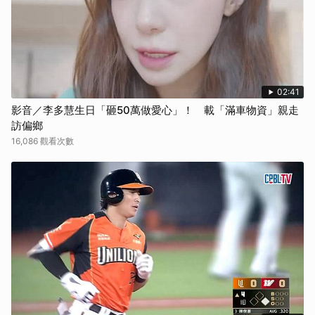
02:41
影音／李多慧生日「砸50萬做愛心」！ 載「滿車物資」親走
訪偏鄉
16,086 觀看次數