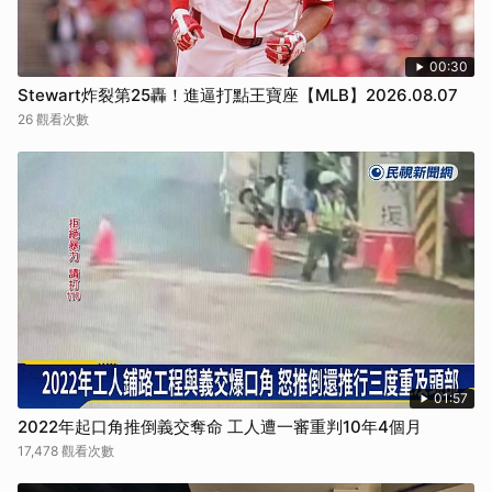
00:30
Stewart炸裂第25轟！進逼打點王寶座【MLB】2026.08.07
26 觀看次數
01:57
2022年起口角推倒義交奪命 工人遭一審重判10年4個月
17,478 觀看次數