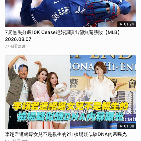
01:24
7局無失分飆10K Cease絕好調演出卻無關勝敗【MLB】
2026.08.07
77 觀看次數
01:08
李翊君遭網爆女兒不是親生的??! 檢場疑似驗DNA內幕曝光