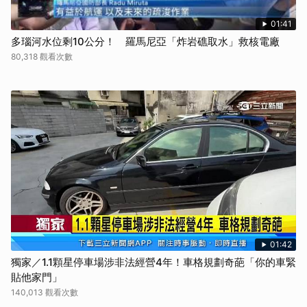
01:41
多瑙河水位剩10公分！ 羅馬尼亞「炸岩礁取水」救核電廠
80,318 觀看次數
01:42
獨家／1.1顆星停車場涉非法經營4年！車格規劃奇葩「你的車緊
貼他家門」
140,013 觀看次數