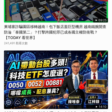
09:25
柬埔寨詐騙園區移轉越南！包下飯店蓋巨型機房 越南鐵腕開查
防淪「泰國第二」？打擊跨國犯罪已成各國主權防衛戰？
【TODAY 看世界】
241,491 觀看次數
14:10