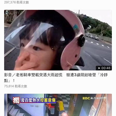
297,376 觀看次數
00:46
影音／老爸騎車雙載突遇大雨超慌 狠遭3歲萌娃嗆聲「冷靜
點」！
75,614 觀看次數