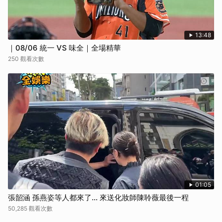
13:48
｜08/06 統一 VS 味全｜全場精華
250 觀看次數
01:05
張韶涵 孫燕姿等人都來了... 來送化妝師陳聆薇最後一程
50,285 觀看次數