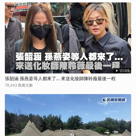
01:05
張韶涵 孫燕姿等人都來了... 來送化妝師陳聆薇最後一程
78,343 觀看次數