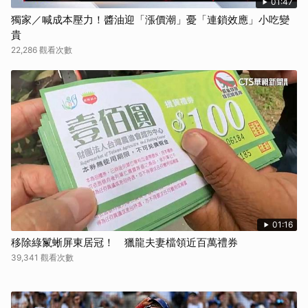
01:47
獨家／喊成本壓力！醬油迎「漲價潮」憂「連鎖效應」小吃變
貴
22,286 觀看次數
01:16
移除綠鬣蜥屏東居冠！ 獵龍夫妻檔領近百萬禮券
39,341 觀看次數