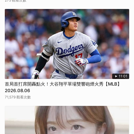
275 觀看次數
11:01
首局首打席開轟點火！大谷翔平單場雙響砲煙火秀【MLB】
2026.08.06
71,579 觀看次數