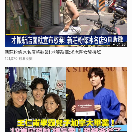
01:26
新莊粉條冰名店將歇業! 老饕敲碗:求老闆女兒接班
121,070 觀看次數