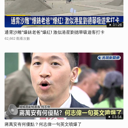
01:26
通霄沙雕"爆錶老爸"爆紅! 激似港星劉德華吸遊客打卡
62,662 觀看次數
03:54
蔣萬安有何優點？何志偉一句英文噴爆了