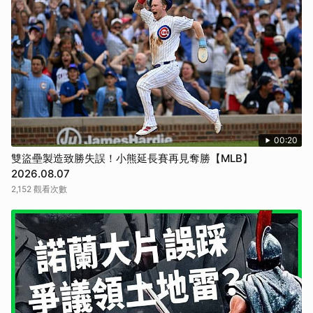
00:20
雙盜壘製造致勝失誤！小熊延長賽再見奪勝【MLB】
2026.08.07
2,152 觀看次數