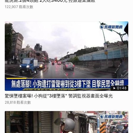
龍虎斑.2個4頭鮑 2人吃3400元 控旅遊業腐敗
122,907 觀看次數
01:48
驚悚墜樓案曝! 小狗從"3樓墜落" 警調監視器畫面全曝光
28,818 觀看次數