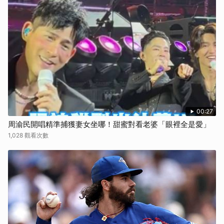
00:27
周渝民開唱精準捕獲妻女坐哪！甜蜜對看老婆「眼裡全是愛」
1,028 觀看次數