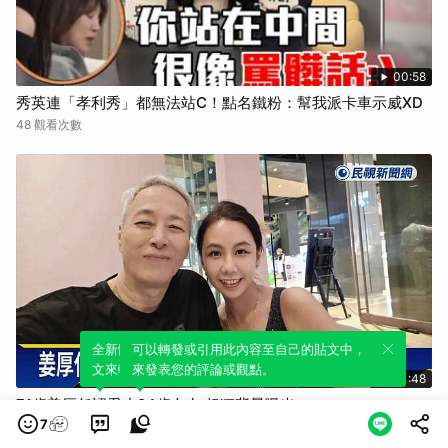
00:58
秀英連「孝利秀」都無法站C！點名鐵粉：幫我派卡車示威XD
48 觀看次數
全新體驗！一鍵引用此內容，透過發布貼
可以轉發或引用此內容至自己的貼文中，
文來輕鬆表達個人立場。
來發表您的評論或觀點。
01:48
71歲姜厚任認愛小24歲女友 超狂背景曝光
7
25 觀看次數