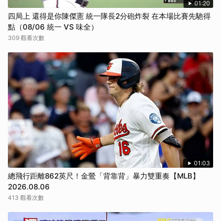
01:20
四局上 還得是你陳傑憲 統一隊長2分砲炸裂 在本場比賽先馳得
點（08/06 統一 VS 味全）
309 觀看次數
01:03
總飛行距離862英尺！金鶯「背靠背」暴力雙重奏【MLB】
2026.08.06
413 觀看次數