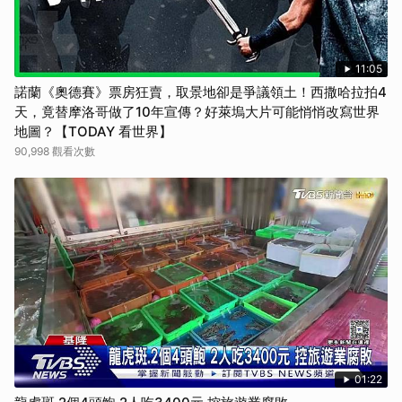
11:05
諾蘭《奧德賽》票房狂賣，取景地卻是爭議領土！西撒哈拉拍4
天，竟替摩洛哥做了10年宣傳？好萊塢大片可能悄悄改寫世界
地圖？【TODAY 看世界】
90,998 觀看次數
01:22