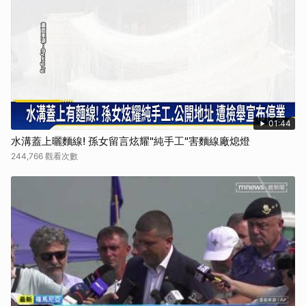
01:44
水溝蓋上曬麵線! 孫女留言炫耀"純手工"害麵線廠熄燈
244,766 觀看次數