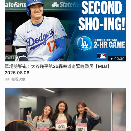
00:30
單場雙響砲！大谷翔平第26轟率道奇緊咬戰局【MLB】
2026.08.06
881 觀看次數