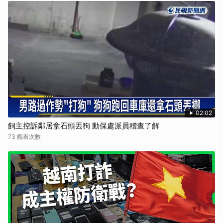
02:02
飼主控訴鄰居拿石頭丟狗 動保處派員稽查了解
73 觀看次數