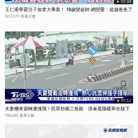
00:48
王仁甫學霸兒子加拿大畢業！ 18歲變超帥 網戀愛：超越爸爸了
303,570 觀看次數
01:33
夫妻機車迴轉遭撞飛！民眾秒圍三角錐 撐傘遮陽暖舉全錄下
166,650 觀看次數