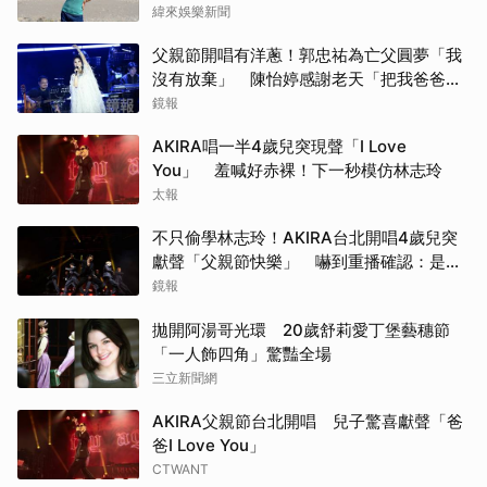
緯來娛樂新聞
父親節開唱有洋蔥！郭忠祐為亡父圓夢「我
沒有放棄」 陳怡婷感謝老天「把我爸爸還
給我」
鏡報
AKIRA唱一半4歲兒突現聲「I Love
You」 羞喊好赤裸！下一秒模仿林志玲
太報
不只偷學林志玲！AKIRA台北開唱4歲兒突
獻聲「父親節快樂」 嚇到重播確認：是我
兒子
鏡報
拋開阿湯哥光環 20歲舒莉愛丁堡藝穗節
「一人飾四角」驚豔全場
三立新聞網
AKIRA父親節台北開唱 兒子驚喜獻聲「爸
爸I Love You」
CTWANT