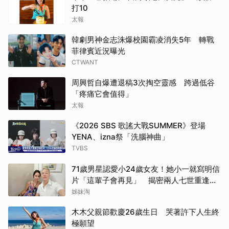
打10
太報
韓劇男神金志洙爆校園霸凌消失5年 轉戰
菲律賓近況曝光
CTWANT
周興哲自爆遭退稿3次掏空靈感 跨過低谷
「疼痛它會值得」
太報
《2026 SBS 歌謠大戰SUMMER》登場
YENA、izna祭「洗腦神曲」
TVBS
71歲男星認愛小24歲女友！她小一就寫明信
片「這輩子會再見」 揭密兩人七世重逢奇
緣
姊妹淘
木木父親節歡慶26歲生日 哭著許下人生終
極願望