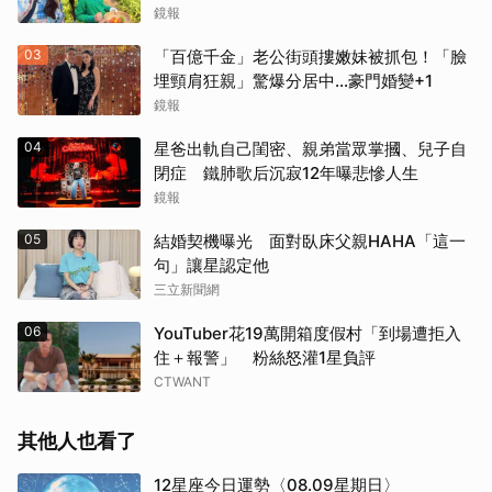
個
鏡報
03
「百億千金」老公街頭摟嫩妹被抓包！「臉
埋頸肩狂親」驚爆分居中...豪門婚變+1
鏡報
04
星爸出軌自己閨密、親弟當眾掌摑、兒子自
閉症 鐵肺歌后沉寂12年曝悲慘人生
鏡報
05
結婚契機曝光 面對臥床父親HAHA「這一
句」讓星認定他
三立新聞網
06
YouTuber花19萬開箱度假村「到場遭拒入
住＋報警」 粉絲怒灌1星負評
CTWANT
其他人也看了
12星座今日運勢〈08.09星期日〉