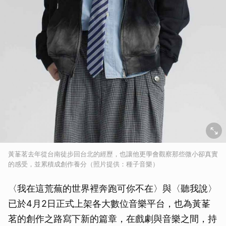
黃莑茗去年從台南徒步回台北的經歷，也讓他更學會觀察那些微小卻真實
的感受，並累積成創作養分（照片提供：種子音樂）
〈我在這荒蕪的世界裡奔跑可你不在〉與〈聽我說〉
已於4月2日正式上架各大數位音樂平台，也為黃莑
茗的創作之路寫下新的篇章，在戲劇與音樂之間，持