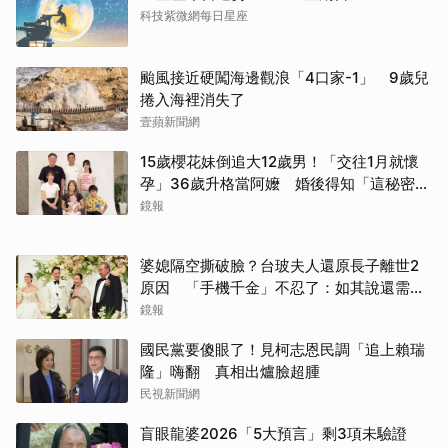
取消
科技紫微網每日星座
颱風接近硬闖海邊觀浪「4口家-1」 9歲兒
捲入海裡消失了
壹蘋新聞網
15歲櫻花妹倒追大12歲男！「交往1月就懷
孕」36歲升格當阿嬤 婚後得知「這秘密」
傻眼了
鏡報
婆媳隔空撕破臉？台玻夫人還原長子離世2
原因 「手機千金」不忍了：如其說還需要
離開嗎？
鏡報
國民黨要傻眼了！見柯志恩民調「追上賴瑞
隆」嗨翻 真相出爐臉超腫
民視新聞網
盲眼龍婆2026「5大預言」剩3項未驗證