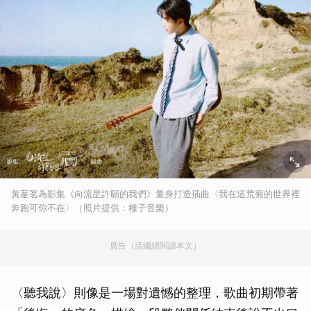
黃莑茗為影集《向流星許願的我們》量身打造插曲〈我在這荒蕪的世界裡
奔跑可你不在〉（照片提供：種子音樂）
廣告（請繼續閱讀本文）
〈聽我說〉則像是一場對遺憾的整理，歌曲初期帶著