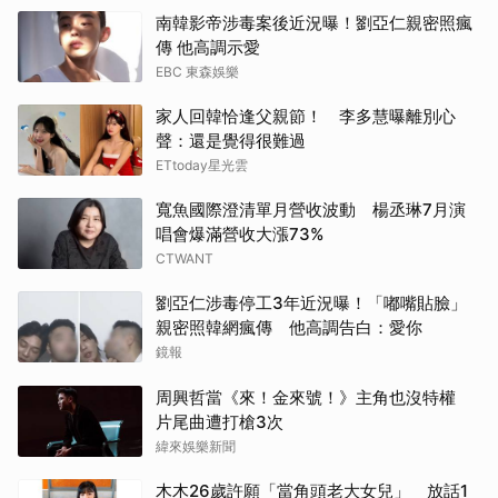
南韓影帝涉毒案後近況曝！劉亞仁親密照瘋
傳 他高調示愛
EBC 東森娛樂
家人回韓恰逢父親節！ 李多慧曝離別心
聲：還是覺得很難過
ETtoday星光雲
寬魚國際澄清單月營收波動 楊丞琳7月演
唱會爆滿營收大漲73%
CTWANT
劉亞仁涉毒停工3年近況曝！「嘟嘴貼臉」
親密照韓網瘋傳 他高調告白：愛你
鏡報
周興哲當《來！金來號！》主角也沒特權
片尾曲遭打槍3次
緯來娛樂新聞
木木26歲許願「當角頭老大女兒」 放話1