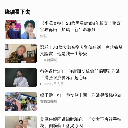
繼續看下去
《半澤直樹》56歲男星離婚8年報喜！驚喜
宣布再婚 加碼：新生命報到
鏡報
噩耗！70歲大咖音樂人驚傳猝逝 妻悲痛發
文證實：他是我一生摯愛
三立新聞網
爸爸過世3年 許富凱父親節開唱哭到崩潰
「滿臉眼淚鼻涕」超心疼
ETtoday星光雲
楊千霈一打二帶女兒出國 崩潰哭得極狼狽
壹蘋新聞網
姜厚任親回遭騙財騙色！「女友不會辣手摧
花」創演藝工會揭原因