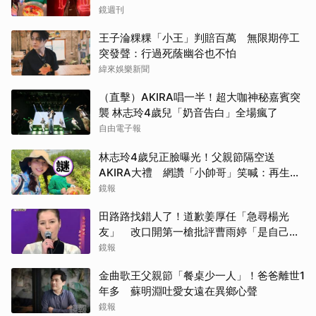
「披薩蛋糕」
鏡週刊
王子淪粿粿「小王」判賠百萬 無限期停工
突發聲：行過死蔭幽谷也不怕
緯來娛樂新聞
（直擊）AKIRA唱一半！超大咖神秘嘉賓突
襲 林志玲4歲兒「奶音告白」全場瘋了
自由電子報
林志玲4歲兒正臉曝光！父親節隔空送
AKIRA大禮 網讚「小帥哥」笑喊：再生一
個
鏡報
田路路找錯人了！道歉姜厚任「急尋楊光
友」 改口開第一槍批評曹雨婷「是自己太
衝動」
鏡報
金曲歌王父親節「餐桌少一人」！爸爸離世1
年多 蘇明淵吐愛女遠在異鄉心聲
鏡報