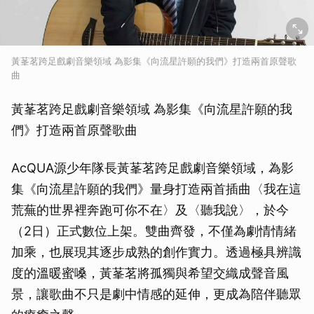
黃莑茗跨足戲劇音樂領域 為影集《向流星許願的我們》打造兩首原聲歌
曲
黃莑茗跨足戲劇音樂領域 為影集《向流星許願的我
們》打造兩首原聲歌曲
AcQUA源少年隊長黃莑茗跨足戲劇音樂領域，為影
集《向流星許願的我們》量身打造兩首插曲〈我在這
荒蕪的世界裡奔跑可你不在〉及〈聽我說〉，於今
（2日）正式數位上架。雙曲齊發，不僅為劇情情緒
加乘，也展現其逐步成熟的創作實力。透過極具辨識
度的溫暖蜜嗓，黃莑茗將孤獨與希望交織成聲音風
景，讓歌曲不只是劇中情感的延伸，更成為陪伴聽眾