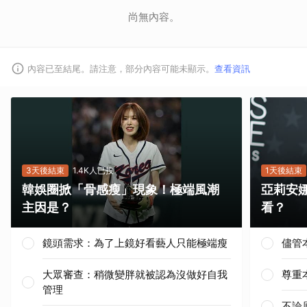
尚無內容。
內容已至結尾。請注意，部分內容可能未顯示。
查看資訊
3天後結束
1.4K人已投
1天後結束
韓娛圈掀「骨感瘦」現象！極端風潮
亞莉安
主因是？
看？
鏡頭需求：為了上鏡好看藝人只能極端瘦
儘管
大眾審查：稍微變胖就被認為沒做好自我
尊重
管理
不論