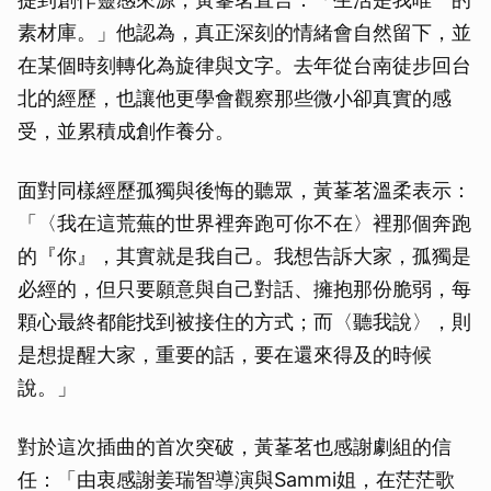
素材庫。」他認為，真正深刻的情緒會自然留下，並
在某個時刻轉化為旋律與文字。去年從台南徒步回台
北的經歷，也讓他更學會觀察那些微小卻真實的感
受，並累積成創作養分。
面對同樣經歷孤獨與後悔的聽眾，黃莑茗溫柔表示：
「〈我在這荒蕪的世界裡奔跑可你不在〉裡那個奔跑
的『你』，其實就是我自己。我想告訴大家，孤獨是
必經的，但只要願意與自己對話、擁抱那份脆弱，每
顆心最終都能找到被接住的方式；而〈聽我說〉，則
是想提醒大家，重要的話，要在還來得及的時候
說。」
對於這次插曲的首次突破，黃莑茗也感謝劇組的信
任：「由衷感謝姜瑞智導演與Sammi姐，在茫茫歌