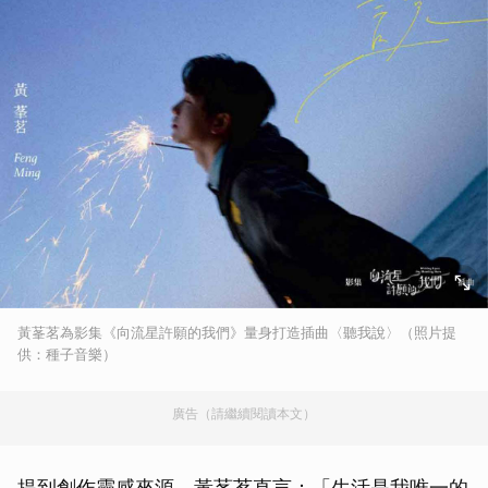
黃莑茗為影集《向流星許願的我們》量身打造插曲〈聽我說〉（照片提
供：種子音樂）
廣告（請繼續閱讀本文）
提到創作靈感來源，黃莑茗直言：「生活是我唯一的