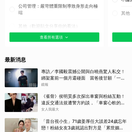
公司管理：嚴苛體重限制導致身形走向極
端
其他
其他（歡迎貼文分享你的看法）
查看所有選項
最新消息
專訪／李國毅震撼公開與白曉燕驚人私交！
綁架案前一個月還碰面 當爸後甘願「一輩
子」親自接送小孩
鏡報
《雀骨》侯明昊多次探出車窗與粉絲互動！
違反交通法規遭警方約談，「車窗心軟的
神」上熱搜
女人我最大
「昔台視小生」71歲姜厚任大談差24歲忘年
戀！粉絲女友3歲就認出對方是「累世姻