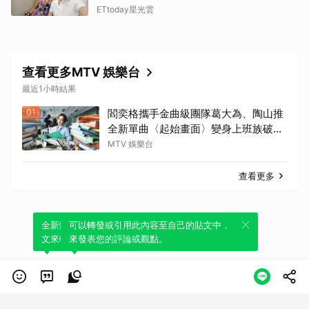
ETtoday星光雲
查看更多MTV 娛樂台
最近1小時結果
01
閻奕格攜手金曲級團隊葛大為、陶山推
全新單曲〈起始畫面〉變身上班族破關
冒險
MTV 娛樂台
查看更多
全新體驗！一鍵引用此內容，透過發布貼
可以轉發或引用此內容至自己的貼文中，
文來輕鬆表達個人立場。
來發表您的評論或觀點。
類別