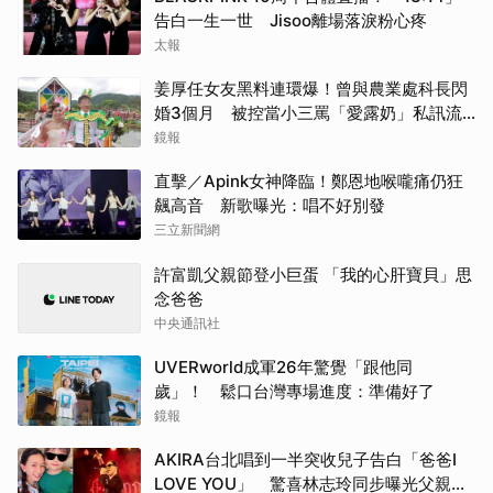
告白一生一世 Jisoo離場落淚粉心疼
太報
姜厚任女友黑料連環爆！曾與農業處科長閃
婚3個月 被控當小三罵「愛露奶」私訊流
出
鏡報
直擊／Apink女神降臨！鄭恩地喉嚨痛仍狂
飆高音 新歌曝光：唱不好別發
三立新聞網
許富凱父親節登小巨蛋 「我的心肝寶貝」思
念爸爸
中央通訊社
UVERworld成軍26年驚覺「跟他同
歲」！ 鬆口台灣專場進度：準備好了
鏡報
AKIRA台北唱到一半突收兒子告白「爸爸I
LOVE YOU」 驚喜林志玲同步曝光父親節