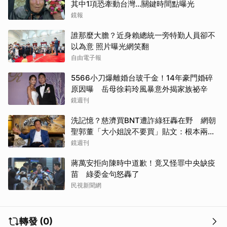
其中1項恐牽動台灣...關鍵時間點曝光
鏡報
誰那麼大膽？近身賴總統一旁特勤人員卻不
以為意 照片曝光網笑翻
自由電子報
5566小刀爆離婚台玻千金！14年豪門婚碎
原因曝 岳母徐莉玲風暴意外揭家族祕辛
鏡週刊
洗記憶？慈濟買BNT遭詐綠狂轟在野 網朝
聖郭董「大小姐說不要買」貼文：根本兩碼
事
鏡週刊
蔣萬安拒向陳時中道歉！竟又怪罪中央缺疫
苗 綠委金句怒轟了
民視新聞網
轉發 (0)