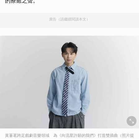
的療癒之聲。
廣告（請繼續閱讀本文）
黃莑茗跨足戲劇音樂領域 為《向流星許願的我們》打造雙插曲（照片提