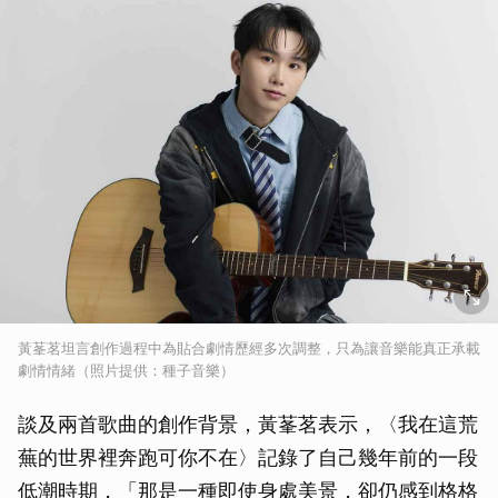
黃莑茗坦言創作過程中為貼合劇情歷經多次調整，只為讓音樂能真正承載
劇情情緒（照片提供：種子音樂）
談及兩首歌曲的創作背景，黃莑茗表示，〈我在這荒
蕪的世界裡奔跑可你不在〉記錄了自己幾年前的一段
低潮時期，「那是一種即使身處美景，卻仍感到格格