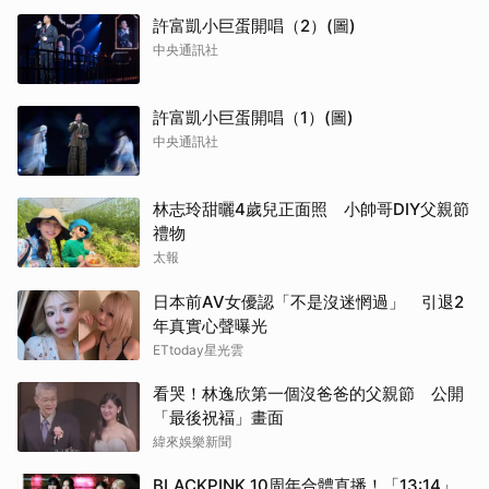
許富凱小巨蛋開唱（2）(圖)
中央通訊社
許富凱小巨蛋開唱（1）(圖)
中央通訊社
林志玲甜曬4歲兒正面照 小帥哥DIY父親節
禮物
太報
日本前AV女優認「不是沒迷惘過」 引退2
年真實心聲曝光
ETtoday星光雲
看哭！林逸欣第一個沒爸爸的父親節 公開
「最後祝褔」畫面
緯來娛樂新聞
BLACKPINK 10周年合體直播！「13:14」