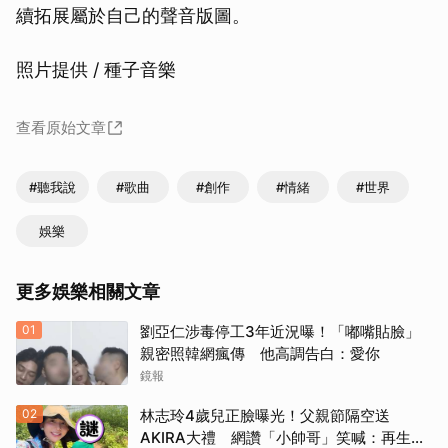
續拓展屬於自己的聲音版圖。
照片提供 / 種子音樂
查看原始文章
#聽我說
#歌曲
#創作
#情緒
#世界
娛樂
更多娛樂相關文章
01
劉亞仁涉毒停工3年近況曝！「嘟嘴貼臉」
親密照韓網瘋傳 他高調告白：愛你
鏡報
02
林志玲4歲兒正臉曝光！父親節隔空送
AKIRA大禮 網讚「小帥哥」笑喊：再生一