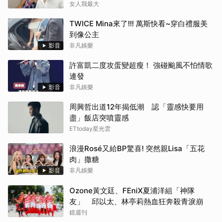
緣」
女人我最大
TWICE Mina來了!!! 萬斯快看~穿白禮服美
到像公主
影音
非凡娛樂
許富凱二度攻蛋變超瘦！ 強碰颱風不怕情歌
連發
影音
非凡娛樂
周興哲出道12年揭低潮 認「靈感快要用
盡」飯店突噴靈感
ETtoday星光雲
浪漫Rosé又給BP驚喜! 突然親Lisa「五花
肉」撒糖
影音
非凡娛樂
Ozone黃文廷、FEniX夏浦洋組「神隊
友」 邱以太、林亭莉熱血狂奔殺青淚崩
鏡週刊