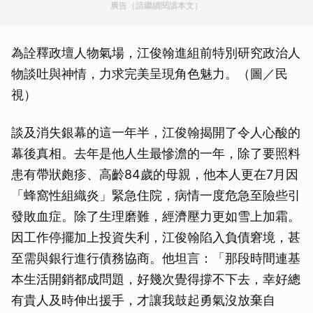
廣告（請繼續閱讀本文）
為詮釋政壇人物氣場，江俊翰進組前特別研究政治人
物談吐與神情，力求完美呈現角色魅力。（圖／民
視）
談及消失銀幕的這一年半，江俊翰揭開了令人心酸的
幕後真相。去年是他人生最慘澹的一年，除了要照料
患有帶狀皰疹、高齡84歲的母親，他本人更在7月因
「蜂窩性組織炎」緊急住院，病情一度危急至險些引
發敗血症。除了生理磨難，經濟壓力更如雪上加霜。
因工作停擺加上投資失利，江俊翰陷入負債窘境，甚
至需與銀行進行債務協商。他坦言：「那段時間連基
本生活開銷都成問題，好幾次覺得撐不下去，幸好總
有貴人及時伸出援手，才讓我鼓起勇氣沒放棄自