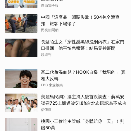
自由電子報
中國「這產品」闖關失敗！504包全遭查
扣 旅客下場慘了
民視新聞網
長髮陌生女「穿性感黑絲漁網內衣」在家門
口排回 他害怕急報警！結局竟神展開
鏡週刊
富二代兼混血兒？HOOK自爆「我男的」 真
相大反轉
EBC 東森娛樂
美麗島民調》換主持人後首次調查：蔣萬安
號召725上凱道被51.8%台北市民認為不成功
信傳媒
桃園小三偷吃主管喊「身體給你一天」！判
賠50萬