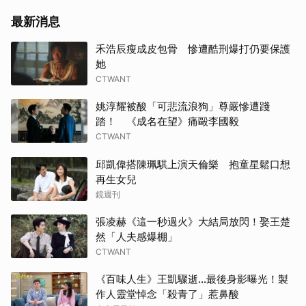
蘇志
最新消息
李星
禾浩辰瘦成皮包骨 慘遭酷刑爆打仍要保護
她
金高
CTWANT
高允
姚淳耀被酸「可悲流浪狗」尊嚴慘遭踐
踏！ 《成名在望》痛毆李國毅
柳樂
CTWANT
邱凱偉搭陳珮騏上演天倫樂 抱童星鬆口想
其他
再生女兒
鏡週刊
小栗
張凌赫《這一秒過火》大結局放閃！娶王楚
迪麗
然「人夫感爆棚」
CTWANT
金武
《百味人生》王凱驟逝…最後身影曝光！製
生田
作人靈堂悼念「殺青了」惹鼻酸