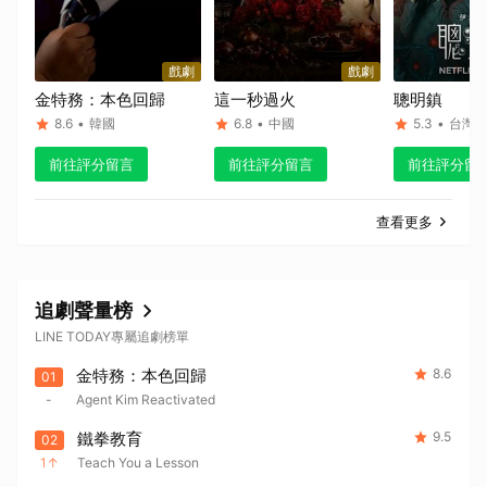
戲劇
戲劇
金特務：本色回歸
這一秒過火
聰明鎮
8.6
•
韓國
6.8
•
中國
5.3
•
台灣
前往評分留言
前往評分留言
前往評分留
查看更多
追劇聲量榜
LINE TODAY專屬追劇榜單
金特務：本色回歸
8.6
01
-
Agent Kim Reactivated
鐵拳教育
9.5
02
1
Teach You a Lesson