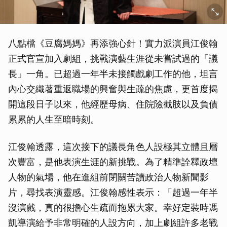
八點檔《豆腐媽媽》再添強心針！實力派演員江俊翰
正式官宣加入劇組，挑戰演藝生涯從未嘗試過的「議
長」一角。已超過一年半未接觸戲劇工作的他，坦言
內心交織著重返職場的興奮與生疏的焦慮，更首度揭
開這段日子以來，他經歷母病、住院險截肢以及負債
累累的人生至暗時刻。
江俊翰透露，這次接下的議長角色人設極其立體且層
次豐富，是他表演生涯的新挑戰。為了精準詮釋政壇
人物的氣場，他在進組前閉關苦讀政治人物新聞影
片，尋找表演靈感。江俊翰感性表示：「超過一年半
沒演戲，真的很擔心生疏而拖累大家。幸好定裝時馮
凱導演給予非常明確的人設方向，加上劇組許多老戰