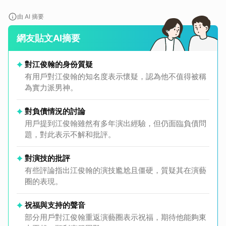
由 AI 摘要
網友貼文AI摘要
對江俊翰的身份質疑
有用戶對江俊翰的知名度表示懷疑，認為他不值得被稱
為實力派男神。
對負債情況的討論
用戶提到江俊翰雖然有多年演出經驗，但仍面臨負債問
題，對此表示不解和批評。
對演技的批評
有些評論指出江俊翰的演技尷尬且僵硬，質疑其在演藝
圈的表現。
祝福與支持的聲音
部分用戶對江俊翰重返演藝圈表示祝福，期待他能夠東