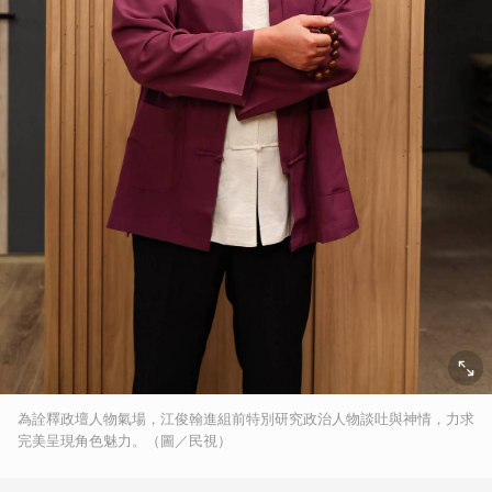
為詮釋政壇人物氣場，江俊翰進組前特別研究政治人物談吐與神情，力求
完美呈現角色魅力。（圖／民視）