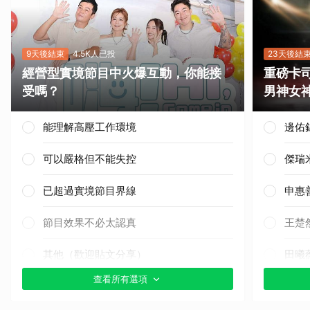
9天後結束
4.5K人已投
23天後結
經營型實境節目中火爆互動，你能接
重磅卡司
受嗎？
男神女
能理解高壓工作環境
邊佑
可以嚴格但不能失控
傑瑞
已超過實境節目界線
申惠
節目效果不必太認真
王楚
其他（歡迎貼文分享）
田曦
查看所有選項
朴恩