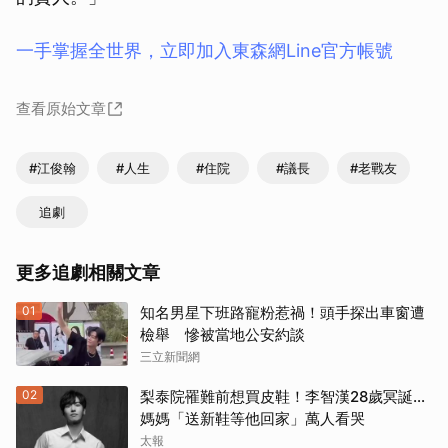
一手掌握全世界，立即加入東森網Line官方帳號
查看原始文章
#江俊翰
#人生
#住院
#議長
#老戰友
追劇
更多追劇相關文章
01
知名男星下班路寵粉惹禍！頭手探出車窗遭
檢舉 慘被當地公安約談
三立新聞網
02
梨泰院罹難前想買皮鞋！李智漢28歲冥誕…
媽媽「送新鞋等他回家」萬人看哭
太報