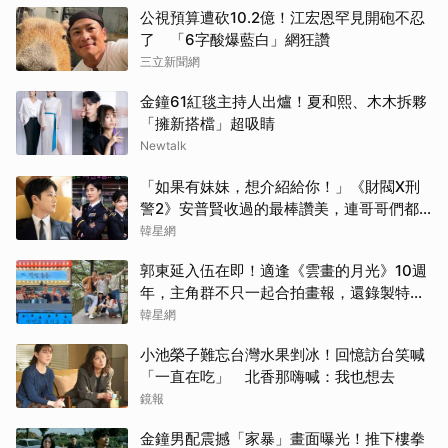
公視預算遭砍10.2億！江宏恩罕見開砲不忍
Jis
了 「6字酸爆藍白」網狂讚
三立新聞網
千黛
金鐘61紅毯主持人出爐！夏和熙、木木拆夥
「擁新搭檔」超吸睛
朴海
Newtalk
湯姆
「如果有妹妹，想介紹給你！」《財閥X刑
警2》安普賢收過的最棒讚美，連哥哥們都
許楠
認證的好品格～
韓星網
金宣
郭東延入伍在即！適逢《雲畫的月光》10週
年，主角群不只一起合拍畫報，還錄製特別
節目
韓星網
小池榮子難忘台灣水果剉冰！回憶訪台笑喊
「一直在吃」 北香那嗨喊：我也想去
鏡報
金鐘男配震撼「家暴」畫面曝光！推下樓拳