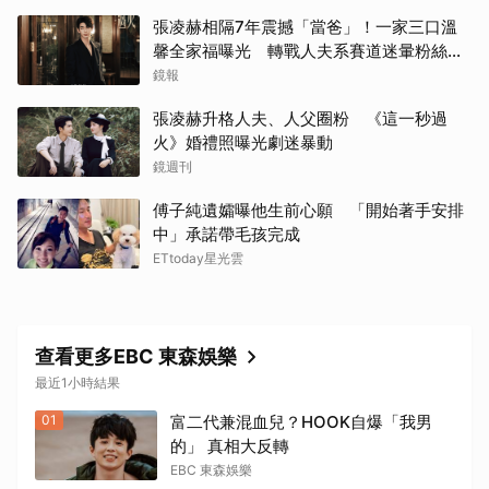
張凌赫相隔7年震撼「當爸」！一家三口溫
馨全家福曝光 轉戰人夫系賽道迷暈粉絲嗨
喊：直接結婚
鏡報
張凌赫升格人夫、人父圈粉 《這一秒過
火》婚禮照曝光劇迷暴動
鏡週刊
傅子純遺孀曝他生前心願 「開始著手安排
中」承諾帶毛孩完成
ETtoday星光雲
查看更多EBC 東森娛樂
最近1小時結果
01
富二代兼混血兒？HOOK自爆「我男
的」 真相大反轉
EBC 東森娛樂