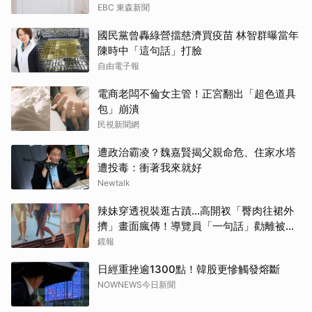
EBC 東森新聞
國民黨曾轟綠營擋慈濟買疫苗 林智群曝當年
陳時中「這句話」打臉
自由電子報
電商老闆不倫女主管！正宮翻出「超色道具
包」崩潰
民視新聞網
遭政治霸凌？魏嘉賢揭父親命危、住家水塔
遭投毒：衝著我來就好
Newtalk
辣妹穿透視裝逛古蹟…高開衩「臀肉往裙外
擠」畫面瘋傳！導覽員「一句話」勸離被狂
讚
鏡報
日經重挫逾1300點！韓股更慘觸發熔斷
NOWNEWS今日新聞