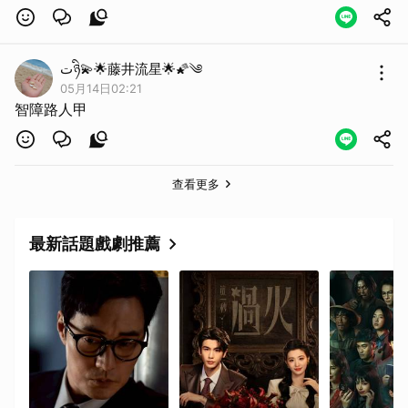
تཉི💫🌟藤井流星🌟🌠༄
05月14日02:21
智障路人甲
查看更多
最新話題戲劇推薦
取消