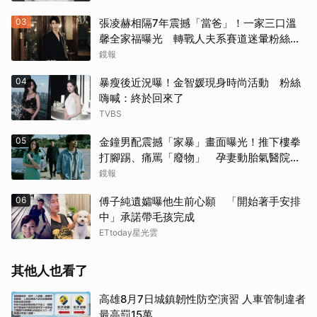
03
張凌赫相隔7年震撼「當爸」！一家三口溫
馨全家福曝光 轉戰人夫系賽道迷暈粉絲嗨
喊：直接結婚
鏡報
04
暴瘦後近況曝！金智媛現身時尚活動 粉絲
嗨喊：終於回來了
TVBS
05
金鐘男配震撼「家暴」畫面曝光！推下樓拳
打腳踢、痛罵「廢物」 孕妻動胎氣醫院爆
激烈衝突
鏡報
06
傅子純遺孀曝他生前心願 「開始著手安排
中」承諾帶毛孩完成
ETtoday星光雲
其他人也看了
高雄8月7日城鎮韌性防空演習 人車管制違者
最高罰15萬