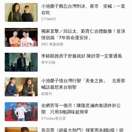
小池榮子難忘台灣剉冰、夜市 笑喊：一直
在吃
CTWANT
獨家直擊／邱以太、劉育仁合體飯撒！首演
情侶揭「7年前命運安排」
EBC 東森娛樂
李銘順挑房子舒服就好 陳姸霏一定要通風
青年日報
小池榮子憶台灣行變「美食之旅」 北香那
喊話最想來台朝聖
鏡週刊
全網苦等一個月！陳隨意滷肉食譜終於公
開 只用3種調味超簡單
ETtoday星光雲
吳宗憲《超級大熱門》揮軍周末8點檔！胡