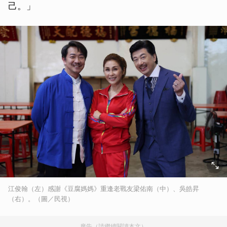
己。」
江俊翰（左）感謝《豆腐媽媽》重逢老戰友梁佑南（中）、吳皓昇
（右）。（圖／民視）
廣告（請繼續閱讀本文）