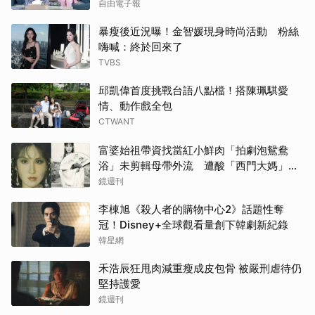
自由電子報
山下
暴瘦後近況曝！金智媛現身時尚活動 粉絲
嗨喊：終於回來了
張凌
TVBS
林智
邱凱偉首度挑戰台語八點檔！搭陳珮騏愛
情、動作戲全包
徐仁
CTWANT
IU
富婆始祖帶資找當紅小鮮肉「拍劇泡鴛鴦
浴」未剪輯母帶外流 遭酸「西門大媽」真
白鹿
實年齡曝
鏡週刊
李棟旭《殺人者的購物中心2》話題性奪
楊洋
冠！Disney+全球觀看量創下韓劇新紀錄
韓星網
戶田
禾浩辰狂甩肉減重瘦成皮包骨 被嚴刑虐待仍
山姆
堅持護愛
鏡週刊
Rai