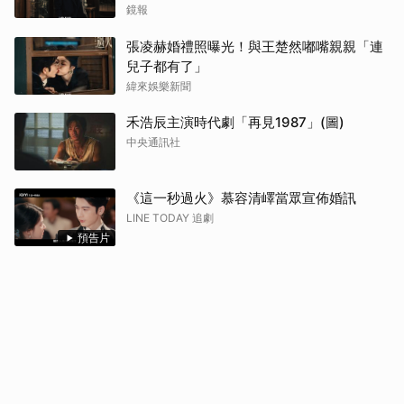
喊：直接結婚
鏡報
張凌赫婚禮照曝光！與王楚然嘟嘴親親「連
兒子都有了」
緯來娛樂新聞
禾浩辰主演時代劇「再見1987」(圖)
中央通訊社
《這一秒過火》慕容清嶧當眾宣佈婚訊
LINE TODAY 追劇
預告片