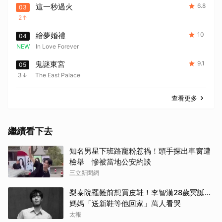
這一秒過火
6.8
03
2
繪夢婚禮
10
04
NEW
In Love Forever
鬼謎東宮
9.1
05
3
The East Palace
查看更多
繼續看下去
知名男星下班路寵粉惹禍！頭手探出車窗遭
檢舉 慘被當地公安約談
三立新聞網
梨泰院罹難前想買皮鞋！李智漢28歲冥誕…
媽媽「送新鞋等他回家」萬人看哭
太報