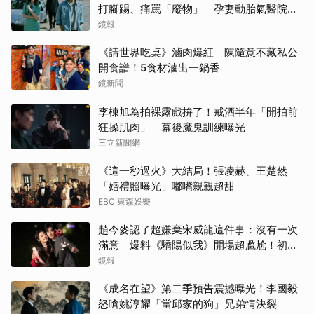
打腳踢、痛罵「廢物」 孕妻動胎氣醫院爆
激烈衝突
鏡報
《請世界吃桌》滷肉爆紅 陳隨意不藏私公
開食譜！5食材滷出一鍋香
鏡新聞
李棟旭為拍裸露戲拚了！戒酒半年「開拍前
狂操肌肉」 幕後魔鬼訓練曝光
三立新聞網
《這一秒過火》大結局！張凌赫、王楚然
「婚禮照曝光」嘟嘴親親超甜
EBC 東森娛樂
趙今麥認了超嫌棄宋威龍這件事：沒有一次
滿意 爆料《驕陽似我》開場超尷尬！初見
面就上演親密戲
鏡報
《成名在望》第二季預告震撼曝光！李國毅
怒嗆姚淳耀「當邱家的狗」兄弟情決裂