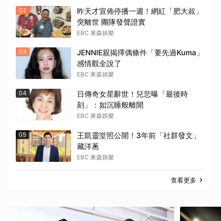
02
昨天才宣佈停播一週！網紅「肥大叔」
突離世 團隊發聲證實
EBC 東森娛樂
03
JENNIE親揭擇偶條件「要先過Kuma」
感情觀全說了
EBC 東森娛樂
04
日傳奇女星辭世！兒悲曝「最後時
刻」：如沉睡般離開
EBC 東森娛樂
05
王凱靈堂照公開！3年前「社群發文」
藏洋蔥
EBC 東森娛樂
查看更多