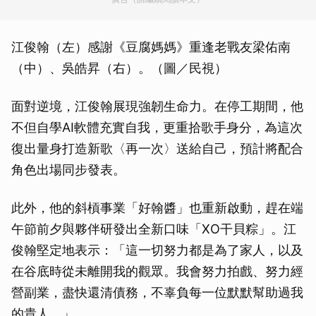
江俊翰（左）感謝《豆腐媽媽》重逢老戰友梁佑南
（中）、吳皓昇（右）。（圖／民視）
面對逆境，江俊翰展現強韌生命力。在停工期間，他
不但自學AI軟體充實自我，更重拾歌手身分，為這次
復出量身打造新歌〈再一次〉送給自己，預計將配合
角色出場同步發表。
此外，他的斜槓事業「好翰醬」也重新啟動，趕在端
午節前夕與夥伴研發出全新口味「XO干貝粽」。江
俊翰堅定地表示：「這一切努力都是為了家人，以及
在谷底時從未離開我的觀眾。我會努力拍戲、努力經
營副業，盡快還清債務，不辜負每一位默默幫助過我
的貴人。」