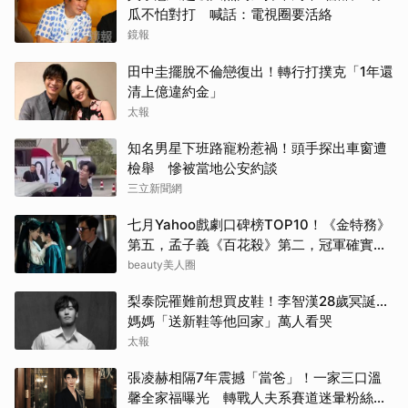
瓜不怕對打 喊話：電視圈要活絡
鏡報
田中圭擺脫不倫戀復出！轉行打撲克「1年還
清上億違約金」
太報
知名男星下班路寵粉惹禍！頭手探出車窗遭
檢舉 慘被當地公安約談
三立新聞網
七月Yahoo戲劇口碑榜TOP10！《金特務》
第五，孟子義《百花殺》第二，冠軍確實
紅！
beauty美人圈
梨泰院罹難前想買皮鞋！李智漢28歲冥誕…
媽媽「送新鞋等他回家」萬人看哭
太報
張凌赫相隔7年震撼「當爸」！一家三口溫
馨全家福曝光 轉戰人夫系賽道迷暈粉絲嗨