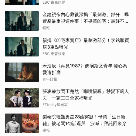
EBC 東森娛樂
金鐘視帝內心藏很深揭「最刺激」部分 曝
置產最重視這件事！不畏買凶宅：最好不要
知道
鏡報
親揭《凶宅專賣店》最刺激部分！李銘順買
房3重點曝光
EBC 東森娛樂
禾浩辰《再見1987》飾演斯文青年 癡心為
愛遭折磨
青年日報
張凌赫放閃王楚然「嘟嘴親親」秒變下廚人
夫 一家三口全家福曝光
ETtoday星光雲
梨泰院罹難男星28歲冥誕！母買「生日新
鞋」被老闆1句話逼哭 淚喊：拜託回來穿
鏡報