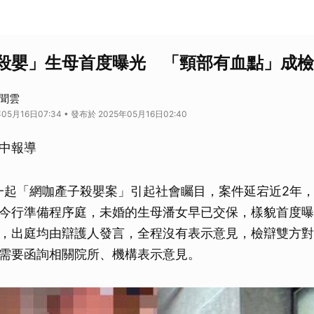
殺嬰」生母首度曝光 「頸部有血點」成檢
新聞雲
05月16日07:34 • 發布於 2025年05月16日02:40
中報導
年一起「網咖產子殺嬰案」引起社會矚目，案件延宕近2年
今行準備程序庭，未婚的生母潘女早已交保，樣貌首度曝
，出庭均由辯護人發言，全程沒有表示意見，檢辯雙方對
需要函詢相關院所、機構表示意見。