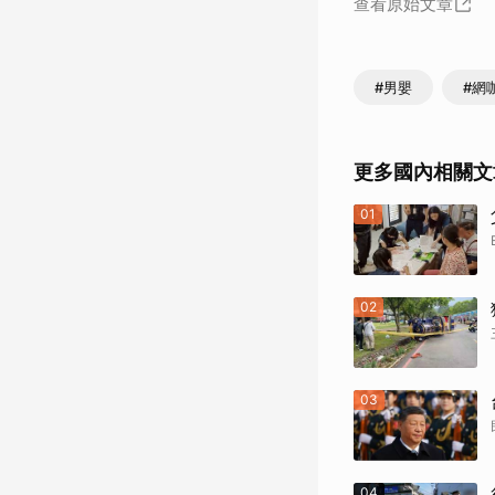
查看原始文章
#男嬰
#網
更多國內相關文
01
02
03
04