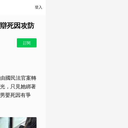
登入
辯死因攻防
訂閱
，由國民法官案轉
光，只見她綁著
男嬰死因有爭