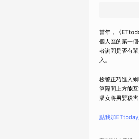
當年，《ETt
個人區的第一個
者詢問是否有單
入。
檢警正巧進入網
算隔間上方能互
潘女將男嬰殺害
點我加ETtod