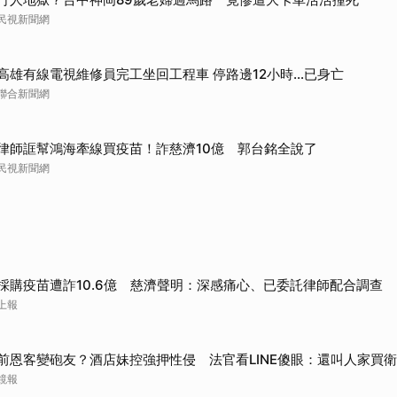
民視新聞網
高雄有線電視維修員完工坐回工程車 停路邊12小時…已身亡
聯合新聞網
律師誆幫鴻海牽線買疫苗！詐慈濟10億 郭台銘全說了
民視新聞網
採購疫苗遭詐10.6億 慈濟聲明：深感痛心、已委託律師配合調查
上報
前恩客變砲友？酒店妹控強押性侵 法官看LINE傻眼：還叫人家買
鏡報