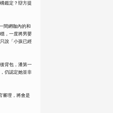
構鑑定？辯方提
下一間網咖內的和
穩，一度將男嬰
只說「小孩已經
後背包，潘第一
訊，仍認定她並非
官審理，將會是