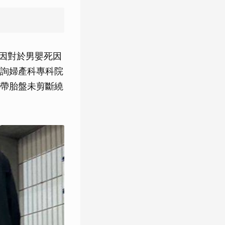
方因對於男嬰死因
詢婦產科專科院
帶胎盤未剪斷繞