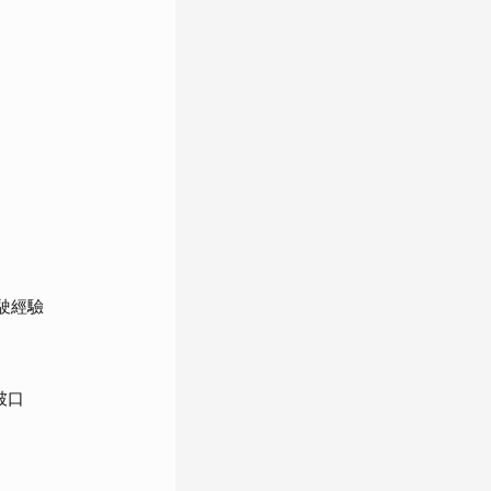
駛經驗
破口