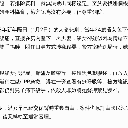
證，若排除資料，就無法做出同樣鑑定。至於要找哪個機
婦產科協會，檢方認為沒有必要，但尊重鈞院。
23年新年隔日（1月2日）的人倫悲劇，當年24歲潘女包
腹痛，直接在房內產下一名男嬰，潘女卻疑似因為情緒不
雙手掐脖、悶住口鼻方式涉嫌殺嬰，警方當時到場時，她
現潘女把嬰屍、胎盤及臍帶等，裝進黑色塑膠袋，再放入
辯稱在做CPR急救，蹲在一旁查看有無呼吸等。檢方複
卻仍對兒子痛下殺手，依殺人罪嫌將她聲押禁見獲准。
多，潘女早已經交保暫時重獲自由，案件也原訂由國民法
，後又轉軌至通常審理。