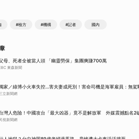
咖
#檢方
#機構
#記者
國內
章
父母、死者全被當人頭 「幽靈勞保」集團爽賺700萬
EBC 東森新聞
獨家／綠博小火車失控…害夫妻成死別！害命司機是海軍雇員：無駕
三立新聞網
台灣人危險！中國攻台「最大凶器」竟不是解放軍 外媒震撼點名2
民視新聞網
行人地獄？台中神岡89歲老婦過馬路 竟慘遭大卡車活活撞死