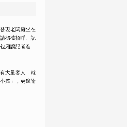
，發現老闆癱坐在
請櫃檯招呼。記
包廂讓記者進
有大量客人，就
小孩」，更遑論