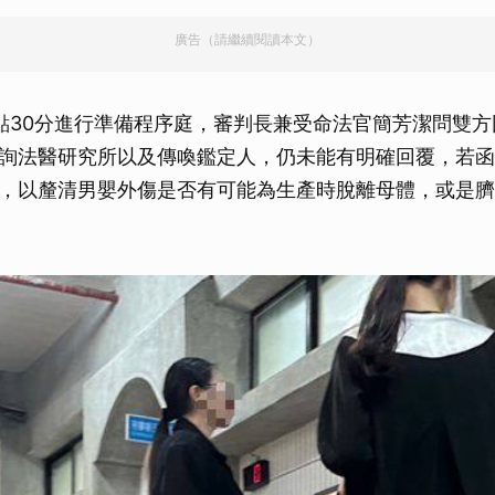
廣告（請繼續閱讀本文）
點30分進行準備程序庭，審判長兼受命法官簡芳潔問雙
詢法醫研究所以及傳喚鑑定人，仍未能有明確回覆，若函
，以釐清男嬰外傷是否有可能為生產時脫離母體，或是臍