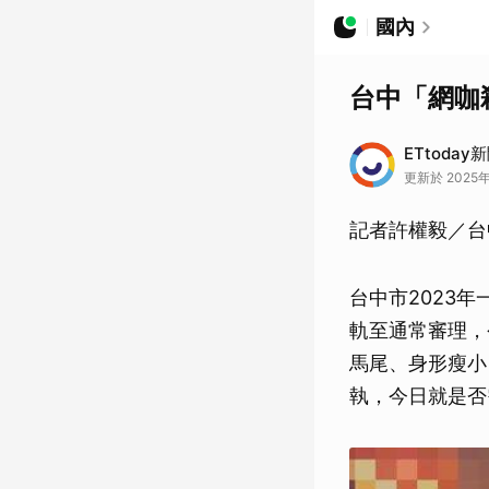
國內
台中「網咖
ETtoday
更新於 2025年
記者許權毅／台
台中市2023
軌至通常審理，
馬尾、身形瘦小
執，今日就是否