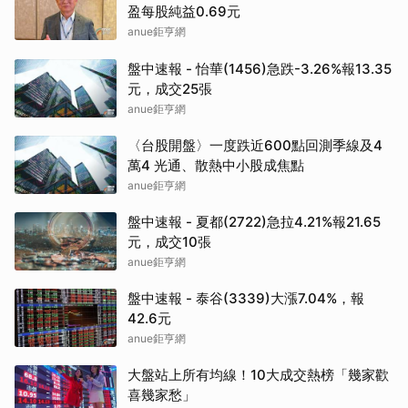
盈每股純益0.69元
anue鉅亨網
盤中速報 - 怡華(1456)急跌-3.26%報13.35
元，成交25張
anue鉅亨網
〈台股開盤〉一度跌近600點回測季線及4
萬4 光通、散熱中小股成焦點
anue鉅亨網
盤中速報 - 夏都(2722)急拉4.21%報21.65
元，成交10張
anue鉅亨網
盤中速報 - 泰谷(3339)大漲7.04%，報
42.6元
anue鉅亨網
大盤站上所有均線！10大成交熱榜「幾家歡
喜幾家愁」