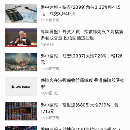
盤中速報 - 映泰(2399)急拉3.35%報41.5
元，成交3,940張
anue鉅亨網
專家看盤》外資大買、指數卻熄火？高檔震
盪看成交量 投信回補這些股
Newtalk
盤中速報 - 旺宏(2337)大漲7.23%，報126
元
anue鉅亨網
傳陸客在港投保收益需繳稅 香港保險股受衝
擊
中央通訊社
盤中速報 - 富世達(6805)大漲7.19%，報
1715元
anue鉅亨網
盤中速報 - 雃博(4106)急拉3.53%報24.7