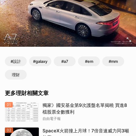
#設計
#galaxy
#a7
#em
#mm
理財
更多理財相關文章
01
獨家》國安基金第9次護盤名單揭曉 買進8
檔股票全數獲利
自由電子報
02
SpaceX火箭撞上月球！7倍音速威力同3噸