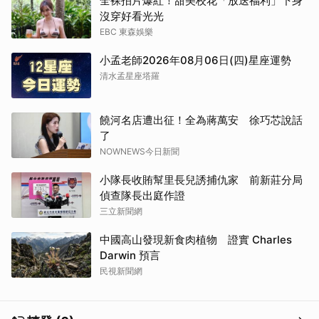
全裸拍片爆紅！甜美校花「放送福利」下身
沒穿好看光光
EBC 東森娛樂
小孟老師2026年08月06日(四)星座運勢
清水孟星座塔羅
饒河名店遭出征！全為蔣萬安 徐巧芯說話
了
NOWNEWS今日新聞
小隊長收賄幫里長兒誘捕仇家 前新莊分局
偵查隊長出庭作證
三立新聞網
中國高山發現新食肉植物 證實 Charles
Darwin 預言
民視新聞網