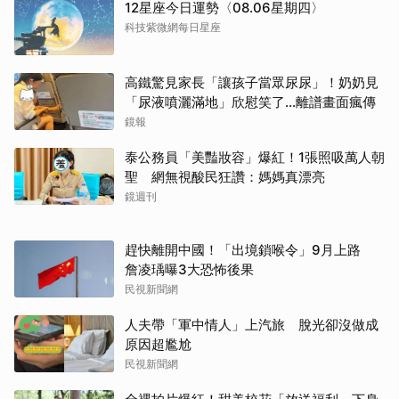
12星座今日運勢〈08.06星期四〉
科技紫微網每日星座
高鐵驚見家長「讓孩子當眾尿尿」！奶奶見
「尿液噴灑滿地」欣慰笑了…離譜畫面瘋傳
鏡報
泰公務員「美豔妝容」爆紅！1張照吸萬人朝
聖 網無視酸民狂讚：媽媽真漂亮
鏡週刊
趕快離開中國！「出境鎖喉令」9月上路
詹凌瑀曝3大恐怖後果
民視新聞網
人夫帶「軍中情人」上汽旅 脫光卻沒做成
原因超尷尬
民視新聞網