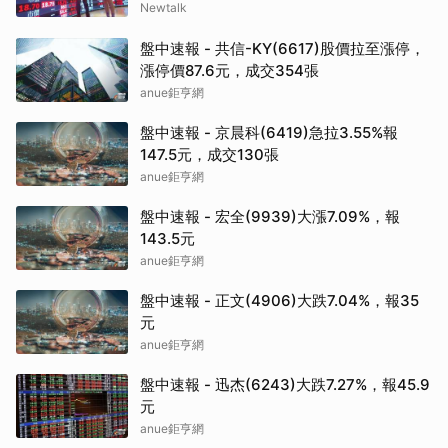
Newtalk
盤中速報 - 共信-KY(6617)股價拉至漲停，
漲停價87.6元，成交354張
anue鉅亨網
盤中速報 - 京晨科(6419)急拉3.55%報
147.5元，成交130張
anue鉅亨網
盤中速報 - 宏全(9939)大漲7.09%，報
143.5元
anue鉅亨網
盤中速報 - 正文(4906)大跌7.04%，報35
元
anue鉅亨網
盤中速報 - 迅杰(6243)大跌7.27%，報45.9
元
anue鉅亨網