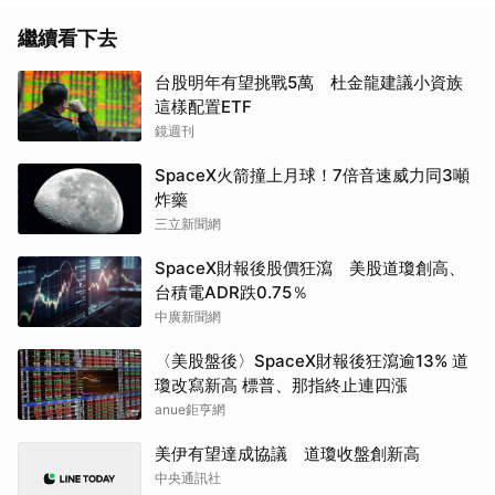
取消
繼續看下去
台股明年有望挑戰5萬 杜金龍建議小資族
這樣配置ETF
鏡週刊
SpaceX火箭撞上月球！7倍音速威力同3噸
炸藥
三立新聞網
SpaceX財報後股價狂瀉 美股道瓊創高、
台積電ADR跌0.75％
中廣新聞網
〈美股盤後〉SpaceX財報後狂瀉逾13% 道
瓊改寫新高 標普、那指終止連四漲
anue鉅亨網
美伊有望達成協議 道瓊收盤創新高
中央通訊社