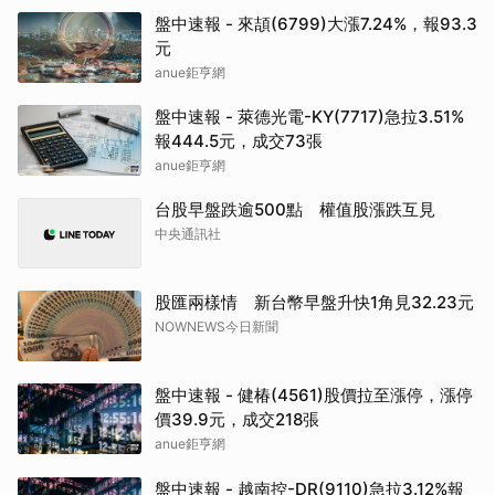
盤中速報 - 來頡(6799)大漲7.24%，報93.3
元
anue鉅亨網
盤中速報 - 萊德光電-KY(7717)急拉3.51%
報444.5元，成交73張
anue鉅亨網
台股早盤跌逾500點 權值股漲跌互見
中央通訊社
股匯兩樣情 新台幣早盤升快1角見32.23元
NOWNEWS今日新聞
盤中速報 - 健椿(4561)股價拉至漲停，漲停
價39.9元，成交218張
anue鉅亨網
盤中速報 - 越南控-DR(9110)急拉3.12%報