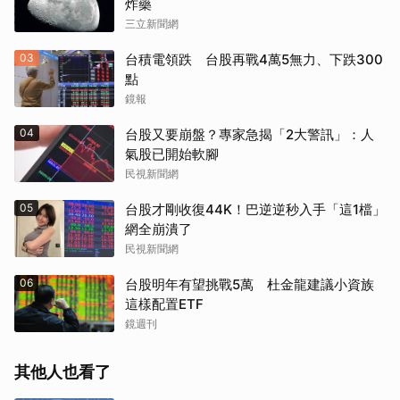
炸藥
三立新聞網
03
台積電領跌 台股再戰4萬5無力、下跌300
點
鏡報
04
台股又要崩盤？專家急揭「2大警訊」：人
氣股已開始軟腳
民視新聞網
05
台股才剛收復44K！巴逆逆秒入手「這1檔」
網全崩潰了
民視新聞網
06
台股明年有望挑戰5萬 杜金龍建議小資族
這樣配置ETF
鏡週刊
其他人也看了