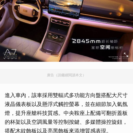
廣告（請繼續閱讀本文）
進入車內，該車採用雙輻式多功能方向盤搭配大尺寸
液晶儀表板以及懸浮式觸控螢幕，並在細節加入氣氛
燈，提升座艙科技質感。中央鞍座上配備可翻折蓋板
的杯架以及空調風量等控制按鍵、多媒體操控旋鈕，
搭配木紋飾板以及亮黑飾板來添增質感表現。