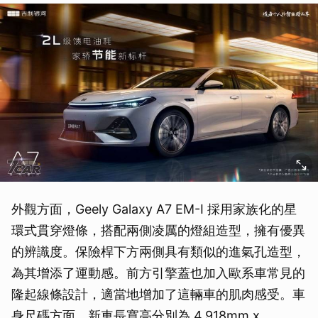
外觀方面，Geely Galaxy A7 EM-I 採用家族化的星
環式貫穿燈條，搭配兩側凌厲的燈組造型，擁有優異
的辨識度。保險桿下方兩側具有類似的進氣孔造型，
為其增添了運動感。前方引擎蓋也加入歐系車常見的
隆起線條設計，適當地增加了這輛車的肌肉感受。車
身尺碼方面，新車長寬高分別為 4,918mm x