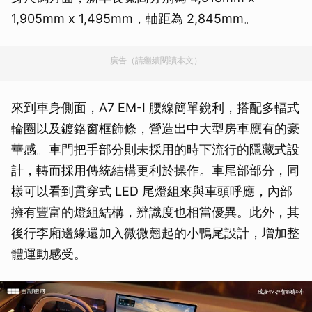
1,905mm x 1,495mm，軸距為 2,845mm。
廣告（請繼續閱讀本文）
來到車身側面，A7 EM-I 腰線簡單銳利，搭配多輻式
輪圈以及鍍鉻窗框飾條，營造出中大型房車應有的豪
華感。車門把手部分則未採用的時下流行的隱藏式設
計，轉而採用傳統結構更利於操作。車尾部部分，同
樣可以看到貫穿式 LED 尾燈組來與車頭呼應，內部
擁有豐富的燈組結構，辨識度也相當優異。此外，其
後行李廂邊緣還加入微微翹起的小鴨尾設計，增加整
體運動感受。