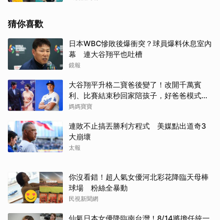
猜你喜歡
日本WBC慘敗後爆衝突？球員爆料休息室內
幕 連大谷翔平也吐槽
鏡報
大谷翔平升格二寶爸後變了！改開千萬賓
利、比賽結束秒回家陪孩子，好爸爸模式全
開
媽媽寶寶
連敗不止搞丟勝利方程式 美媒點出道奇3
大崩壞
太報
你沒看錯！超人氣女優河北彩花降臨天母棒
球場 粉絲全暴動
民視新聞網
仙氣日本女優降臨南台灣！8/14將擔任統一