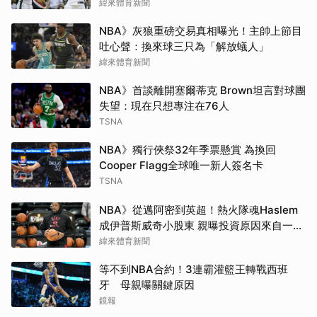
緯來體育新聞
NBA》灰狼重磅交易真相曝光！主帥上節目
吐心聲：換來球三只為「解放蟻人」
緯來體育新聞
NBA》首談離開塞爾蒂克 Brown坦言對球團
失望：現在只想專注在76人
TSNA
NBA》獨行俠祭32年季票懸賞 為換回
Cooper Flagg全球唯一新人簽名卡
TSNA
NBA》從邁阿密到英超！熱火隊魂Haslem
成伊普斯威奇小股東 親曝投資原因來自一句
口號
緯來體育新聞
等不到NBA合約！3連霸灌籃王轉戰西班
牙 母親曝關鍵原因
鏡報