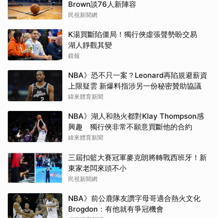
Brown談76人新陣容
民視新聞網
K湯買斷陷僵局！獨行俠虛張聲勢盼交易
湖人靜觀其變
鏡報
NBA》恐不只一案？Leonard再陷規避薪資
上限疑雲 新爆料指涉另一份秘密贊助協議
緯來體育新聞
NBA》湖人和熱火都對Klay Thompson感
興趣 獨行俠非常不願意買斷他的合約
緯來體育新聞
三屆扣籃大賽冠軍麥克朗將轉戰西班牙！新
東家老闆來頭不小
民視新聞網
NBA》前公鹿隊友讚字母哥適合熱火文化
Brogdon：有他就有爭冠機會