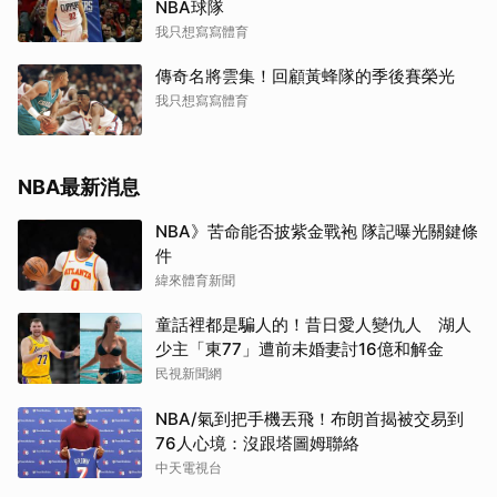
NBA球隊
我只想寫寫體育
傳奇名將雲集！回顧黃蜂隊的季後賽榮光
我只想寫寫體育
NBA最新消息
NBA》苦命能否披紫金戰袍 隊記曝光關鍵條
件
緯來體育新聞
童話裡都是騙人的！昔日愛人變仇人 湖人
少主「東77」遭前未婚妻討16億和解金
民視新聞網
NBA/氣到把手機丟飛！布朗首揭被交易到
76人心境：沒跟塔圖姆聯絡
中天電視台