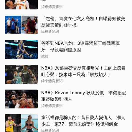
件
緯來體育新聞
「杰倫」首度在七六人亮相！自曝得知被交
易後震驚到砸手機
民視新聞網
等不到NBA合約！3連霸灌籃王轉戰西班
牙 母親曝關鍵原因
鏡報
NBA》灰狼重磅交易真相曝光！主帥上節目
吐心聲：換來球三只為「解放蟻人」
緯來體育新聞
NBA》Kevon Looney 耿耿於懷 準備把冠
軍經驗帶到湖人
緯來體育新聞
童話裡都是騙人的！昔日愛人變仇人 湖人
少主「東77」遭前未婚妻討16億和解金
民視新聞網