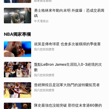
緯來體育新聞
勇士格林來年動向未明 外媒爆：恐成交易籌
碼
中天電視台
NBA獨家專欄
就算是傳奇球星 也會多次被橫掃的季後賽
我只想寫寫體育
盤點LeBron James生涯陷入0-3絕境的次
數
我只想寫寫體育
曾經輝煌且是冠軍大熱門的波特蘭拓荒者
我只想寫寫體育
隊史最強也沒能突破 那些從未拿過60勝的