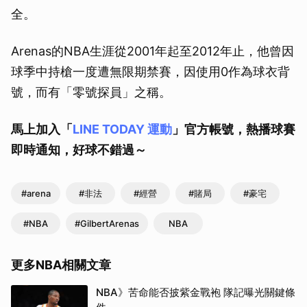
全。
Arenas的NBA生涯從2001年起至2012年止，他曾因
球季中持槍一度遭無限期禁賽，因使用0作為球衣背
號，而有「零號探員」之稱。
馬上加入「
LINE TODAY 運動
」官方帳號，熱播球賽
即時通知，好球不錯過～
#arena
#非法
#經營
#賭局
#豪宅
#NBA
#GilbertArenas
NBA
更多NBA相關文章
NBA》苦命能否披紫金戰袍 隊記曝光關鍵條