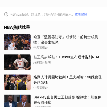
內容已至結尾。請注意，部分內容可能未顯示。
查看資訊
取消
NBA焦點球星
哈登「監視器防守」成箭靶！前騎士成員
嗆：滾去坐板凳
中天電視台
鞋王高掛球鞋！Tucker宣布退休告別NBA
緯來體育新聞
烙湖人球員圍堵裁判！里夫斯嗆：朝我臉吼
是想怎樣
中天電視台
Barkley直言勇士王朝落幕 嘴綠嗆：別像你
在火箭那樣