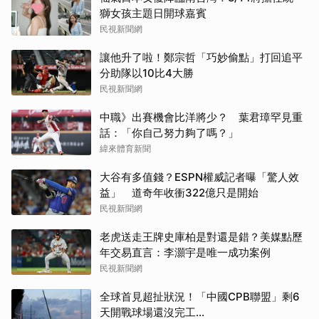
獅女孩主題日開球嘉賓
民視新聞網
讓他升了啦！鄭宗哲「巧妙偷點」打回追平
分助隊以10比4大勝
民視新聞網
中職》出賽機會比洋將少？ 葉君璋罕見重
話：「你自己努力夠了嗎？」
緯來體育新聞
大谷有多值錢？ESPN權威記者曝「驚人效
益」 道奇年收衝322億只是開始
民視新聞網
老虎送走王牌史庫柏是對還是錯？美媒點歷
年交易直言：李灝宇是唯一成功案例
民視新聞網
全球首見超扯狀況！「中國CPB聯盟」剩6
天開戰球場還沒完工...