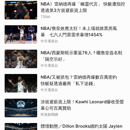
NBA》雷納德再爆「幽靈代言」 快艇遭指控
透過第3方規避薪資上限
TSNA
NBA/詹皇效應太狂！未上場就掀票房風
暴 七六人門票需求暴增1454%
中天電視台
NBA/西蒙斯暗示重返76人？曬詹皇簽名鞋
「隔空示好」
中天電視台
NBA/又被抓包？雷納德再爆數百萬密約
快艇疑透過廠商「私下送錢」
中天電視台
涉規避薪資上限！Kawhi Leonard爆收受螢
幕公司百萬贊助
民視新聞網
體壇動態／Dillon Brooks續約太陽 Jaylen