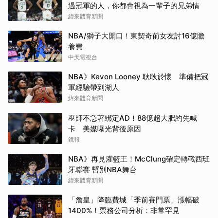
過冠軍的人，你都會視為一輩子的兄弟情
緯來體育新聞
NBA/獅子大開口！東契奇前女友討16億贍
養費
中天電視台
NBA》Kevon Looney 耿耿於懷 準備把冠
軍經驗帶到湖人
緯來體育新聞
巫師不急著綁定AD！88億超大肥約先喊
卡 美媒曝光背後原因
鏡報
NBA》再見灌籃王！McClung確定轉戰西班
牙聯賽 暫別NBA舞台
緯來體育新聞
「詹皇」降臨費城「季前賽門票」漲幅破
1400%！票務公司分析：非常罕見