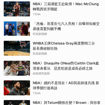
NBA》三屆灌籃王赴歐洲！Mac McClung
轉戰西班牙職籃
TSNA
「杰倫」首度在七六人亮相！自曝得知被交
易後震驚到砸手機
民視新聞網
WNBA王牌Chelsea Gray兩度壓哨三分
延長賽絕殺狂熱
民視新聞網
NBA》Shaquille ONeal對Caitlin Clark處
境發表看法 惡意犯規是成長必經之路
緯來體育新聞
NBA》續約不是現在！AD與巫師達共識 新
球季開打後再談
TSNA
NBA》與Tatum關係生變？Brown：與你拿