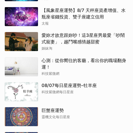
【風象星座運勢】8/7 天秤座資產增值、水
瓶座省錢投資、雙子座建立信用
太報
愛妳才故意跟妳吵！這3星座男最愛「吵鬧
式寵妻」，越鬥嘴感情越甜蜜
姊妹淘
心測：從你嚮往的客廳，看出你的職場翻身
運！
科技紫微網
08/07每日星座運勢-牡羊座
科技紫微網每日星座
巨蟹座運勢
靈機文化每日星座