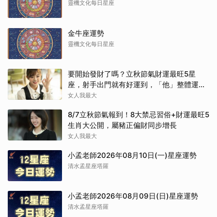
靈機文化每日星座
金牛座運勢
靈機文化每日星座
要開始發財了嗎？立秋節氣財運最旺5星
座，射手出門就有好運到，「他」整體運勢
將走上坡
女人我最大
8/7立秋節氣報到！8大禁忌習俗+財運最旺5
生肖大公開，屬豬正偏財同步增長
女人我最大
小孟老師2026年08月10日(一)星座運勢
清水孟星座塔羅
小孟老師2026年08月09日(日)星座運勢
清水孟星座塔羅