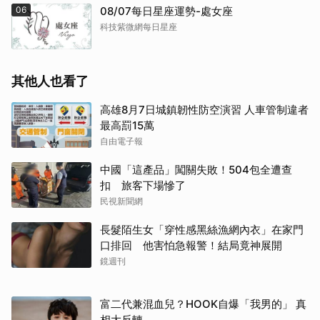
06
08/07每日星座運勢-處女座
科技紫微網每日星座
其他人也看了
高雄8月7日城鎮韌性防空演習 人車管制違者
最高罰15萬
自由電子報
中國「這產品」闖關失敗！504包全遭查
扣 旅客下場慘了
民視新聞網
長髮陌生女「穿性感黑絲漁網內衣」在家門
口排回 他害怕急報警！結局竟神展開
鏡週刊
富二代兼混血兒？HOOK自爆「我男的」 真
相大反轉