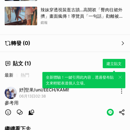
辣妹穿透視裝逛古蹟…高開衩「臀肉往裙外
擠」畫面瘋傳！導覽員「一句話」勸離被狂
讚
鏡報
轉發 (0)
貼文 (1)
建立貼文
最新
熱門
全新體驗！一鍵引用此內容，透過發布貼
文來輕鬆表達個人立場。
妤|堅果/uni/EECH/KAMI!
06月13日02:38
參考用
繼續看下去