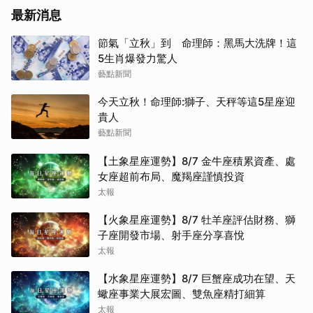
最新消息
節氣「立秋」到 命理師：黑馬大洗牌！這
5生肖爆發力驚人
藝點新聞
今天立秋！命理師:獅子、天秤等這5星座迎
貴人
藝點新聞
【土象星座運勢】8/7 金牛座積累資產、處
女座超前布局、魔羯座謹慎投資
太報
【火象星座運勢】8/7 牡羊座評估財務、獅
子座開發市場、射手座分享喜悅
太報
【水象星座運勢】8/7 巨蟹座成功在望、天
蠍座事業大展宏圖、雙魚座精打細算
太報