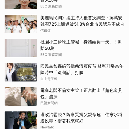
EBC 東森娛樂
美麗島民調》換主持人後首次調查：蔣萬安
號召725上凱道被51.8%台北市民認為不成功
信傳媒
桃園小三偷吃主管喊「身體給你一天」！判
賠50萬
EBC 東森新聞
國民黨曾轟綠營擋慈濟買疫苗 林智群曝當年
陳時中「這句話」打臉
自由電子報
電商老闆不倫女主管！正宮翻出「超色道具
包」崩潰
民視新聞網
遭政治霸凌？魏嘉賢揭父親命危、住家水塔
遭投毒：衝著我來就好
Newtalk