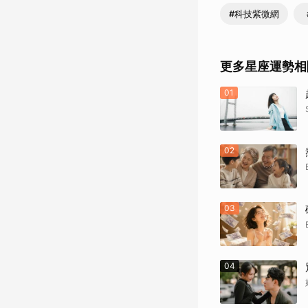
#科技紫微網
更多星座運勢相
01
02
03
04