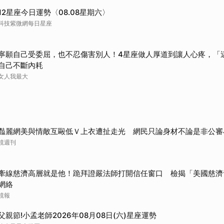
取消
12星座今日運勢〈08.08星期六〉
科技紫微網每日星座
寧願自己受委屈，也不忍傷害別人！4星座做人厚道到讓人心疼，「
自己不斷內耗
女人我最大
豔麗網美與情敵互毆低Ｖ上衣遭扯走光 網民只論身材不論是非公審
鏡週刊
牽線慈濟高層就是他！跪拜證嚴法師打開信任窗口 檢揭「美國慈濟
網絡
鏡報
父親節!小孟老師2026年08月08日(六)星座運勢