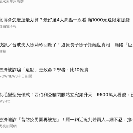
清水孟星座塔羅
文博會怎麼逛最划算？最好逛4大亮點一次看 滿1000元送限定提袋
自由電子報
快訊／台玻夫人徐莉玲回應了！還原長子徐子翔離世真相 痛陷「巨
鏡報
慈濟被詐騙「這點」更致命？學者：比10億貴
NOWNEWS今日新聞
剃毛變聖光儀式！西伯利亞貓閉眼站立宛如升天 9500萬人看傻：
Styletc
慈濟遭詐「昔防疫男團再被挖」！羅一鈞近況判若兩人…網不忍：擔
民視新聞網