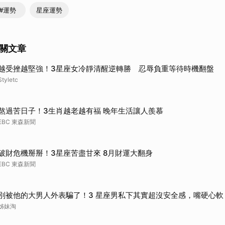
#運勢
星座運勢
關文章
越受挫越堅強！3星座女冷靜清醒逆轉勝 忍辱負重等待時機翻盤
Styletc
熬過苦日子！3生肖越老越有福 晚年生活讓人羨慕
EBC 東森新聞
破財危機掰掰！3星座苦盡甘來 8月財運大翻身
EBC 東森新聞
別被他的大男人外表騙了！3 星座男私下其實超沒安全感，嘴硬心軟
姊妹淘