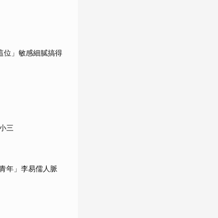
這位」敏感細膩搞得
小三
青年」李易儒人脈