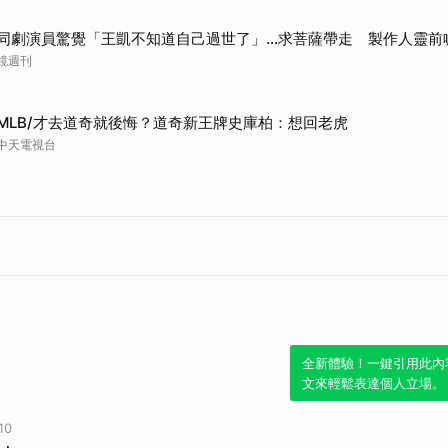
同劇演員驚覺「王凱不知道自己過世了」...求菩薩帶走 製作人靈前
鏡週刊
MLB/才去道奇就後悔？道奇新王牌史庫柏：想回老虎
中天電視台
全新體驗！一鍵引用此內
文來輕鬆表達個人立場。
10