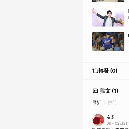
轉發 (0)
貼文 (1)
最新
熱門
友君
06月02日21: