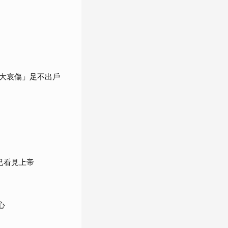
大哀傷」足不出戶
已看見上帝
心