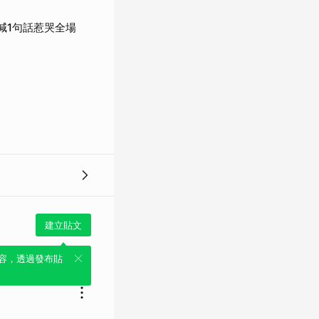
喊1句話惹哭全場
建立貼文
容，透過發布貼