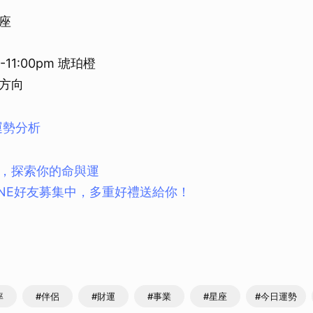
座
11:00pm 琥珀橙
方向
運勢分析
，探索你的命與運
INE好友募集中，多重好禮送給你！
率
#伴侶
#財運
#事業
#星座
#今日運勢