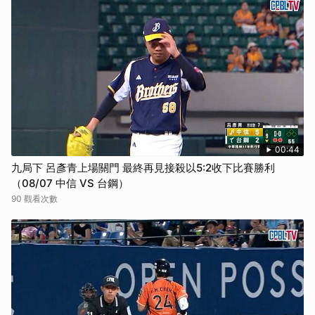
00:44
九局下 呂彥青上場關門 最終再見接殺以5:2收下比賽勝利
（08/07 中信 VS 台鋼）
90 觀看次數