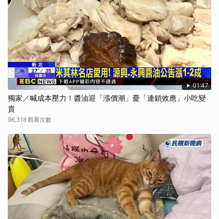
01:47
獨家／喊成本壓力！醬油迎「漲價潮」憂「連鎖效應」小吃變
貴
96,318 觀看次數