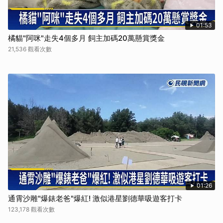
01:53
橘貓"阿咪"走失4個多月 飼主加碼20萬懸賞獎金
21,536 觀看次數
01:26
通霄沙雕"爆錶老爸"爆紅! 激似港星劉德華吸遊客打卡
123,178 觀看次數