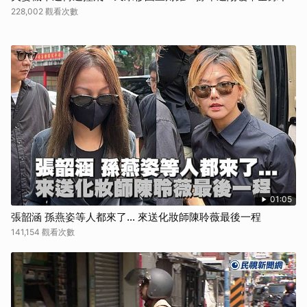
228,002 觀看次數
01:05
張韶涵 孫燕姿等人都來了... 來送化妝師陳聆薇最後一程
141,154 觀看次數