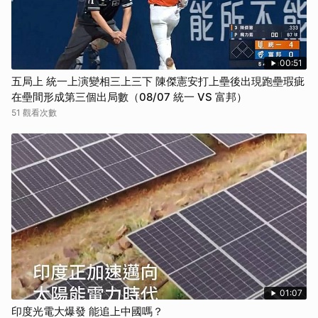
00:51
五局上 統一上演變相三上三下 陳傑憲安打上壘後出現跑壘瑕疵
在壘間形成第三個出局數（08/07 統一 VS 富邦）
51 觀看次數
01:07
印度光電大爆發 能追上中國嗎？