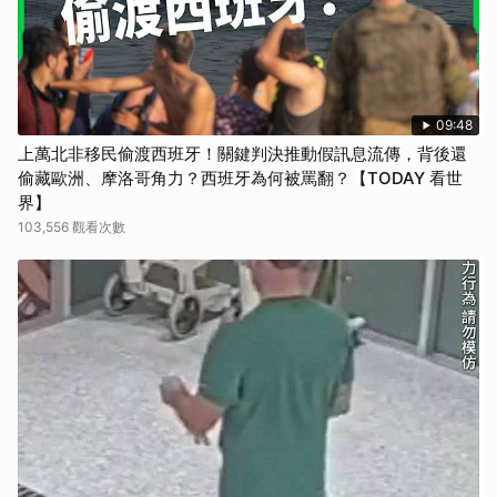
09:48
上萬北非移民偷渡西班牙！關鍵判決推動假訊息流傳，背後還
偷藏歐洲、摩洛哥角力？西班牙為何被罵翻？【TODAY 看世
界】
103,556 觀看次數