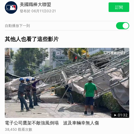
大谷翔平此役登板後很快進入狀況，送出本場首次三振，展現投手丘上的
美國職棒大聯盟
宰制力，為先發內容揭開精彩序幕。
訂閱
發布於 06月11日02:21
看更多
MLB 美國職棒大聯盟
馬上加入
LINE TODAY
運動官方帳號，最豐富即時的運動新聞及賽事直
播都在這！
自動播放下一則
其他人也看了這些影片
01:32
電子公司鷹架不敵強風倒塌 波及車輛幸無人傷
38,450 觀看次數