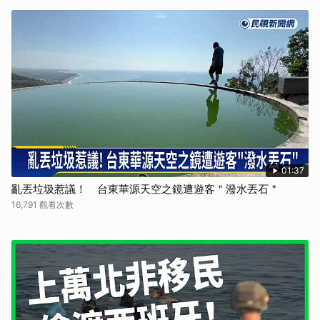
01:37
亂丟垃圾惹議！ 台東華源天空之鏡遭遊客＂潑水丟石＂
16,791 觀看次數