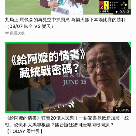
02:13
九局上 馬傑森的再見空中抓飛鳥 為樂天抓下本場比賽的勝利
（08/07 味全 VS 樂天）
88 觀看次數
09:39
《給阿嬤的情書》狂賣20億人民幣！一封家書竟掀新加坡「統
戰」恐慌和大馬尋根熱？國台辦狂蹭阿嬤喊同根同源？
【TODAY 看世界】