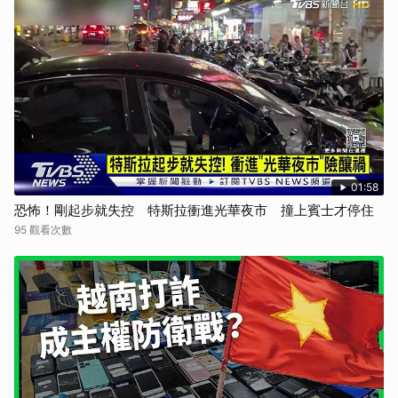
01:58
恐怖！剛起步就失控 特斯拉衝進光華夜市 撞上賓士才停住
95 觀看次數