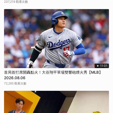
237,219 觀看次數
11:01
首局首打席開轟點火！大谷翔平單場雙響砲煙火秀【MLB】
2026.08.06
72,265 觀看次數