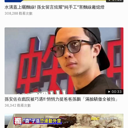
水溝蓋上曬麵線! 孫女留言炫耀"純手工"害麵線廠熄燈
308,288 觀看次數
00:33
孫安佐在戲院被巧遇!! 悄悄力挺爸爸孫鵬「滿臉驕傲全被拍」
36,342 觀看次數