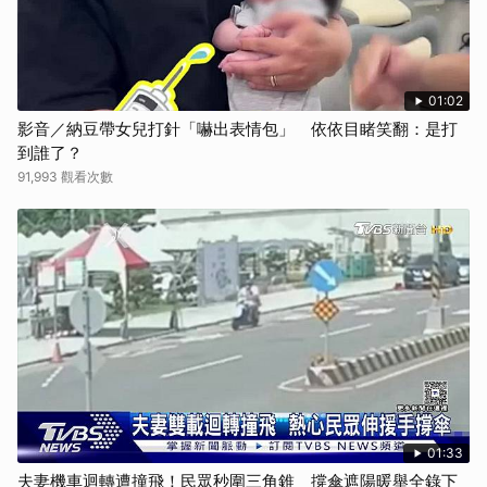
01:02
影音／納豆帶女兒打針「嚇出表情包」 依依目睹笑翻：是打
到誰了？
91,993 觀看次數
01:33
夫妻機車迴轉遭撞飛！民眾秒圍三角錐 撐傘遮陽暖舉全錄下