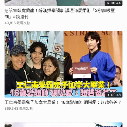
00:44
急診室臥虎藏龍！醉漢揮拳鬧事 護理師展柔術「3秒鎖喉壓
制」#鏡週刊
43,818 觀看次數
00:48
王仁甫學霸兒子加拿大畢業！ 18歲變超帥 網戀愛：超越爸爸了
369,343 觀看次數