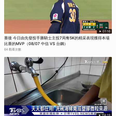
01:16
賽後 今日由先發投手勝騎士主投7局奪5K的精采表現獲得本場
比賽的MVP（08/07 中信 VS 台鋼）
64 觀看次數
04:19