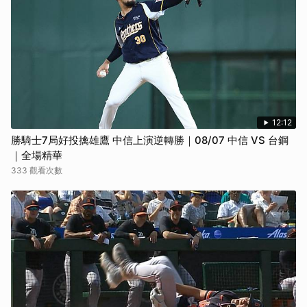
12:12
勝騎士7局好投擒雄鷹 中信上演逆轉勝｜08/07 中信 VS 台鋼
｜全場精華
333 觀看次數