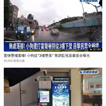
01:48
驚悚墜樓案曝! 小狗從"3樓墜落" 警調監視器畫面全曝光
89,959 觀看次數