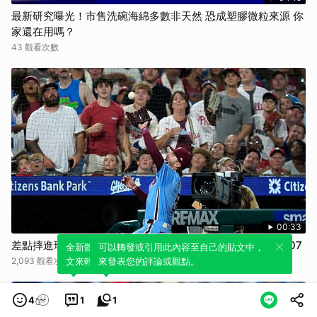
最新研究曝光！市售洗碗海綿多數非天然 恐成塑膠微粒來源 你
家還在用嗎？
43 觀看次數
00:33
差點摔進球員休息區 Stott美技接殺演出【MLB】2026.08.07
全新體驗！一鍵引用此內容，透過發布貼
可以轉發或引用此內容至自己的貼文中，
2,093 觀看次數
文來輕鬆表達個人立場。
來發表您的評論或觀點。
4
1
1