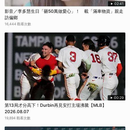
02:41
影音／李多慧生日「砸50萬做愛心」！ 載「滿車物資」親走
訪偏鄉
16,444 觀看次數
00:29
第13局才分高下！Durbin再見安打主場沸騰【MLB】
2026.08.07
19,894 觀看次數