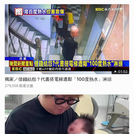
01:52
獨家／借錢結怨？代書搭電梯遭鄰「100度熱水」淋頭
279,558 觀看次數