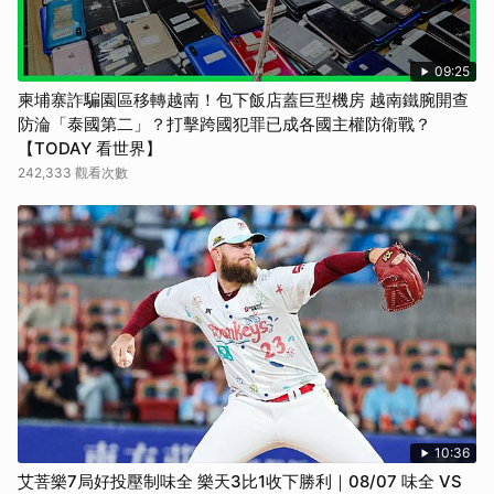
09:25
柬埔寨詐騙園區移轉越南！包下飯店蓋巨型機房 越南鐵腕開查
防淪「泰國第二」？打擊跨國犯罪已成各國主權防衛戰？
【TODAY 看世界】
242,333 觀看次數
10:36
艾菩樂7局好投壓制味全 樂天3比1收下勝利｜08/07 味全 VS