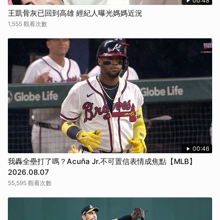
00:48
取消
王凱骨灰已回到高雄 經紀人曝光媽媽近況
1,555 觀看次數
00:46
我轟全壘打了嗎？Acuña Jr.不可置信表情成焦點【MLB】
2026.08.07
55,595 觀看次數