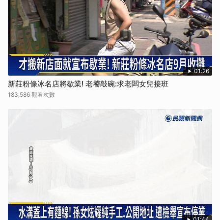
01:26
新莊粉條冰名店將歇業! 老饕敲碗:求老闆女兒接班
183,586 觀看次數
01:44