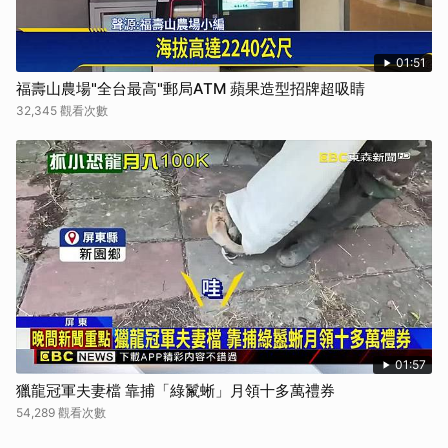
01:51
福壽山農場"全台最高"郵局ATM 蘋果造型招牌超吸睛
32,345 觀看次數
01:57
獵龍冠軍夫妻檔 靠捕「綠鬣蜥」月領十多萬禮券
54,289 觀看次數