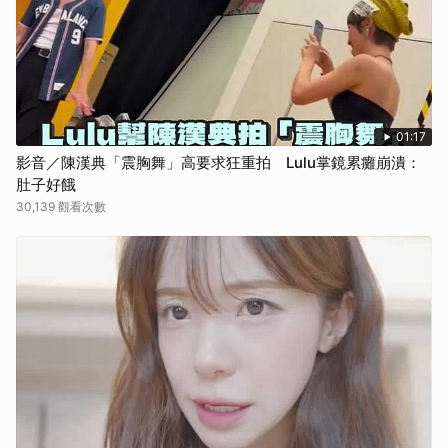
01:17
影音／陳漢典「震胸舞」高要求狂重拍 Lulu掌鏡累癱崩潰：
肚子好餓
30,139 觀看次數