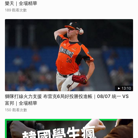
樂天｜全場精華
189 觀看次數
13:10
獅隊打線火力支援 布雷克6局好投勝投進帳｜08/07 統一 VS
富邦｜全場精華
150 觀看次數