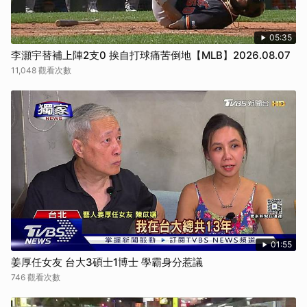
05:35
李灝宇替補上陣2支0 挨自打球痛苦倒地【MLB】2026.08.07
11,048 觀看次數
01:55
姜厚任女友 台大3碩士1博士 學霸身分惹議
746 觀看次數