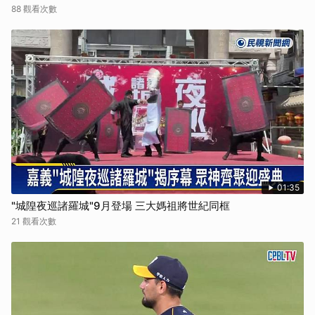
88 觀看次數
01:35
"城隍夜巡諸羅城"9月登場 三大媽祖將世紀同框
21 觀看次數