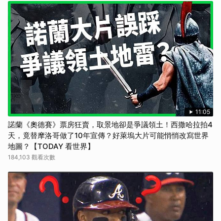
11:05
諾蘭《奧德賽》票房狂賣，取景地卻是爭議領土！西撒哈拉拍4
天，竟替摩洛哥做了10年宣傳？好萊塢大片可能悄悄改寫世界
地圖？【TODAY 看世界】
184,103 觀看次數