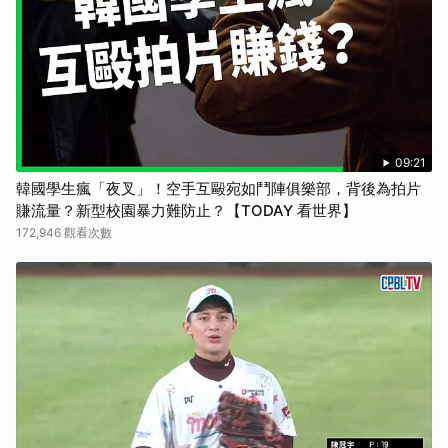
09:21
韓國學生瘋「夜叉」！空手互毆宛如鬥陣俱樂部，背後為拍片
賺流量？新型校園暴力難防止？【TODAY 看世界】
172,946 觀看次數