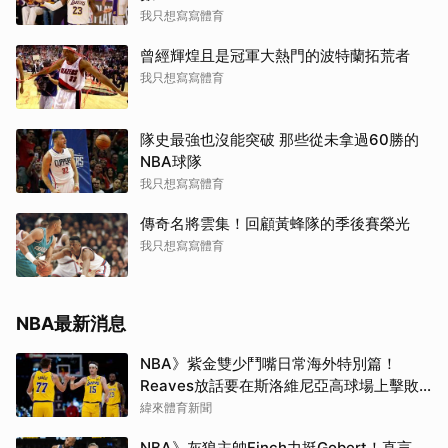
我只想寫寫體育
曾經輝煌且是冠軍大熱門的波特蘭拓荒者
我只想寫寫體育
隊史最強也沒能突破 那些從未拿過60勝的
NBA球隊
我只想寫寫體育
傳奇名將雲集！回顧黃蜂隊的季後賽榮光
我只想寫寫體育
NBA最新消息
NBA》紫金雙少鬥嘴日常海外特別篇！
Reaves放話要在斯洛維尼亞高球場上擊敗
Doncic
緯來體育新聞
NBA》灰狼主帥Finch力挺Gobert！直言