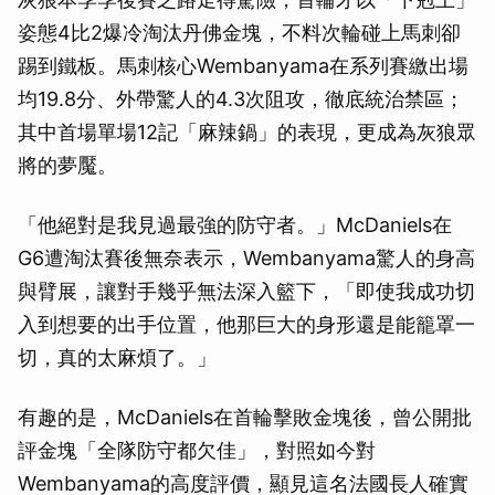
姿態4比2爆冷淘汰丹佛金塊，不料次輪碰上馬刺卻
踢到鐵板。馬刺核心Wembanyama在系列賽繳出場
均19.8分、外帶驚人的4.3次阻攻，徹底統治禁區；
其中首場單場12記「麻辣鍋」的表現，更成為灰狼眾
將的夢魘。
「他絕對是我見過最強的防守者。」McDaniels在
G6遭淘汰賽後無奈表示，Wembanyama驚人的身高
與臂展，讓對手幾乎無法深入籃下，「即使我成功切
入到想要的出手位置，他那巨大的身形還是能籠罩一
切，真的太麻煩了。」
有趣的是，McDaniels在首輪擊敗金塊後，曾公開批
評金塊「全隊防守都欠佳」，對照如今對
Wembanyama的高度評價，顯見這名法國長人確實