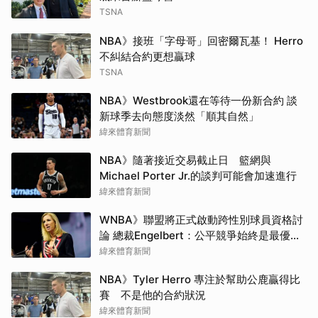
TSNA
NBA》接班「字母哥」回密爾瓦基！ Herro
不糾結合約更想贏球
TSNA
NBA》Westbrook還在等待一份新合約 談
新球季去向態度淡然「順其自然」
緯來體育新聞
NBA》隨著接近交易截止日 籃網與
Michael Porter Jr.的談判可能會加速進行
緯來體育新聞
WNBA》聯盟將正式啟動跨性別球員資格討
論 總裁Engelbert：公平競爭始終是最優先
事項
緯來體育新聞
NBA》Tyler Herro 專注於幫助公鹿贏得比
賽 不是他的合約狀況
緯來體育新聞