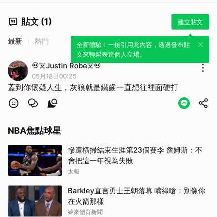
貼文 (1)
建立貼文
最新
熱門
全新體驗！一鍵引用此內容，透過發布貼
文來輕鬆表達個人立場。
💀☠️Justin Robe☠️💀
05月18日00:25
蓋到你懷疑人生，灰狼就是鐵齒一直想往裡面硬打
NBA焦點球星
慘遭橫掃結束生涯第23個賽季 詹姆斯：不
會把這一年視為失敗
太報
Barkley直言勇士王朝落幕 嘴綠嗆：別像你
在火箭那樣
緯來體育新聞