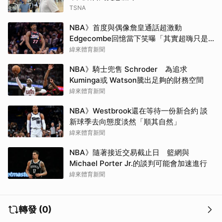
TSNA
NBA》首度與偶像詹皇通話超激動
Edgecombe回憶當下笑曝「其實超嗨只是
在裝酷」
緯來體育新聞
NBA》騎士兜售 Schroder 為追求
Kuminga或 Watson騰出足夠的財務空間
緯來體育新聞
NBA》Westbrook還在等待一份新合約 談
新球季去向態度淡然「順其自然」
緯來體育新聞
NBA》隨著接近交易截止日 籃網與
Michael Porter Jr.的談判可能會加速進行
緯來體育新聞
轉發 (0)