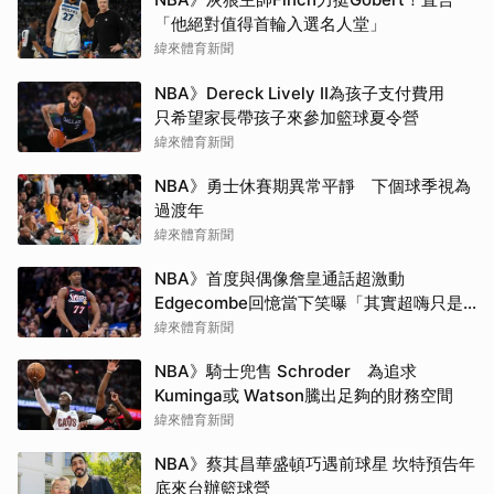
「他絕對值得首輪入選名人堂」
緯來體育新聞
NBA》Dereck Lively II為孩子支付費用
只希望家長帶孩子來參加籃球夏令營
緯來體育新聞
NBA》勇士休賽期異常平靜 下個球季視為
過渡年
緯來體育新聞
NBA》首度與偶像詹皇通話超激動
Edgecombe回憶當下笑曝「其實超嗨只是
在裝酷」
緯來體育新聞
NBA》騎士兜售 Schroder 為追求
Kuminga或 Watson騰出足夠的財務空間
緯來體育新聞
NBA》蔡其昌華盛頓巧遇前球星 坎特預告年
底來台辦籃球營