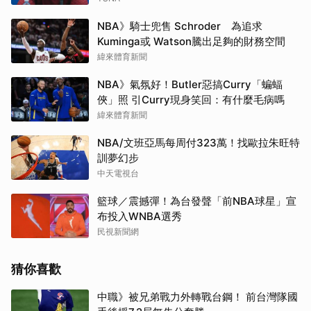
NBA》騎士兜售 Schroder 為追求
Kuminga或 Watson騰出足夠的財務空間
緯來體育新聞
NBA》氣氛好！Butler惡搞Curry「蝙蝠
俠」照 引Curry現身笑回：有什麼毛病嗎
緯來體育新聞
NBA/文班亞馬每周付323萬！找歐拉朱旺特
訓夢幻步
中天電視台
籃球／震撼彈！為台發聲「前NBA球星」宣
布投入WNBA選秀
民視新聞網
猜你喜歡
中職》被兄弟戰力外轉戰台鋼！ 前台灣隊國