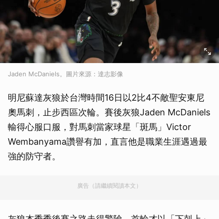
Jaden McDaniels。圖片來源：達志影像
明尼蘇達灰狼於台灣時間16日以2比4不敵聖安東尼
奧馬刺，止步西區次輪。賽後灰狼Jaden McDaniels
輸得心服口服，對馬刺當家球星「斑馬」Victor
Wembanyama讚譽有加，直言他是職業生涯遇過最
強的防守者。
廣告（請繼續閱讀本文）
灰狼本季季後賽之路走得驚險，首輪才以「下剋上」