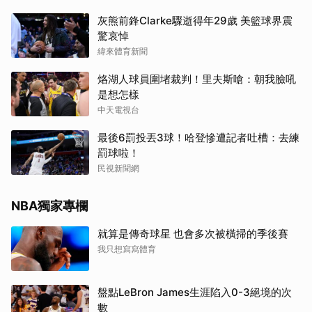
灰熊前鋒Clarke驟逝得年29歲 美籃球界震
驚哀悼
緯來體育新聞
烙湖人球員圍堵裁判！里夫斯嗆：朝我臉吼
是想怎樣
中天電視台
最後6罰投丟3球！哈登慘遭記者吐槽：去練
罰球啦！
民視新聞網
NBA獨家專欄
就算是傳奇球星 也會多次被橫掃的季後賽
我只想寫寫體育
盤點LeBron James生涯陷入0-3絕境的次
數