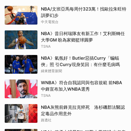
NBA/文班亞馬每周付323萬！找歐拉朱旺特
訓夢幻步
中天電視台
NBA》昔日柯瑞隊友有新工作！艾利斯轉任
大學GM 盼為家鄉籃球圓夢
TSNA
NBA》氣氛好！Butler惡搞Curry「蝙蝠
俠」照 引Curry現身笑回：有什麼毛病嗎
緯來體育新聞
WNBA》符合自我認同與包容規範 前NBA
中鋒宣布加入WNBA選秀
TSNA
NBA灰熊前鋒克拉克猝死 洛杉磯郡法醫認
定毒品作用意外
路透社