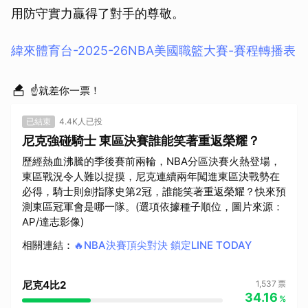
用防守實力贏得了對手的尊敬。
緯來體育台-2025-26NBA美國職籃大賽-賽程轉播表
☝就差你一票！
已結束
4.4K人已投
尼克強碰騎士 東區決賽誰能笑著重返榮耀？
歷經熱血沸騰的季後賽前兩輪，NBA分區決賽火熱登場，
東區戰況令人難以捉摸，尼克連續兩年闖進東區決戰勢在
必得，騎士則劍指隊史第2冠，誰能笑著重返榮耀？快來預
測東區冠軍會是哪一隊。(選項依據種子順位，圖片來源：
AP/達志影像)
相關連結
：
🔥NBA決賽頂尖對決 鎖定LINE TODAY
尼克4比2
1,537
票
34.16
%