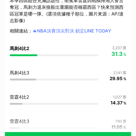
本季西區組合充滿話題性，衛冕軍雷霆四戰橫掃湖人誓言
奪冠，馬刺力退灰狼殺出重圍能否稱霸西區？快來預測西
區冠軍是哪一隊。(選項依據種子順位，圖片來源：AP/達
志影像)
相關連結
：
🔥NBA決賽頂尖對決 鎖定LINE TODAY
馬刺4比2
2,237
票
31.3
%
馬刺4比3
2,141
票
29.95
%
雷霆4比2
1,027
票
14.37
%
雷霆4比3
790
票
11.05
%