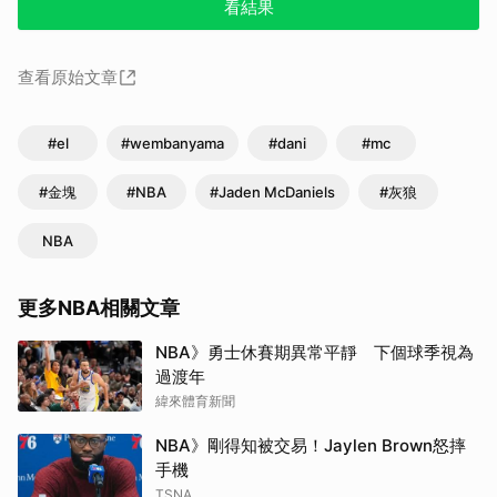
看結果
查看原始文章
#el
#wembanyama
#dani
#mc
#金塊
#NBA
#Jaden McDaniels
#灰狼
NBA
更多NBA相關文章
NBA》勇士休賽期異常平靜 下個球季視為
過渡年
緯來體育新聞
NBA》剛得知被交易！Jaylen Brown怒摔
手機
TSNA