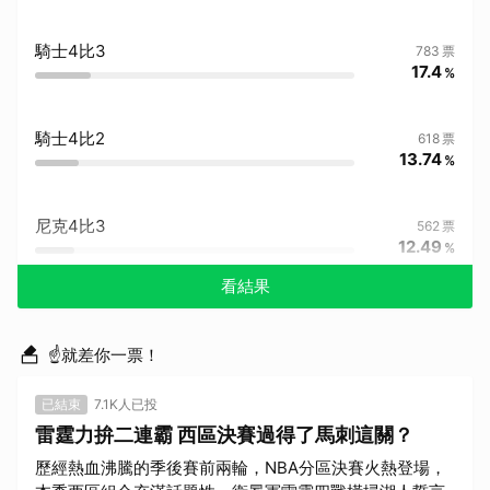
騎士4比3
783
票
17.4
%
騎士4比2
618
票
13.74
%
尼克4比3
562
票
12.49
%
看結果
☝就差你一票！
已結束
7.1K人已投
雷霆力拚二連霸 西區決賽過得了馬刺這關？
歷經熱血沸騰的季後賽前兩輪，NBA分區決賽火熱登場，