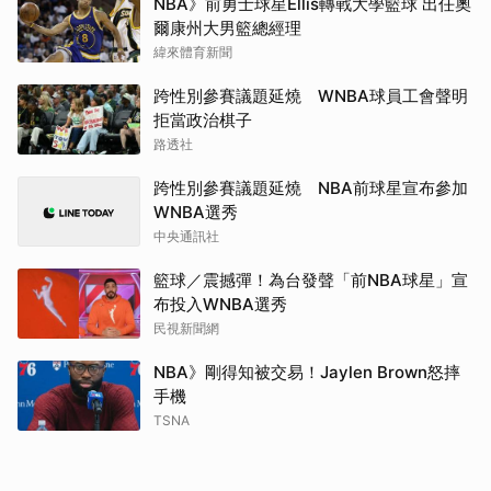
NBA》前勇士球星Ellis轉戰大學籃球 出任奧
爾康州大男籃總經理
緯來體育新聞
跨性別參賽議題延燒 WNBA球員工會聲明
拒當政治棋子
路透社
跨性別參賽議題延燒 NBA前球星宣布參加
WNBA選秀
中央通訊社
籃球／震撼彈！為台發聲「前NBA球星」宣
布投入WNBA選秀
民視新聞網
NBA》剛得知被交易！Jaylen Brown怒摔
手機
TSNA