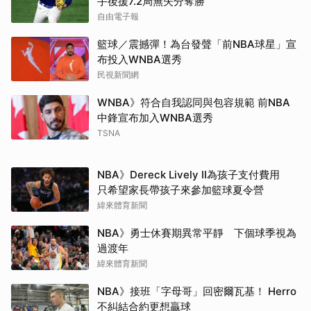
手後援7.2局無失分奪勝
自由電子報
籃球／震撼彈！為台發聲「前NBA球星」宣
布投入WNBA選秀
民視新聞網
WNBA》符合自我認同與包容規範 前NBA
中鋒宣布加入WNBA選秀
TSNA
NBA》Dereck Lively II為孩子支付費用
只希望家長帶孩子來參加籃球夏令營
緯來體育新聞
NBA》勇士休賽期異常平靜 下個球季視為
取消
過渡年
緯來體育新聞
NBA》接班「字母哥」回密爾瓦基！ Herro
不糾結合約更想贏球