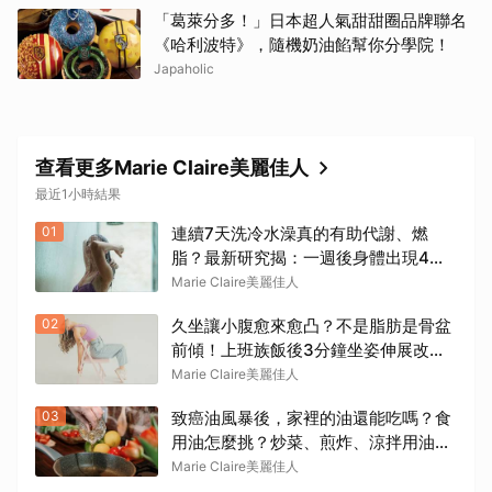
「葛萊分多！」日本超人氣甜甜圈品牌聯名
《哈利波特》，隨機奶油餡幫你分學院！
Japaholic
查看更多Marie Claire美麗佳人
最近1小時結果
01
連續7天洗冷水澡真的有助代謝、燃
脂？最新研究揭：一週後身體出現4個
變化
Marie Claire美麗佳人
02
久坐讓小腹愈來愈凸？不是脂肪是骨盆
前傾！上班族飯後3分鐘坐姿伸展改善
方法
Marie Claire美麗佳人
03
致癌油風暴後，家裡的油還能吃嗎？食
用油怎麼挑？炒菜、煎炸、涼拌用油一
次看懂
Marie Claire美麗佳人