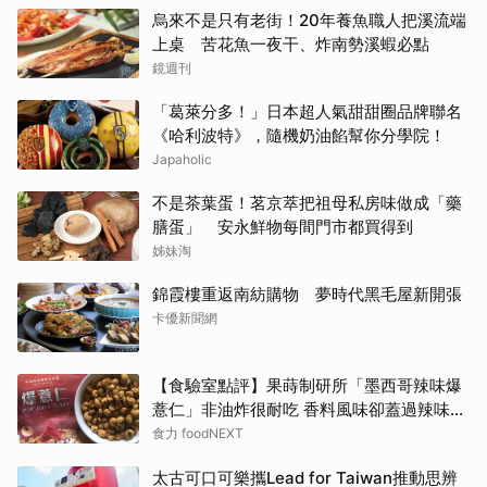
烏來不是只有老街！20年養魚職人把溪流端
上桌 苦花魚一夜干、炸南勢溪蝦必點
鏡週刊
「葛萊分多！」日本超人氣甜甜圈品牌聯名
《哈利波特》，隨機奶油餡幫你分學院！
Japaholic
不是茶葉蛋！茗京萃把祖母私房味做成「藥
膳蛋」 安永鮮物每間門市都買得到
姊妹淘
錦霞樓重返南紡購物 夢時代黑毛屋新開張
卡優新聞網
【食驗室點評】果蒔制研所「墨西哥辣味爆
薏仁」非油炸很耐吃 香料風味卻蓋過辣味特
色
食力 foodNEXT
太古可口可樂攜Lead for Taiwan推動思辨