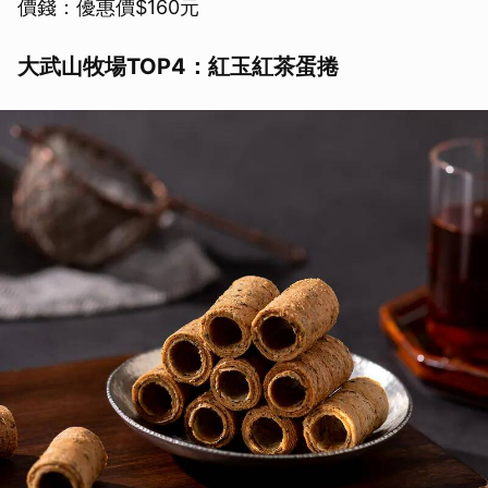
價錢：優惠價$160元
大武山牧場TOP4：紅玉紅茶蛋捲