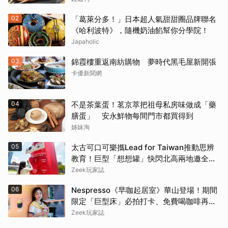
02
「葛萊分多！」日本超人氣甜甜圈品牌聯名
《哈利波特》，隨機奶油餡幫你分學院！
Japaholic
03
錦霞樓重返南紡購物 夢時代黑毛屋新開張
卡優新聞網
04
不是茶葉蛋！茗京萃把祖母私房味做成「藥
膳蛋」 安永鮮物每間門市都買得到
姊妹淘
05
太古可口可樂攜Lead for Taiwan推動思辨
教育！巨型「想想罐」快閃北高兩地邀全民
挑戰「打破慣性」
Zeek玩家誌
06
Nespresso《早咖起居室》華山登場！期間
限定「巨型床」必拍打卡、免費喝咖啡再拿
好禮
Zeek玩家誌