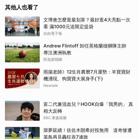
其他人也看了
文博會怎麼逛最划算？最好逛4大亮點一次
看 滿1000元送限定提袋
自由電子報
Andrew Flintoff 卸任英格蘭雄獅隊主帥
專注澳洲執教
民視新聞網
雨揚老師》12生肖農曆7月運勢：羊寶寶財
機湧現、狗寶寶大展身手(下)
Newtalk
富二代兼混血兒？HOOK自爆「我男的」 真
相大反轉
EBC 東森娛樂
噩夢延續！佐佐木朗希好投無用 道奇慘遭
菜鳥再見轟狂吞7連敗