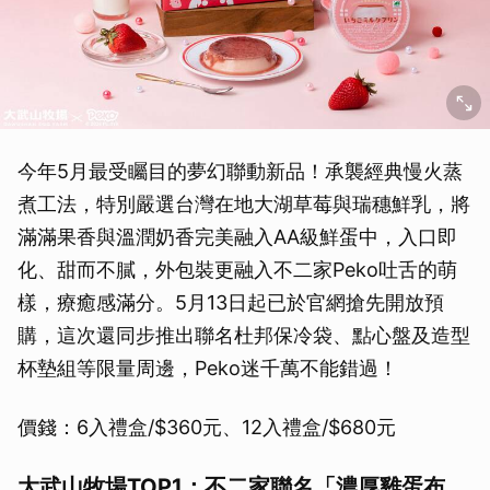
今年5月最受矚目的夢幻聯動新品！承襲經典慢火蒸
煮工法，特別嚴選台灣在地大湖草莓與瑞穗鮮乳，將
滿滿果香與溫潤奶香完美融入AA級鮮蛋中，入口即
化、甜而不膩，外包裝更融入不二家Peko吐舌的萌
樣，療癒感滿分。5月13日起已於官網搶先開放預
購，這次還同步推出聯名杜邦保冷袋、點心盤及造型
杯墊組等限量周邊，Peko迷千萬不能錯過！
價錢：6入禮盒/$360元、12入禮盒/$680元
大武山牧場TOP1：不二家聯名「濃厚雞蛋布