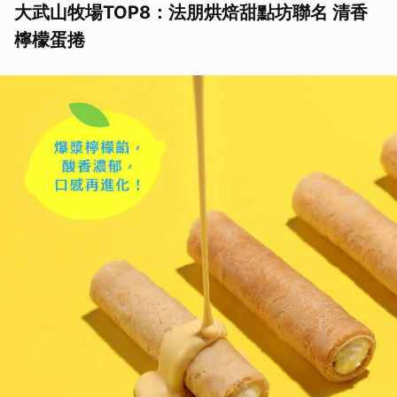
大武山牧場TOP8：法朋烘焙甜點坊聯名 清香
檸檬蛋捲