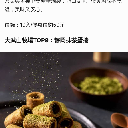
茶葉與多種中藥精華滷製，蛋白Q彈、蛋黃濕潤不乾
澀，美味又安心。
價錢：10入/優惠價$150元
大武山牧場TOP9：靜岡抹茶蛋捲