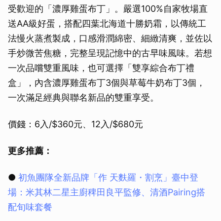
受歡迎的「濃厚雞蛋布丁」。嚴選100%自家牧場直
送AA級好蛋，搭配四葉北海道十勝奶霜，以傳統工
法慢火蒸煮製成，口感滑潤綿密、細緻清爽，並佐以
手炒微苦焦糖，完整呈現記憶中的古早味風味。若想
一次品嚐雙重風味，也可選擇「雙享綜合布丁禮
盒」，內含濃厚雞蛋布丁3個與草莓牛奶布丁3個，
一次滿足經典與聯名新品的雙重享受。
價錢：6入/$360元、12入/$680元
更多推薦：
●
初魚團隊全新品牌「作 天麩羅・割烹」臺中登
場：米其林二星主廚稗田良平監修、清酒Pairing搭
配旬味套餐