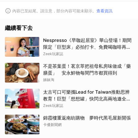
內容已至結尾。請注意，部分內容可能未顯示。
查看資訊
繼續看下去
Nespresso《早咖起居室》華山登場！期間
限定「巨型床」必拍打卡、免費喝咖啡再拿
好禮
Zeek玩家誌
不是茶葉蛋！茗京萃把祖母私房味做成「藥
膳蛋」 安永鮮物每間門市都買得到
姊妹淘
太古可口可樂攜Lead for Taiwan推動思辨
教育！巨型「想想罐」快閃北高兩地邀全民
挑戰「打破慣性」
Zeek玩家誌
錦霞樓重返南紡購物 夢時代黑毛屋新開張
卡優新聞網