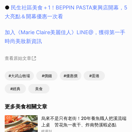
●
民生社區美食＋1！BEPPIN PASTA東興店開幕，5
大亮點＆開幕優惠一次看
加入《Marie Claire美麗佳人》LINE@，獲得第一手
時尚美妝新資訊
查看原始文章
#大武山牧場
#價錢
#優惠價
#蛋捲
#經典
美食
更多美食相關文章
01
烏來不是只有老街！20年養魚職人把溪流端
上桌 苦花魚一夜干、炸南勢溪蝦必點
鏡週刊