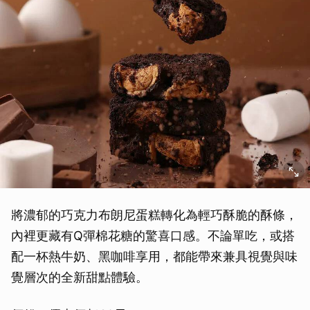
將濃郁的巧克力布朗尼蛋糕轉化為輕巧酥脆的酥條，
內裡更藏有Q彈棉花糖的驚喜口感。不論單吃，或搭
配一杯熱牛奶、黑咖啡享用，都能帶來兼具視覺與味
覺層次的全新甜點體驗。