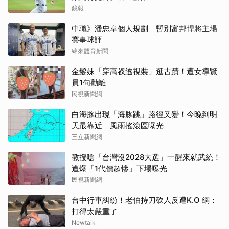
鏡報
中職》潘忠韋個人規劃 暫別富邦悍將主場
賽事球評
緯來體育新聞
金髮妹「穿高衩透視裝」逛古蹟！遭女導覽
員1句勸離
民視新聞網
白海豚出現「海豚跳」路徑又變！今晚到明
天最靠近 風雨搖滾區曝光
三立新聞網
教授嗆「台灣沒2028大選」一醒來就武統！
遭爆「1代價超慘」下場曝光
民視新聞網
台中行車糾紛！老伯持刀砍人反遭K.O 網：
打得太嚴重了
Newtalk