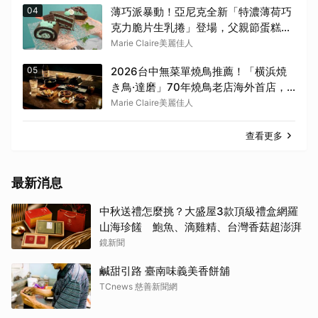
04
薄巧派暴動！亞尼克全新「特濃薄荷巧
克力脆片生乳捲」登場，父親節蛋糕限
時88折
Marie Claire美麗佳人
05
2026台中無菜單燒鳥推薦！「横浜焼
き鳥·達磨」70年燒鳥老店海外首店，
古典「團扇控火」技法成就銷魂美味
Marie Claire美麗佳人
查看更多
最新消息
中秋送禮怎麼挑？大盛屋3款頂級禮盒網羅
山海珍饈 鮑魚、滴雞精、台灣香菇超澎湃
鏡新聞
鹹甜引路 臺南味義美香餅舖
TCnews 慈善新聞網