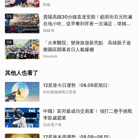
勁報
05
貴陽高鐵30分鐘直達安順！顧府街百元吃遍
在地小吃，從早餐到宵夜一次滿足，堪稱貴
州「小吃王國」
姊妹淘
06
「火車醫院」變身旅遊新亮點 高雄親子遊
樂園區開幕首日人氣爆棚
Newtalk
其他人也看了
12星座今日運勢〈08.09星期日〉
科技紫微網每日星座
中職》富邦最成功交易案！ 強打二壘手挑戰
李凱威霸業
自由電子報
12星座本周運勢〈08.09~08.15〉