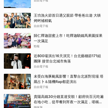
自由電子報
王功漁火節首日遇父親節 帶爸爸出遊 大啖
烤蚵補精氣
自由電子報
歸仁釋迦甜蜜上市！吃釋迦騎鐵馬果園採果
一次滿足
勁報
近800場演出16天演完！台北藝穗節171組
團隊 接管台北城市角落
自由電子報
未受白海豚颱風影響！直擊台北派對現場 塔
羅占卜＆隨機Rap都是演出
自由電子報
貴陽高鐵30分鐘直達安順！顧府街百元吃遍
在地小吃，從早餐到宵夜一次滿足，堪稱貴
州「小吃王國」
姊妹淘