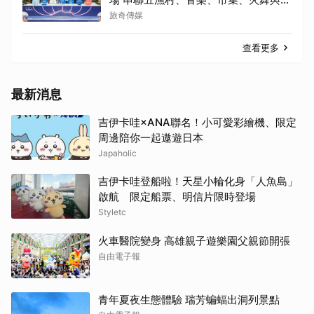
旅共度夏夜
旅奇傳媒
查看更多
最新消息
吉伊卡哇×ANA聯名！小可愛彩繪機、限定
周邊陪你一起遨遊日本
Japaholic
吉伊卡哇登船啦！天星小輪化身「人魚島」
啟航 限定船票、明信片限時登場
Styletc
火車醫院變身 高雄親子遊樂園父親節開張
自由電子報
青年夏夜生態體驗 瑞芳蝙蝠出洞列景點