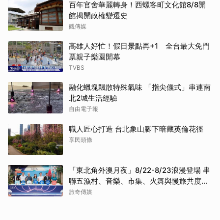
百年官舍華麗轉身！西螺客町文化館8/8開
館揭開政權變遷史
觀傳媒
高雄人好忙！假日景點再+1 全台最大免門
票親子樂園開幕
TVBS
融化蠟塊飄散特殊氣味 「指尖儀式」串連南
北2城生活經驗
自由電子報
職人匠心打造 台北象山腳下暗藏英倫花徑
享民頭條
「東北角外澳月夜」8/22-8/23浪漫登場 串
聯五漁村、音樂、市集、火舞與慢旅共度夏
夜
旅奇傳媒