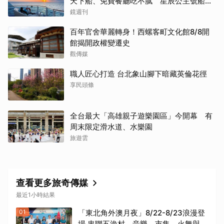
天下船、免費餐廳吃不膩 星辰公主號船上
一日生活公開
鏡週刊
百年官舍華麗轉身！西螺客町文化館8/8開
館揭開政權變遷史
觀傳媒
職人匠心打造 台北象山腳下暗藏英倫花徑
享民頭條
全台最大「高雄親子遊樂園區」今開幕 有
周末限定滑水道、水樂園
旅遊雲
查看更多旅奇傳媒
最近1小時結果
01
「東北角外澳月夜」8/22-8/23浪漫登
場 串聯五漁村、音樂、市集、火舞與慢