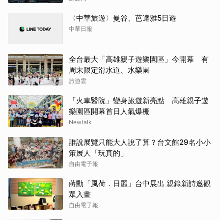
〈中華旅遊〉曼谷、芭達雅5日遊
中華日報
全台最大「高雄親子遊樂園區」今開幕 有
周末限定滑水道、水樂園
旅遊雲
「火車醫院」變身旅遊新亮點 高雄親子遊
樂園區開幕首日人氣爆棚
Newtalk
誰說展覽只能大人說了算？台文館29名小小
策展人「玩真的」
自由電子報
蔣勳「風荷．日麗」台中展出 親錄新詩邀觀
眾入畫
自由電子報