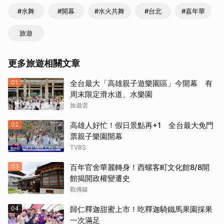
#水舞
#開幕
#水火共舞
#台北
#嘉年華
旅遊
更多旅遊相關文章
01
全台最大「高雄親子遊樂園區」今開幕 有
周末限定滑水道、水樂園
旅遊雲
02
高雄人好忙！假日景點再+1 全台最大免門
票親子樂園開幕
TVBS
03
百年官舍華麗轉身！西螺客町文化館8/8開
館揭開政權變遷史
觀傳媒
04
歸仁釋迦甜蜜上市！吃釋迦騎鐵馬果園採果
一次滿足