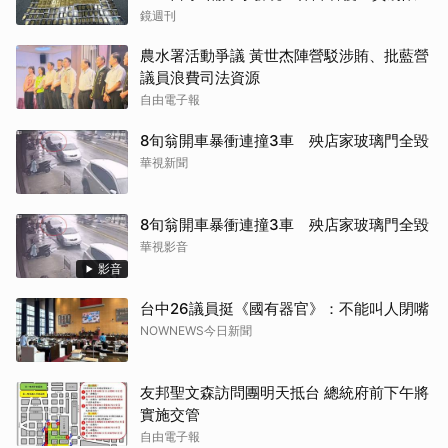
想像
鏡週刊
農水署活動爭議 黃世杰陣營駁涉賄、批藍營
議員浪費司法資源
自由電子報
8旬翁開車暴衝連撞3車 殃店家玻璃門全毀
華視新聞
8旬翁開車暴衝連撞3車 殃店家玻璃門全毀
華視影音
影音
台中26議員挺《國有器官》：不能叫人閉嘴
NOWNEWS今日新聞
友邦聖文森訪問團明天抵台 總統府前下午將
實施交管
自由電子報