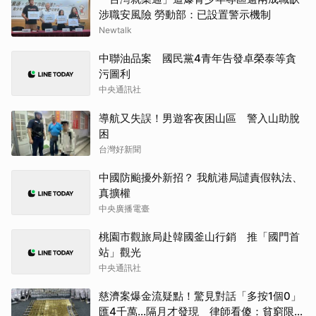
涉職安風險 勞動部：已設置警示機制
Newtalk
中聯油品案 國民黨4青年告發卓榮泰等貪
污圖利
中央通訊社
導航又失誤！男遊客夜困山區 警入山助脫
困
台灣好新聞
中國防颱擾外新招？ 我航港局譴責假執法、
真擴權
中央廣播電臺
桃園市觀旅局赴韓國釜山行銷 推「國門首
站」觀光
中央通訊社
慈濟案爆金流疑點！驚見對話「多按1個0」
匯4千萬…隔月才發現 律師看傻：貧窮限制