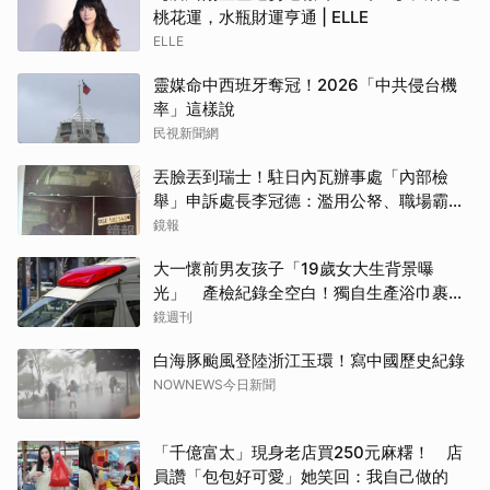
桃花運，水瓶財運亨通 | ELLE
ELLE
靈媒命中西班牙奪冠！2026「中共侵台機
率」這樣說
民視新聞網
丟臉丟到瑞士！駐日內瓦辦事處「內部檢
舉」申訴處長李冠德：濫用公帑、職場霸
凌、超速仔拒繳罰單 外交部要查了
鏡報
大一懷前男友孩子「19歲女大生背景曝
光」 產檢紀錄全空白！獨自生產浴巾裹嬰
屍藏家5天
鏡週刊
白海豚颱風登陸浙江玉環！寫中國歷史紀錄
NOWNEWS今日新聞
「千億富太」現身老店買250元麻糬！ 店
員讚「包包好可愛」她笑回：我自己做的