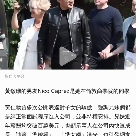
取自Ｘ平台
黃敏珊的男友Nico Caprez是她在倫敦商學院的同學
黃仁勳曾多次公開表達對子女的驕傲，強調兄妹倆都
是經正常面試程序進入公司，並非特權安排。兄妹近
年薪酬均突破百萬美元，也顯示兩人在公司內快速成
長。隨著「準媳婦」、「準女婿」曝光，也引發網友