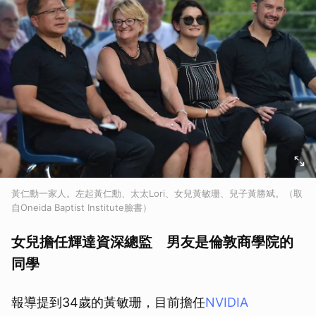
黃仁勳一家人。左起黃仁勳、太太Lori、女兒黃敏珊、兒子黃勝斌。（取
自Oneida Baptist Institute臉書）
女兒擔任輝達資深總監 男友是倫敦商學院的
同學
報導提到34歲的黃敏珊，目前擔任
NVIDIA