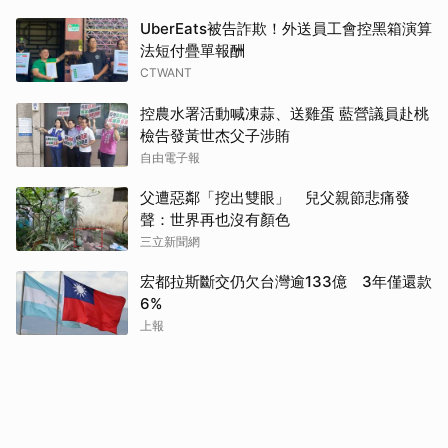
UberEats被告詐欺！外送員工會控黑箱演算
法短付疊單報酬
CTWANT
控農水署活動喊凍蒜、送雞蛋 藍營議員赴桃
檢告發黃世杰父子涉賄
自由電子報
父遭惡鄰「挖出雙眼」 兒父親節悲痛發
聲：世界再也沒有顏色
三立新聞網
宏都拉斯斷交仍欠台灣逾133億 3年僅還款
6%
上報