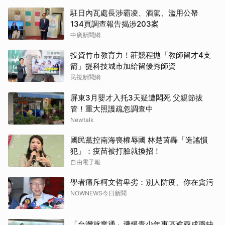
駐日內瓦處長涉霸凌、酒駕、濫用公帑
134頁調查報告揭涉203案
中廣新聞網
投資竹市教育力！莊競程拋「教師留才4支
箭」提科技城市加給留優秀師資
民視新聞網
屏東3月嬰才入托3天疑遭悶死 父親節拔
管！重大照護疏忽調查中
Newtalk
國民黨控南海喪權辱國 林楚茵轟「造謠慣
犯」：疫苗被打臉就換招！
自由電子報
學者痛斥柯文哲卑劣：別人防疫、你在貪污
NOWNEWS今日新聞
「台灣就業通」遭爆青少年專區逾兩成職缺