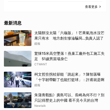
查看更多
最新消息
太陽餅沒太陽「六龜版」！芒果氣泡水沒芒
果只有水 地方創生慘淪騙局...負責人認了
鏡報
驚悚15米高空墜落！燕巢工廠外包工施工失
足 51歲男當場身亡
CTWANT
柯文哲拄拐杖卻能「跳起來」？陳智菡曝
「十字韌帶斷了也能打籃球」：許甫就是啊
鏡報
朱蒲青觀點》廣島可以、長崎為何不行？別
只記得歷史上的中國 看不見今天的台灣
Newtalk