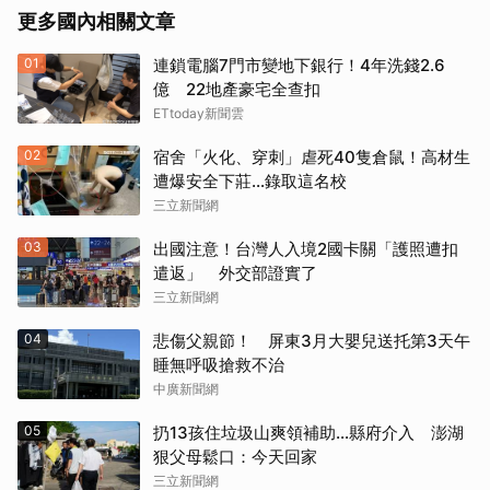
更多國內相關文章
01
連鎖電腦7門市變地下銀行！4年洗錢2.6
億 22地產豪宅全查扣
ETtoday新聞雲
02
宿舍「火化、穿刺」虐死40隻倉鼠！高材生
遭爆安全下莊…錄取這名校
三立新聞網
03
出國注意！台灣人入境2國卡關「護照遭扣
遣返」 外交部證實了
三立新聞網
04
悲傷父親節！ 屏東3月大嬰兒送托第3天午
睡無呼吸搶救不治
中廣新聞網
05
扔13孩住垃圾山爽領補助…縣府介入 澎湖
狠父母鬆口：今天回家
三立新聞網