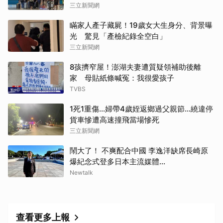
三立新聞網
瞞家人產子藏屍！19歲女大生身分、背景曝
光 驚見「產檢紀錄全空白」
三立新聞網
8孩擠窄屋！澎湖夫妻遭質疑領補助後離
家 母貼紙條喊冤：我很愛孩子
TVBS
1死1重傷…婦帶4歲姪返鄉過父親節…繞違停
貨車慘遭高速撞飛當場慘死
三立新聞網
鬧大了！ 不爽配合中國 李逸洋缺席長崎原
爆紀念式登多日本主流媒體...
Newtalk
查看更多上報