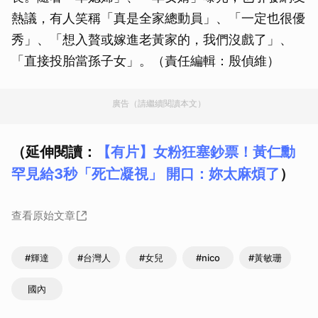
熱議，有人笑稱「真是全家總動員」、「一定也很優
秀」、「想入贅或嫁進老黃家的，我們沒戲了」、
「直接投胎當孫子女」。（責任編輯：殷偵維）
廣告（請繼續閱讀本文）
（延伸閱讀：
【有片】女粉狂塞鈔票！黃仁勳
罕見給3秒「死亡凝視」 開口：妳太麻煩了
）
查看原始文章
#輝達
#台灣人
#女兒
#nico
#黃敏珊
國內