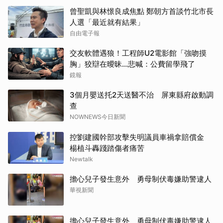
曾聖凱與林憬良成焦點 鄭朝方首談竹北市長
人選「最近就有結果」
自由電子報
交友軟體遇狼！工程師U2電影館「強吻摸
胸」狡辯在曖昧...悲喊：公費留學飛了
鏡報
3個月嬰送托2天送醫不治 屏東縣府啟動調
查
NOWNEWS今日新聞
控劉建國幹部攻擊失明議員車禍拿賠償金
楊植斗轟踐踏傷者痛苦
Newtalk
擔心兒子發生意外 勇母制伏毒嫌助警逮人
華視新聞
擔心兒子發生意外 勇母制伏毒嫌助警逮人