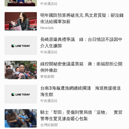
中央通訊社
明年國防預算將破兆元 馬文君質疑：卻沒錢
依法給國軍加薪
Newtalk
長崎原爆典禮爭議 綠：台日情誼不該因中
介入生嫌隙
中央通訊社
綠控開秘密會議還黑箱 蔣：衛福部拒公開
例外條款
華視新聞
台南3海龜遭漁網纏繞擱淺 海巡救援後送
海生館
中央通訊社
騎士「犁田」受傷到警局借「這物」 實習
警專生驚見滲血暖心包紮
台灣好新聞