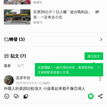
鏡週刊
狂買35公斤！日人曬「超台戰利品」 網
笑：一定有去小北
鏡週刊
轉發 (3)
貼文 (7)
建立貼文
最新
熱門
全新體驗！一鍵引用此內容，透過發布貼
文來輕鬆表達個人立場。
流浪芋頭
取消
06月08日03:01 (已編輯)
外國人的基因比較強大 小孩看起來都不像亞洲人