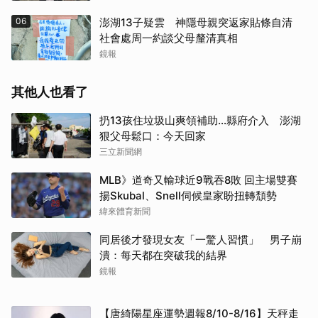
06
澎湖13子疑雲 神隱母親突返家貼條自清
社會處周一約談父母釐清真相
鏡報
其他人也看了
扔13孩住垃圾山爽領補助…縣府介入 澎湖
狠父母鬆口：今天回家
三立新聞網
MLB》道奇又輸球近9戰吞8敗 回主場雙賽
揚Skubal、Snell伺候皇家盼扭轉頹勢
緯來體育新聞
同居後才發現女友「一驚人習慣」 男子崩
潰：每天都在突破我的結界
鏡報
【唐綺陽星座運勢週報8/10-8/16】天秤走