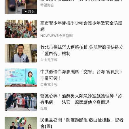
華視影音
影音
高市警少年隊攜手少輔會護少年造安全防護
網
NOWNEWS今日新聞
竹北市長綠營人選將拍板 吳旭智籲儘快確立
「藍白合」機制
自由電子報
中共假借白海豚颱風「交管」台海 官員批：
非常可笑！
自由電子報
醫護心碎！酒醉男大鬧急診室飆護理師「妳
有毛病」 法官一原因讓他全身而退
鏡報
民進黨召開「防疫跑斷腿 藍白扯後腿」記者
會(圖)