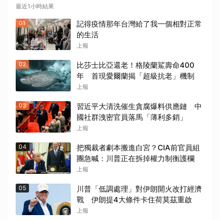
最近1小時結果
01
記得疫情那年台灣給了我一個相對正常
的生活
上報
02
比莎士比亞還老！格陵蘭鯊壽命400
年 首現愛爾蘭揭「超級抗老」機制
上報
03
習近平大清洗催生貪腐爆料供應鏈 中
國社群洩密官員落馬「薄利多銷」
上報
04
把獨裁者劇本搬進白宮？CIA前官員組
團急喊：川普正在拆掉權力制衡護欄
上報
05
川普「低調處理」對伊朗開火改打經濟
戰 伊朗提4大條件卡住荷莫茲重啟
上報