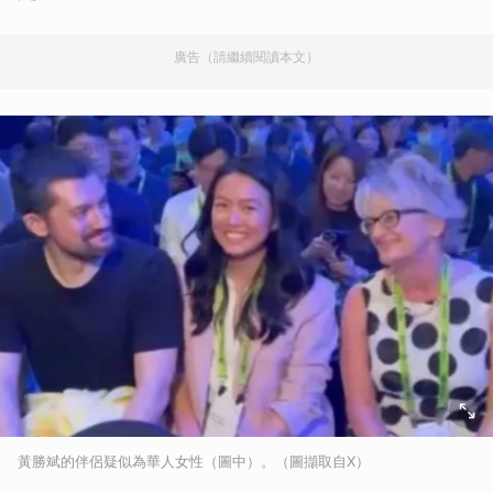
廣告（請繼續閱讀本文）
黃勝斌的伴侶疑似為華人女性（圖中）。（圖擷取自X）