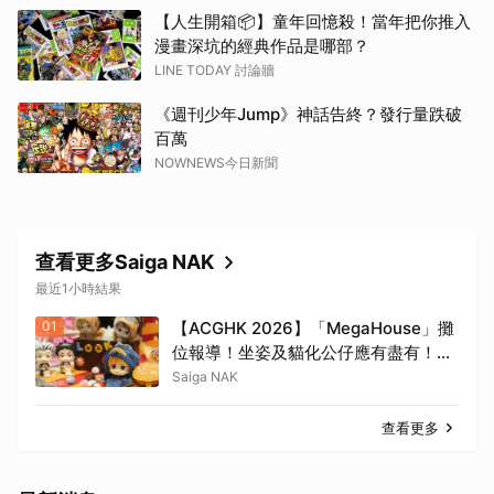
【人生開箱📦】童年回憶殺！當年把你推入
漫畫深坑的經典作品是哪部？
LINE TODAY 討論牆
《週刊少年Jump》神話告終？發行量跌破
百萬
NOWNEWS今日新聞
查看更多Saiga NAK
最近1小時結果
01
【ACGHK 2026】「MegaHouse」攤
位報導！坐姿及貓化公仔應有盡有！
「火影忍者」「咒術迴戰」等
Saiga NAK
查看更多