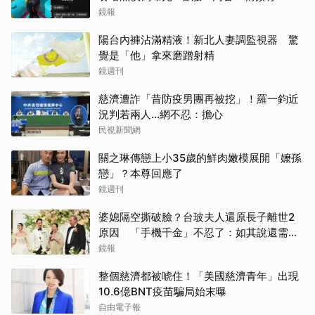
尺度」
鏡報
陽台內褲沾滿精液！新北人妻調監視器 驚
覺是「他」拿來磨蹭射精
鏡週刊
慈濟遭詐「昔防疫男團再被挖」！羅一鈞近
況判若兩人…網不忍：擔心
民視新聞網
關之琳傳戀上小35歲的鮮肉嫩模展開「嬤孫
戀」？本尊回應了
鏡週刊
婆媳隔空撕破臉？台玻夫人還原長子離世2
原因 「手機千金」不忍了：如其說還需要
離開嗎？
鏡報
整個慈濟都被唬住！「美國慈濟青年」出現
10.6億BNT疫苗騙局始末曝
自由電子報