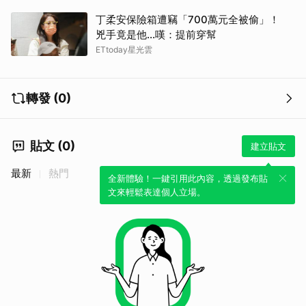
丁柔安保險箱遭竊「700萬元全被偷」！
兇手竟是他...嘆：提前穿幫
ETtoday星光雲
轉發 (0)
貼文 (0)
建立貼文
最新
熱門
全新體驗！一鍵引用此內容，透過發布貼
文來輕鬆表達個人立場。