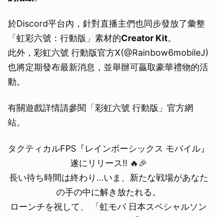
於Discord平台內，針對直播主們也同步發放了彙整
「虹彩六號：行動版」素材的
Creator Kit
。
此外，彩虹六號 行動版官方X(@Rainbow6mobileJ)
也將定期發布最新消息，並舉辦可贏取豪華禮物的活
動。
有關遊戲詳情請參閱「彩虹六號 行動版」官方網
站。
タクティカルFPS『レインボーシックス モバイル』
遂にリリース!! 🔥🎉
長い待ち時間は終わり…いま、新たな戦場があなた
の手の中に解き放たれる。
ローンチを祝して、 「虹モバ 日本スペシャルソン