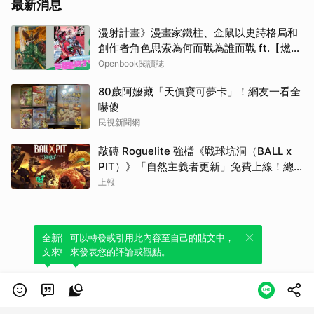
最新消息
漫射計畫》漫畫家鐵柱、金鼠以史詩格局和
創作者角色思索為何而戰為誰而戰 ft.【燃燒
熾烈鬥魂】延伸書單
Openbook閱讀誌
80歲阿嬤藏「天價寶可夢卡」！網友一看全
嚇傻
民視新聞網
敲磚 Roguelite 強檔《戰球坑洞（BALL x
PIT）》「自然主義者更新」免費上線！總
銷量突破 200 萬份，遊戲史低 66 折熱銷中
上報
全新體驗！一鍵引用此內容，透過發布貼
可以轉發或引用此內容至自己的貼文中，
文來輕鬆表達個人立場。
來發表您的評論或觀點。
類別