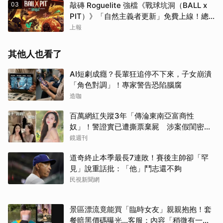
03
敲磚 Roguelite 強檔《戰球坑洞（BALL x
PIT）》「自然主義者更新」免費上線！總
銷量突破 200 萬份，遊戲史低 66 折熱銷中
上報
其他人也看了
AI短劇成癮？長輩狂追停不下來，子女崩潰
「角色對調」！專家警告恐陷腦腐
造咖
百萬網紅失蹤3年「傳淪東南亞富商性
奴」！警證實已遭撕票棄屍 涉案假閨密近
況曝光
鏡週刊
道奇終止本季最長7連敗！賽後主帥卻「罕
見」說重話批：「他」鬥志還不夠
民視新聞網
景區漂流竟能買「臨時女友」親親抱抱！套
餐暗黑價碼曝光…客服：內容「稍微有一點