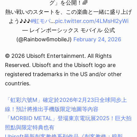
グ」を公開！🌈
熱い戦いのスタートを、この楽曲と一緒に盛り上げ
よう♪♪♪
#虹モバ
…
pic.twitter.com/4LMsHl2yWi
— レインボーシックス モバイル 公式
(@Rainbow6mobileJ)
February 24, 2026
© 2026 Ubisoft Entertainment. All Rights
Reserved. Ubisoft and the Ubisoft logo are
registered trademarks in the US and/or other
countries.
「虹彩六號M」確定於2026年2月23日全球同步上
線！預計將推出手機版限定地圖等內容
「MORBID METAL」登場東京電玩展2025！巨大拍
照點與限定特典也有
Ubisoft最新刺客教條系列作品《刺客教條：暗影