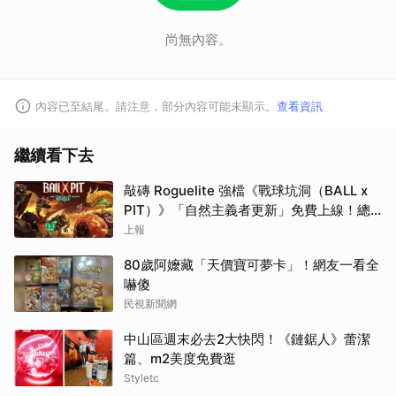
尚無內容。
內容已至結尾。請注意，部分內容可能未顯示。
查看資訊
繼續看下去
敲磚 Roguelite 強檔《戰球坑洞（BALL x
PIT）》「自然主義者更新」免費上線！總
銷量突破 200 萬份，遊戲史低 66 折熱銷中
上報
80歲阿嬤藏「天價寶可夢卡」！網友一看全
嚇傻
民視新聞網
中山區週末必去2大快閃！《鏈鋸人》蕾潔
篇、m2美度免費逛
Styletc