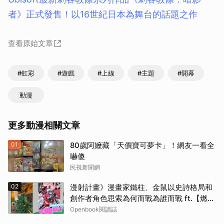
者》正式發售！以16世紀日本為舞台的話題之作
查看原始文章
#虹彩
#遊戲
#上線
#主題
#開幕
動漫
更多動漫相關文章
01
80歲阿嬤藏「天價寶可夢卡」！網友一看全
嚇傻
民視新聞網
02
漫射計畫》漫畫家鐵柱、金鼠以史詩格局和
創作者角色思索為何而戰為誰而戰 ft.【燃燒
熾烈鬥魂】延伸書單
Openbook閱讀誌