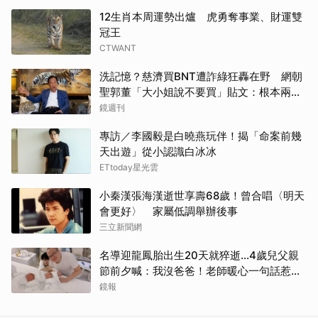
12生肖本周運勢出爐 虎勇奪事業、財運雙
冠王
CTWANT
洗記憶？慈濟買BNT遭詐綠狂轟在野 網朝
聖郭董「大小姐說不要買」貼文：根本兩碼
事
鏡週刊
專訪／李國毅是白曉燕玩伴！揭「命案前幾
天出遊」從小認識白冰冰
ETtoday星光雲
小秦漢張海漢逝世享壽68歲！曾合唱〈明天
會更好〉 家屬低調舉辦後事
三立新聞網
名導迎龍鳳胎出生20天就猝逝...4歲兒父親
節前夕喊：我沒爸爸！老師暖心一句話惹哭
遺孀
鏡報