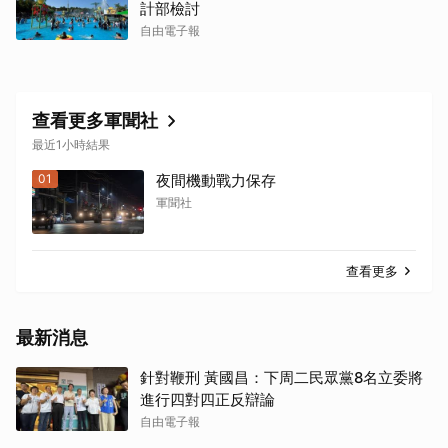
計部檢討
取消
自由電子報
查看更多軍聞社
最近1小時結果
01
夜間機動戰力保存
軍聞社
查看更多
最新消息
針對鞭刑 黃國昌：下周二民眾黨8名立委將
進行四對四正反辯論
自由電子報