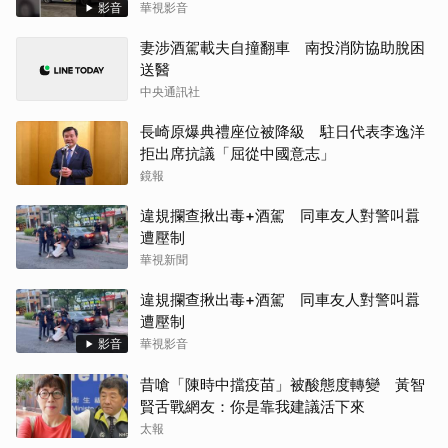
影音
華視影音
妻涉酒駕載夫自撞翻車 南投消防協助脫困
送醫
中央通訊社
長崎原爆典禮座位被降級 駐日代表李逸洋
拒出席抗議「屈從中國意志」
鏡報
違規攔查揪出毒+酒駕 同車友人對警叫囂
遭壓制
華視新聞
違規攔查揪出毒+酒駕 同車友人對警叫囂
遭壓制
影音
華視影音
昔嗆「陳時中擋疫苗」被酸態度轉變 黃智
賢舌戰網友：你是靠我建議活下來
太報