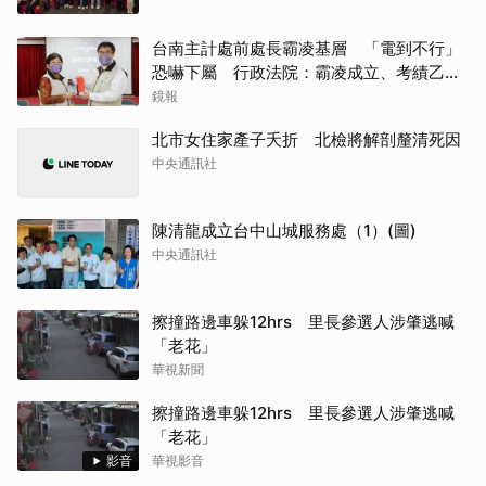
台南主計處前處長霸凌基層 「電到不行」
恐嚇下屬 行政法院：霸凌成立、考績乙等
沒給錯
鏡報
北市女住家產子夭折 北檢將解剖釐清死因
中央通訊社
陳清龍成立台中山城服務處（1）(圖)
中央通訊社
擦撞路邊車躲12hrs 里長參選人涉肇逃喊
「老花」
華視新聞
擦撞路邊車躲12hrs 里長參選人涉肇逃喊
「老花」
影音
華視影音