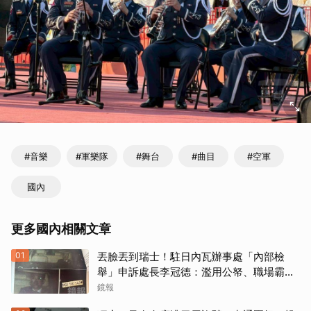
#音樂
#軍樂隊
#舞台
#曲目
#空軍
國內
更多國內相關文章
01
丟臉丟到瑞士！駐日內瓦辦事處「內部檢
舉」申訴處長李冠德：濫用公帑、職場霸
凌、超速仔拒繳罰單 外交部要查了
鏡報