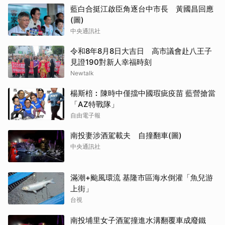
藍白合挺江啟臣角逐台中市長 黃國昌回應
(圖)
中央通訊社
令和8年8月8日大吉日 高市議會赴八王子
見證190對新人幸福時刻
Newtalk
楊斯棓︰陳時中僅擋中國瑕疵疫苗 藍營搶當
「AZ特戰隊」
自由電子報
南投妻涉酒駕載夫 自撞翻車(圖)
中央通訊社
滿潮+颱風環流 基隆市區海水倒灌「魚兒游
上街」
台視
南投埔里女子酒駕撞進水溝翻覆車成廢鐵