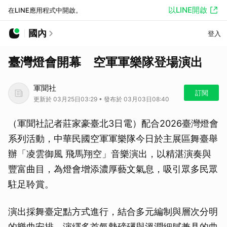
以LINE開啟
在LINE應用程式中開啟。
國內
登入
臺灣燈會開幕 空軍軍樂隊登場演出
軍聞社
訂閱
更新於 03月25日03:29 • 發布於 03月03日08:40
（軍聞社記者莊家豪臺北3日電）配合2026臺灣燈會
系列活動，中華民國空軍軍樂隊今日於主展區舞臺舉
辦「凌雲御風 飛馬翔空」音樂演出，以精湛演奏與
豐富曲目，為燈會增添濃厚藝文氣息，吸引眾多民眾
駐足聆賞。
演出採舞臺定點方式進行，結合多元編制與層次分明
的樂曲安排，演繹多首氣勢磅礡與溫潤細膩兼具的曲