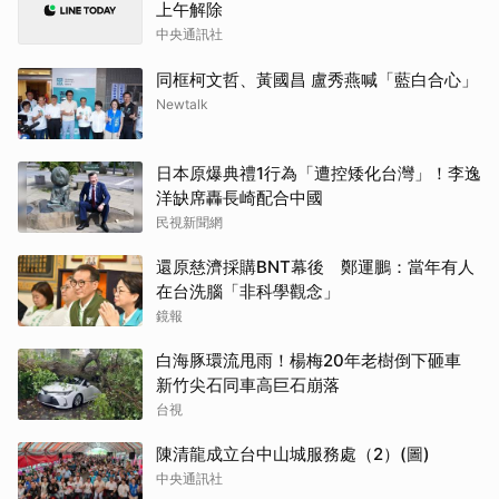
上午解除
中央通訊社
同框柯文哲、黃國昌 盧秀燕喊「藍白合心」
Newtalk
日本原爆典禮1行為「遭控矮化台灣」！李逸
洋缺席轟長崎配合中國
民視新聞網
還原慈濟採購BNT幕後 鄭運鵬：當年有人
在台洗腦「非科學觀念」
鏡報
白海豚環流甩雨！楊梅20年老樹倒下砸車
新竹尖石同車高巨石崩落
台視
陳清龍成立台中山城服務處（2）(圖)
中央通訊社