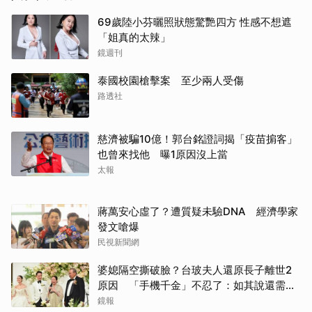
69歲陸小芬曬照狀態驚艷四方 性感不想遮
「姐真的太辣」
鏡週刊
泰國校園槍擊案 至少兩人受傷
路透社
慈濟被騙10億！郭台銘證詞揭「疫苗掮客」
也曾來找他 曝1原因沒上當
太報
蔣萬安心虛了？遭質疑未驗DNA 經濟學家
發文嗆爆
民視新聞網
婆媳隔空撕破臉？台玻夫人還原長子離世2
原因 「手機千金」不忍了：如其說還需要
離開嗎？
鏡報