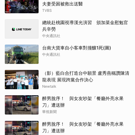
夫妻受困被救出送醫
TVBS
總統赴桃園視導漢光演習 頒加菜金慰勉官
兵辛勞
中央通訊社
台南大貨車自小客車對撞釀1死(圖)
中央通訊社
（影）藍白合打造台中願景 盧秀燕稱讚陳清
龍表現 展現跨黨合作決心
Newtalk
醉男脫序！ 與女友吵架「餐廳外亮水果
刀」遭送辦
華視新聞
醉男脫序！ 與女友吵架「餐廳外亮水果
刀」遭送辦