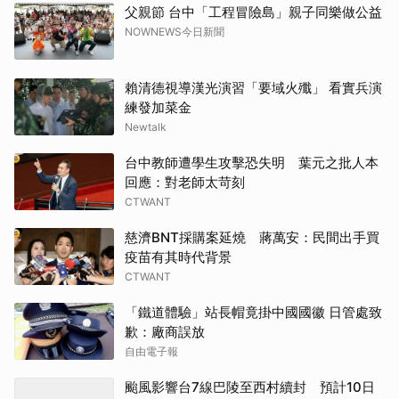
父親節 台中「工程冒險島」親子同樂做公益
NOWNEWS今日新聞
賴清德視導漢光演習「要域火殲」 看實兵演
練發加菜金
Newtalk
台中教師遭學生攻擊恐失明 葉元之批人本
回應：對老師太苛刻
CTWANT
慈濟BNT採購案延燒 蔣萬安：民間出手買
疫苗有其時代背景
CTWANT
「鐵道體驗」站長帽竟掛中國國徽 日管處致
歉：廠商誤放
自由電子報
颱風影響台7線巴陵至西村續封 預計10日