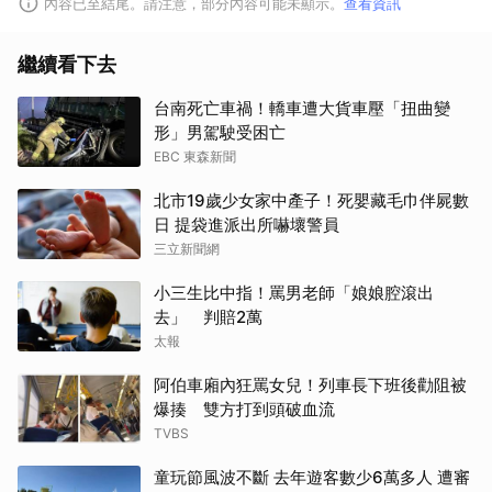
內容已至結尾。請注意，部分內容可能未顯示。
查看資訊
繼續看下去
台南死亡車禍！轎車遭大貨車壓「扭曲變
形」男駕駛受困亡
EBC 東森新聞
北市19歲少女家中產子！死嬰藏毛巾伴屍數
日 提袋進派出所嚇壞警員
三立新聞網
小三生比中指！罵男老師「娘娘腔滾出
去」 判賠2萬
太報
阿伯車廂內狂罵女兒！列車長下班後勸阻被
爆揍 雙方打到頭破血流
TVBS
童玩節風波不斷 去年遊客數少6萬多人 遭審