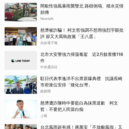
間歇性強風暴雨襲雙北 路樹倒塌、積水災情
頻傳
Newtalk
慈濟被詐騙！ 柯文哲強調不想用強烈字眼批
評 卻又大罵執政黨「王八蛋」
自由電子報
北市大安警強力掃蕩毒駕 近2月餘查獲116
件
中央通訊社
駐日代表李逸洋不出席原爆典禮 抗議長崎
市府座位安排「矮化台灣」
鏡新聞
慈濟遭詐陳時中要藍白為抹黑道歉 柯文
哲：不要把人民當白痴
上報
台北風雨超有感！蔣萬安「不放颱風假」又