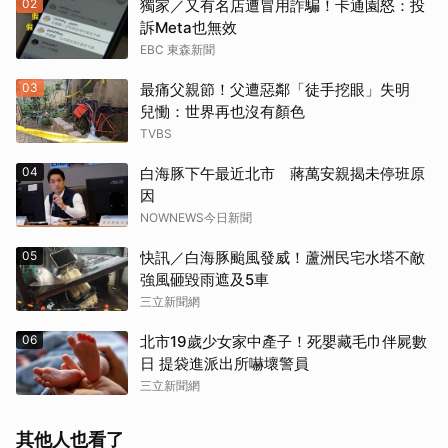
02
獨家／又有名店遭冒用詐騙！卡通園怒：投
訴Meta也無效
EBC 東森新聞
03
最痛父親節！父遭惡鄰「徒手挖眼」失明
兒慟：世界再也沒有顏色
TVBS
04
白海豚下午最近北市 蔣萬安親揭未停班原
因
NOWNEWS今日新聞
05
快訊／白海豚颱風發威！蘆洲民宅水塔不敵
強風砸毀雨遮及5車
三立新聞網
06
北市19歲少女家中產子！死嬰藏毛巾伴屍數
日 提袋進派出所嚇壞警員
三立新聞網
其他人也看了