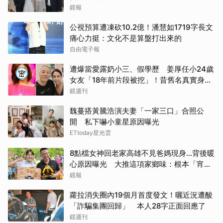
鏡報
公視預算遭凍砍10.2億！潘慧如1719字長文
痛心力挺：文化不是算盤打出來的
自由電子報
遭爆當愛露奶小三、假學歷 姜厚任小24歲
女友「18年前片段被挖」！昔舊名真實身分
曝光
鏡週刊
魏蔓搭黃騰浩演夫妻「一家三口」合照公
開 私下嚇小童星原因曝光
ETtoday星光雲
8點檔女神回老家高雄不見爸媽現身...背後暖
心原因曝光 大推這項家鄉味：根本「宵夜
天花板」
鏡報
蘿拉消失圈內19個月首度發文！曬近況遭酸
「詐騙集團回歸」 本人28字正面回應了
鏡週刊