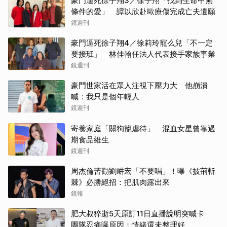
豪門逼死徐子翔3／徐子翔「找到生命中無
條件的愛」 譚以欣赴歐療傷完成亡夫遺願
鏡週刊
豪門逼死徐子翔4／徐莉玲寵么兒「不一定
要接班」 林佳翰任法人代表接手家族事業
鏡週刊
豪門世家活在眾人注視下壓力大 他崩潰
喊：我只是個年輕人
鏡週刊
寄養家庭「關狗籠虐待」 混血女星曾靠過
期食品維生
鏡週刊
周杰倫苦勸劉畊宏「不要唱」！曝《披荊斬
棘》必勝絕招：把肌肉露出來
鏡報
肥大叔猝逝5天原訂11日直播說明突喊卡
團隊忍痛曝原因：情緒還未整理好