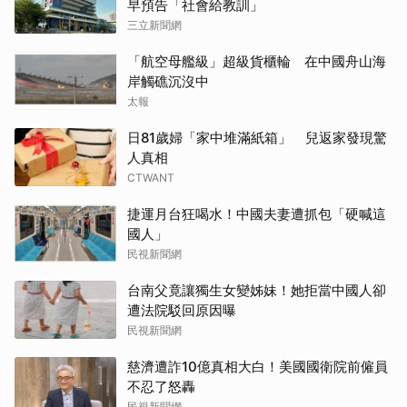
早預告「社會給教訓」
三立新聞網
「航空母艦級」超級貨櫃輪 在中國舟山海
岸觸礁沉沒中
太報
日81歲婦「家中堆滿紙箱」 兒返家發現驚
人真相
CTWANT
捷運月台狂喝水！中國夫妻遭抓包「硬喊這
國人」
民視新聞網
台南父竟讓獨生女變姊妹！她拒當中國人卻
遭法院駁回原因曝
民視新聞網
慈濟遭詐10億真相大白！美國國衛院前僱員
不忍了怒轟
民視新聞網