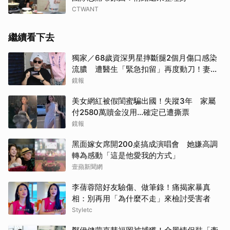
CTWANT
繼續看下去
獨家／68歲資深男星摔斷腿2個月傷口感染
流膿 遭醫生「緊急扣留」再度動刀！妻心
力交瘁曝現況
鏡報
美女網紅被假閨蜜騙出國！失蹤3年 家屬
付2580萬贖金沒用…確定已遭撕票
鏡報
黑面嫁女席開200桌搞成演唱會 她嫌高調
轉為感動「這是他愛我的方式」
壹蘋新聞網
李蒨蓉陪好友驗傷、做筆錄！痛揭家暴真
相：別再用「為什麼不走」來檢討受害者
Styletc