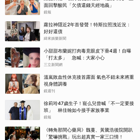
面回擊酸民「欠債還錢天經地義」
鏡報
取消
蘿拉神隱近2年首發聲！特斯拉照洩近況：
好好還債
緯來娛樂新聞
小甜甜布蘭妮打肉毒竟眼皮下垂4週！自曝
「打太多」 急喊：大家小心
三立新聞網
溫嵐敗血性休克後首露面 氣色不錯未來將重
視身體調養
鏡週刊
徐莉玲47歲生子！寵么兒曾喊「不一定要接
班」 林佳翰如今接手家族事業
鏡報
《轉角那間心藥局》魏蔓、黃騰浩後院開趴
「驚嚇挑戰」玩出超真實一家三口情！