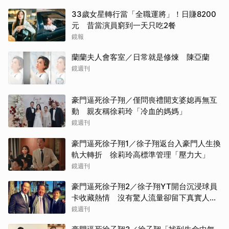
33歲女星轉行當「全職運將」！日賺8200
元 昔當演員窮到一天只吃2餐
鏡報
蘭蘭夫人會客室／日常就是修煉 陳亞蘭
鏡週刊
豪門逼死徐子翔／僅問喪禮開支婆媳再無互
動 親友稱徐莉玲「冷血的媽媽」
鏡週刊
豪門逼死徐子翔1／徐子翔返台入豪門人生換
軌大轉折 徐莉玲高標準管理「壓力大」
鏡週刊
豪門逼死徐子翔2／徐子翔YT開台沉浸球員
卡收藏熱情 沒有驚人流量卻留下真實人生
記錄
鏡週刊