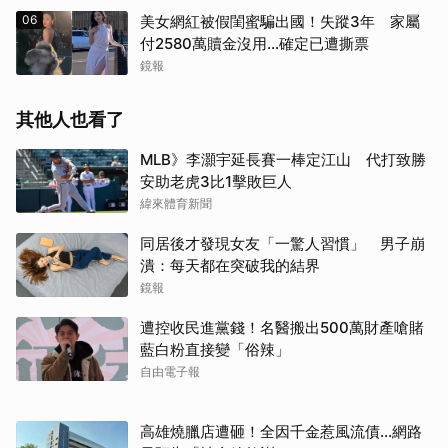
06
美女網紅被假閨蜜騙出國！失蹤3年 家屬
付2580萬贖金沒用…確定已遭撕票
鏡報
其他人也看了
MLB》李灝宇延長賽一棒定江山 代打致勝
安助老虎3比1擊敗巨人
緯來體育新聞
同居後才發現女友「一驚人習慣」 男子崩
潰：每天都在突破我的結界
鏡報
遭控收民進黨錢！名醫搬出500萬財產嗆賭
藍白粉直接變「俗辣」
自由電子報
高雄燒臘店遭砸！全因千金惹風流債…網路