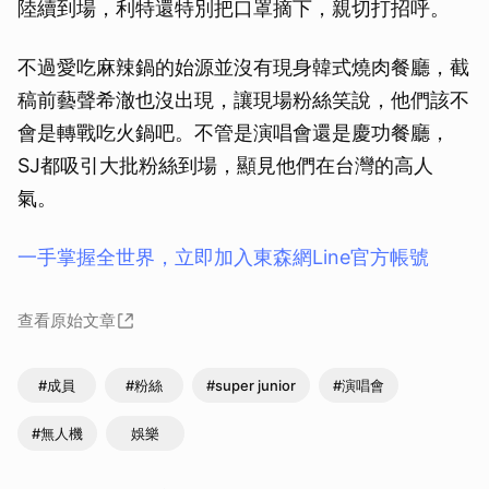
陸續到場，利特還特別把口罩摘下，親切打招呼。
不過愛吃麻辣鍋的始源並沒有現身韓式燒肉餐廳，截
稿前藝聲希澈也沒出現，讓現場粉絲笑說，他們該不
會是轉戰吃火鍋吧。不管是演唱會還是慶功餐廳，
SJ都吸引大批粉絲到場，顯見他們在台灣的高人
氣。
一手掌握全世界，立即加入東森網Line官方帳號
查看原始文章
#成員
#粉絲
#super junior
#演唱會
#無人機
娛樂