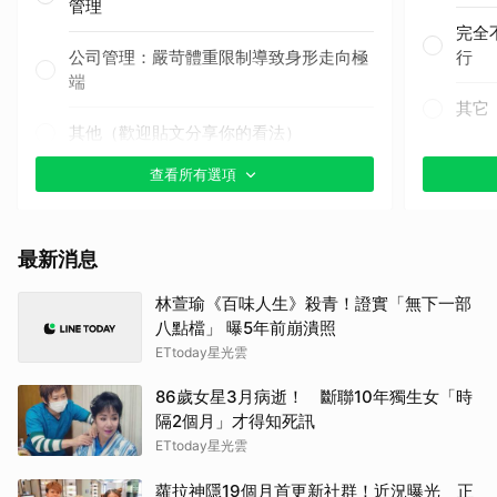
管理
完全
公司管理：嚴苛體重限制導致身形走向極
行
端
其它
其他（歡迎貼文分享你的看法）
查看所有選項
最新消息
林萱瑜《百味人生》殺青！證實「無下一部
八點檔」 曝5年前崩潰照
ETtoday星光雲
86歲女星3月病逝！ 斷聯10年獨生女「時
隔2個月」才得知死訊
ETtoday星光雲
蘿拉神隱19個月首更新社群！近況曝光 正