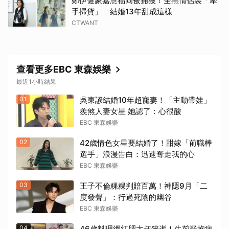
鄭伊健蒙嘉慧福岡被捕獲！全黑情侶裝「牽
手掃貨」 結婚13年甜成這樣
CTWANT
查看更多EBC 東森娛樂
最近1小時結果
01
吳東諺結婚10年超寵妻！「主動帶娃」
羨煞人妻女星 她認了：心很酸
EBC 東森娛樂
02
42歲情色女星要結婚了！甜嫁「前職棒
選手」浪漫告白：迅速奪走我的心
EBC 東森娛樂
03
王子不倫粿粿判賠百萬！神隱9月「二
度發聲」：行過死陰的幽谷
EBC 東森娛樂
04
46歲料理網紅肥大叔猝逝！生前疑抱病