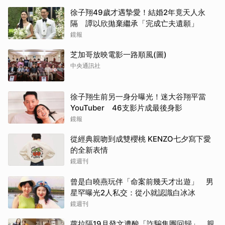
徐子翔49歲才遇摯愛！結婚2年竟天人永
隔 譚以欣拋棄繼承「完成亡夫遺願」
鏡報
芝加哥放映電影一路順風(圖)
中央通訊社
徐子翔生前另一身分曝光！迷大谷翔平當
YouTuber 46支影片成最後身影
鏡報
從經典親吻到成雙櫻桃 KENZO七夕寫下愛
的全新表情
鏡週刊
曾是白曉燕玩伴「命案前幾天才出遊」 男
星罕曝光2人私交：從小就認識白冰冰
鏡週刊
蘿拉隔19月發文遭酸「詐騙集團回歸」 親