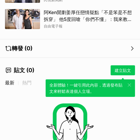
阿Ken開剿姜厚任戀情疑點「不是笨是不想
拆穿」 他5度回嗆「你們不懂」：我來教育
你們
自由電子報
轉發 (0)
貼文 (0)
建立貼文
最新
熱門
全新體驗！一鍵引用此內容，透過發布貼
文來輕鬆表達個人立場。