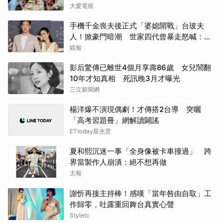
大愛電視
手機千金喪夫後正式「婆媳開戰」台玻夫
人！掀豪門暗潮 世家四代曾暴走怒喊：我
只是一個年輕人
鏡報
影后驚傳已離世4個月享壽86歲 女兒鬧翻
10年才知真相 死訊晚3月才曝光
三立新聞網
楊洋爆不演現偶劇！才傳搭2台導 突曬
「高考習題冊」網解讀闢謠
ETtoday星光雲
夏和熙沉迷一事「全身像被卡車撞過」 跨
界當製作人崩潰：絕不想再做
太報
謝忻再接主持棒！感嘆「當年咎由自取」工
作歸零，吐露重回舞台真實心聲
Styletc