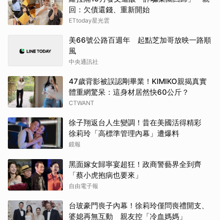
回：欠債還錢、重新開始
ETtoday星光雲
美66號公路百週年 起點芝加哥放映一路順
風
中央通訊社
47歲背影被誤認剛畢業！KIMIKO親揭真實
體重網驚呆：這身材居然快60公斤？
CTWANT
徐子翔返台人生變調！昔在美國活得精彩
徐莉玲「高標準管理內幕」遭爆料
鏡報
黑面嫁女歸寧宴超狂！政商警藝界全到齊
「蔡小虎抱病也要來」
自由電子報
台玻豪門喪子內幕！徐莉玲僅問喪禮開支、
婆媳再無互動 親友控「冷血媽媽」