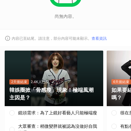
尚無內容。
內容已至結尾。請注意，部分內容可能未顯示。
查看資訊
2天後結束
2.4K人已投
6天後結束
韓娛圈掀「骨感瘦」現象！極端風潮
如果要
主因是？
嗎？
鏡頭需求：為了上鏡好看藝人只能極端瘦
很在
大眾審查：稍微變胖就被認為沒做好自我
有點