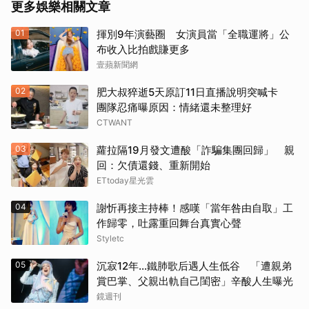
更多娛樂相關文章
01
揮別9年演藝圈 女演員當「全職運將」公
布收入比拍戲賺更多
壹蘋新聞網
02
肥大叔猝逝5天原訂11日直播說明突喊卡
團隊忍痛曝原因：情緒還未整理好
CTWANT
03
蘿拉隔19月發文遭酸「詐騙集團回歸」 親
回：欠債還錢、重新開始
ETtoday星光雲
04
謝忻再接主持棒！感嘆「當年咎由自取」工
作歸零，吐露重回舞台真實心聲
Styletc
05
沉寂12年…鐵肺歌后遇人生低谷 「遭親弟
賞巴掌、父親出軌自己閨密」辛酸人生曝光
鏡週刊