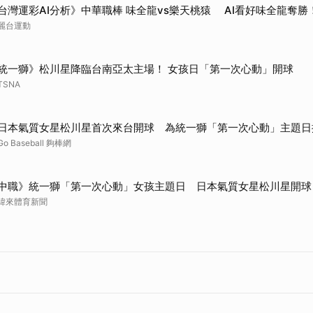
台灣運彩AI分析》中華職棒 味全龍vs樂天桃猿 AI看好味全龍奪勝
麗台運動
統一獅》松川星降臨台南亞太主場！ 女孩日「第一次心動」開球
TSNA
日本氣質女星松川星首次來台開球 為統一獅「第一次心動」主題日
Go Baseball 夠棒網
中職》統一獅「第一次心動」女孩主題日 日本氣質女星松川星開球
緯來體育新聞