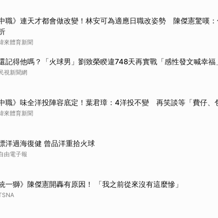
中職》連天才都會做改變！林安可為適應日職改姿勢 陳傑憲驚嘆：
折
緯來體育新聞
還記得他嗎？「火球男」劉致榮睽違748天再實戰「感性發文喊幸福
民視新聞網
中職》味全洋投陣容底定！葉君璋：4洋投不變 再笑談等「費仔、
緯來體育新聞
漂洋過海復健 曾品洋重拾火球
自由電子報
統一獅》陳傑憲開轟有原因！ 「我之前從來沒有這麼慘」
TSNA