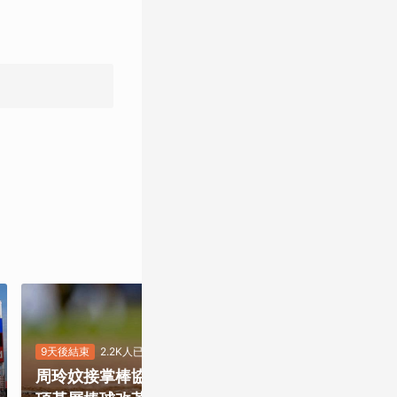
9天後結束
2.2K人已投
8天後結束
5.4
周玲妏接掌棒協，你最期待哪一
重磅補強塞揚