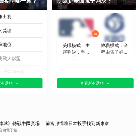
最期待哪一幕？
制還是全面電子判決？
取消
康出賽
人獎項
牌地位
美職模式：主
韓職模式：全
審判決，爭議
程由電子好球
挑戰大聯盟
時再挑戰
帶判定
台灣王牌主投
所有選項
查看所有選項
貼文分享）
棒球》轉戰中國賽場！ 前富邦悍將日本投手找到新東家
自由電子報