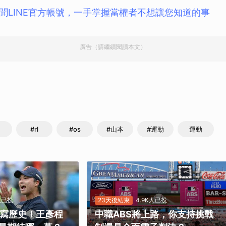
聞LINE官方帳號，一手掌握當權者不想讓您知道的事
廣告（請繼續閱讀本文）
#rl
#os
#山本
#運動
運動
K人已投
23天後結束
4.9K人已投
勝寫歷史！王彥程
中職ABS將上路，你支持挑戰