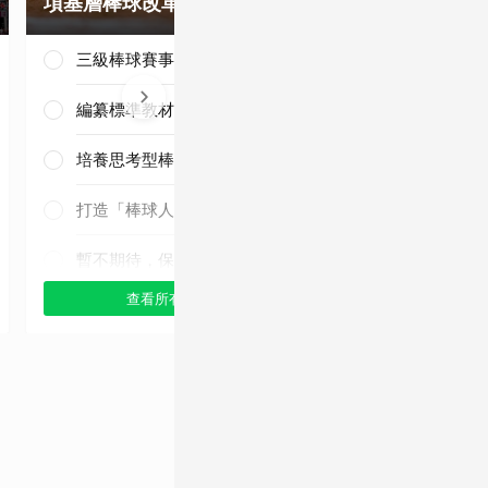
項基層棒球改革？
是否有望奪下
三級棒球賽事正常化
編纂標準教材與導入運科防護
培養思考型棒球人才
三連霸毫無懸
念！
打造「棒球人之家」
暫不期待，保持觀望
查看所有選項
查看