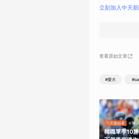
立刻加入中天新
查看原始文章
#愛犬
#ca
11天後結束
4.1
韓職單季10