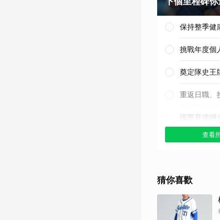
下個里程碑你
保持整季健
挑戰年度個
奠定隊史王
重返日職、
國際賽擔綱
查看
其他（歡迎
猜你喜歡