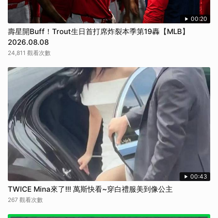
00:20
壽星開Buff！Trout生日首打席炸裂本季第19轟【MLB】
2026.08.08
24,811 觀看次數
00:43
TWICE Mina來了!!! 萬斯快看~穿白禮服美到像公主
267 觀看次數