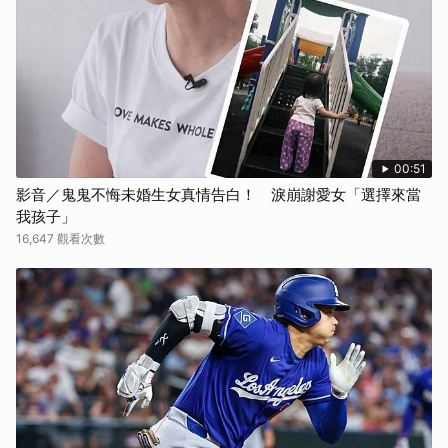
取消
00:51
影音／鬼鬼不悔未婚生女真情告白！ 淚崩謝愛女「選擇來當
我孩子」
16,647 觀看次數