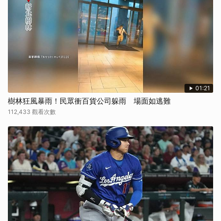
01:21
樹林狂風暴雨！民眾衝百貨公司躲雨 場面如逃難
112,433 觀看次數