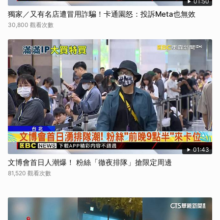
01:50
獨家／又有名店遭冒用詐騙！卡通園怒：投訴Meta也無效
30,800 觀看次數
01:43
文博會首日人潮爆！ 粉絲「徹夜排隊」搶限定周邊
81,520 觀看次數