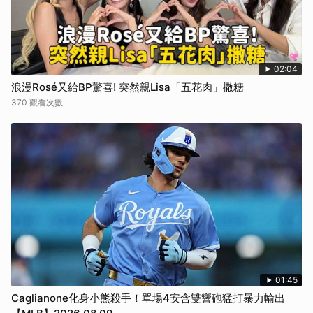
02:04
浪漫Rosé又給BP驚喜! 突然親Lisa「五花肉」撒糖
370 觀看次數
01:45
Caglianone化身小熊殺手！單場4安含雙響砲猛打暴力輸出