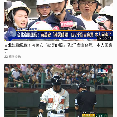
00:41
台北沒颱風假！蔣萬安「勘災帥照」吸2千留言痛罵 本人回應
了
22 觀看次數