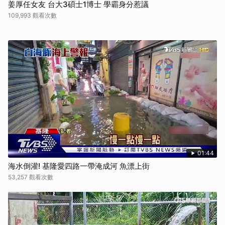
姜厚任女友 台大3碩士1博士 學霸身分惹議
109,993 觀看次數
01:44
海水倒灌! 基隆愛四路一帶淹成河 魚漂上街
53,257 觀看次數