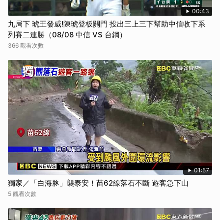
00:43
九局下 琥王發威!陳琥登板關門 投出三上三下幫助中信收下系
列賽二連勝（08/08 中信 VS 台鋼）
366 觀看次數
01:57
獨家／「白海豚」襲泰安！苗62線落石不斷 遊客急下山
5 觀看次數