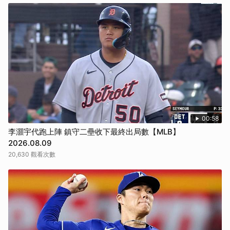
00:58
李灝宇代跑上陣 鎮守二壘收下最終出局數【MLB】
2026.08.09
20,630 觀看次數