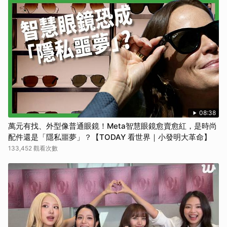
08:38
萬元有找、外型像普通眼鏡！Meta智慧眼鏡愈賣愈紅，是時尚
配件還是「隱私噩夢」？【TODAY 看世界｜小發明大革命】
133,452 觀看次數