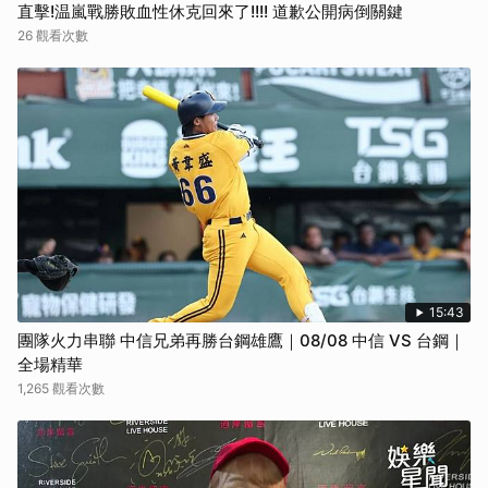
直擊!温嵐戰勝敗血性休克回來了!!!! 道歉公開病倒關鍵
26 觀看次數
15:43
團隊火力串聯 中信兄弟再勝台鋼雄鷹｜08/08 中信 VS 台鋼｜
全場精華
1,265 觀看次數