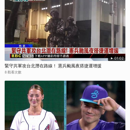
01:02
緊守共軍攻台北潛在路線！ 憲兵颱風夜搭捷運增援
8 觀看次數