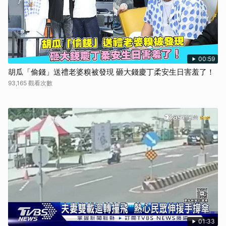
00:59
胡瓜「偷錢」送禮老婆糗被發現 砸大錢慶丁柔安生日害羞了！
93,165 觀看次數
01:33