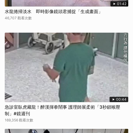
01:42
水龍捲掃淡水 即時影像鏡頭君捕捉「生成畫面」
46,707 觀看次數
00:44
急診室臥虎藏龍！醉漢揮拳鬧事 護理師展柔術「3秒鎖喉壓
制」#鏡週刊
169,356 觀看次數