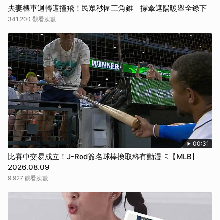
夫妻機車迴轉遭撞飛！民眾秒圍三角錐 撐傘遮陽暖舉全錄下
341,200 觀看次數
00:31
比賽中交易成立！J-Rod簽名球棒換取稀有動漫卡【MLB】
2026.08.09
9,927 觀看次數