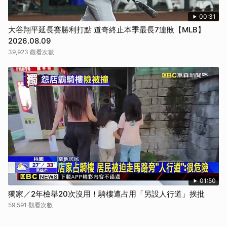
00:31
大谷翔平延長賽勝利打點 道奇終止本季最長7連敗【MLB】
2026.08.09
39,923 觀看次數
01:50
獨家／2年檢舉20次沒用！騎樓遭占用「另設人行道」挨批
59,591 觀看次數