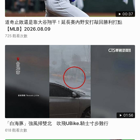
00:37
道奇止敗還是靠大谷翔平！延長賽內野安打敲回勝利打點
【MLB】2026.08.09
725 觀看次數
01:56
「白海豚」強風掃雙北 吹飛UBike.騎士寸步難行
618 觀看次數