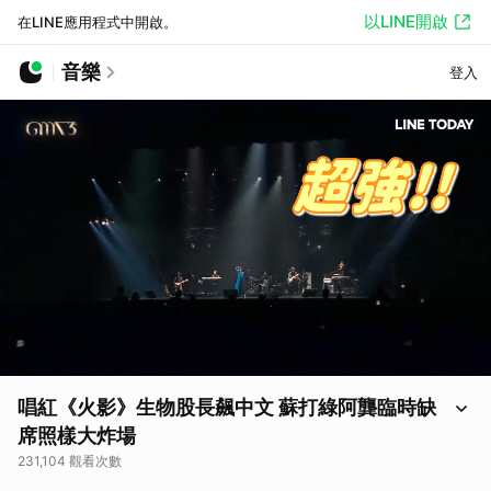
以LINE開啟
在LINE應用程式中開啟。
音樂
登入
唱紅《火影》生物股長飆中文 蘇打綠阿龔臨時缺
席照樣大炸場
231,104 觀看次數