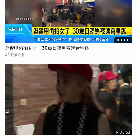
01:12
逛逢甲偷拍女子 30歲日籍男被逮倉皇逃
35 觀看次數
00:53