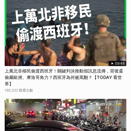
09:48
上萬北非移民偷渡西班牙！關鍵判決推動假訊息流傳，背後還
偷藏歐洲、摩洛哥角力？西班牙為何被罵翻？【TODAY 看世
界】
160,322 觀看次數