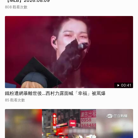
【MLB】2026.08.09
808 觀看次數
00:41
鐵粉遭網暴離世後...西村力露面喊「幸福」被罵爆
85 觀看次數