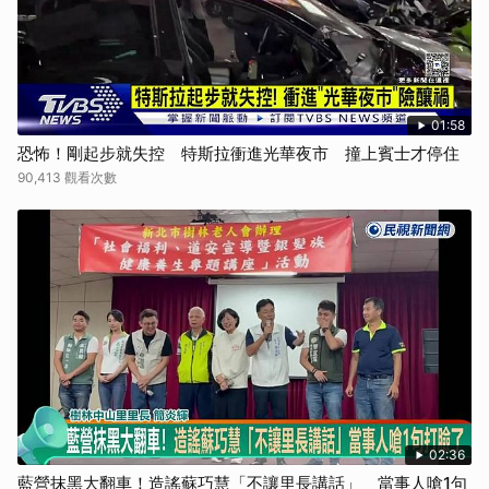
01:58
恐怖！剛起步就失控 特斯拉衝進光華夜市 撞上賓士才停住
90,413 觀看次數
02:36
藍營抹黑大翻車！造謠蘇巧慧「不讓里長講話」 當事人嗆1句