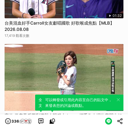
01:32
台美混血好手Carroll女友獻唱國歌 好歌喉成焦點【MLB】
2026.08.08
17,419 觀看次數
全新體驗！一鍵引用此內容，透過發布貼
可以轉發或引用此內容至自己的貼文中，
文來輕鬆表達個人立場。
來發表您的評論或觀點。
02:09
賽前 保庇天后王彩樺與夕陽武士Jason 攜手為本場比賽開出好
336
球（08/08 中信 VS 台鋼）