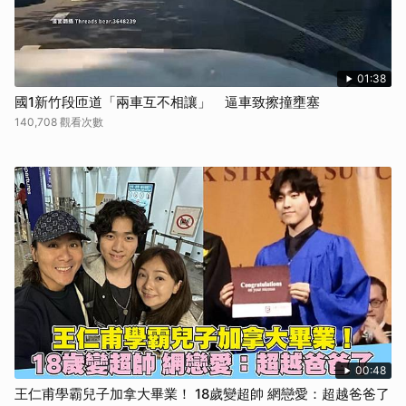
01:38
國1新竹段匝道「兩車互不相讓」 逼車致擦撞壅塞
140,708 觀看次數
00:48
王仁甫學霸兒子加拿大畢業！ 18歲變超帥 網戀愛：超越爸爸了