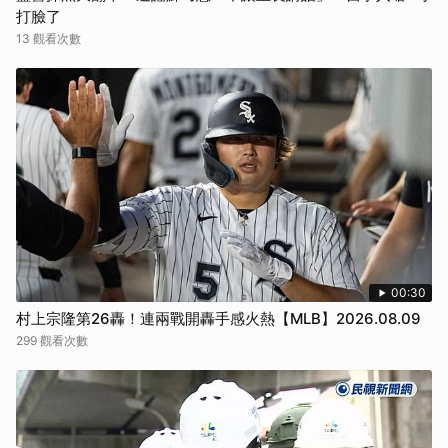
打臉了
13 觀看次數
00:30
村上宗隆第26轟！連兩戰開轟手感火熱【MLB】2026.08.09
299 觀看次數