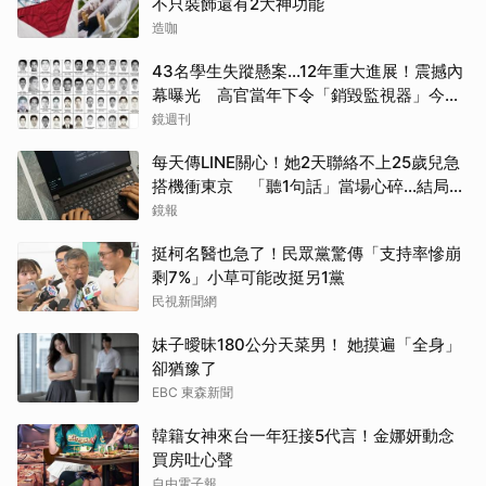
不只裝飾還有2大神功能
造咖
43名學生失蹤懸案...12年重大進展！震撼內
幕曝光 高官當年下令「銷毀監視器」今遭
逮
鏡週刊
每天傳LINE關心！她2天聯絡不上25歲兒急
搭機衝東京 「聽1句話」當場心碎...結局看
哭網
鏡報
挺柯名醫也急了！民眾黨驚傳「支持率慘崩
剩7%」小草可能改挺另1黨
民視新聞網
妹子曖昧180公分天菜男！ 她摸遍「全身」
卻猶豫了
EBC 東森新聞
韓籍女神來台一年狂接5代言！金娜妍動念
買房吐心聲
自由電子報