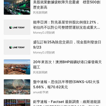
美股就業數據疲軟降升息憂慮 標普500創
歷史新高
民視新聞網
能率亞洲：對兆基屋管持股比例僅2.21%，
初估尚不以對公司整體營運狀況造成重大影
響
MoneyDJ理財網
盛弘訂8/25為除息交易日，現金股利發放日
9/23
MoneyDJ理財網
20年來首次！澳洲BHP鐵礦砂港口爆發兩天
罷工
民視新聞網
盤中速報 - 思佳訊半導體(SWKS-US)大漲
5.66%，報70.62美元
anue鉅亨網
鉅亨速報 - Factset 最新調查：維斯達能源