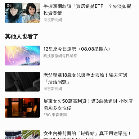
06
手握頭期款該「買房還是ETF」？吳淡如揭
投資關鍵
民視新聞網
其他人也看了
12星座今日運勢〈08.08星期六〉
科技紫微網每日星座
老父親嫌18歲女兒懷孕太丟臉！騙去河邊
「活活溺斃」
民視新聞網
屏東女欠50萬高利貸！遭3惡煞追討 小吃店
包廂多次性侵
EBC 東森新聞
女生內褲前面的「蝴蝶結」真正用途曝光！