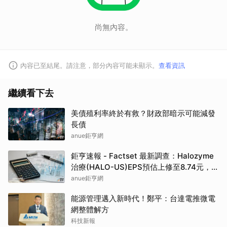
尚無內容。
內容已至結尾。請注意，部分內容可能未顯示。
查看資訊
繼續看下去
美債殖利率終於有救？財政部暗示可能減發
長債
anue鉅亨網
鉅亨速報 - Factset 最新調查：Halozyme
治療(HALO-US)EPS預估上修至8.74元，預
估目標價為105.00元
anue鉅亨網
能源管理邁入新時代！鄭平：台達電推微電
網整體解方
科技新報