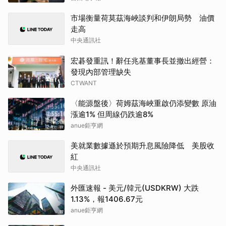
市場衡量荷莫茲海峽談判和伊朗局勢 油價
走高
中央通訊社
宏碁發重訊！辭任兆基董事長並撤出經營：
發現內部管理缺失
CTWANT
〈能源盤後〉荷姆茲海峽重啟仍添變數 原油
漲逾1% 但周線仍跌逾8%
anue鉅亨網
美就業數據遜於預期升息風險降低 美股收
紅
中央通訊社
外匯速報 - 美元/韓元(USDKRW) 大跌
1.13%，報1406.67元
anue鉅亨網