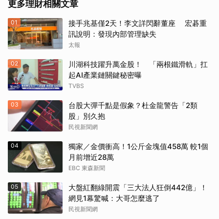
更多理財相關文章
01
接手兆基僅2天！李文詳閃辭董座 宏碁重
訊說明：發現內部管理缺失
太報
02
川湖科技躍升萬金股！ 「兩根鐵滑軌」扛
起AI產業鏈關鍵秘密曝
TVBS
03
台股大彈千點是假象？杜金龍警告「2類
股」別久抱
民視新聞網
04
獨家／金價衝高！1公斤金塊值458萬 較1個
月前增近28萬
EBC 東森新聞
05
大盤紅翻綠開震「三大法人狂倒442億」！
網見1幕驚喊：大哥怎麼逃了
民視新聞網