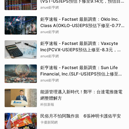
(VST-US)EPS預估下修至9.14元，預估目
標價為222.00元
anue鉅亨網
鉅亨速報 - Factset 最新調查：Oklo Inc.
Class A(OKLO-US)EPS預估下修至-0.77
元，預估目標價為83.50元
anue鉅亨網
鉅亨速報 - Factset 最新調查：Vaxcyte
Inc(PCVX-US)EPS預估上修至-8.3元，預
估目標價為110.00元
anue鉅亨網
鉅亨速報 - Factset 最新調查：Sun Life
Financial, Inc.(SLF-US)EPS預估上修至
5.73元，預估目標價為80.81元
anue鉅亨網
能源管理邁入新時代！鄭平：台達電推微電
網整體解方
科技新報
民俗月不怕阿飄作祟 6張神明卡護佑平安
卡優新聞網