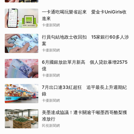
一卡通吃喝玩樂省起來 愛金卡UniGirls收
進來
卡優新聞網
行員勾結地政士收回扣 15家銀行60多人涉
案
卡優新聞網
6月國銀放款單月新高 個人貸款暴增2575
億
卡優新聞網
7月出口連33紅超狂 追平最長上升週期紀
錄
卡優新聞網
美墨達成協議！遭卡關逾千噸墨西哥酪梨獲
准放行
民視新聞網