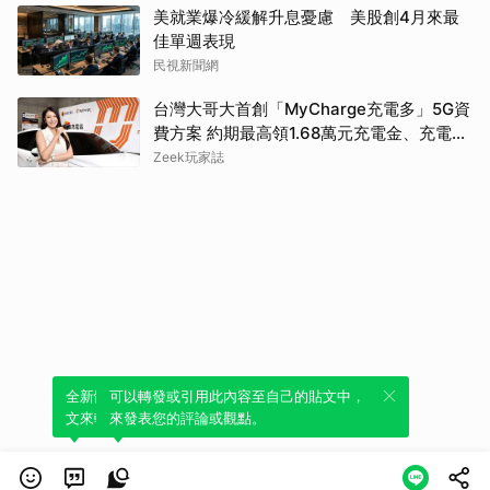
美就業爆冷緩解升息憂慮 美股創4月來最
佳單週表現
民視新聞網
台灣大哥大首創「MyCharge充電多」5G資
費方案 約期最高領1.68萬元充電金、充電最
高89折
Zeek玩家誌
全新體驗！一鍵引用此內容，透過發布貼
可以轉發或引用此內容至自己的貼文中，
文來輕鬆表達個人立場。
來發表您的評論或觀點。