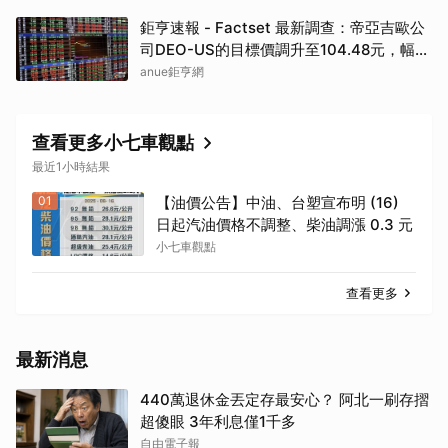
取消
鉅亨速報 - Factset 最新調查：帝亞吉歐公
司DEO-US的目標價調升至104.48元，幅度
約3.43%
anue鉅亨網
查看更多小七車觀點
最近1小時結果
01
【油價公告】中油、台塑宣布明 (16)
日起汽油價格不調整、柴油調漲 0.3 元
小七車觀點
查看更多
最新消息
440萬退休金丟定存最安心？ 阿北一刷存摺
超傻眼 3年利息僅1千多
自由電子報