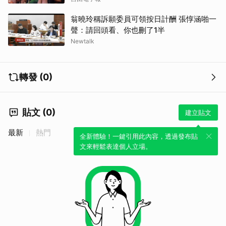
翁曉玲稱訴願委員可領按日計酬 張惇涵啪一
聲：請回頭看、你也刪了1半
Newtalk
轉發 (0)
貼文 (0)
建立貼文
最新
熱門
全新體驗！一鍵引用此內容，透過發布貼
文來輕鬆表達個人立場。