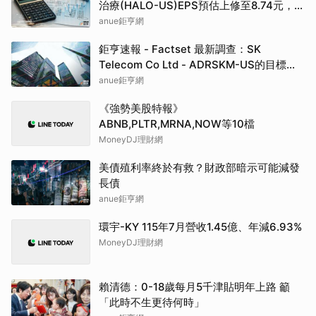
治療(HALO-US)EPS預估上修至8.74元，預
估目標價為105.00元
anue鉅亨網
鉅亨速報 - Factset 最新調查：SK
Telecom Co Ltd - ADRSKM-US的目標價
調升至42.64元，幅度約3.73%
anue鉅亨網
《強勢美股特報》
ABNB,PLTR,MRNA,NOW等10檔
MoneyDJ理財網
美債殖利率終於有救？財政部暗示可能減發
長債
anue鉅亨網
環宇-KY 115年7月營收1.45億、年減6.93%
MoneyDJ理財網
賴清德：0-18歲每月5千津貼明年上路 籲
「此時不生更待何時」