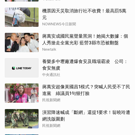
機票因天災取消旅行社不收費！最高罰5萬
元
NOWNEWS今日新聞
蔣萬安成國民黨聲量黑洞！她揭大數據：個
人秀搶走全黨光彩 藍營3縣市恐被翻盤
Newtalk
養樂多中壢廠遭爆食安及職場霸凌 公司：
食安無虞
中央通訊社
蔣萬安超像黃國昌1模式？突喊人民受不了民
進黨 綠議員1句狠打臉
民視新聞網
演習降速喊成「斷網」還提1要求！翁曉玲遭
網洗版圍剿
民視新聞網