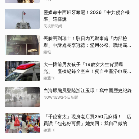
靈媒命中西班牙奪冠！2026「中共侵台機
率」這樣說
民視新聞網
丟臉丟到瑞士！駐日內瓦辦事處「內部檢
舉」申訴處長李冠德：濫用公帑、職場霸
凌、超速仔拒繳罰單 外交部要查了
鏡報
大一懷前男友孩子「19歲女大生背景曝
光」 產檢紀錄全空白！獨自生產浴巾裹嬰
屍藏家5天
鏡週刊
白海豚颱風登陸浙江玉環！寫中國歷史紀錄
NOWNEWS今日新聞
「千億富太」現身老店買250元麻糬！ 店
員讚「包包好可愛」她笑回：我自己做的
鏡週刊