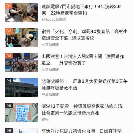
01
連鎖電腦7門市變地下銀行！4年洗錢2.6
億 22地產豪宅全查扣
ETtoday新聞雲
02
宿舍「火化、穿刺」虐死40隻倉鼠！高材生
遭爆安全下莊…錄取這名校
三立新聞網
03
出國注意！台灣人入境2國卡關「護照遭扣
遣返」 外交部證實了
三立新聞網
04
悲傷父親節！ 屏東3月大嬰兒送托第3天午
睡無呼吸搶救不治
中廣新聞網
05
澎湖13子疑雲 神隱母親突返家貼條自清
社會處周一約談父母釐清真相
鏡報
06
李逸洋批原爆典禮矮化台灣 日媒直呼罕