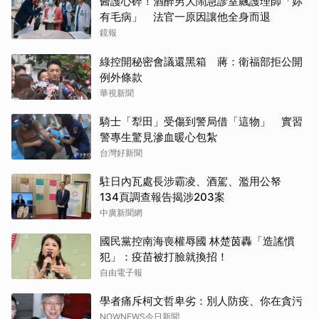
醫護心碎！酒醉男大鬧急診室飆護理師「妳
有毛病」 法官一原因讓他全身而退
鏡報
綠控開秘密會議還黑箱 蔣：衛福部拒公開
例外條款
華視新聞
騎士「犁田」受傷到警局借「這物」 實習
警專生驚見滲血暖心包紮
台灣好新聞
駐日內瓦處長涉霸凌、酒駕、濫用公帑
134頁調查報告揭涉203案
中廣新聞網
國民黨控南海喪權辱國 林楚茵轟「造謠慣
犯」：疫苗被打臉就換招！
自由電子報
學者痛斥柯文哲卑劣：別人防疫、你在貪污
NOWNEWS今日新聞