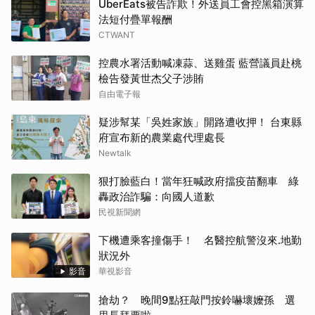
UberEats被告詐欺！外送員工會控黑箱演算
法短付疊單報酬
CTWANT
控農水署活動喊凍蒜、送雞蛋 藍營議員赴桃
檢告發黃世杰父子涉賄
自由電子報
疑涉幫某「吳姓家族」開路遭收押！ 台東縣
府宣布新的農業處代理處長
Newtalk
狠打臉藍白！當年狂喊政府擋疫苗翻車 綠
轟政治詐騙：向國人道歉
民視新聞網
下機遭乘客撞傷手！ 名醫控航警沒來.地勤
狀況外
影音
華視影音
搶劫？ 晚間9點狂敲門按鈴嚇壞嬤孫 選