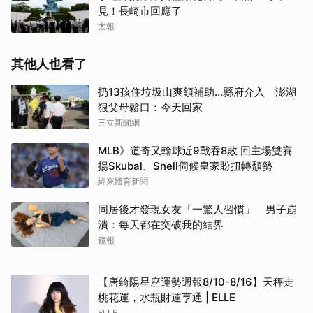
見！長崎市回應了
太報
其他人也看了
扔13孩住垃圾山爽領補助…縣府介入 澎湖
狠父母鬆口：今天回家
三立新聞網
MLB》道奇又輸球近9戰吞8敗 回主場雙賽
揚Skubal、Snell伺候皇家盼扭轉頹勢
緯來體育新聞
同居後才發現女友「一驚人習慣」 男子崩
潰：每天都在突破我的結界
鏡報
【唐綺陽星座運勢週報8/10-8/16】天秤走
桃花運，水瓶財運亨通 | ELLE
ELLE