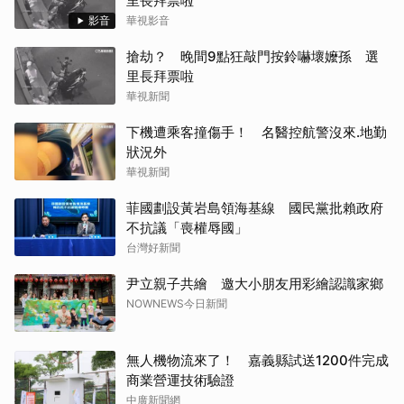
里長拜票啦
影音
華視影音
搶劫？ 晚間9點狂敲門按鈴嚇壞嬤孫 選
里長拜票啦
華視新聞
下機遭乘客撞傷手！ 名醫控航警沒來.地勤
狀況外
華視新聞
菲國劃設黃岩島領海基線 國民黨批賴政府
不抗議「喪權辱國」
台灣好新聞
尹立親子共繪 邀大小朋友用彩繪認識家鄉
NOWNEWS今日新聞
無人機物流來了！ 嘉義縣試送1200件完成
商業營運技術驗證
中廣新聞網