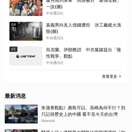
盧秀燕到屏東 回應被封「最強母雞」
一說(圖)
中央通訊社
04
嘉義男向友人借錢遭拒 涉工廠縱火洩
恨(圖)
中央通訊社
05
烏克蘭、伊朗教訓 中共黨媒提出「慢
性戰爭」觀點
中央通訊社
取消
查看更多
最新消息
朱蒲青觀點》廣島可以、長崎為何不行？別
只記得歷史上的中國 看不見今天的台灣
Newtalk