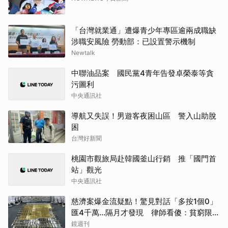
「台灣就業通」遭爆青少年專區逾兩成職缺
涉職安風險 勞動部：已設置警示機制
Newtalk
中聯油品案 國民黨4青年告發卓榮泰等貪
污圖利
中央通訊社
導航又失誤！男遊客夜困山區 警入山助脫
困
台灣好新聞
桃園市觀旅局赴韓國釜山行銷 推「國門首
站」觀光
中央通訊社
慈濟案爆金流疑點！驚見對話「多按1個0」
匯4千萬…隔月才發現 律師看傻：貧窮限制
想像
鏡週刊