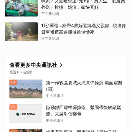
獨家／女駕駛肇逃1死1傷！男大生「凌晨跑
外送」挨撞 媽淚：家快瓦解
三立新聞網
1死1重傷…婦帶4歲姪返鄉過父親節…繞違停
貨車慘遭高速撞飛當場慘死
三立新聞網
查看更多中央通訊社
最近1小時結果
01
第一作戰區要域火殲實彈操演 場面震撼
(圖)
中央通訊社
02
陸勤部回應榴彈掉落：繫固帶快解鎖鬆
脫、未裝引信藥包
中央通訊社
03