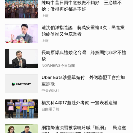
陳時中昔日雨中道歉做不夠好 王必勝不
捨：做得再好都是不好
上報
遭沈伯洋指造謠 蔣萬安重複3次：民進黨
始終硬拗又包庇業者
上報
長崎原爆典禮矮化台灣 綠黨團批非常不禮
貌
NOWNEWS今日新聞
Uber Eats涉疊單短付 外送聯盟工會控加
重詐欺
中央通訊社
楊文科4年17趟赴外考察 一覽表看這裡
自由電子報
網路降速演習被翁曉玲喊「斷網」 民進黨