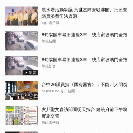
農水署活動爭議 黃世杰陣營駁涉賄、批藍營
議員浪費司法資源
自由電子報
8旬翁開車暴衝連撞3車 殃店家玻璃門全毀
華視新聞
8旬翁開車暴衝連撞3車 殃店家玻璃門全毀
華視影音
影音
台中26議員挺《國有器官》：不能叫人閉嘴
NOWNEWS今日新聞
友邦聖文森訪問團明天抵台 總統府前下午將
實施交管
自由電子報