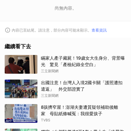
尚無內容。
內容已至結尾。請注意，部分內容可能未顯示。
查看資訊
繼續看下去
瞞家人產子藏屍！19歲女大生身分、背景曝
光 驚見「產檢紀錄全空白」
三立新聞網
出國注意！台灣人入境2國卡關「護照遭扣
遣返」 外交部證實了
三立新聞網
8孩擠窄屋！澎湖夫妻遭質疑領補助後離
家 母貼紙條喊冤：我很愛孩子
TVBS