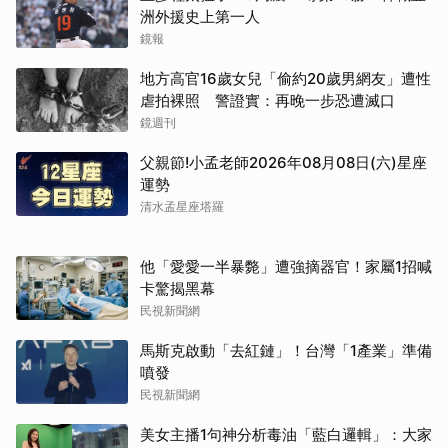
洲外援史上第一人
鏡報
地方高官16歲女兒「偷約20歲男網友」遭性
虐拍裸照 警證實：再晚一步恐遭滅口
鏡週刊
父親節!小孟老師2026年08月08日(六)星座
運勢
清水孟星座塔羅
他「愛愛一半暴斃」遭強摘器官！家屬1招喊
卡驚揭黑幕
民視新聞網
馬斯克啟動「去紅鏈」！台灣「1產業」準備
噴發
民視新聞網
美女主播1句神分析毒油「藍白邏輯」：大家