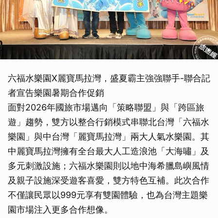
六福水樂園X麗寶馬拉灣，盛夏霸主強強聯手-聯合記
者宣告樂園暑期合作促銷
面對2026年國旅市場邁向「策略聯盟」與「跨區旅
遊」趨勢，雙方以整合行銷模式串聯北台灣「六福水
樂園」與中台灣「麗寶馬拉灣」兩大人氣水樂園。其
中麗寶馬拉灣擁有全台最大人工造浪池「大海嘯」及
多元刺激設施；六福水樂園則以地中海希臘島嶼風情
及親子設施深受遊客喜愛，雙方特色互補。此次合作
不僅讓民眾以999元享有雙園體驗，也為台灣主題樂
園市場注入更多合作想像。