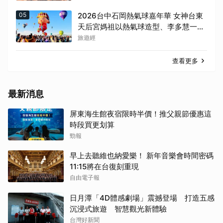
05
2026台中石岡熱氣球嘉年華 女神台東
天后宮媽祖以熱氣球造型、李多慧一起
加持助陣
旅遊經
查看更多
最新消息
屏東海生館夜宿限時半價！推父親節優惠這
時段買更划算
勁報
早上去聽維也納愛樂！ 新年音樂會時間密碼
11:15將在台復刻重現
自由電子報
日月潭「4D體感劇場」震撼登場 打造五感
沉浸式旅遊 智慧觀光新體驗
台灣好新聞