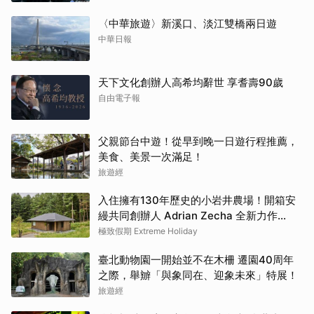
〈中華旅遊〉新溪口、淡江雙橋兩日遊
中華日報
天下文化創辦人高希均辭世 享耆壽90歲
自由電子報
父親節台中遊！從早到晚一日遊行程推薦，
美食、美景一次滿足！
旅遊經
入住擁有130年歷史的小岩井農場！開箱安
縵共同創辦人 Adrian Zecha 全新力作
「AZUMA FARM KOIWAI」體驗最高級的
極致假期 Extreme Holiday
奢華
臺北動物園一開始並不在木柵 遷園40周年
之際，舉辧「與象同在、迎象未來」特展！
旅遊經