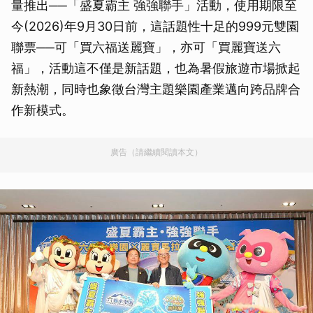
量推出──「盛夏霸主 強強聯手」活動，使用期限至
今(2026)年9月30日前，這話題性十足的999元雙園
聯票──可「買六福送麗寶」，亦可「買麗寶送六
福」，活動這不僅是新話題，也為暑假旅遊市場掀起
新熱潮，同時也象徵台灣主題樂園產業邁向跨品牌合
作新模式。
廣告（請繼續閱讀本文）