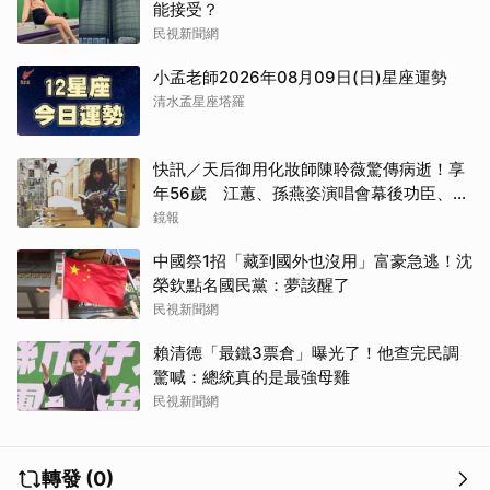
能接受？
民視新聞網
小孟老師2026年08月09日(日)星座運勢
清水孟星座塔羅
快訊／天后御用化妝師陳聆薇驚傳病逝！享
取消
年56歲 江蕙、孫燕姿演唱會幕後功臣、蔡
健雅崩潰難接受
鏡報
中國祭1招「藏到國外也沒用」富豪急逃！沈
榮欽點名國民黨：夢該醒了
民視新聞網
賴清德「最鐵3票倉」曝光了！他查完民調
驚喊：總統真的是最強母雞
民視新聞網
轉發 (0)