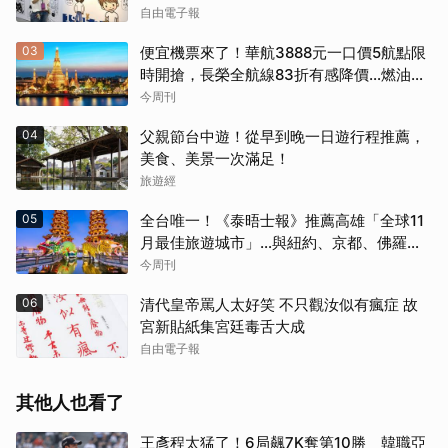
自由電子報
03
便宜機票來了！華航3888元一口價5航點限
時開搶，長榮全航線83折有感降價…燃油稅
8/9調漲早買早省
今周刊
04
父親節台中遊！從早到晚一日遊行程推薦，
美食、美景一次滿足！
旅遊經
05
全台唯一！《泰晤士報》推薦高雄「全球11
月最佳旅遊城市」…與紐約、京都、佛羅倫
斯共同入榜，理由曝光
今周刊
06
清代皇帝罵人太好笑 不只觀汝似有瘋症 故
宮新貼紙集宮廷毒舌大成
自由電子報
其他人也看了
王彥程太猛了！6局飆7K奪第10勝 韓職亞