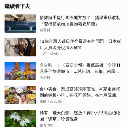
繼續看下去
搭廉航手提行李沒地方放？ 捷星重磅改制
「登機箱放頭頂置物箱要加錢」
鏡週刊
13個台灣人遊日住宿最常有的問題！日本飯
店人員現身說法＆解答
LIVE JAPAN
全台唯一！《泰晤士報》推薦高雄「全球11
月最佳旅遊城市」…與紐約、京都、佛羅倫
斯共同入榜，理由曝光
今周刊
台中美食｜樂成宮拜拜順便吃！4 家走路就
到的銅板小吃，捧花可麗餅、在地臭豆腐、
烤甜甜圈一次收
旅圖 ReadyGo
稀有「飛天白鷺」綻放！神戶六甲高山植物
園「鷺草」珍貴現身
旅奇傳媒