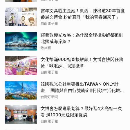
當年文具霸主是她！凱西．陳出道30年首度
參展文博會 粉絲直呼「我的青春回來了」
自由電子報
羅弗敦極光攻略：為什麼全球攝影師都追到
北挪威海岸線？
致旅程
文化幣滿600點直接解鎖！文博會快閃任務
搶「啾啾妹」限定徽章
自由電子報
韓國觀光公社重磅推出TAIWAN ONLY計
畫 團體與自由行雙軌企劃引領生活化旅遊
新風潮
台灣好新聞
文博會怎麼逛最划算？最好逛4大亮點一次
看 滿1000元送限定提袋
自由電子報