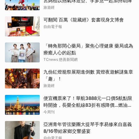
宮媽祖以熱氣球造型、李多慧一起加持助陣
旅遊經
可翻閱 百萬《龍藏經》套書現身文博會
自由電子報
「轉角那間心藥局」聚焦心理健康 藥局成為
療癒人心的起點
TCnews 慈善新聞網
九份紅燈籠祭展期進倒數 賞燈夜遊解謎集章
「趣」！
旅遊經
便宜機票來了！華航3888元一口價5航點限
時開搶，長榮全航線83折有感降價…燃油稅
8/9調漲早買早省
今周刊
亞洲青年管弦樂團大提琴手李易修來自嘉義
8/16帶給家鄉交響盛宴
自由電子報