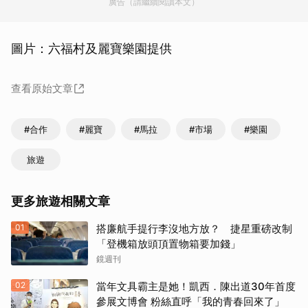
廣告（請繼續閱讀本文）
圖片：六福村及麗寶樂園提供
查看原始文章
#合作
#麗寶
#馬拉
#市場
#樂園
旅遊
更多旅遊相關文章
01
搭廉航手提行李沒地方放？ 捷星重磅改制
「登機箱放頭頂置物箱要加錢」
鏡週刊
02
當年文具霸主是她！凱西．陳出道30年首度
參展文博會 粉絲直呼「我的青春回來了」