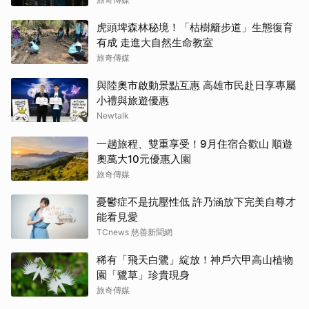
虎頭埤森林秘境！「枯樹籬步道」生態復育
有成 走進大自然生命教室
旅奇傳媒
與陸奧市啟動景點互惠 高雄市民赴日享專屬
小禮與旅遊優惠
Newtalk
一趟旅程、雙重享受！9月住宿合歡山 順遊
奧萬大10元優惠入園
旅奇傳媒
憂鬱症不是抗壓性低 許乃涵放下完美自尊才
能看見愛
TCnews 慈善新聞網
稀有「飛天白鷺」綻放！神戶六甲高山植物
園「鷺草」珍貴現身
旅奇傳媒