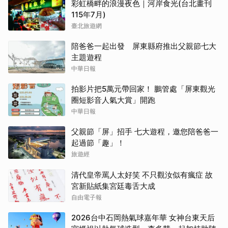
彩虹橋畔的浪漫夜色｜河岸食光(台北畫刊
115年7月)
臺北旅遊網
陪爸爸一起出發 屏東縣府推出父親節七大
主題遊程
中華日報
拍影片把5萬元帶回家！ 鵬管處「屏東觀光
圈短影音人氣大賞」開跑
中華日報
父親節「屏」招手 七大遊程，邀您陪爸爸一
起過節「趣」！
旅遊經
清代皇帝罵人太好笑 不只觀汝似有瘋症 故
宮新貼紙集宮廷毒舌大成
自由電子報
2026台中石岡熱氣球嘉年華 女神台東天后