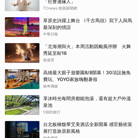
「社會邊緣人」
TCnews 慈善新聞網
草原史詩躍上舞台 《千古馬頌》寫下人與馬
最深刻的情誼
中華日報
「北海潮與火」本周活動因颱風停辦 火舞
秀延至8/16
旅遊雲
高雄最大親子遊樂園8/8開幕！30項設施免
費玩、YOYO家族嗨翻暑假
旅奇傳媒
享沐時光每間房都能泡湯，還有超大戶外溫
泉池
V妞的旅行
台北板橋馥華艾美酒店全新開幕 感官藝術策
展打造旅居新風格
旅奇傳媒