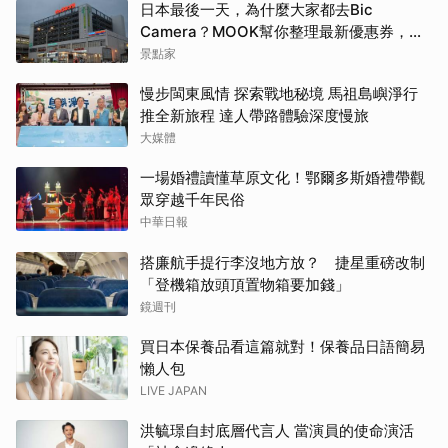
日本最後一天，為什麼大家都去Bic
Camera？MOOK幫你整理最新優惠券，行
前趕快存手機，結帳直接用，最高省10%
景點家
慢步閩東風情 探索戰地秘境 馬祖島嶼淨行
推全新旅程 達人帶路體驗深度慢旅
大媒體
一場婚禮讀懂草原文化！鄂爾多斯婚禮帶觀
眾穿越千年民俗
中華日報
搭廉航手提行李沒地方放？ 捷星重磅改制
「登機箱放頭頂置物箱要加錢」
鏡週刊
買日本保養品看這篇就對！保養品日語簡易
懶人包
LIVE JAPAN
洪毓璟自封底層代言人 當演員的使命演活