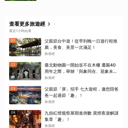
查看更多旅遊經
最近1小時結果
01
父親節台中遊！從早到晚一日遊行程推
薦，美食、美景一次滿足！
旅遊經
02
臺北動物園一開始並不在木柵 遷園40
周年之際，舉辧「與象同在、迎象未
來」特展！
旅遊經
03
父親節「屏」招手 七大遊程，邀您陪爸
爸一起過節「趣」！
旅遊經
04
九份紅燈籠祭展期進倒數 賞燈夜遊解謎
集章「趣」！
旅遊經