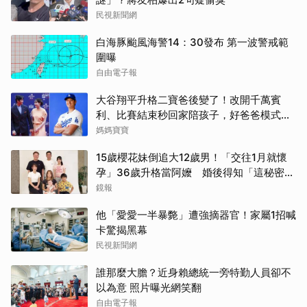
民視新聞網
白海豚颱風海警14：30發布 第一波警戒範
圍曝
自由電子報
大谷翔平升格二寶爸後變了！改開千萬賓
利、比賽結束秒回家陪孩子，好爸爸模式全
開
媽媽寶寶
15歲櫻花妹倒追大12歲男！「交往1月就懷
孕」36歲升格當阿嬤 婚後得知「這秘密」
傻眼了
鏡報
他「愛愛一半暴斃」遭強摘器官！家屬1招喊
卡驚揭黑幕
民視新聞網
誰那麼大膽？近身賴總統一旁特勤人員卻不
以為意 照片曝光網笑翻
自由電子報