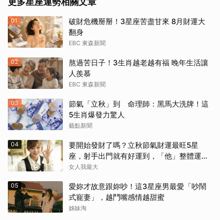
更多星座運勢相關文章
01
破財危機掰掰！3星座苦盡甘來 8月財運大
翻身
EBC 東森新聞
02
熬過苦日子！3生肖越老越有福 晚年生活讓
人羨慕
EBC 東森新聞
03
節氣「立秋」到 命理師：黑馬大洗牌！這
5生肖爆發力驚人
藝點新聞
04
要開始發財了嗎？立秋節氣財運最旺5星
座，射手出門就有好運到，「他」整體運勢
將走上坡
女人我最大
05
愛妳才故意跟妳吵！這3星座男最愛「吵鬧
式寵妻」，越鬥嘴感情越甜蜜
姊妹淘