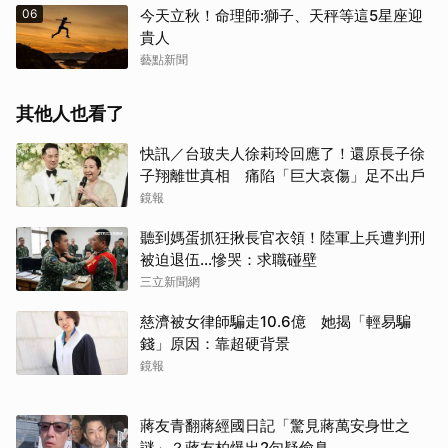
06
今天立秋！命理師:獅子、天秤等這5星座迎
貴人
藝點新聞
其他人也看了
快訊／台玻夫人徐莉玲回應了！還原長子徐
子翔離世真相 痛陷「巨大哀傷」足不出戶
鏡報
聽到媽蛋抓狂揪長官衣領！陸軍上兵遭判刑
被迫退伍…慘哭：求職碰壁
三立新聞網
慈濟被女律師騙走10.6億 她揭「輕易騙
錢」原因：靠超硬背景
鏡報
蔣友青翻蔣經國日記「驚見蔣萬安身世之
謎」？蔣友柏爆出2句疑偷臭