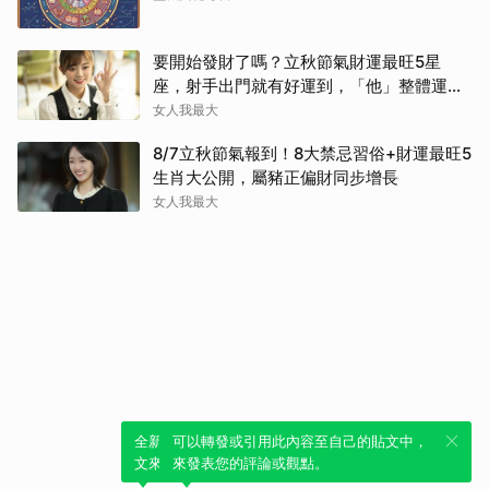
要開始發財了嗎？立秋節氣財運最旺5星
座，射手出門就有好運到，「他」整體運勢
將走上坡
女人我最大
8/7立秋節氣報到！8大禁忌習俗+財運最旺5
生肖大公開，屬豬正偏財同步增長
女人我最大
全新體驗！一鍵引用此內容，透過發布貼
可以轉發或引用此內容至自己的貼文中，
文來輕鬆表達個人立場。
來發表您的評論或觀點。