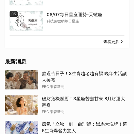
05
08/07每日星座運勢-天蠍座
科技紫微網每日星座
查看更多
最新消息
熬過苦日子！3生肖越老越有福 晚年生活讓
人羨慕
EBC 東森新聞
破財危機掰掰！3星座苦盡甘來 8月財運大
翻身
EBC 東森新聞
節氣「立秋」到 命理師：黑馬大洗牌！這
5生肖爆發力驚人