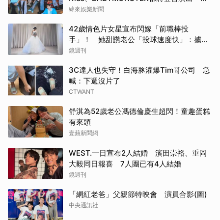
容直播時間一次看
緯來娛樂新聞
42歲情色片女星宣布閃嫁「前職棒投
手」！ 她甜讚老公「投球速度快」：擄獲
我的心
鏡週刊
3C達人也失守！白海豚灌爆Tim哥公司 急
喊：下週沒片了
CTWANT
舒淇為52歲老公馮德倫慶生超閃！童趣蛋糕
有來頭
壹蘋新聞網
WEST.一日宣布2人結婚 濱田崇裕、重岡
大毅同日報喜 7人團已有4人結婚
鏡週刊
「網紅老爸」父親節特映會 演員合影(圖)
中央通訊社