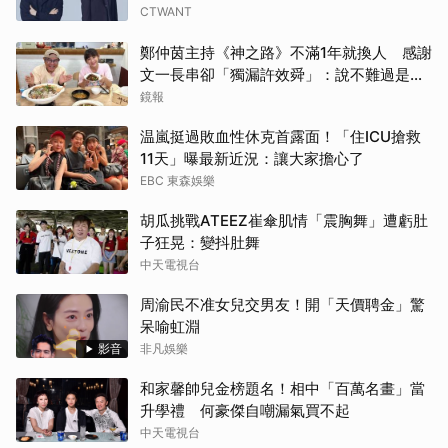
CTWANT
鄭仲茵主持《神之路》不滿1年就換人 感謝
文一長串卻「獨漏許效舜」：說不難過是騙
人的
鏡報
温嵐挺過敗血性休克首露面！「住ICU搶救
11天」曝最新近況：讓大家擔心了
EBC 東森娛樂
胡瓜挑戰ATEEZ崔傘肌情「震胸舞」遭虧肚
子狂晃：變抖肚舞
中天電視台
周渝民不准女兒交男友！開「天價聘金」驚
呆喻虹淵
影音
非凡娛樂
和家馨帥兒金榜題名！相中「百萬名畫」當
升學禮 何豪傑自嘲漏氣買不起
中天電視台