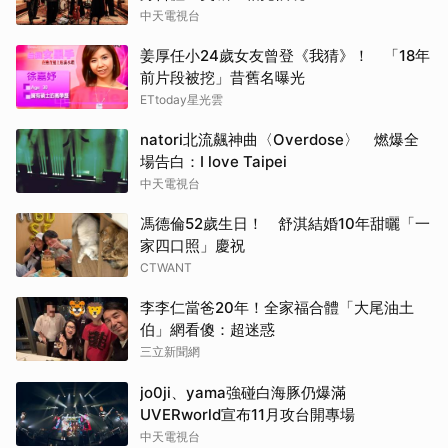
中天電視台
姜厚任小24歲女友曾登《我猜》！ 「18年
前片段被挖」昔舊名曝光
ETtoday星光雲
natori北流飆神曲〈Overdose〉 燃爆全
場告白：I love Taipei
中天電視台
馮德倫52歲生日！ 舒淇結婚10年甜曬「一
家四口照」慶祝
CTWANT
李李仁當爸20年！全家福合體「大尾油土
伯」網看傻：超迷惑
三立新聞網
jo0ji、yama強碰白海豚仍爆滿
UVERworld宣布11月攻台開專場
中天電視台