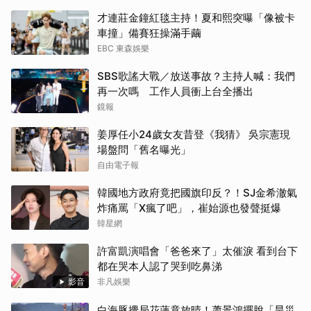
才連莊金鐘紅毯主持！夏和熙突曝「像被卡
車撞」備賽狂操滿手繭
EBC 東森娛樂
SBS歌謠大戰／放送事故？主持人喊：我們
再一次嗎 工作人員衝上台全播出
鏡報
姜厚任小24歲女友昔登《我猜》 吳宗憲現
場盤問「舊名曝光」
自由電子報
韓國地方政府竟把國旗印反？！SJ金希澈氣
炸痛罵「X瘋了吧」，崔始源也發聲挺爆
韓星網
許富凱演唱會「爸爸來了」太催淚 看到台下
都在哭本人認了哭到吃鼻涕
影音
非凡娛樂
白海豚攪局花蓮竟放晴！蕭景鴻擺脫「旱災