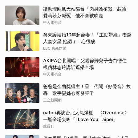
讓助理颱風天站陽台「肉身護植栽」惹議
愛莉莎莎喊冤：他不會被吹走
中天電視台
吳東諺結婚10年超寵妻！「主動帶娃」羨煞
人妻女星 她認了：心很酸
EBC 東森娛樂
AKIRA台北開唱！父親節聽兒子告白愣住
模仿林志玲講話逗樂全場
中天電視台
爸爸是金曲獎得主！星二代闖《好聲音》挨
轟 歌手親姊心疼發聲了
三立新聞網
natori再訪台北人氣爆棚 〈Overdose〉
一響全場尖叫「I Love You Taipei」
鏡週刊