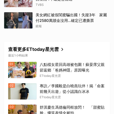
TVBS
美女網紅被假閨蜜騙出國！失蹤3年 家屬
付2580萬贖金沒用…確定已遭撕票
鏡報
查看更多ETtoday星光雲
最近1小時結果
01
八點檔女星回高雄被包圍！蘇晏霈父親
節返鄉「爸媽神隱」原因曝光
ETtoday星光雲
02
專訪／李國毅是白曉燕玩伴！揭「命案
前幾天出遊」從小認識白冰冰
ETtoday星光雲
03
舒淇慶生馮德倫同框放閃！ 「甜蜜貼
臉」燦笑表情全被拍