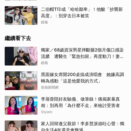
二伯帽T印成「哈哈鄙卑」！他酸「抄襲新
高度」：別穿去日本被笑
鏡報
繼續看下去
獨家／68歲資深男星摔斷腿2個月傷口感染
流膿 遭醫生「緊急扣留」再度動刀！妻心
力交瘁曝現況
鏡報
黑面嫁女席開200桌搞成演唱會 她嫌高調
轉為感動「這是他愛我的方式」
壹蘋新聞網
李蒨蓉陪好友驗傷、做筆錄！痛揭家暴真
相：別再用「為什麼不走」來檢討受害者
Styletc
家人回韓逢父親節！李多慧淚崩吐心聲：獨
自生活4年還是會難過