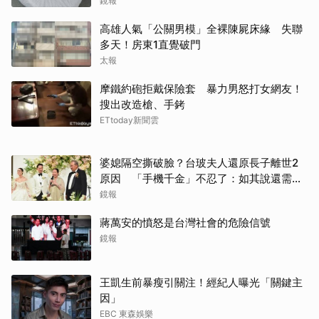
鏡報
高雄人氣「公關男模」全裸陳屍床緣 失聯
多天！房東1直覺破門
太報
摩鐵約砲拒戴保險套 暴力男怒打女網友！
搜出改造槍、手銬
ETtoday新聞雲
婆媳隔空撕破臉？台玻夫人還原長子離世2
原因 「手機千金」不忍了：如其說還需要
離開嗎？
鏡報
蔣萬安的憤怒是台灣社會的危險信號
鏡報
王凱生前暴瘦引關注！經紀人曝光「關鍵主
因」
EBC 東森娛樂