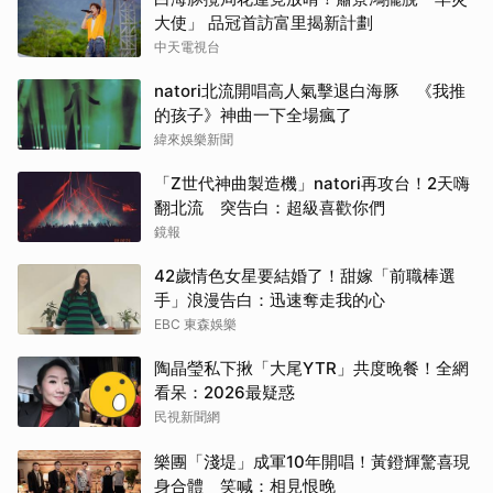
大使」 品冠首訪富里揭新計劃
中天電視台
natori北流開唱高人氣擊退白海豚 《我推
的孩子》神曲一下全場瘋了
緯來娛樂新聞
「Z世代神曲製造機」natori再攻台！2天嗨
翻北流 突告白：超級喜歡你們
鏡報
42歲情色女星要結婚了！甜嫁「前職棒選
手」浪漫告白：迅速奪走我的心
EBC 東森娛樂
陶晶瑩私下揪「大尾YTR」共度晚餐！全網
看呆：2026最疑惑
民視新聞網
樂團「淺堤」成軍10年開唱！黃鐙輝驚喜現
身合體 笑喊：相見恨晚