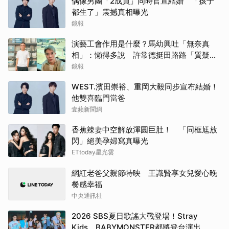
偶像男團「2成員」同時官宣結婚 「孩子
都生了」震撼真相曝光
鏡報
演藝工會作用是什麼？馬幼興吐「無奈真
相」：懶得多說 許常德挺田路路「質疑曹
雨婷神隱」
鏡報
WEST.濱田崇裕、重岡大毅同步宣布結婚！
他雙喜臨門當爸
壹蘋新聞網
香蕉辣妻中空解放渾圓巨肚！ 「同框尪放
閃」絕美孕婦寫真曝光
ETtoday星光雲
網紅老爸父親節特映 王識賢享女兒愛心晚
餐感幸福
中央通訊社
2026 SBS夏日歌謠大戰登場！Stray
Kids、BABYMONSTER都將登台演出 陣