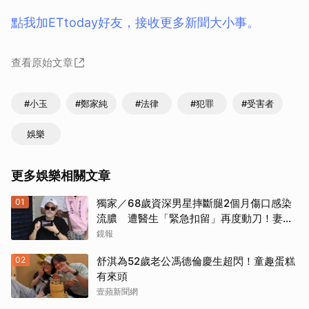
點我加ETtoday好友，接收更多新聞大小事。
查看原始文章
#小玉
#鄭家純
#法律
#犯罪
#受害者
娛樂
更多娛樂相關文章
01
獨家／68歲資深男星摔斷腿2個月傷口感染
流膿 遭醫生「緊急扣留」再度動刀！妻心
力交瘁曝現況
鏡報
02
舒淇為52歲老公馮德倫慶生超閃！童趣蛋糕
有來頭
壹蘋新聞網