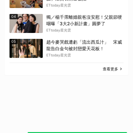
ETtoday星光雲
04
獨／楊千霈離婚親爸沒安慰！父親節哽
咽曝「3大2小新計畫」圓夢了
ETtoday星光雲
05
趙今麥哭戲遭虧「流出西瓜汁」 宋威
龍告白金句被封戀愛天花板！
ETtoday星光雲
查看更多