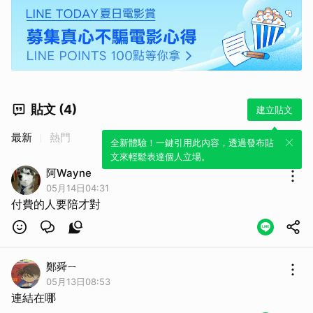
貼文 (4)
建立貼文
最新
熱門
全新體驗！一鍵引用此內容，透過發布貼
文來輕鬆表達個人立場。
阿Wayne
05月14日04:31
付費的人要陪才對
鄭舜ㄧ
05月13日08:53
連結在哪