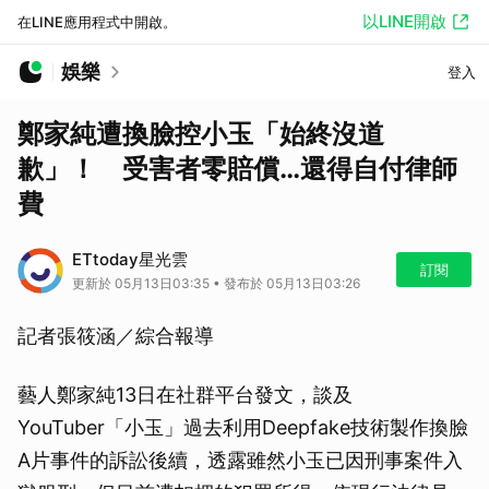
以LINE開啟
在LINE應用程式中開啟。
娛樂
登入
鄭家純遭換臉控小玉「始終沒道
歉」！ 受害者零賠償…還得自付律師
費
ETtoday星光雲
訂閱
更新於 05月13日03:35 • 發布於 05月13日03:26
記者張筱涵／綜合報導
藝人鄭家純13日在社群平台發文，談及
YouTuber「小玉」過去利用Deepfake技術製作換臉
A片事件的訴訟後續，透露雖然小玉已因刑事案件入