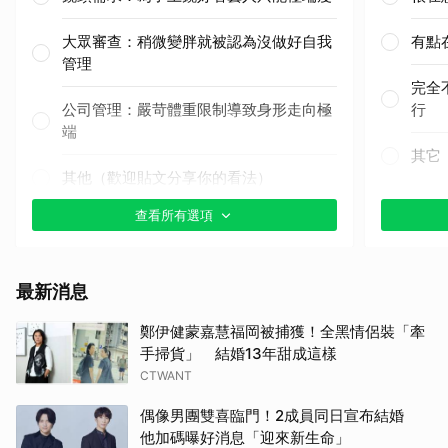
大眾審查：稍微變胖就被認為沒做好自我
有點
管理
完全
公司管理：嚴苛體重限制導致身形走向極
行
端
其它
其他（歡迎貼文分享你的看法）
查看所有選項
最新消息
鄭伊健蒙嘉慧福岡被捕獲！全黑情侶裝「牽
手掃貨」 結婚13年甜成這樣
CTWANT
偶像男團雙喜臨門！2成員同日宣布結婚
他加碼曝好消息「迎來新生命」