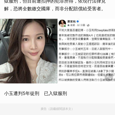
獄服刑，但目前遭扣押的犯罪所得，依現行法律見
解，恐將全數繳交國庫，而非分配賠償給受害者。
小玉遭判5年徒刑 已入獄服刑
廣告（請繼續閱讀本文）