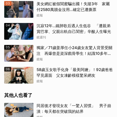
03
美女網紅被假閨蜜騙出國！失蹤3年 家屬
付2580萬贖金沒用…確定已遭撕票
鏡報
04
沉寂12年…鐵肺歌后遇人生低谷 「遭親弟
賞巴掌、父親出軌自己閨密」辛酸人生曝光
鏡週刊
05
獨家／71歲姜厚任小24歲女友驚人背景受關
注 再爆曾是資深戲骨學生！結識10多年私
下為人曝光
鏡報
06
58歲玉女歌手化身「最美阿嬤」！92歲爸爸
罕見露面 父女凍齡模樣驚呆網友
鏡報
其他人也看了
同居後才發現女友「一驚人習慣」 男子崩
潰：每天都在突破我的結界