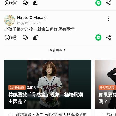
1
Naoto C Masaki
取消
05月13日07:24
小孩子長大之後，就會知道妳所有事情。
1
查看更多
2天後結束
2.1K人已投
6天後結束
韓娛圈掀「骨感瘦」現象！極端風潮
如果要
主因是？
嗎？
鏡頭需求：為了上鏡好看藝人只能極端瘦
很在