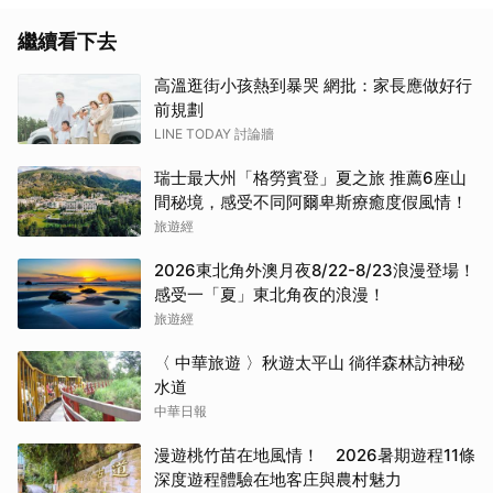
繼續看下去
高溫逛街小孩熱到暴哭 網批：家長應做好行
前規劃
LINE TODAY 討論牆
瑞士最大州「格勞賓登」夏之旅 推薦6座山
間秘境，感受不同阿爾卑斯療癒度假風情！
旅遊經
2026東北角外澳月夜8/22-8/23浪漫登場！
感受一「夏」東北角夜的浪漫！
旅遊經
〈 中華旅遊 〉秋遊太平山 徜徉森林訪神秘
水道
中華日報
漫遊桃竹苗在地風情！ 2026暑期遊程11條
深度遊程體驗在地客庄與農村魅力