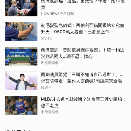
慈濟被詐騙「這點」更致命？學者：比10億
貴
NOWNEWS今日新聞
剃毛變聖光儀式！西伯利亞貓閉眼站立宛如
升天 9500萬人看傻：已看見上帝
Styletc
慈濟遭詐「昔防疫男團再被挖」！羅一鈞近
況判若兩人…網不忍：擔心
民視新聞網
同劇演員驚覺「王凱不知道自己過世了」...
求菩薩帶走 製作人靈前喊1句話惹哭全場
鏡週刊
MLB/才去道奇就後悔？道奇新王牌史庫柏：
想回老虎
中天電視台