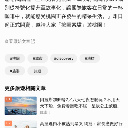
別從符號化提升至故事化，讓國際旅客在日常的一杯
咖啡中，就能感受桃園正在發生的精采生活。」即日
起正式開賣，邀請大家「按圖索驥」遊桃園！
查看原始文章
#桃園
#城市
#discovery
#地標
#族群
旅遊
更多旅遊相關文章
01
阿拉斯加郵輪7／八天七夜怎麼玩？不用天
天下船、免費餐廳吃不膩 星辰公主號船上
一日生活公開
鏡週刊
02
高溫逛街小孩熱到暴哭 網批：家長應做好行