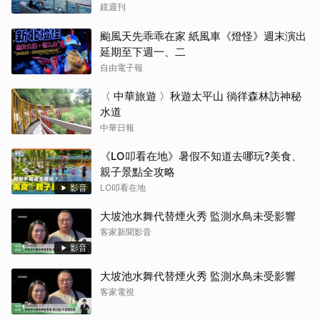
一日生活公開
鏡週刊
颱風天先乖乖在家 紙風車《燈怪》週末演出
延期至下週一、二
自由電子報
〈 中華旅遊 〉秋遊太平山 徜徉森林訪神秘
水道
中華日報
《LO叩看在地》暑假不知道去哪玩?美食、
親子景點全攻略
影音
LO叩看在地
大坡池水舞代替煙火秀 監測水鳥未受影響
客家新聞影音
影音
大坡池水舞代替煙火秀 監測水鳥未受影響
客家電視