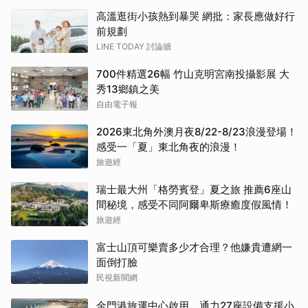
高溫逛街小孩熱到暴哭 網批：家長應做好行
前規劃
LINE TODAY 討論牆
700件精選26幅 竹山克明宮南投攝影展 大
秀13鄉鎮之美
自由電子報
2026東北角外澳月夜8/22-8/23浪漫登場！
感受一「夏」東北角夜的浪漫！
旅遊經
瑞士最大州「格勞賓登」夏之旅 推薦6座山
間秘境，感受不同阿爾卑斯療癒度假風情！
旅遊經
富士山頂可樂賣多少才合理？他嫌貴遭網一
面倒打臉
民視新聞網
金門港旅運中心啟用 通力27座設備支援小