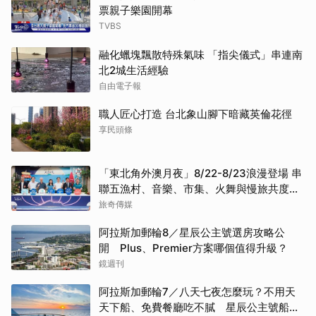
票親子樂園開幕
TVBS
融化蠟塊飄散特殊氣味 「指尖儀式」串連南
北2城生活經驗
自由電子報
職人匠心打造 台北象山腳下暗藏英倫花徑
享民頭條
「東北角外澳月夜」8/22-8/23浪漫登場 串
聯五漁村、音樂、市集、火舞與慢旅共度夏
夜
旅奇傳媒
阿拉斯加郵輪8／星辰公主號選房攻略公
開 Plus、Premier方案哪個值得升級？
鏡週刊
阿拉斯加郵輪7／八天七夜怎麼玩？不用天
天下船、免費餐廳吃不膩 星辰公主號船上