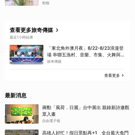
勁報
查看更多旅奇傳媒
最近1小時結果
01
「東北角外澳月夜」8/22-8/23浪漫登
場 串聯五漁村、音樂、市集、火舞與慢
旅共度夏夜
旅奇傳媒
查看更多
最新消息
蔣勳「風荷．日麗」台中展出 親錄新詩邀觀
眾入畫
自由電子報
高雄人好忙！假日景點再+1 全台最大免門