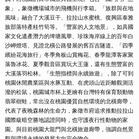
象」，象徵機場城市的飛機與行李箱。「族群與在地
風味」融合了大溪豆干、拉拉山水蜜桃、復興區泰雅
族部落特產桂竹筍等。「豐富的人文地景」，如具國
家文化遺產潛力的埤塘風華、珍珠海岸線上的百年白
沙岬燈塔、見證北橫公路發展的舊百吉隧道。「四季
繽紛花海旅行」冬季角板山賞梅花、春季龍潭客家聚
落魯冰花、夏季觀音區賞玩大王蓮，還有生態豐富的
大溪落羽松林。「生態指標與永續旅遊」，除了可到
桃園休閒農業區與水豚互動、在虎頭山近距離觀測活
潑的松鼠，桃園城市杯上更繪有台灣特有保育類動物
翡翠樹蛙，常出沒在桃園優質自然環境的北橫廊帶，
代表了夜晚森林的生命力，象徵市府追求推動拉拉山
國際級暗空勝地認證同時，也守護夜行性動物的家
園。與目前桃園大龍門與北橫旅遊廊帶，強調自然景
觀與環境永續的發展方向完全吻合。