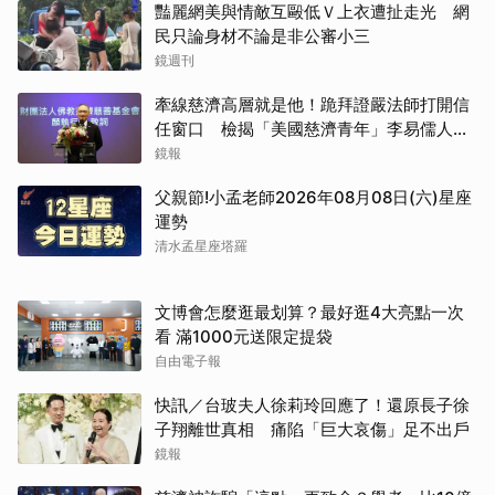
豔麗網美與情敵互毆低Ｖ上衣遭扯走光 網
民只論身材不論是非公審小三
鏡週刊
牽線慈濟高層就是他！跪拜證嚴法師打開信
任窗口 檢揭「美國慈濟青年」李易儒人脈
網絡
鏡報
取消
父親節!小孟老師2026年08月08日(六)星座
運勢
清水孟星座塔羅
文博會怎麼逛最划算？最好逛4大亮點一次
看 滿1000元送限定提袋
自由電子報
快訊／台玻夫人徐莉玲回應了！還原長子徐
子翔離世真相 痛陷「巨大哀傷」足不出戶
鏡報