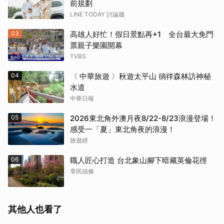
前規劃
LINE TODAY 討論牆
03
高雄人好忙！假日景點再+1 全台最大免門
票親子樂園開幕
TVBS
04
〈 中華旅遊 〉秋遊太平山 徜徉森林訪神秘
水道
中華日報
05
2026東北角外澳月夜8/22-8/23浪漫登場！
感受一「夏」東北角夜的浪漫！
旅遊經
06
職人匠心打造 台北象山腳下暗藏英倫花徑
享民頭條
其他人也看了