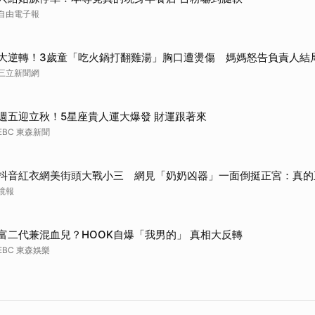
自由電子報
大逆轉！3歲童「吃火鍋打翻雞湯」胸口遭燙傷 媽媽怒告負責人結
三立新聞網
週五迎立秋！5星座貴人運大爆發 財運跟著來
EBC 東森新聞
抖音紅衣網美街頭大戰小三 網見「奶奶凶器」一面倒挺正宮：真的
鏡報
富二代兼混血兒？HOOK自爆「我男的」 真相大反轉
EBC 東森娛樂