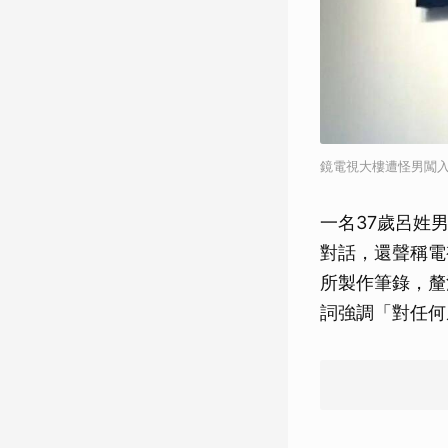
鏡電視大樓遭怪男闖入
一名37歲呂姓
對話，還聲稱電
所製作筆錄，釐
詞強調「對任何