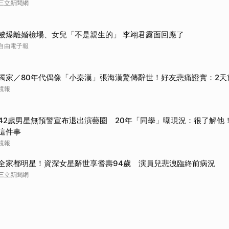
三立新聞網
被爆離婚檢場、女兒「不是親生的」 李翊君露面回應了
自由電子報
獨家／80年代偶像「小秦漢」張海漢驚傳辭世！好友悲痛證實：2天
鏡報
42歲男星無預警宣布退出演藝圈 20年「同學」曝現況：很了解他
這件事
鏡報
全家都明星！資深女星辭世享耆壽94歲 演員兒悲洩臨終前病況
三立新聞網