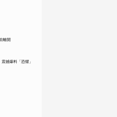
前離開
！震撼爆料「恐懼」