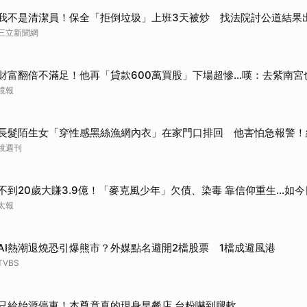
取消
我不是清潔員！保全「拒倒垃圾」上班3天被炒 找法院討公道結果
三立新聞網
財富翻倍不滿足！他再「貸款600萬買股」下場超慘...嘆：去紫南宮
鏡報
長髮陌生女「穿性感黑絲漁網內衣」在家門口排回 他害怕急報警！
鏡週刊
不到20歲大賺3.9億！「麥克風少年」欠債、染毒 靠信仰重生...如今
太報
AI熱潮退燒恐引爆熊市？外媒點名避開2檔股票 1檔成避風港
TVBS
只給始源停車！本尊竟真的現身早餐店 台粉嚇到腿軟