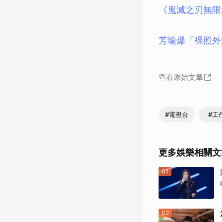
《鬼滅之刃無限
芳瑜爆「裸照外
查看原始文章
#電視台
#工
更多娛樂相關文
01
02