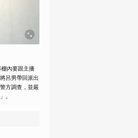
影棚內要跟主播
將呂男帶回派出
警方調查，並嚴
」。