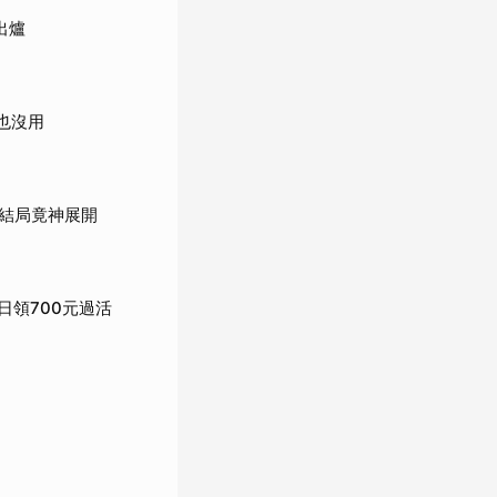
出爐
也沒用
結局竟神展開
日領700元過活