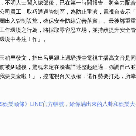
，不明人士闖入總部後，已在第一時間報告，將全力配合
公司員工，取巧通過管制區，為防止重演，電視台表示「
關出入管制設施，確保安全防線完善落實」。最後鄭重重
工作環境之行為，將採取零容忍立場，並持續提升安全管
環境中專注工作」。
玉稍早發文，指出呂男跟上週騷擾壹電視主播高文音是同
前被糾纏後，驚魂未定在臉書詳述整起經過，強調自己並
我要美金啦！」，控電視台欠版權，還作勢要打她，所幸
BS娛樂頭條》LINE官方帳號，給你滿出來的八卦和娛樂