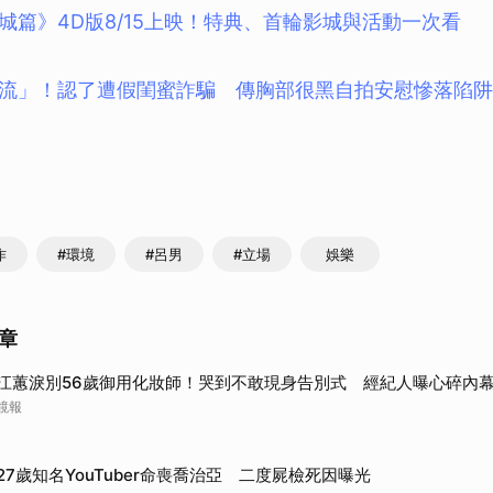
城篇》4D版8/15上映！特典、首輪影城與活動一次看
流」！認了遭假閨蜜詐騙 傳胸部很黑自拍安慰慘落陷阱
作
#環境
#呂男
#立場
娛樂
章
江蕙淚別56歲御用化妝師！哭到不敢現身告別式 經紀人曝心碎內
鏡報
27歲知名YouTuber命喪喬治亞 二度屍檢死因曝光