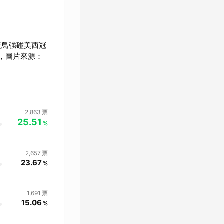
藍鳥強碰美西冠
，圖片來源：
2,863
票
25.51
%
2,657
票
23.67
%
1,691
票
15.06
%