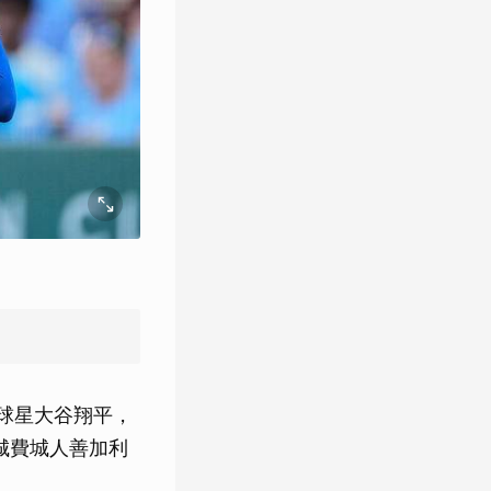
奇球星大谷翔平，
城費城人善加利