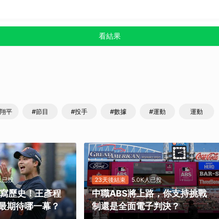
看結果
谷翔平
#節目
#投手
#數據
#運動
運動
K人已投
23天後結束
5.0K人已投
勝寫歷史！王彥程
中職ABS將上路，你支持挑戰
最期待哪一幕？
制還是全面電子判決？