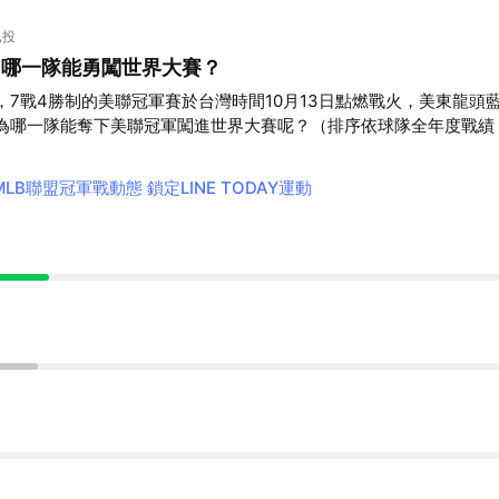
取消
已投
鳥 哪一隊能勇闖世界大賽？
，7戰4勝制的美聯冠軍賽於台灣時間10月13日點燃戰火，美東龍頭
為哪一隊能奪下美聯冠軍闖進世界大賽呢？（排序依球隊全年度戰績
）
️MLB聯盟冠軍戰動態 鎖定LINE TODAY運動