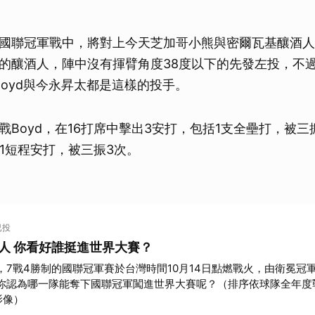
國聯冠軍戰中，將對上今天芝加哥小熊與密爾瓦基釀酒人
的釀酒人，陣中沒有揮臂角度38度以下的先發左投，不
w Boyd與今永昇太都是這樣的投手。
戰Boyd，在16打席中擊出3安打，包括1支全壘打，被三
數1短程安打，被三振3次。
！
已投
酒人 你看好誰挺進世界大賽？
，7戰4勝制的國聯冠軍賽於台灣時間10月14日點燃戰火，由衛冕冠
你認為哪一隊能奪下國聯冠軍闖進世界大賽呢？（排序依球隊全年度
影像）