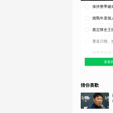
保持整季健
挑戰年度個
奠定隊史王
重返日職、
國際賽擔綱
查看
其他（歡迎
猜你喜歡