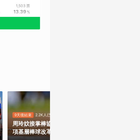
1,503
票
13.39
%
9天後結束
2.2K人已投
8天後結束
5.5K
周玲妏接掌棒協，你最期待哪一
重磅補強塞揚
項基層棒球改革？
是否有望奪下