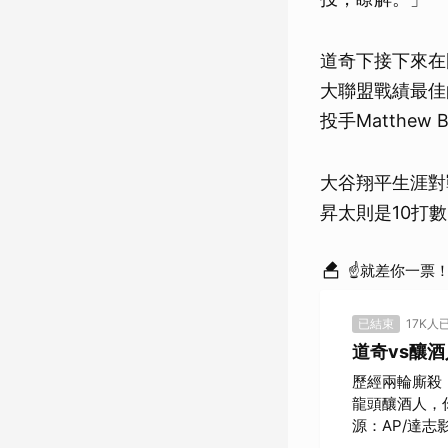
道奇下接下來在
大聯盟戰績最佳
投手Matthe
大谷翔平生涯對
昇太則是10打
☝就差你一票
已結束
17K人
道奇vs釀
歷經兩輪廝殺
龍頭釀酒人，
源：AP/達志