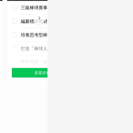
三級棒球賽事正常化
編纂標準教材與導入運科防護
培養思考型棒球人才
三連霸毫無懸
念！
打造「棒球人之家」
暫不期待，保持觀望
查看所有選項
查看