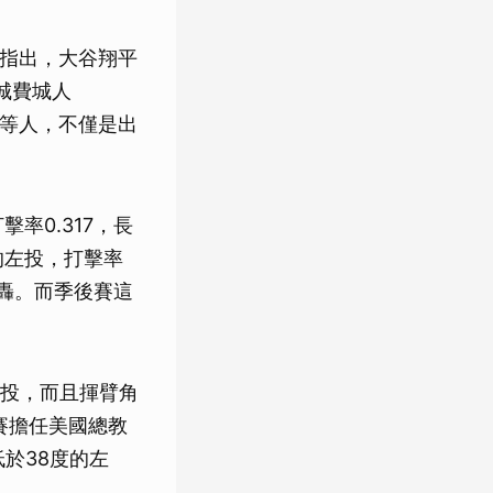
分析指出，大谷翔平
費城費城人
trahm等人，不僅是出
率0.317，長
度的左投，打擊率
才1轟。而季後賽這
投，而且揮臂角
賽擔任美國總教
低於38度的左