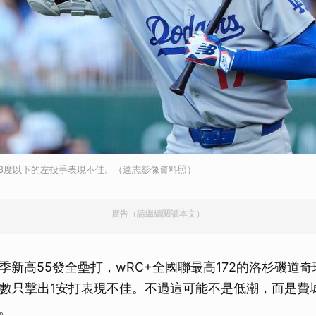
8度以下的左投手表現不佳。（達志影像資料照）
廣告（請繼續閱讀本文）
季新高55發全壘打，wRC+全國聯最高172的洛杉磯道
打數只擊出1安打表現不佳。不過這可能不是低潮，而是費
。