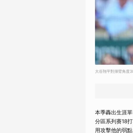
大谷翔平對揮臂角度3
本季轟出生涯單
分區系列賽18
用攻擊他的弱點