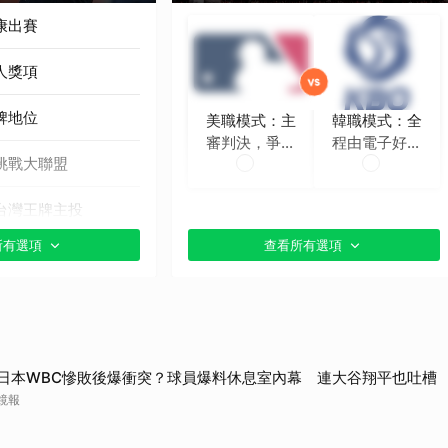
康出賽
人獎項
牌地位
美職模式：主
韓職模式：全
審判決，爭議
程由電子好球
挑戰大聯盟
時再挑戰
帶判定
台灣王牌主投
所有選項
查看所有選項
貼文分享）
日本WBC慘敗後爆衝突？球員爆料休息室內幕 連大谷翔平也吐槽
鏡報