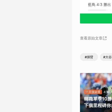
藍鳥 4:3 勝出
查看原始文章
#揮臂
#大
11天後結束
4.5
韓職單季10
下個里程碑你