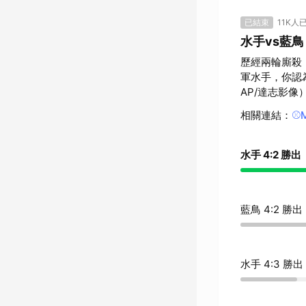
已結束
11K人
水手vs藍
歷經兩輪廝殺
軍水手，你認
AP/達志影像
相關連結
：
⚾
水手 4:2 勝出
藍鳥 4:2 勝出
水手 4:3 勝出