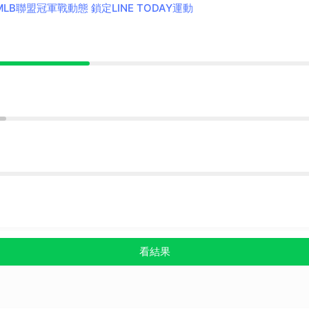
️MLB聯盟冠軍戰動態 鎖定LINE TODAY運動
看結果
！