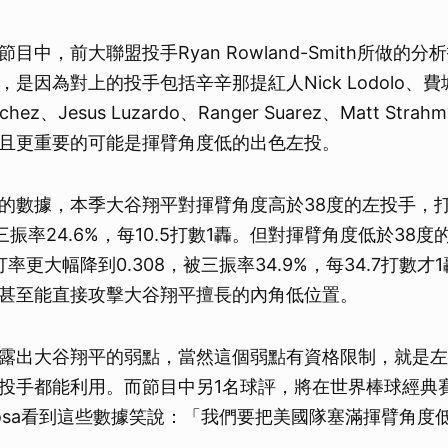
目中，前大聯盟投手Ryan Rowland-Smith所做的
是因為對上的投手包括辛辛那提紅人Nick Lodolo、
Sanchez、Jesus Luzardo、Ranger Suarez、Matt S
且更重要的可能是揮臂角度低的出色左投。
的數據，本季大谷翔平對揮臂角度高於38度的左投手，打擊
被三振率24.6%，每10.5打數1轟。但對揮臂角度低於38
長打率更大幅降到0.308，被三振率34.9%，每34.7打數
甚至能直接攻擊大谷翔平擅長的內角低位置。
露出大谷翔平的弱點，當然這個弱點有資格限制，就是左
投手都能利用。而節目中另1名球評，將在世界棒球經典
eRosa看到這些數據笑說：「我們要把美國隊塞滿揮臂角度