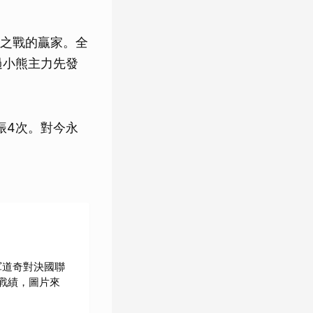
之戰的贏家。全
過小熊主力先發
振4次。對今永
軍道奇對決國聯
戰績，圖片來