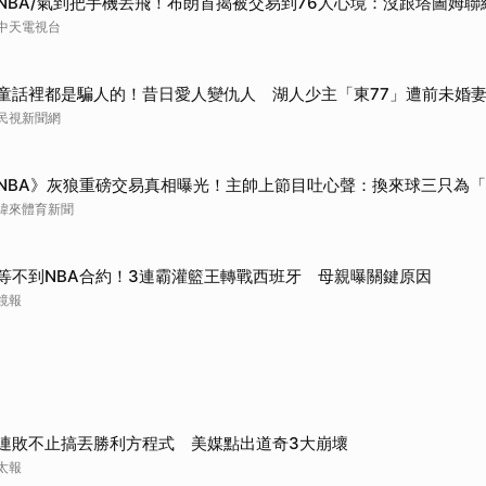
NBA/氣到把手機丟飛！布朗首揭被交易到76人心境：沒跟塔圖姆聯
中天電視台
童話裡都是騙人的！昔日愛人變仇人 湖人少主「東77」遭前未婚妻
民視新聞網
NBA》灰狼重磅交易真相曝光！主帥上節目吐心聲：換來球三只為
緯來體育新聞
等不到NBA合約！3連霸灌籃王轉戰西班牙 母親曝關鍵原因
鏡報
連敗不止搞丟勝利方程式 美媒點出道奇3大崩壞
太報