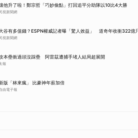
讓他升了啦！鄭宗哲「巧妙偷點」打回追平分助隊以10比4大勝
民視新聞網
大谷有多值錢？ESPN權威記者曝「驚人效益」 道奇年收衝322億
民視新聞網
攻本壘衝過頭沒踩壘 阿雷茲遭捕手堵人結局超展開
太報
新版「林來瘋」 比豪神年薪加倍
自由電子報