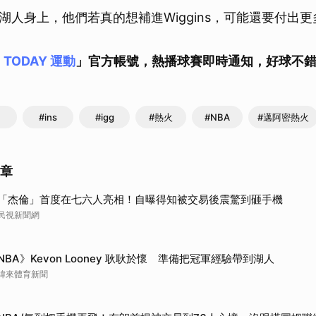
湖人身上，他們若真的想補進Wiggins，可能還要付出
E TODAY 運動
」官方帳號，熱播球賽即時通知，好球不
#ins
#igg
#熱火
#NBA
#邁阿密熱火
文章
「杰倫」首度在七六人亮相！自曝得知被交易後震驚到砸手機
民視新聞網
NBA》Kevon Looney 耿耿於懷 準備把冠軍經驗帶到湖人
緯來體育新聞