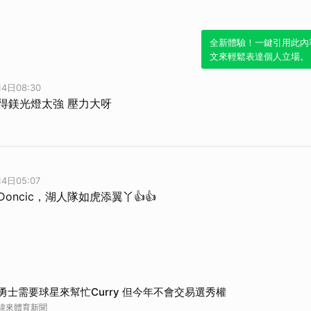
全新體驗！一鍵引用此內
文來輕鬆表達個人立場。
4日08:30
會覺得鎂光燈太強 壓力大呀
4日05:07
佐Doncic，湖人隊如虎添翼丫👍👍
勇士需要球星來幫忙Curry 但今年不會交易選秀權
緯來體育新聞