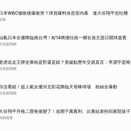
取消
日本WBC慘敗後爆衝突？球員爆料休息室內幕 連大谷翔平也吐槽
鏡報
仙氣日本女優降臨南台灣！8/14將擔任統一獅女孩主題日開球嘉賓
民視新聞網
老虎送走王牌史庫柏是對還是錯？美媒點歷年交易直言：李灝宇是唯
民視新聞網
你沒看錯！超人氣女優河北彩花降臨天母棒球場 粉絲全暴動
民視新聞網
大谷翔平升格二寶爸後變了！改開千萬賓利、比賽結束秒回家陪孩子
媽媽寶寶