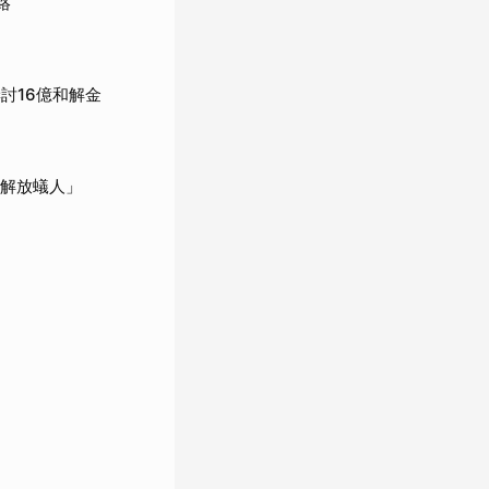
絡
討16億和解金
「解放蟻人」