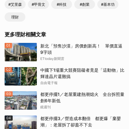
#艾里森
#甲骨文
#科技
#創業
#基本功
理財
更多理財相關文章
01
新北「預售沙漠」房價創新高！ 單價直逼
9字頭
ETtoday新聞雲
02
中國下1場重大競賽阻礙者竟是「這動物」比
輝達晶片還難搞
自由電子報
03
都更停擺1／老屋重建熱潮熄火 全台拆照量
創6年新低
鏡週刊
04
都更停擺3／營造成本翻倍 都更爆「棄嬰
潮」：老屋拆了卻蓋不下去