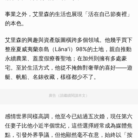
事業之外，艾里森的生活也展現「活在自己節奏裡」
的本色。
艾里森的興趣與資產版圖橫跨多個領域。他幾乎買下
整座夏威夷蘭奈島（Lānaʻi）98%的土地，親自推動
永續農業、蓋度假療養聖地；在加州則擁有多處豪
宅。至於生活方式，他從不掩飾對奢華的喜好——遊
艇、帆船、名錶收藏，樣樣都少不了。
廣告（請繼續閱讀本文）
感情世界同樣高調，他至今已結過五次婚，現任第六
任妻子比他小近半個世紀，這些選擇經常成為媒體焦
點，引發外界爭議，但他顯然毫不在意，始終以「按