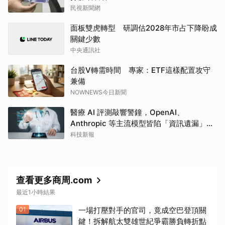
民視新聞網
面板雙虎轉型 研調估2028年市占下降盼成
關鍵少數
中央通訊社
台股V轉需時間 專家：ETF這樣配置攻守
兼備
NOWNEWS今日新聞
醫療 AI 評測敲響警鐘，OpenAI、
Anthropic 等主流模型皆陷「資訊遺漏」盲
點
科技新報
查看更多商周.com
最近1小時結果
01
一場打壓對手的官司，竟成空巴登頂關
鍵！拆解航太雙雄世紀爭霸勝負轉折點