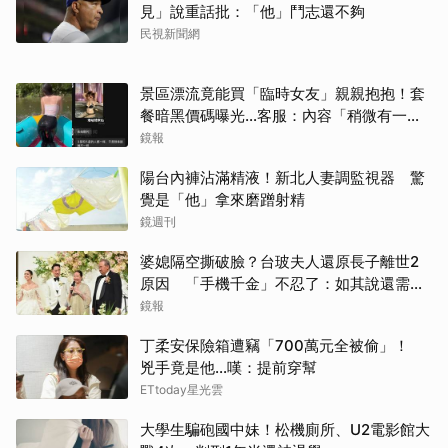
見」說重話批：「他」鬥志還不夠
民視新聞網
景區漂流竟能買「臨時女友」親親抱抱！套
餐暗黑價碼曝光…客服：內容「稍微有一點
取消
尺度」
鏡報
陽台內褲沾滿精液！新北人妻調監視器 驚
覺是「他」拿來磨蹭射精
鏡週刊
婆媳隔空撕破臉？台玻夫人還原長子離世2
原因 「手機千金」不忍了：如其說還需要
離開嗎？
鏡報
丁柔安保險箱遭竊「700萬元全被偷」！
兇手竟是他...嘆：提前穿幫
ETtoday星光雲
大學生騙砲國中妹！松機廁所、U2電影館大