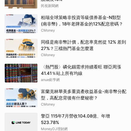
民視新聞網
柏瑞全球策略非投資等級債券基金-N類型
(南非幣)，18年老牌基金的12%配息密碼？
CMoney
同樣是南非幣計價，配息率竟然從 12% 差到
27%？三檔熱門基金怎麼選
CMoney
〈熱門股〉磷化銦需求持續看旺 聯亞周漲
41.41％站上所有均線
anue鉅亨網
富蘭克林華美多重資產收益基金-南非幣分配
型，高配息背後有什麼秘密？
CMoney
擎亞 115年7月營收104.08億、年增
523.78%
MoneyDJ理財網