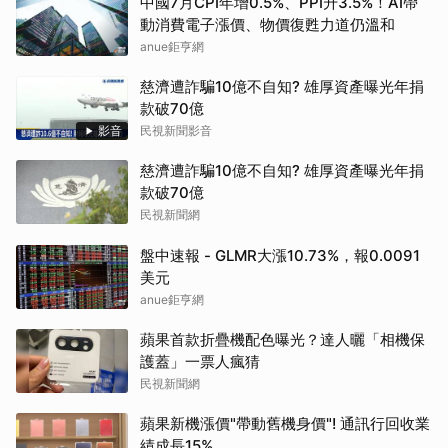
中國7月CPI年增0.5%、PPI升3.5%！AI帶
動消費電子漲價、物價復甦力道仍溫和
anue鉅亨網
慈濟遭詐騙10億不自知? 雄厚資產曝光年捐
款破70億
影音
民視新聞影音
慈濟遭詐騙10億不自知? 雄厚資產曝光年捐
款破70億
民視新聞網
盤中速報 - GLMR大漲10.73%，報0.0091
美元
anue鉅亨網
蘋果首款折疊機配色曝光？達人曬「相機保
護蓋」一票人瘋猜
民視新聞網
蘋果新機漲價"帶動舊機身價"! 通訊行回收業
績成長15%