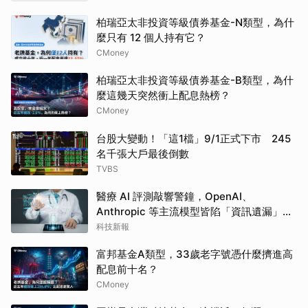
柏瑞亞太非投資等級債券基金-N類型，為什
麼只有 12 個人持有它？
CMoney
柏瑞亞太非投資等級債券基金-B類型，為什
麼這幾天突然衝上配息熱榜？
CMoney
台股大變動！「這1檔」9/1正式下市 245
名千張大戶最後倒數
TVBS
醫療 AI 評測敲響警鐘，OpenAI、
Anthropic 等主流模型皆陷「資訊遺漏」盲
點
科技新報
富邦基金A類型，33歲老字號憑什麼擠進高
配息前十名？
CMoney