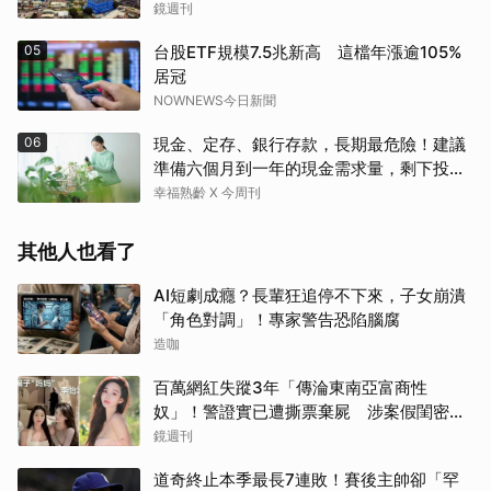
鏡週刊
05
台股ETF規模7.5兆新高 這檔年漲逾105%
居冠
NOWNEWS今日新聞
06
現金、定存、銀行存款，長期最危險！建議
準備六個月到一年的現金需求量，剩下投資
這2個
幸福熟齡 X 今周刊
其他人也看了
AI短劇成癮？長輩狂追停不下來，子女崩潰
「角色對調」！專家警告恐陷腦腐
造咖
百萬網紅失蹤3年「傳淪東南亞富商性
奴」！警證實已遭撕票棄屍 涉案假閨密近
況曝光
鏡週刊
道奇終止本季最長7連敗！賽後主帥卻「罕