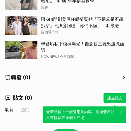
戰4次 判刑1年半還被退學
鏡報
阿Ken開剿姜厚任戀情疑點「不是笨是不想
拆穿」 他5度回嗆「你們不懂」：我來教育
你們
自由電子報
韓國瑜私下模樣曝光！自駕舊三菱出遊掀熱
議
NOWNEWS今日新聞
轉發 (0)
貼文 (0)
建立貼文
最新
熱門
全新體驗！一鍵引用此內容，透過發布貼
文來輕鬆表達個人立場。