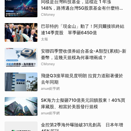
同樣是台灣科技基金，這檔近 1 年漲
148%，路博邁台灣5G股票基金有什麼特
別？
CMoney
巴菲特的「現金山」動了！阿貝爾接班終結
連14季賣股 單季砸6450億
太報
安聯四季豐收債券組合基金-A類型(累積)-新
臺幣，這幾天規模為何暴增兩成？
CMoney
飛捷Q3接單能見度明朗 拉貨力道顯著優於
去年同期
anue鉅亨網
SK海力士擬砸710億美元回饋股東！40%買
庫藏股、相當於美股發行規模
anue鉅亨網
金控第2季海外曝險破31兆創高 日本年增