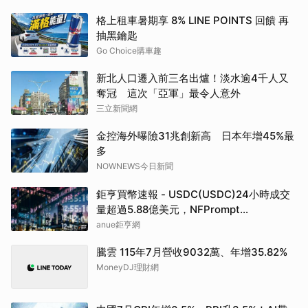
格上租車暑期享 8% LINE POINTS 回饋 再
抽黑鑰匙
Go Choice購車趣
新北人口遷入前三名出爐！淡水逾4千人又
奪冠 這次「亞軍」最令人意外
三立新聞網
金控海外曝險31兆創新高 日本年增45%最
多
NOWNEWS今日新聞
鉅亨買幣速報 - USDC(USDC)24小時成交
量超過5.88億美元，NFPrompt
Token(NFP)24小時漲幅達66.2%
anue鉅亨網
騰雲 115年7月營收9032萬、年增35.82%
MoneyDJ理財網